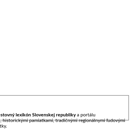
stovný lexikón Slovenskej republiky
a portálu
ou, historickými pamiatkami, tradičnými regionálnymi ľudovými
tky.