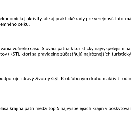
onomickej aktivity, ale aj praktické rady pre verejnosť. Infor
zemného celku.
žívania voľného času. Slováci patria k turisticky najvyspelejším
tov (KST), ktorí sa pravidelne zúčastňujú najrôznejších turistick
odporuje zdravý životný štýl. K obľúbeným druhom aktivít rodín 
ša krajina patrí medzi top 5 najvyspelejších krajín v poskytovaní