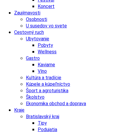
Koncert
Zaujímavosti
Osobnosti
U susedov vo svete
Cestovný ruch
Ubytovanie
Pobyty
Wellness
Gastro
Kaviarne
Víno
Kultúra a tradície
Kúpele a kúpeľníctvo
Šport a agroturistika
Školstvo
Ekonomika obchod a doprava
Kraje
Bratislavský kraj
Tipy
Podujatia