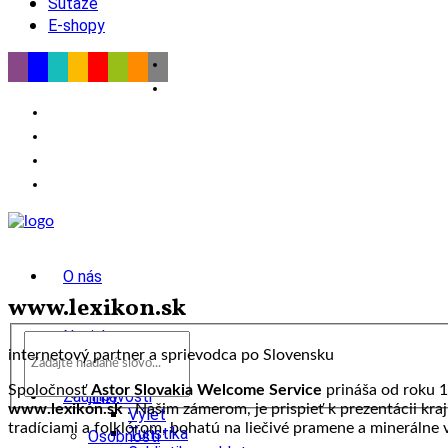
Súťaže
E-shopy
O nás
www.lexikon.sk
Novinky
internetový partner a sprievodca po Slovensku
wow
Spoločnosť
Astor Slovakia Welcome Service
prináša od roku 
Tipy
Zaujímavosti
www.lexikon.sk
. Našim zámerom, je prispieť k prezentácii kra
Výlet
tradíciami a folklórom, bohatú na liečivé pramene a minerálne v
Turistika
Osobnosti