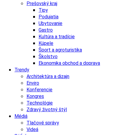
Prešovský kraj
Tipy
Podujatia
Ubytovanie
Gastro
Kultúra a tradície
Kúpele
Šport a agroturistika
Školstvo
Ekonomika obchod a doprava
Trendy
Architektúra a dizajn
Enviro
Konferencie
Kongres
Technológie
Zdravý životný štýl
Médiá
Tlačové správy
Videá