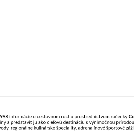
1998 informácie o cestovnom ruchu prostredníctvom ročenky
Ce
jiny a predstaviť ju ako cieľovú destináciu s výnimočnou prírod
ody, regionálne kulinárske špeciality, adrenalínové športové záži