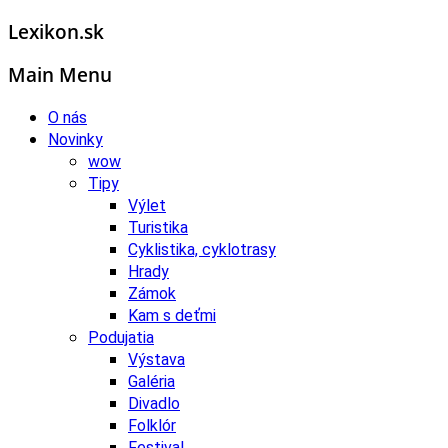
Lexikon.sk
Main Menu
O nás
Novinky
wow
Tipy
Výlet
Turistika
Cyklistika, cyklotrasy
Hrady
Zámok
Kam s deťmi
Podujatia
Výstava
Galéria
Divadlo
Folklór
Festival