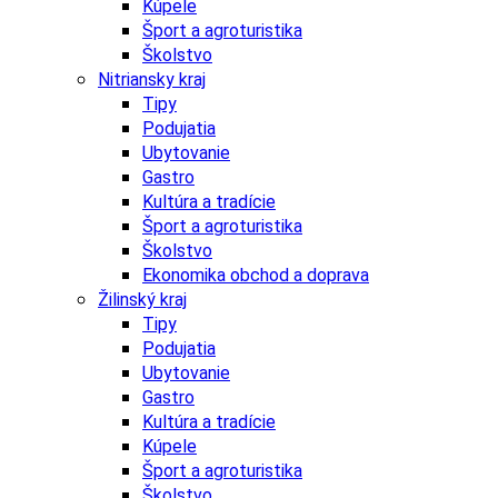
Kúpele
Šport a agroturistika
Školstvo
Nitriansky kraj
Tipy
Podujatia
Ubytovanie
Gastro
Kultúra a tradície
Šport a agroturistika
Školstvo
Ekonomika obchod a doprava
Žilinský kraj
Tipy
Podujatia
Ubytovanie
Gastro
Kultúra a tradície
Kúpele
Šport a agroturistika
Školstvo