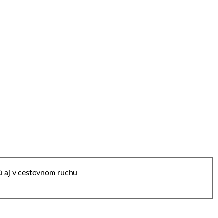
jú aj v cestovnom ruchu