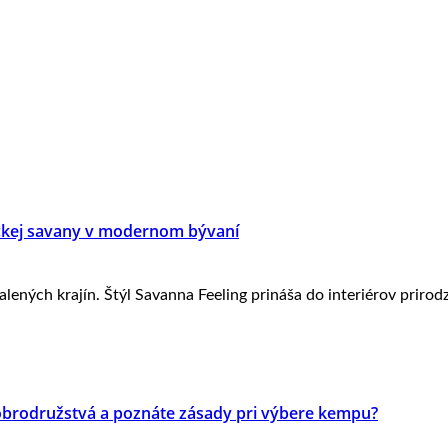
rickej savany v modernom bývaní
alených krajín. Štýl Savanna Feeling prináša do interiérov prirod
dobrodružstvá a poznáte zásady pri výbere kempu?