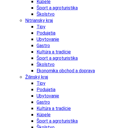
Kúpele
Šport a agroturistika
Školstvo
Nitriansky kraj
Tipy
Podujatia
Ubytovanie
Gastro
Kultúra a tradície
Šport a agroturistika
Školstvo
Ekonomika obchod a doprava
Žilinský kraj
Tipy
Podujatia
Ubytovanie
Gastro
Kultúra a tradície
Kúpele
Šport a agroturistika
Školstvo