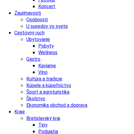
Koncert
Zaujímavosti
Osobnosti
U susedov vo svete
Cestovný ruch
Ubytovanie
Pobyty
Wellness
Gastro
Kaviarne
Víno
Kultúra a tradície
Kúpele a kúpeľníctvo
Šport a agroturistika
Školstvo
Ekonomika obchod a doprava
Kraje
Bratislavský kraj
Tipy
Podujatia