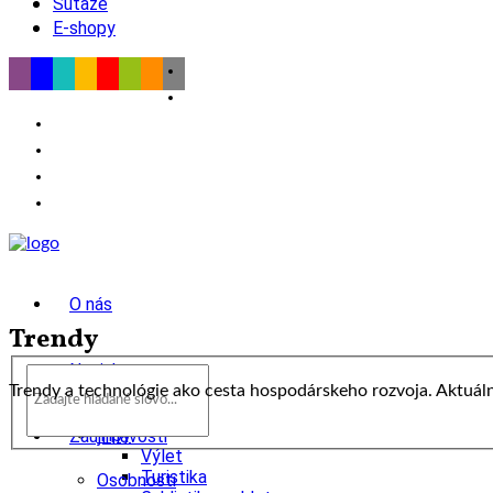
Súťaže
E-shopy
O nás
Trendy
Novinky
Trendy a technológie ako cesta hospodárskeho rozvoja. Aktuál
wow
Tipy
Zaujímavosti
Výlet
Turistika
Osobnosti