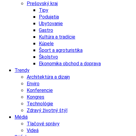
Prešovský kraj
Tipy
Podujatia
Ubytovanie
Gastro
Kultúra a tradície
Kúpele
Šport a agroturistika
Školstvo
Ekonomika obchod a doprava
Trendy
Architektúra a dizajn
Enviro
Konferencie
Kongres
Technológie
Zdravý životný štýl
Médiá
Tlačové správy
Videá