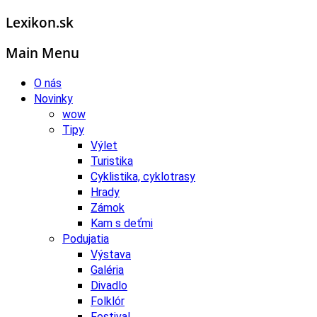
Lexikon.sk
Main Menu
O nás
Novinky
wow
Tipy
Výlet
Turistika
Cyklistika, cyklotrasy
Hrady
Zámok
Kam s deťmi
Podujatia
Výstava
Galéria
Divadlo
Folklór
Festival