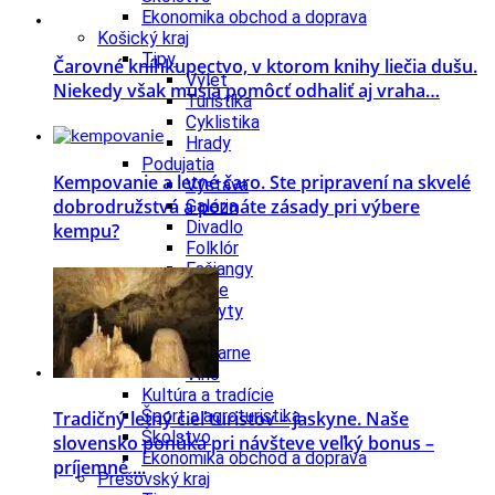
Ekonomika obchod a doprava
Košický kraj
Tipy
Čarovné kníhkupectvo, v ktorom knihy liečia dušu.
Výlet
Niekedy však musia pomôcť odhaliť aj vraha…
Turistika
Cyklistika
Hrady
Podujatia
Kempovanie a letné čaro. Ste pripravení na skvelé
Výstava
dobrodružstvá a poznáte zásady pri výbere
Galéria
Divadlo
kempu?
Folklór
Fašiangy
Ubytovanie
Pobyty
Gastro
Kaviarne
Víno
Kultúra a tradície
Šport a agroturistika
Tradičný letný cieľ turistov – jaskyne. Naše
Školstvo
slovensko ponúka pri návšteve veľký bonus –
Ekonomika obchod a doprava
príjemné ...
Prešovský kraj