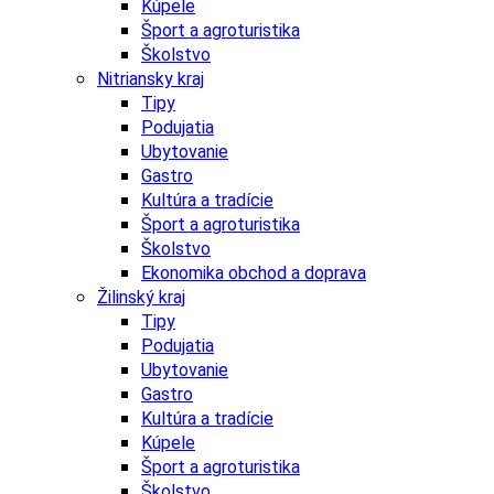
Kúpele
Šport a agroturistika
Školstvo
Nitriansky kraj
Tipy
Podujatia
Ubytovanie
Gastro
Kultúra a tradície
Šport a agroturistika
Školstvo
Ekonomika obchod a doprava
Žilinský kraj
Tipy
Podujatia
Ubytovanie
Gastro
Kultúra a tradície
Kúpele
Šport a agroturistika
Školstvo