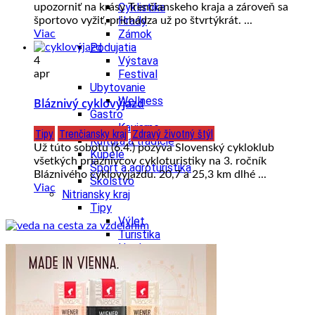
Cyklistika
upozorniť na krásy Trenčianskeho kraja a zároveň sa
Hrady
športovo vyžiť, prichádza už po štvrtýkrát. ...
Zámok
Viac
Podujatia
Výstava
4
Festival
apr
Ubytovanie
Wellness
Bláznivý cyklovýjazd
Gastro
Kaviarne
Tipy
Trenčiansky kraj
Zdravý životný štýl
Kultúra a tradície
Už túto sobotu (6.4.) pozýva Slovenský cykloklub
Kúpele
všetkých priaznivcov cykloturistiky na 3. ročník
Šport a agroturistika
Bláznivého cyklovýjazdu. 20,7 a 25,3 km dlhé ...
Školstvo
Viac
Nitriansky kraj
Tipy
Výlet
Turistika
Hrady
Podujatia
Výstava
Festival
Divadlo
Ubytovanie