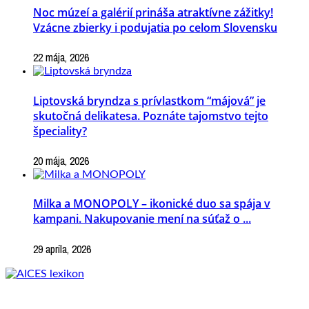
Noc múzeí a galérií prináša atraktívne zážitky!
Vzácne zbierky i podujatia po celom Slovensku
22 mája, 2026
Liptovská bryndza s prívlastkom “májová” je
skutočná delikatesa. Poznáte tajomstvo tejto
špeciality?
20 mája, 2026
Milka a MONOPOLY – ikonické duo sa spája v
kampani. Nakupovanie mení na súťaž o ...
29 apríla, 2026