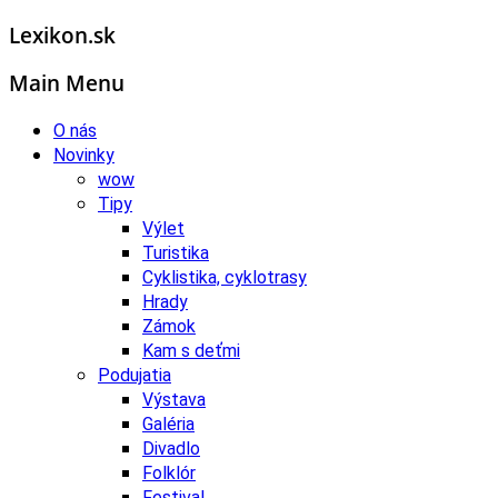
Lexikon.sk
Main Menu
O nás
Novinky
wow
Tipy
Výlet
Turistika
Cyklistika, cyklotrasy
Hrady
Zámok
Kam s deťmi
Podujatia
Výstava
Galéria
Divadlo
Folklór
Festival