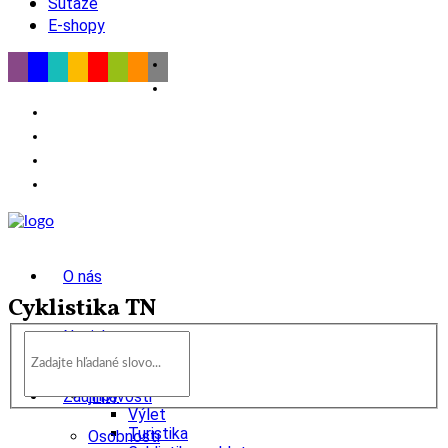
Súťaže
E-shopy
O nás
Cyklistika TN
Novinky
wow
Tipy
Zaujímavosti
Výlet
Turistika
Osobnosti