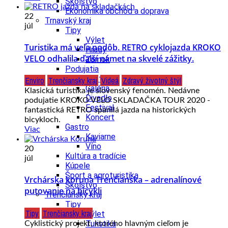
Školstvo
Ekonomika obchod a doprava
22
Trnavský kraj
júl
Tipy
Výlet
Turistika má veľa podôb. RETRO cyklojazda KROKO
Hrady
VELO odhalila ďalší námet na skvelé zážitky.
Zámok
Podujatia
Výstava
Enviro
Trenčiansky kraj
Videá
Zdravý životný štýl
Galéria
Klasická turistika je slovenský fenomén. Nedávne
Divadlo
podujatie KROKO VELO SKLADAČKA TOUR 2020 -
Festival
fantastická RETRO spanilá jazda na historických
Koncert
bicykloch.
Gastro
Viac
Kaviarne
Víno
20
Kultúra a tradície
júl
Kúpele
Šport a agroturistika
Vrchárska koruna Trenčianska – adrenalínové
Školstvo
putovanie na bicykli
Trenčiansky kraj
Tipy
Tipy
Trenčiansky kraj
Výlet
Turistika
Cyklistický projekt, ktorého hlavným cieľom je