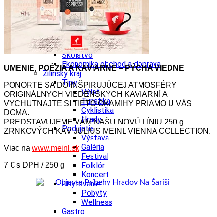
Wellness
Gastro
Víno
Kultúra a tradície
Šport a agroturistika
Školstvo
Ekonomika obchod a doprava
UMENIE, POÉZIA A KAVIARNE – PÝCHA VIEDNE
Žilinský kraj
Tipy
PONORTE SA DO INŠPIRUJÚCEJ ATMOSFÉRY
Výlet
ORIGINÁLNYCH VIEDENSKÝCH KAVIARNÍ A
Turistika
VYCHUTNAJTE SI TIETO OKAMIHY PRIAMO U VÁS
Cyklistika
DOMA.
Hrady
PREDSTAVUJEME VÁM NAŠU NOVÚ LÍNIU 250 g
Podujatia
ZRNKOVÝCH KÁV JULIUS MEINL VIENNA COLLECTION.
Výstava
Galéria
Viac na
www.meinl.sk
Festival
7 € s DPH / 250 g
Folklór
Koncert
Ubytovanie
Pobyty
Wellness
Gastro