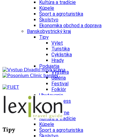
Kultúra a tradície
Kúpele
Šport a agroturistika
Školstvo
Ekonomika obchod a doprava
Banskobystrický kraj
Tipy
Výlet
Turistika
Cyklistika
Hrady
Podujatia
Výstava
Galéria
Festival
Folklór
Ubytovanie
Wellness
Gastro
Kaviarne
Kultúra a tradície
Kúpele
Tipy
Šport a agroturistika
Školstvo