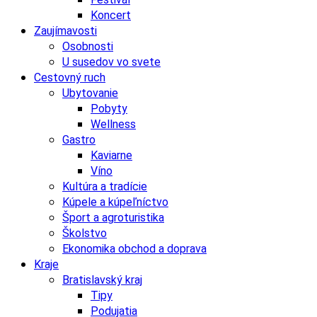
Koncert
Zaujímavosti
Osobnosti
U susedov vo svete
Cestovný ruch
Ubytovanie
Pobyty
Wellness
Gastro
Kaviarne
Víno
Kultúra a tradície
Kúpele a kúpeľníctvo
Šport a agroturistika
Školstvo
Ekonomika obchod a doprava
Kraje
Bratislavský kraj
Tipy
Podujatia