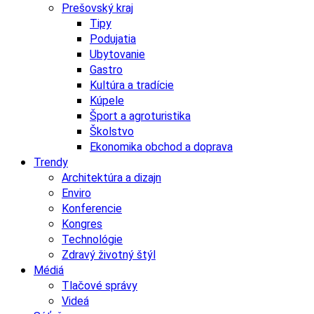
Prešovský kraj
Tipy
Podujatia
Ubytovanie
Gastro
Kultúra a tradície
Kúpele
Šport a agroturistika
Školstvo
Ekonomika obchod a doprava
Trendy
Architektúra a dizajn
Enviro
Konferencie
Kongres
Technológie
Zdravý životný štýl
Médiá
Tlačové správy
Videá