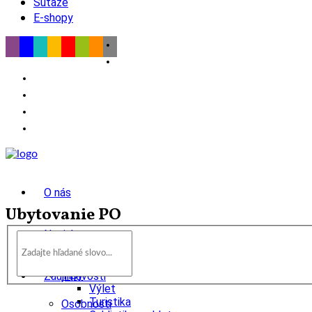
Súťaže
E-shopy
O nás
Ubytovanie PO
Novinky
wow
Tipy
Zaujímavosti
Výlet
Turistika
Osobnosti