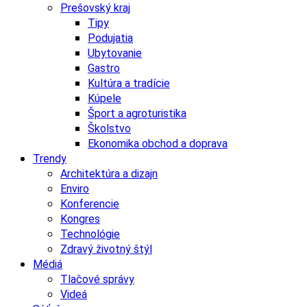
Prešovský kraj
Tipy
Podujatia
Ubytovanie
Gastro
Kultúra a tradície
Kúpele
Šport a agroturistika
Školstvo
Ekonomika obchod a doprava
Trendy
Architektúra a dizajn
Enviro
Konferencie
Kongres
Technológie
Zdravý životný štýl
Médiá
Tlačové správy
Videá