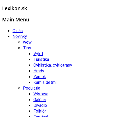
Lexikon.sk
Main Menu
O nás
Novinky
wow
Tipy
Výlet
Turistika
Cyklistika, cyklotrasy
Hrady
Zámok
Kam s deťmi
Podujatia
Výstava
Galéria
Divadlo
Folklór
Festival