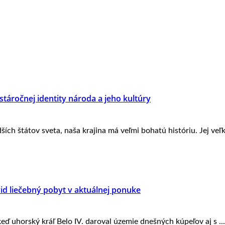
táročnej identity národa a jeho kultúry
ch štátov sveta, naša krajina má veľmi bohatú históriu. Jej veľký
id liečebný pobyt v aktuálnej ponuke
ď uhorský kráľ Belo IV. daroval územie dnešných kúpeľov aj s ...