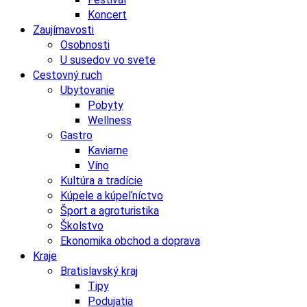
Koncert
Zaujímavosti
Osobnosti
U susedov vo svete
Cestovný ruch
Ubytovanie
Pobyty
Wellness
Gastro
Kaviarne
Víno
Kultúra a tradície
Kúpele a kúpeľníctvo
Šport a agroturistika
Školstvo
Ekonomika obchod a doprava
Kraje
Bratislavský kraj
Tipy
Podujatia