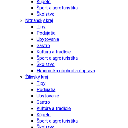
Kúpele
Šport a agroturistika
Školstvo
Nitriansky kraj
Tipy
Podujatia
Ubytovanie
Gastro
Kultúra a tradície
Šport a agroturistika
Školstvo
Ekonomika obchod a doprava
Žilinský kraj
Tipy
Podujatia
Ubytovanie
Gastro
Kultúra a tradície
Kúpele
Šport a agroturistika
Školstvo