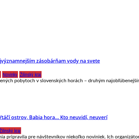
 najvýznamnejším zásobárňam vody na svete
j
Novinky
Žilinský kraj
úbených pobytoch v slovenských horách – druhým najobľúbenejším
táčí ostrov, Babia hora… Kto neuvidí, neuverí
Žilinský kraj
 pripravila pre návštevníkov niekoľko noviniek. Ich organizátor