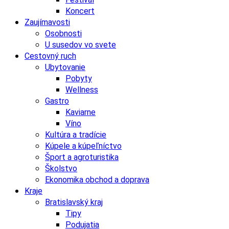
Koncert
Zaujímavosti
Osobnosti
U susedov vo svete
Cestovný ruch
Ubytovanie
Pobyty
Wellness
Gastro
Kaviarne
Víno
Kultúra a tradície
Kúpele a kúpeľníctvo
Šport a agroturistika
Školstvo
Ekonomika obchod a doprava
Kraje
Bratislavský kraj
Tipy
Podujatia