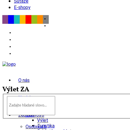
Súťaže
E-shopy
O nás
Výlet ZA
Novinky
wow
Tipy
Zaujímavosti
Výlet
Turistika
Osobnosti