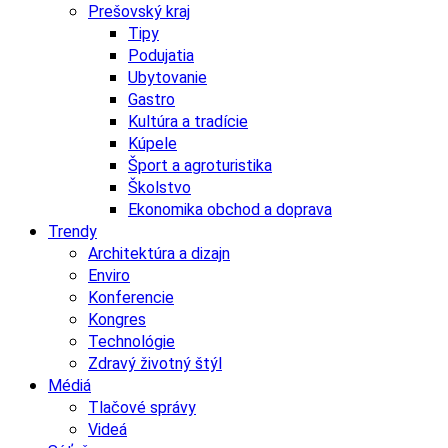
Prešovský kraj
Tipy
Podujatia
Ubytovanie
Gastro
Kultúra a tradície
Kúpele
Šport a agroturistika
Školstvo
Ekonomika obchod a doprava
Trendy
Architektúra a dizajn
Enviro
Konferencie
Kongres
Technológie
Zdravý životný štýl
Médiá
Tlačové správy
Videá