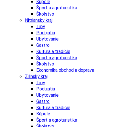
Kúpele
Šport a agroturistika
Školstvo
Nitriansky kraj
Tipy
Podujatia
Ubytovanie
Gastro
Kultúra a tradície
Šport a agroturistika
Školstvo
Ekonomika obchod a doprava
Žilinský kraj
Tipy
Podujatia
Ubytovanie
Gastro
Kultúra a tradície
Kúpele
Šport a agroturistika
Školstvo