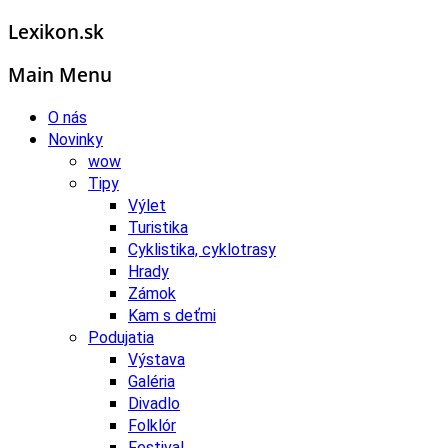
Lexikon.sk
Main Menu
O nás
Novinky
wow
Tipy
Výlet
Turistika
Cyklistika, cyklotrasy
Hrady
Zámok
Kam s deťmi
Podujatia
Výstava
Galéria
Divadlo
Folklór
Festival