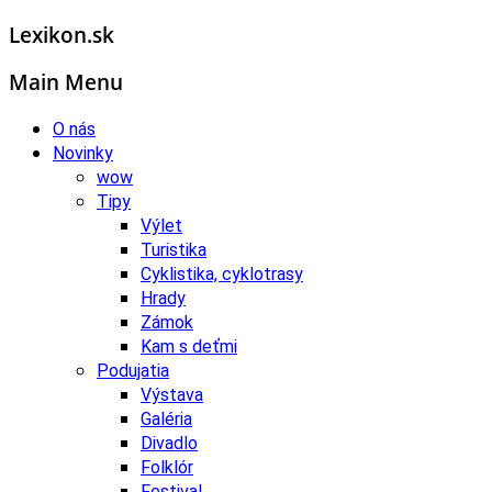
Lexikon.sk
Main Menu
O nás
Novinky
wow
Tipy
Výlet
Turistika
Cyklistika, cyklotrasy
Hrady
Zámok
Kam s deťmi
Podujatia
Výstava
Galéria
Divadlo
Folklór
Festival