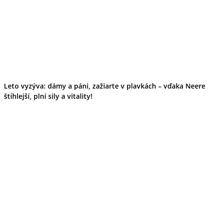
Leto vyzýva: dámy a páni, zažiarte v plavkách – vďaka Neere
štíhlejší, plní sily a vitality!