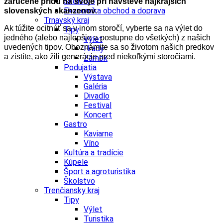
Školstvo
zaručene prídu na svoje prí návšteve najkrajších
Ekonomika obchod a doprava
slovenských skanzenov.
Trnavský kraj
Ak túžite ocitnúť sa v inom storočí, vyberte sa na výlet do
Tipy
jedného (alebo najlepšie a postupne do všetkých) z našich
Výlet
uvedených tipov. Oboznámite sa so životom našich predkov
Hrady
a zistíte, ako žili generácie pred niekoľkými storočiami.
Zámok
Podujatia
Výstava
Galéria
Divadlo
Festival
Koncert
Gastro
Kaviarne
Víno
Kultúra a tradície
Kúpele
Šport a agroturistika
Školstvo
Trenčiansky kraj
Tipy
Výlet
Turistika