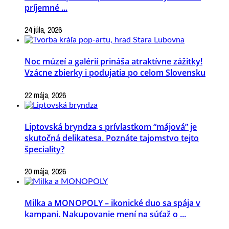
príjemné ...
24 júla, 2026
Noc múzeí a galérií prináša atraktívne zážitky!
Vzácne zbierky i podujatia po celom Slovensku
22 mája, 2026
Liptovská bryndza s prívlastkom “májová” je
skutočná delikatesa. Poznáte tajomstvo tejto
špeciality?
20 mája, 2026
Milka a MONOPOLY – ikonické duo sa spája v
kampani. Nakupovanie mení na súťaž o ...