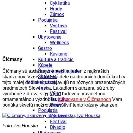
Cyklistika
Hrady
Zámok
Podujatia
Výstava
Festival
Ubytovanie
Wellness
Gastro
Kaviarne
Čičmany
Kultúra a tradície
Kúpele
Šport a agroturistika
Čičmany sú azda najznámejší a jeden z najkraších
Školstvo
skanzenov. Vzory, ktoré nájdete na drobných domčekoch v
Nitriansky kraj
tejto malej dedinke, sa objavujú na rôznych prezentačných
Tipy
predmetoch Slovenska. Lákadlom skanzenu sú zruby
Výlet
vyrobené z dreva s typickou ľudovou pravidelnou
Turistika
ornamentálnou výzdobou.
Ubytovanie v Čičmanoch
Vám
Hrady
ponúka skvelú možnosť navštíviť tento krásny skanzen.
Podujatia
Výstava
Festival
Foto: Ivo Houska
Divadlo
Ubytovanie