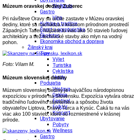
Wellness
Múzeum oravskej dediny Zuberec
Gastro
Víno
Pri návšteve Oravy sa určite zastavte v Múzeu oravskej
Kultúra a tradície
dediny, ktoré sa nachádza v krásnom prírodnom prostredí
Šport a agroturistika
Západných Tatier. Nájdete tu viac ako 50 stavieb ľudovej
Školstvo
architektúry a tiež technické stavby ako mlyn na vodný
Ekonomika obchod a doprava
pohon.
Žilinský kraj
Tipy
Výlet
Foto: Vilam M.
Turistika
Cyklistika
Hrady
Múzeum slovenskej dediny
Podujatia
Výstava
Múzeum slovenskej dediny je najväčšou národopisnou
Galéria
expozíciou v prírode na Slovensku. Expozícia vytvára obraz
Festival
tradičného ľudového staviteľstva a spôsobu života
Folklór
obyvateľov Liptova, Oravy, Turca a Kysúc. Čaká tu na vás
Koncert
viac ako 100 stavieb, ktoré sú rozmiestnené v krásnej
Ubytovanie
prírode.
Pobyty
Wellness
Gastro