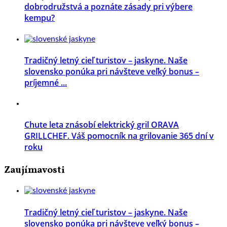
dobrodružstvá a poznáte zásady pri výbere
kempu?
Tradičný letný cieľ turistov – jaskyne. Naše
slovensko ponúka pri návšteve veľký bonus –
príjemné ...
Chute leta znásobí elektrický gril ORAVA
GRILLCHEF. Váš pomocník na grilovanie 365 dní v
roku
Zaujímavosti
Tradičný letný cieľ turistov – jaskyne. Naše
slovensko ponúka pri návšteve veľký bonus –