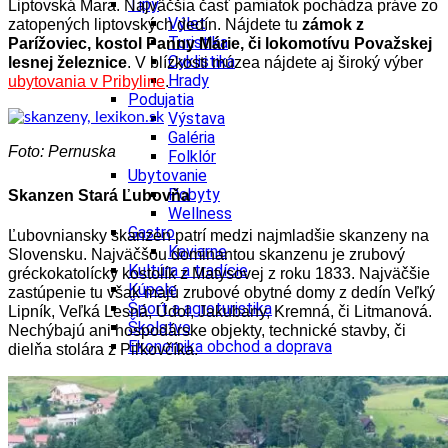
Tipy
Liptovská Mara. Najväčšia časť pamiatok pochádza práve zo
Výlet
zatopených liptovských dedín. Nájdete tu
zámok z
Turistika
Parížoviec, kostol Panny Márie, či lokomotívu Považskej
Cyklistika
lesnej železnice
. V blízkosti múzea nájdete aj široký výber
Hrady
ubytovania v Pribyline
.
Podujatia
Výstava
Galéria
Foto: Pernuska
Folklór
Ubytovanie
Pobyty
Skanzen Stará Ľubovňa
Wellness
Gastro
Ľubovniansky skanzen patrí medzi najmladšie skanzeny na
Kaviarne
Slovensku. Najväčšou dominantou skanzenu je zrubový
Kultúra a tradície
gréckokatolícky kostolík z Matysovej z roku 1833. Najväčšie
Kúpele
zastúpenie tu však majú zrubové obytné domy z dedín Veľký
Šport a agroturistika
Lipník, Veľká Lesná, Údol, Jakubany, Kremná, či Litmanová.
Školstvo
Nechýbajú ani hospodárske objekty, technické stavby, či
Ekonomika obchod a doprava
dielňa stolára z Piľkovčíka.