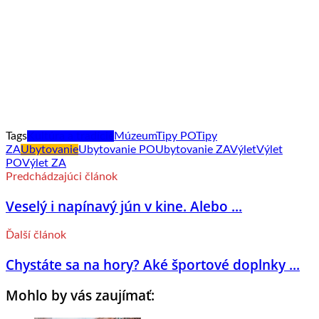
Tags
Kultúra a tradície
Múzeum
Tipy PO
Tipy
ZA
Ubytovanie
Ubytovanie PO
Ubytovanie ZA
Výlet
Výlet
PO
Výlet ZA
Predchádzajúci článok
Veselý i napínavý jún v kine. Alebo ...
Ďalší článok
Chystáte sa na hory? Aké športové doplnky ...
Mohlo by vás zaujímať: