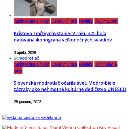
Architektúra a dizajn
Cestovný ruch
Novinky
Zaujímavosti
Kristovo zmŕtvychvstanie. V roku 325 bola
datovaná ikonografia veľkonočných sviatkov
3 apríla, 2026
Architektúra a dizajn
Cestovný ruch
Novinky
Technológie
wow
Slovenská modrotlač očarila svet. Modro-biele
zázraky ako nehmotné kultúrne dedičstvo UNESCO
25 januára, 2023