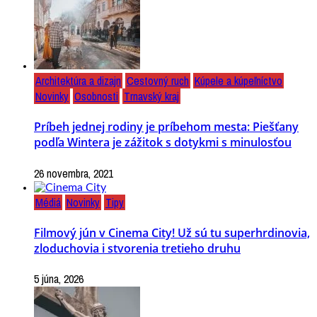
Architektúra a dizajn
Cestovný ruch
Kúpele a kúpeľníctvo
Novinky
Osobnosti
Trnavský kraj
Príbeh jednej rodiny je príbehom mesta: Piešťany
podľa Wintera je zážitok s dotykmi s minulosťou
26 novembra, 2021
Médiá
Novinky
Tipy
Filmový jún v Cinema City! Už sú tu superhrdinovia,
zloduchovia i stvorenia tretieho druhu
5 júna, 2026