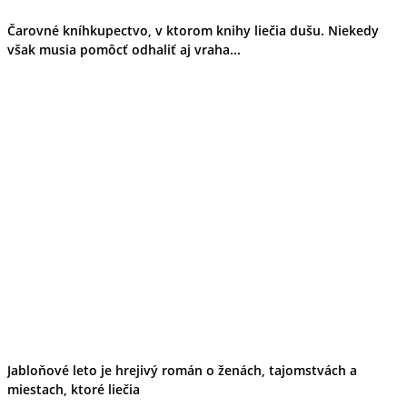
Čarovné kníhkupectvo, v ktorom knihy liečia dušu. Niekedy
však musia pomôcť odhaliť aj vraha...
Jabloňové leto je hrejivý román o ženách, tajomstvách a
miestach, ktoré liečia