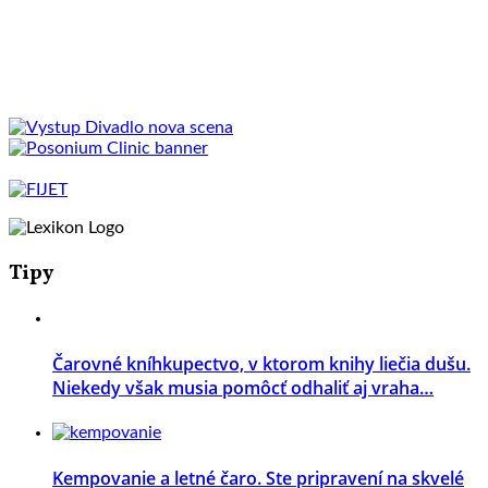
Tipy
Čarovné kníhkupectvo, v ktorom knihy liečia dušu.
Niekedy však musia pomôcť odhaliť aj vraha…
Kempovanie a letné čaro. Ste pripravení na skvelé