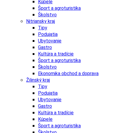
Kúpele
Šport a agroturistika
Školstvo
Nitriansky kraj
Tipy
Podujatia
Ubytovanie
Gastro
Kultúra a tradície
Šport a agroturistika
Školstvo
Ekonomika obchod a doprava
Žilinský kraj
Tipy
Podujatia
Ubytovanie
Gastro
Kultúra a tradície
Kúpele
Šport a agroturistika
Školstvo