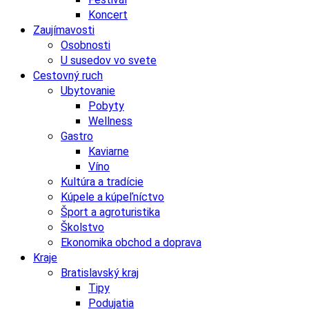
Koncert
Zaujímavosti
Osobnosti
U susedov vo svete
Cestovný ruch
Ubytovanie
Pobyty
Wellness
Gastro
Kaviarne
Víno
Kultúra a tradície
Kúpele a kúpeľníctvo
Šport a agroturistika
Školstvo
Ekonomika obchod a doprava
Kraje
Bratislavský kraj
Tipy
Podujatia