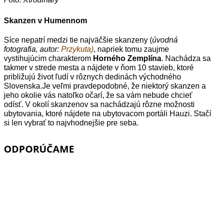
Skanzen v Humennom
Síce n
epatrí medzi tie najväčšie skanzeny (
úvodná
fotografia, autor:
Przykuta)
, napriek tomu zaujme
vystihujúcim charakterom
Horného Zemplína
. Nachádza sa
takmer v strede mesta a nájdete v ňom 10 stavieb, ktoré
približujú život ľudí v rôznych dedinách východného
Slovenska.
Je veľmi pravdepodobné, že niektorý skanzen a
jeho okolie vás natoľko očarí, že sa vám nebude chcieť
odísť. V okolí skanzenov sa nachádzajú rôzne možnosti
ubytovania, ktoré nájdete na ubytovacom portáli Hauzi. Stačí
si len vybrať to najvhodnejšie pre seba.
ODPORÚČAME