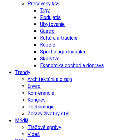
Prešovský kraj
Tipy
Podujatia
Ubytovanie
Gastro
Kultúra a tradície
Kúpele
Šport a agroturistika
Školstvo
Ekonomika obchod a doprava
Trendy
Architektúra a dizajn
Enviro
Konferencie
Kongres
Technológie
Zdravý životný štýl
Médiá
Tlačové správy
Videá