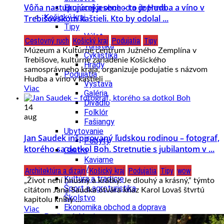
Vôňa nastupujúcej jesene – to je Hudba a víno v
Ekonomika obchod a doprava
Košický kraj
Trebišovskom kaštieli. Kto by odolal ...
Tipy
Výlet
Cestovný ruch
Košický kraj
Podujatia
Tipy
Turistika
Múzeum a Kultúrne centrum Južného Zemplína v
Cyklistika
Trebišove, kultúrne zariadenie Košického
Hrady
samosprávneho kraja, organizuje podujatie s názvom
Podujatia
Hudba a víno v kaštieli ...
Výstava
Viac
Galéria
Divadlo
14
Folklór
aug
Fašiangy
Ubytovanie
Jan Saudek inšpirovaný ľudskou rodinou – fotograf,
Pobyty
ktorého sa dotkol Boh. Stretnutie s jubilantom v ...
Gastro
Kaviarne
Víno
Architektúra a dizajn
Košický kraj
Podujatia
Tipy
wow
Kultúra a tradície
„Život není hnusný a krátký. Je dlouhý a krásný,“ týmto
Šport a agroturistika
citátom Jana Saudka otvára kňaz Karol Lovaš štvrtú
Školstvo
kapitolu knihy ...
Ekonomika obchod a doprava
Viac
Prešovský kraj