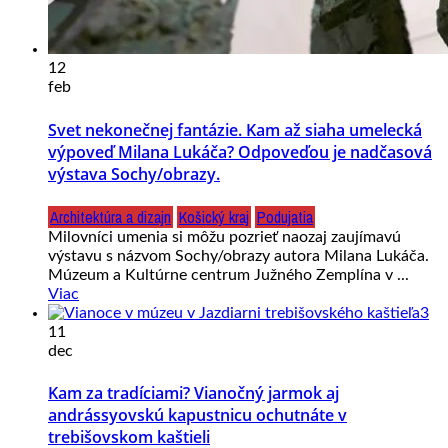
12
feb
Svet nekonečnej fantázie. Kam až siaha umelecká
výpoveď Milana Lukáča? Odpoveďou je nadčasová
výstava Sochy/obrazy.
Architektúra a dizajn
Košický kraj
Podujatia
Milovníci umenia si môžu pozrieť naozaj zaujímavú
výstavu s názvom Sochy/obrazy autora Milana Lukáča.
Múzeum a Kultúrne centrum Južného Zemplína v ...
Viac
11
dec
Kam za tradíciami? Vianočný jarmok aj
andrássyovskú kapustnicu ochutnáte v
trebišovskom kaštieli