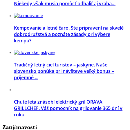
Niekedy však musia pomôcť odhaliť aj vraha…
Kempovanie a letné čaro. Ste pripravení na skvelé
dobrodružstvá a poznáte zásady pri výbere
kempu?
Tradičný letný cieľ turistov – jaskyne. Naše
slovensko ponúka pri návšteve veľký bonus –
príjemné ...
Chute leta znásobí elektrický gril ORAVA
GRILLCHEF. Váš pomocník na grilovanie 365 dní v
roku
Zaujímavosti