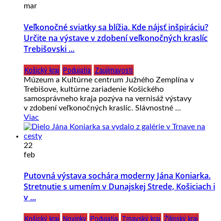
mar
Veľkonočné sviatky sa blížia. Kde nájsť inšpiráciu?
Určite na výstave v zdobení veľkonočných kraslíc
Trebišovski ...
Košický kraj
Podujatia
Zaujímavosti
Múzeum a Kultúrne centrum Južného Zemplína v
Trebišove, kultúrne zariadenie Košického
samosprávneho kraja pozýva na vernisáž výstavy
v zdobení veľkonočných kraslíc. Slávnostné ...
Viac
22
feb
Putovná výstava sochára moderny Jána Koniarka.
Stretnutie s umením v Dunajskej Strede, Košiciach i
v ...
Košický kraj
Novinky
Podujatia
Trnavský kraj
Žilinský kraj