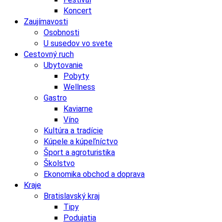
Koncert
Zaujímavosti
Osobnosti
U susedov vo svete
Cestovný ruch
Ubytovanie
Pobyty
Wellness
Gastro
Kaviarne
Víno
Kultúra a tradície
Kúpele a kúpeľníctvo
Šport a agroturistika
Školstvo
Ekonomika obchod a doprava
Kraje
Bratislavský kraj
Tipy
Podujatia