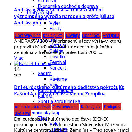
Školstvo
Ekonomika obchod a doprava
Andrássy 200 – začína sa rok v znamení
Trnavský kraj
významného výročia narodenia grófa Júliusa
Tipy
Andrássyho
Výlet
Hrady
Zámok
Cestovný ruch
Košický kraj
Novinky
Osobnosti
Podujatia
Podujatia
ANDRÁSSY 200 – je príznačný názov výstavy, ktorú
Výstava
pripravilo Múzeum a Kultúrne centrum južného
Galéria
Zemplína v Trebišove pri príležitosti 200. ...
Divadlo
Viac
Festival
Koncert
14
Gastro
sep
Kaviarne
Víno
Dni európskeho kultúrneho dedičstva pokračujú:
Kultúra a tradície
Kaštieľ Andrássyovcov – Klenot Zemplína
Kúpele
Šport a agroturistika
Architektúra a dizajn
Cestovný ruch
Košický kraj
Podujatia
Školstvo
Školstvo
Trenčiansky kraj
Tipy
Dni európskeho kultúrneho dedičstva (DEKD)
Výlet
pokračujú na mnohých miestach Slovenska. Múzeum a
Turistika
Kultúrne centrum južného Zemplína v Trebišove v rámci