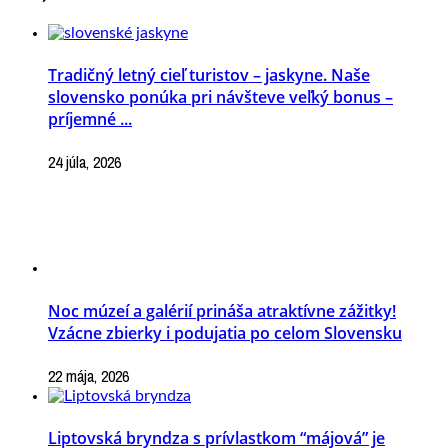
Tradičný letný cieľ turistov – jaskyne. Naše
slovensko ponúka pri návšteve veľký bonus –
príjemné ...
24 júla, 2026
Noc múzeí a galérií prináša atraktívne zážitky!
Vzácne zbierky i podujatia po celom Slovensku
22 mája, 2026
Liptovská bryndza s prívlastkom “májová” je