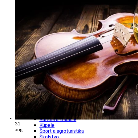
Kultúra a tradície
Kúpele
Šport a agroturistika
Školstvo
Ekonomika obchod a doprava
Banskobystrický kraj
Tipy
Výlet
Turistika
Cyklistika
Hrady
Podujatia
Výstava
Galéria
Festival
Folklór
Ubytovanie
Wellness
Gastro
Kaviarne
Kultúra a tradície
31
Kúpele
aug
Šport a agroturistika
Školstvo