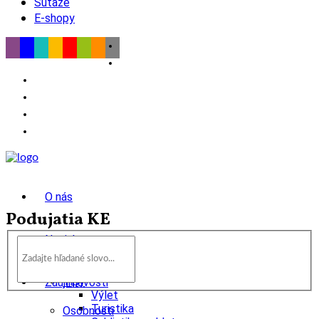
Súťaže
E-shopy
O nás
Podujatia KE
Novinky
wow
Tipy
Zaujímavosti
Výlet
Turistika
Osobnosti