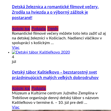
Detská železnica a romantické filmové večery.
Zrodila sa hviezda a o výborný zážitok je
postarané!
Košický kraj
Podujatia
Trendy
Romantické filmové večery môžete toto leto zažiť už aj
na detskej železnici v Košiciach. Nadšenci vláčikov v
spolupráci s košickým ...
Viac
4
júl
Detský tábor Kaštieľkovo – bezstarostný svet
prázdninujúcich malých veľkých dobrodruhov
Košický kraj
Podujatia
Múzeum a Kultúrne centrum Južného Zemplína v
Trebišove organizuje denný detský tábor s názvom
Kaštieľkovo v termíne 6. – 10. júl pre deti ...
Viac