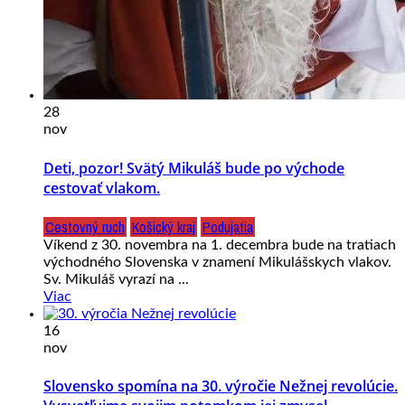
28
nov
Deti, pozor! Svätý Mikuláš bude po východe
cestovať vlakom.
Cestovný ruch
Košický kraj
Podujatia
Víkend z 30. novembra na 1. decembra bude na tratiach
východného Slovenska v znamení Mikulášskych vlakov.
Sv. Mikuláš vyrazí na ...
Viac
16
nov
Slovensko spomína na 30. výročie Nežnej revolúcie.