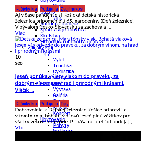
Wellness
Košický kraj
Podujatia
Zaujímavosti
Gastro
Aj v čase pandémie si Košická detská historická
Víno
železnica pripomenie ú 65. narodeniny (Deň železnice).
Kultúra a tradície
V bývalom Česko-Slovensku sa zachovala ...
Šport a agroturistika
Viac
Školstvo
Ekonomika obchod a doprava
Žilinský kraj
Tipy
10
Výlet
sep
Turistika
Cyklistika
Jeseň ponúka výlety vlakom do praveku, za
Hrady
dobrým vínom, na hrad i prírodnými krásami.
Podujatia
Vláčik ...
Výstava
Galéria
Festival
Košický kraj
Podujatia
Tipy
Folklór
Dobrovoľníci z Detskej železnice Košice pripravili aj
Koncert
v tomto roku bohatú vlakovú jeseň plnú zážitkov pre
Ubytovanie
všetky vekové kategórie. Prinášame prehľad podujatí, ...
Pobyty
Viac
Wellness
Gastro