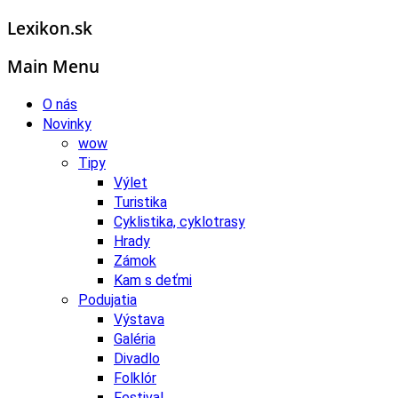
Lexikon.sk
Main Menu
O nás
Novinky
wow
Tipy
Výlet
Turistika
Cyklistika, cyklotrasy
Hrady
Zámok
Kam s deťmi
Podujatia
Výstava
Galéria
Divadlo
Folklór
Festival