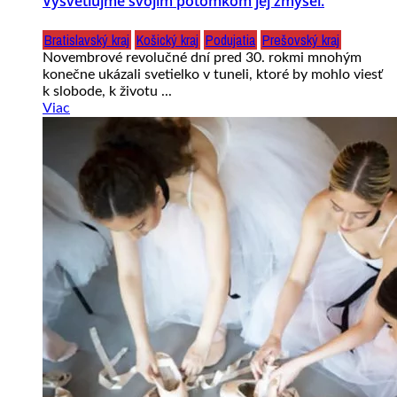
Vysvetľujme svojim potomkom jej zmysel.
Bratislavský kraj
Košický kraj
Podujatia
Prešovský kraj
Novembrové revolučné dní pred 30. rokmi mnohým
konečne ukázali svetielko v tuneli, ktoré by mohlo viesť
k slobode, k životu ...
Viac