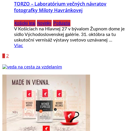
TORZO – Laboratórium večných návratov
fotografky Miloty Havránkovej
Košický kraj
Novinky
Podujatia
V Košiciach na Hlavnej 27 v bývalom Župnom dome je
sídlo Východoslovenskej galérie. 31. októbra sa tu
uskutoční vernisáž výstavy svetovo uznávanej ...
Viac
1
2