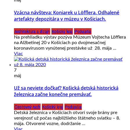
máj
Vzácna návšteva: Koniarek u Löfflera. Odhalené
artefakty depozitára v múzeu v Košiciach.
Architektúra a dizajn
Košický kraj
Podujatia
Na prehliadku výstav pozýva Múzeum Vojtecha Löfflera
na Alžbetinej 20 v Košiciach po dvojmesačnej
koronavírusom vynútenej prestávke už 28. mája ...
Viac
7
máj
Už sa neviete dočkať? Košická detská historická
železnica začne konečne premávať.
Cestovný ruch
Košický kraj
Podujatia
Detská železnica v Košiciach otvorí svoje brány pre
verejnosť už počas najbližšieho štátneho sviatku – 8.
mája. Otvorené vozne, dodržanie ...
Viac