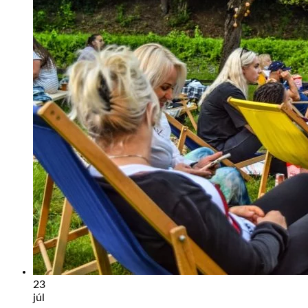
Tipy
Výlet
Turistika
Cyklistika
Hrady
Podujatia
Výstava
Galéria
Folklór
Ubytovanie
Pobyty
Wellness
Gastro
Kaviarne
Kultúra a tradície
Kúpele
Šport a agroturistika
Školstvo
Ekonomika obchod a doprava
23
júl