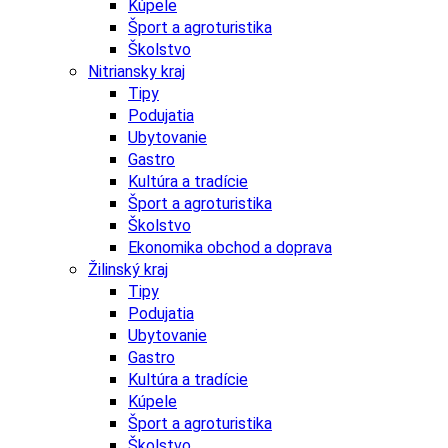
Kúpele
Šport a agroturistika
Školstvo
Nitriansky kraj
Tipy
Podujatia
Ubytovanie
Gastro
Kultúra a tradície
Šport a agroturistika
Školstvo
Ekonomika obchod a doprava
Žilinský kraj
Tipy
Podujatia
Ubytovanie
Gastro
Kultúra a tradície
Kúpele
Šport a agroturistika
Školstvo