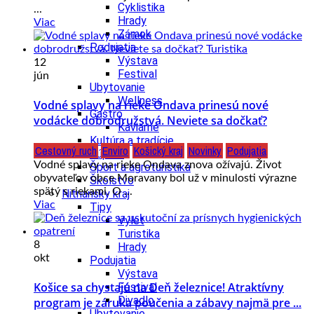
Cyklistika
...
Hrady
Viac
Zámok
Podujatia
Výstava
12
Festival
jún
Ubytovanie
Wellness
Vodné splavy na rieke Ondava prinesú nové
Gastro
vodácke dobrodružstvá. Neviete sa dočkať?
Kaviarne
Kultúra a tradície
Cestovný ruch
Enviro
Košický kraj
Novinky
Podujatia
Kúpele
Vodné splavy na rieke Ondava znova ožívajú. Život
Šport a agroturistika
obyvateľov obce Moravany bol už v minulosti výrazne
Školstvo
spätý s riekami. O ...
Nitriansky kraj
Viac
Tipy
Výlet
Turistika
8
Hrady
okt
Podujatia
Výstava
Košice sa chystajú na Deň železnice! Atraktívny
Festival
Divadlo
program je záruka poučenia a zábavy najmä pre ...
Ubytovanie