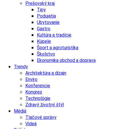
Prešovský kraj
Tipy
Podujatia
Ubytovanie
Gastro
Kultúra a tradície
Kúpele
Šport a agroturistika
Školstvo
Ekonomika obchod a doprava
Trendy
Architektúra a dizajn
Enviro
Konferencie
Kongres
Technológie
Zdravý životný štýl
Médiá
Tlačové správy
Videá