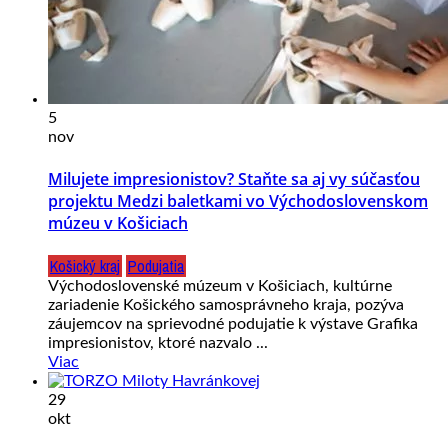
5
nov
Milujete impresionistov? Staňte sa aj vy súčasťou
projektu Medzi baletkami vo Východoslovenskom
múzeu v Košiciach
Košický kraj
Podujatia
Východoslovenské múzeum v Košiciach, kultúrne
zariadenie Košického samosprávneho kraja, pozýva
záujemcov na sprievodné podujatie k výstave Grafika
impresionistov, ktoré nazvalo ...
Viac
29
okt