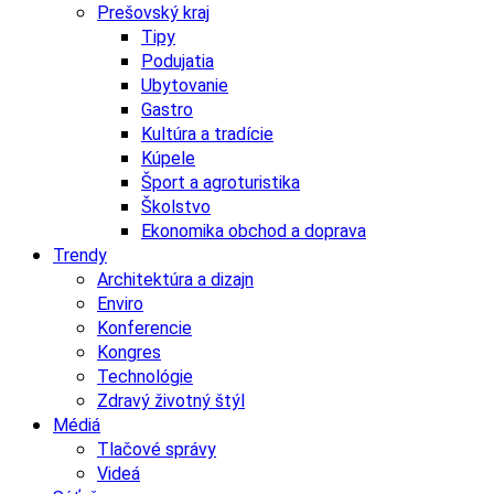
Prešovský kraj
Tipy
Podujatia
Ubytovanie
Gastro
Kultúra a tradície
Kúpele
Šport a agroturistika
Školstvo
Ekonomika obchod a doprava
Trendy
Architektúra a dizajn
Enviro
Konferencie
Kongres
Technológie
Zdravý životný štýl
Médiá
Tlačové správy
Videá