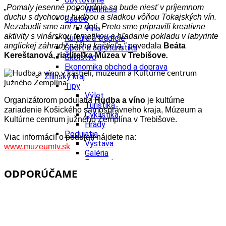
„Pomaly jesenné popoludnie sa bude niesť v príjemnom
Wellness
duchu s dychovou hudbou a sladkou vôňou Tokajských vín.
Gastro
Nezabudli sme ani na deti. Preto sme pripravili kreatívne
Víno
aktivity s vinárskou tematikou a hľadanie pokladu v labyrinte
Kultúra a tradície
anglickej záhrady nášho kaštieľa,“
povedala
Beáta
Šport a agroturistika
Kereštanová, riaditeľka Múzea v Trebišove
.
Školstvo
Ekonomika obchod a doprava
Žilinský kraj
Tipy
Výlet
Organizátorom podujatia
Hudba a víno
je kultúrne
Turistika
zariadenie Košického samosprávneho kraja, Múzeum a
Cyklistika
Kultúrne centrum južného Zemplína v Trebišove.
Hrady
Podujatia
Viac informácií o podujatí nájdete na:
Výstava
www.muzeumtv.sk
Galéria
Festival
ODPORÚČAME
Folklór
Koncert
Ubytovanie
Pobyty
Wellness
Gastro