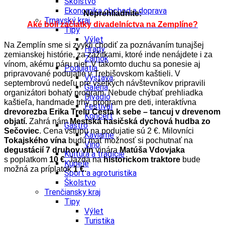
Školstvo
Ekonomika obchod a doprava
Neprehliadnite:
Trnavský kraj
Aké boli začiatky divadelníctva na Zemplíne?
Tipy
Výlet
Na Zemplín sme si zvykli chodiť za poznávaním tunajšej
Hrady
zemianskej histórie, za zážitkami, ktoré inde nenájdete i za
Zámok
vínom, akému páru niet. V takomto duchu sa ponesie aj
Podujatia
pripravované podujatie v Trebišovskom kaštieli. V
Výstava
septembrovú nedeľu pre všetkých návštevníkov pripravili
Galéria
organizátori bohatý program. Nebude chýbať prehliadka
Divadlo
kaštieľa, handmade trhy, program pre deti, interaktívna
Festival
drevorezba Erika Trelu Cesta k sebe – tancuj v drevenom
Koncert
objatí.
Zahrá nám
Mestská hasičská dychová hudba zo
Gastro
Sečoviec
. Cena vstupu na podujatie sú 2 €. Milovníci
Kaviarne
Tokajského vína
budú mať možnosť si pochutnať na
Víno
degustácií 7 druhov vín
vinára
Matúša Vdovjaka
Kultúra a tradície
s poplatkom
10 €
. Jazda na
historickom traktore
bude
Kúpele
možná za príplatok
1 €.
Šport a agroturistika
Školstvo
Trenčiansky kraj
Tipy
Výlet
Turistika