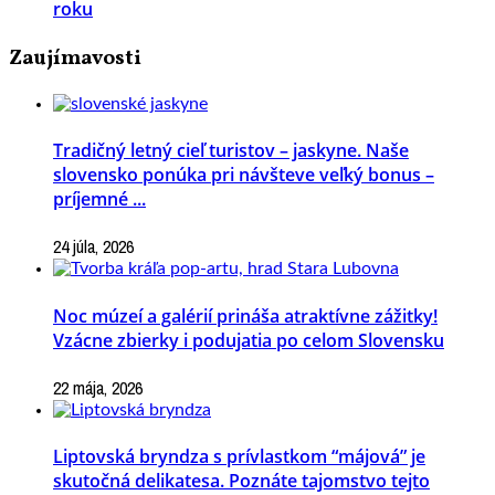
roku
Zaujímavosti
Tradičný letný cieľ turistov – jaskyne. Naše
slovensko ponúka pri návšteve veľký bonus –
príjemné ...
24 júla, 2026
Noc múzeí a galérií prináša atraktívne zážitky!
Vzácne zbierky i podujatia po celom Slovensku
22 mája, 2026
Liptovská bryndza s prívlastkom “májová” je
skutočná delikatesa. Poznáte tajomstvo tejto