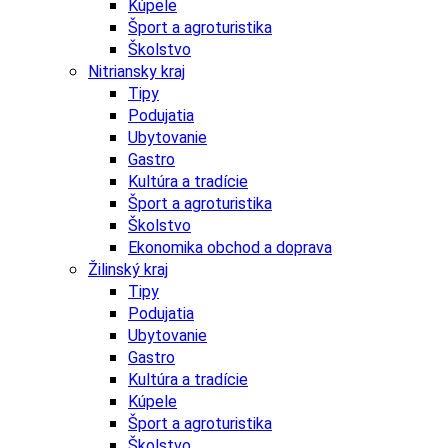
Kúpele
Šport a agroturistika
Školstvo
Nitriansky kraj
Tipy
Podujatia
Ubytovanie
Gastro
Kultúra a tradície
Šport a agroturistika
Školstvo
Ekonomika obchod a doprava
Žilinský kraj
Tipy
Podujatia
Ubytovanie
Gastro
Kultúra a tradície
Kúpele
Šport a agroturistika
Školstvo