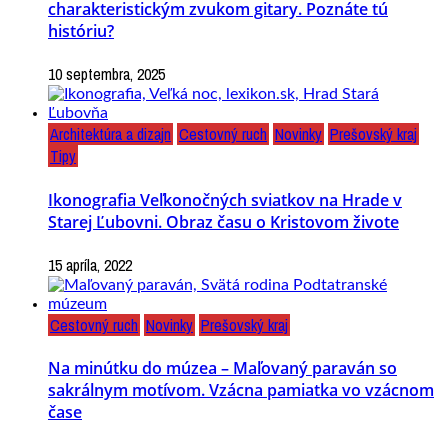
charakteristickým zvukom gitary. Poznáte tú
históriu?
10 septembra, 2025
Architektúra a dizajn
Cestovný ruch
Novinky
Prešovský kraj
Tipy
Ikonografia Veľkonočných sviatkov na Hrade v
Starej Ľubovni. Obraz času o Kristovom živote
15 apríla, 2022
Cestovný ruch
Novinky
Prešovský kraj
Na minútku do múzea – Maľovaný paraván so
sakrálnym motívom. Vzácna pamiatka vo vzácnom
čase