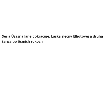
Ekonomika obchod a doprava
Košický kraj
Tipy
Výlet
Turistika
Cyklistika
Hrady
Séria Úžasná Jane pokračuje. Láska slečny Elliotovej a druhá
Podujatia
Výstava
šanca po ôsmich rokoch
Galéria
Divadlo
Folklór
Fašiangy
Ubytovanie
Pobyty
Gastro
Kaviarne
Víno
Kultúra a tradície
Šport a agroturistika
Školstvo
Ekonomika obchod a doprava
Prešovský kraj