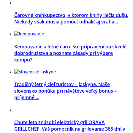
Čarovné kníhkupectvo, v ktorom knihy liečia dušu.
Niekedy však musia pomôcť odhaliť aj vraha…
Kempovanie a letné čaro. Ste pripravení na skvelé
dobrodružstvá a poznáte zásady pri výbere
kempu?
Tradičný letný cieľ turistov – jaskyne. Naše
slovensko ponúka pri návšteve veľký bonus –
príjemné ...
Chute leta znásobí elektrický gril ORAVA
GRILLCHEF. Váš pomocník na grilovanie 365 dní v