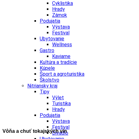
Cyklistika
Hrady
Zámok
Podujatia
Výstava
Festival
Ubytovanie
Wellness
Gastro
Kaviarne
Kultúra a tradície
Kúpele
Šport a agroturistika
Školstvo
Nitriansky kraj
Tipy
Výlet
Turistika
Hrady
Podujatia
Výstava
Festival
Vôňa a chuť tokajských vín
Divadlo
Ubytovanie