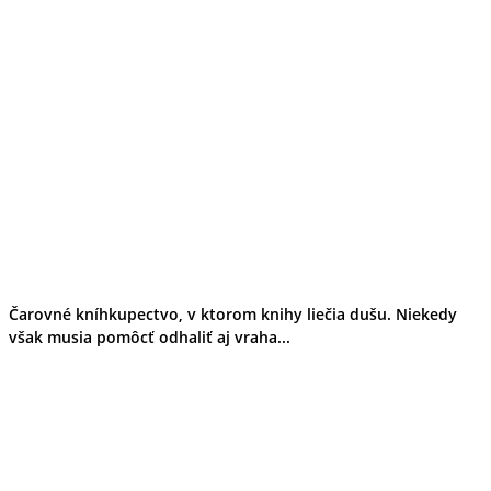
Čarovné kníhkupectvo, v ktorom knihy liečia dušu. Niekedy
však musia pomôcť odhaliť aj vraha...