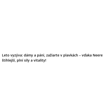
Kultúra a tradície
Kúpele
Šport a agroturistika
Školstvo
Ekonomika obchod a doprava
Banskobystrický kraj
Tipy
Výlet
Turistika
Cyklistika
Hrady
Podujatia
Leto vyzýva: dámy a páni, zažiarte v plavkách – vďaka Neere
Výstava
štíhlejší, plní sily a vitality!
Galéria
Festival
Folklór
Ubytovanie
Wellness
Gastro
Kaviarne
Kultúra a tradície
Kúpele
Šport a agroturistika
Školstvo