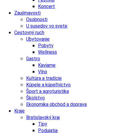
Koncert
Zaujímavosti
Osobnosti
U susedov vo svete
Cestovný ruch
Ubytovanie
Pobyty
Wellness
Gastro
Kaviarne
Víno
Kultúra a tradície
Kúpele a kúpeľníctvo
Šport a agroturistika
Školstvo
Ekonomika obchod a doprava
Kraje
Bratislavský kraj
Tipy
Podujatia