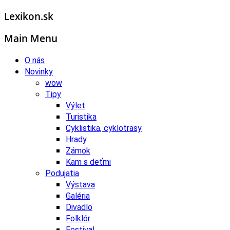
Lexikon.sk
Main Menu
O nás
Novinky
wow
Tipy
Výlet
Turistika
Cyklistika, cyklotrasy
Hrady
Zámok
Kam s deťmi
Podujatia
Výstava
Galéria
Divadlo
Folklór
Festival