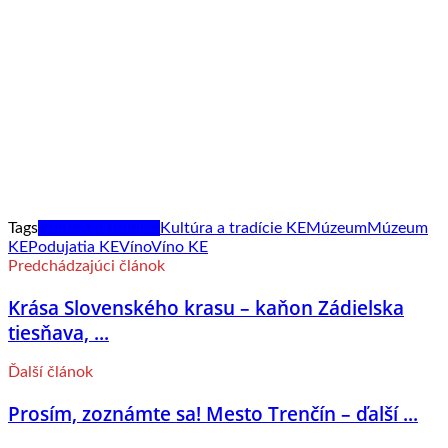
Tags
Kultúra a tradície
Kultúra a tradície KE
Múzeum
Múzeum
KE
Podujatia KE
Víno
Víno KE
Predchádzajúci článok
Krása Slovenského krasu – kaňon Zádielska
tiesňava, ...
Ďalší článok
Prosím, zoznámte sa! Mesto Trenčín – ďalší ...