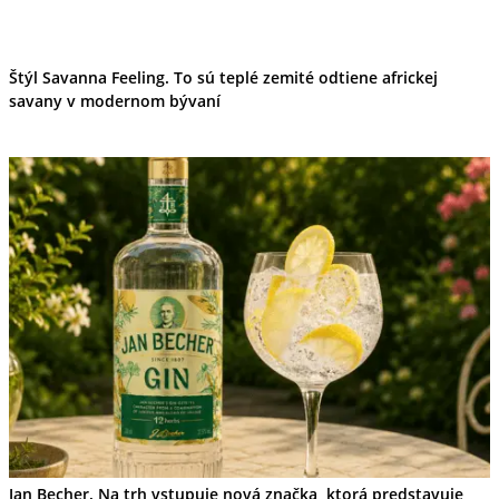
Tipy
Výlet
Turistika
Cyklistika
Štýl Savanna Feeling. To sú teplé zemité odtiene africkej
Hrady
savany v modernom bývaní
Podujatia
Výstava
Galéria
Folklór
Ubytovanie
Pobyty
Wellness
Gastro
Kaviarne
Kultúra a tradície
Kúpele
Šport a agroturistika
Školstvo
Ekonomika obchod a doprava
Jan Becher. Na trh vstupuje nová značka, ktorá predstavuje