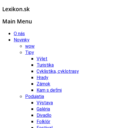
Lexikon.sk
Main Menu
O nás
Novinky
wow
Tipy
Výlet
Turistika
Cyklistika, cyklotrasy
Hrady
Zámok
Kam s deťmi
Podujatia
Výstava
Galéria
Divadlo
Folklór
Festival