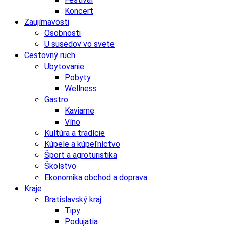
Koncert
Zaujímavosti
Osobnosti
U susedov vo svete
Cestovný ruch
Ubytovanie
Pobyty
Wellness
Gastro
Kaviarne
Víno
Kultúra a tradície
Kúpele a kúpeľníctvo
Šport a agroturistika
Školstvo
Ekonomika obchod a doprava
Kraje
Bratislavský kraj
Tipy
Podujatia