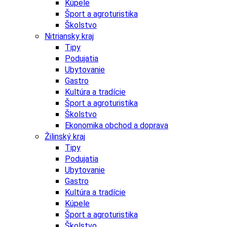
Kúpele
Šport a agroturistika
Školstvo
Nitriansky kraj
Tipy
Podujatia
Ubytovanie
Gastro
Kultúra a tradície
Šport a agroturistika
Školstvo
Ekonomika obchod a doprava
Žilinský kraj
Tipy
Podujatia
Ubytovanie
Gastro
Kultúra a tradície
Kúpele
Šport a agroturistika
Školstvo