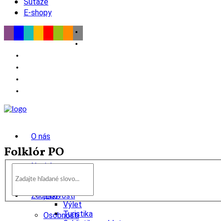
Súťaže
E-shopy
O nás
Folklór PO
Novinky
wow
Tipy
Zaujímavosti
Výlet
Turistika
Osobnosti