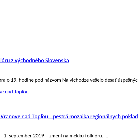
lklóru z východného Slovenska
bra o 19. hodine pod názvom Na vichodze vešelo desať úspešných
vo Vranove nad Topľou – pestrá mozaika regionálnych pokla
- 1. september 2019 – zmení na mekku folklóru. ...