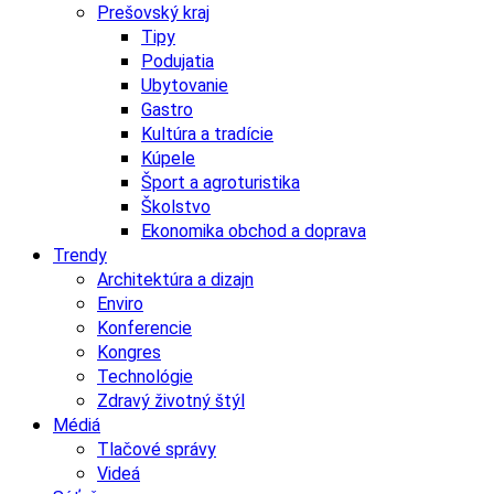
Prešovský kraj
Tipy
Podujatia
Ubytovanie
Gastro
Kultúra a tradície
Kúpele
Šport a agroturistika
Školstvo
Ekonomika obchod a doprava
Trendy
Architektúra a dizajn
Enviro
Konferencie
Kongres
Technológie
Zdravý životný štýl
Médiá
Tlačové správy
Videá