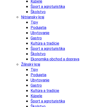
Kúpele
Šport a agroturistika
Školstvo
Nitriansky kraj
Tipy
Podujatia
Ubytovanie
Gastro
Kultúra a tradície
Šport a agroturistika
Školstvo
Ekonomika obchod a doprava
Žilinský kraj
Tipy
Podujatia
Ubytovanie
Gastro
Kultúra a tradície
Kúpele
Šport a agroturistika
Školstvo