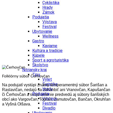
Cyklistika
Hrady
Zámok
Podujatia
Výstava
Festival
Ubytovanie
Wellness
Gastro
Kaviarne
Kultúra a tradície
Kúpele
Šport a agroturistika
Školstvo
Nitriansky kraj
Tipy
Folklórny súbor Čerhovčan
Výlet
Turistika
Na podujatí vystúpi známy temperamentný súbor Šarišan a
Hrady
Raslavičan, nedajú sa zahanbiť ani Vranovčan, Kapušančan
Podujatia
či Čerhovčan a svoje umenie predvedú aj súbory šarišských
Výstava
obcí ako Vargovčan, Topľan, Zamutovčan, Bančan, Okruhľan
Festival
a Vyšná Olšava.
Divadlo
Ubytovanie