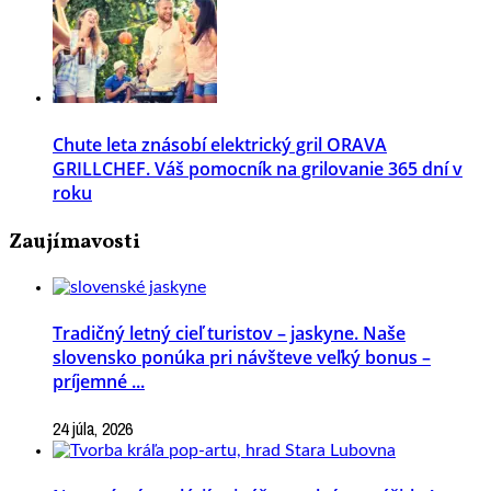
Chute leta znásobí elektrický gril ORAVA
GRILLCHEF. Váš pomocník na grilovanie 365 dní v
roku
Zaujímavosti
Tradičný letný cieľ turistov – jaskyne. Naše
slovensko ponúka pri návšteve veľký bonus –
príjemné ...
24 júla, 2026