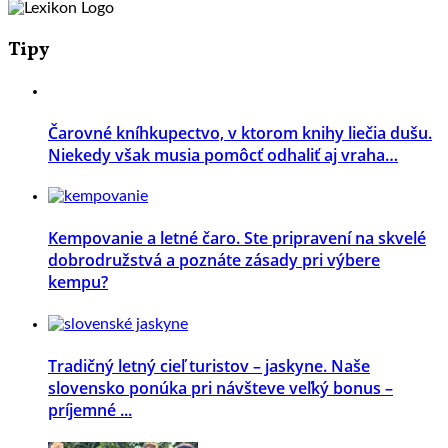
Tipy
Čarovné kníhkupectvo, v ktorom knihy liečia dušu.
Niekedy však musia pomôcť odhaliť aj vraha…
Kempovanie a letné čaro. Ste pripravení na skvelé
dobrodružstvá a poznáte zásady pri výbere
kempu?
Tradičný letný cieľ turistov – jaskyne. Naše
slovensko ponúka pri návšteve veľký bonus –
príjemné ...