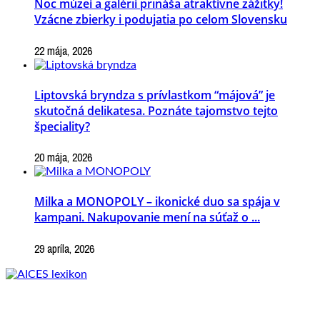
Noc múzeí a galérií prináša atraktívne zážitky!
Vzácne zbierky i podujatia po celom Slovensku
22 mája, 2026
Liptovská bryndza s prívlastkom “májová” je
skutočná delikatesa. Poznáte tajomstvo tejto
špeciality?
20 mája, 2026
Milka a MONOPOLY – ikonické duo sa spája v
kampani. Nakupovanie mení na súťaž o ...
29 apríla, 2026