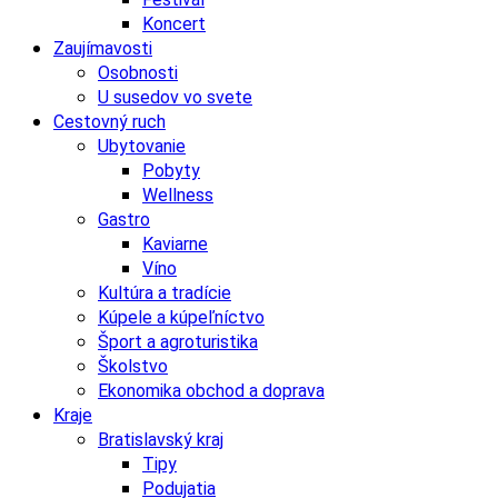
Koncert
Zaujímavosti
Osobnosti
U susedov vo svete
Cestovný ruch
Ubytovanie
Pobyty
Wellness
Gastro
Kaviarne
Víno
Kultúra a tradície
Kúpele a kúpeľníctvo
Šport a agroturistika
Školstvo
Ekonomika obchod a doprava
Kraje
Bratislavský kraj
Tipy
Podujatia