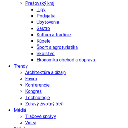
Prešovský kraj
Tipy
Podujatia
Ubytovanie
Gastro
Kultúra a tradície
Kúpele
Šport a agroturistika
Školstvo
Ekonomika obchod a doprava
Trendy
Architektúra a dizajn
Enviro
Konferencie
Kongres
Technológie
Zdravý životný štýl
Médiá
Tlačové správy
Videá