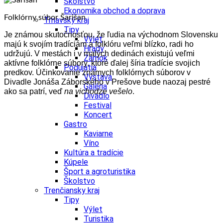
Školstvo
Ekonomika obchod a doprava
Folklórny súbor Šarišan
Trnavský kraj
Tipy
Je známou skutočnosťou, že ľudia na východnom Slovensku
Výlet
majú k svojím tradíciám a folklóru veľmi blízko, radi ho
Hrady
udržujú. V mestách i v malých dedinách existujú veľmi
Zámok
aktívne folklórne súbory, ktoré ďalej šíria tradície svojich
Podujatia
predkov. Účinkovanie známych folklórnych súborov v
Výstava
Divadle Jonáša Záborského v Prešove bude naozaj pestré
Galéria
ako sa patrí, veď
na vichodze vešelo
.
Divadlo
Festival
Koncert
Gastro
Kaviarne
Víno
Kultúra a tradície
Kúpele
Šport a agroturistika
Školstvo
Trenčiansky kraj
Tipy
Výlet
Turistika