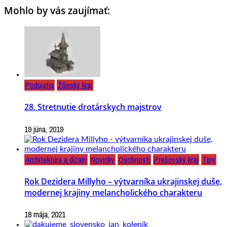
Mohlo by vás zaujímať:
Podujatia
Žilinský kraj
28. Stretnutie drotárskych majstrov
19 júna, 2019
Architektúra a dizajn
Novinky
Osobnosti
Prešovský kraj
Tipy
Rok Dezidera Millyho – výtvarníka ukrajinskej duše,
modernej krajiny melancholického charakteru
18 mája, 2021