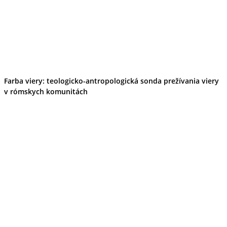
Tipy
Výlet
Turistika
Cyklistika
Hrady
Podujatia
Výstava
Galéria
Folklór
Farba viery: teologicko-antropologická sonda prežívania viery
Ubytovanie
v rómskych komunitách
Pobyty
Wellness
Gastro
Kaviarne
Kultúra a tradície
Kúpele
Šport a agroturistika
Školstvo
Ekonomika obchod a doprava