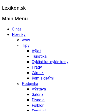
Lexikon.sk
Main Menu
O nás
Novinky
wow
Tipy
Výlet
Turistika
Cyklistika, cyklotrasy
Hrady
Zámok
Kam s deťmi
Podujatia
Výstava
Galéria
Divadlo
Folklór
Festival