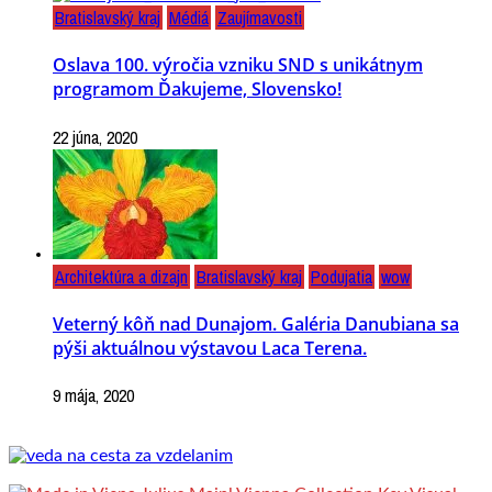
Bratislavský kraj
Médiá
Zaujímavosti
Oslava 100. výročia vzniku SND s unikátnym
programom Ďakujeme, Slovensko!
22 júna, 2020
Architektúra a dizajn
Bratislavský kraj
Podujatia
wow
Veterný kôň nad Dunajom. Galéria Danubiana sa
pýši aktuálnou výstavou Laca Terena.
9 mája, 2020