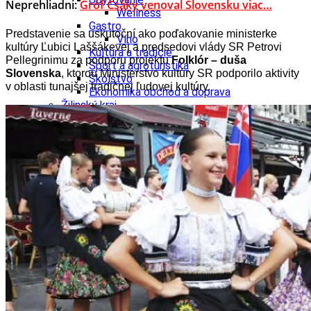
Neprehliadni:
Gróf Csáky venoval Slovensku viac…
Wellness
Gastro
Predstavenie sa uskutoční ako poďakovanie ministerke
Víno
kultúry Ľubici Laššákevej a predsedovi vlády SR Petrovi
Kultúra a tradície
Pellegrinimu za podporu projektu
Fo
lklór – duša
Šport a agroturistika
Slovenska
, ktorou Ministerstvo kultúry SR podporilo aktivity
Školstvo
v oblasti tunajšej tradičnej ľudovej kultúry.
Ekonomika obchod a doprava
Žilinský kraj
Tipy
Výlet
Turistika
Cyklistika
Hrady
Podujatia
Výstava
Galéria
Festival
Folklór
Koncert
Ubytovanie
Pobyty
Wellness
Gastro