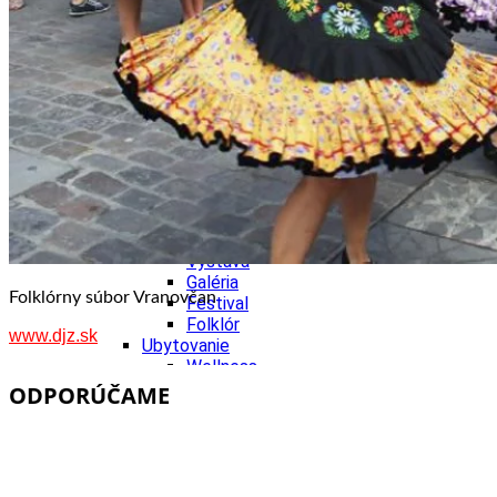
Kultúra a tradície
Kúpele
Šport a agroturistika
Školstvo
Ekonomika obchod a doprava
Banskobystrický kraj
Tipy
Výlet
Turistika
Cyklistika
Hrady
Podujatia
Výstava
Galéria
Folklórny súbor Vranovčan
Festival
Folklór
www.djz.sk
Ubytovanie
Wellness
Gastro
ODPORÚČAME
Kaviarne
Kultúra a tradície
Kúpele
Šport a agroturistika
Školstvo