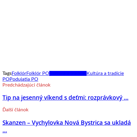
Tags
Folklór
Folklór PO
Kultúra a tradície
Kultúra a tradície
PO
Podujatia PO
Predchádzajúci článok
Tip na jesenný víkend s deťmi: rozprávkový ...
Ďalší článok
Skanzen – Vychylovka Nová Bystrica sa ukladá
...