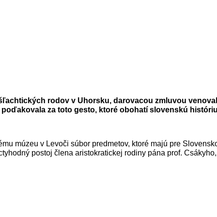
šľachtických rodov v Uhorsku, darovacou zmluvou venoval S
oďakovala za toto gesto, ktoré obohatí slovenskú históriu
kému múzeu v Levoči súbor predmetov, ktoré majú pre Slovensko 
 úctyhodný postoj člena aristokratickej rodiny pána prof. Csák