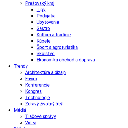
Prešovský kraj
Tipy
Podujatia
Ubytovanie
Gastro
Kultúra a tradície
Kúpele
Šport a agroturistika
Školstvo
Ekonomika obchod a doprava
Trendy
Architektúra a dizajn
Enviro
Konferencie
Kongres
Technológie
Zdravý životný štýl
Médiá
Tlačové správy
Videá