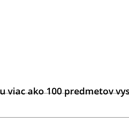
u viac ako 100 predmetov vy