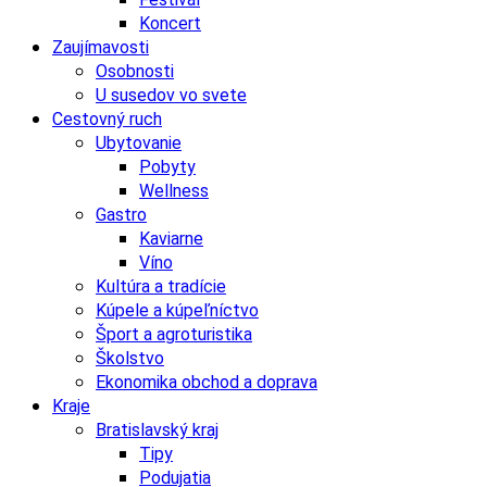
Koncert
Zaujímavosti
Osobnosti
U susedov vo svete
Cestovný ruch
Ubytovanie
Pobyty
Wellness
Gastro
Kaviarne
Víno
Kultúra a tradície
Kúpele a kúpeľníctvo
Šport a agroturistika
Školstvo
Ekonomika obchod a doprava
Kraje
Bratislavský kraj
Tipy
Podujatia