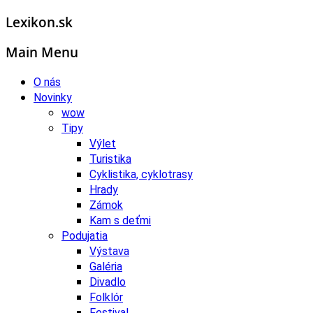
Lexikon.sk
Main Menu
O nás
Novinky
wow
Tipy
Výlet
Turistika
Cyklistika, cyklotrasy
Hrady
Zámok
Kam s deťmi
Podujatia
Výstava
Galéria
Divadlo
Folklór
Festival