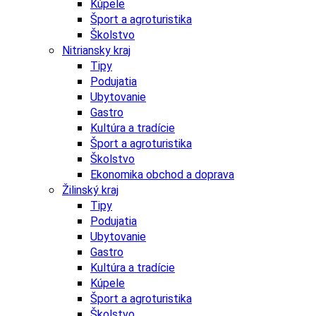
Kúpele
Šport a agroturistika
Školstvo
Nitriansky kraj
Tipy
Podujatia
Ubytovanie
Gastro
Kultúra a tradície
Šport a agroturistika
Školstvo
Ekonomika obchod a doprava
Žilinský kraj
Tipy
Podujatia
Ubytovanie
Gastro
Kultúra a tradície
Kúpele
Šport a agroturistika
Školstvo