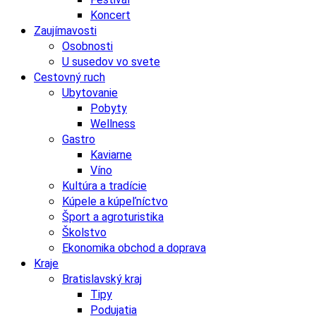
Koncert
Zaujímavosti
Osobnosti
U susedov vo svete
Cestovný ruch
Ubytovanie
Pobyty
Wellness
Gastro
Kaviarne
Víno
Kultúra a tradície
Kúpele a kúpeľníctvo
Šport a agroturistika
Školstvo
Ekonomika obchod a doprava
Kraje
Bratislavský kraj
Tipy
Podujatia