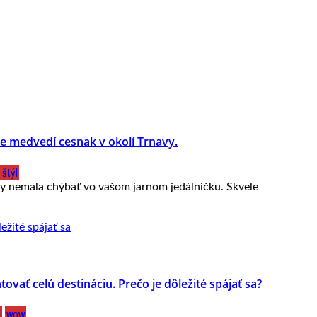
e medvedí cesnak v okolí Trnavy.
 štýl
by nemala chýbať vo vašom jarnom jedálničku. Skvele
ovať celú destináciu. Prečo je dôležité spájať sa?
j
wow