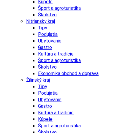
Kúpele
Šport a agroturistika
Školstvo
Nitriansky kraj
Tipy
Podujatia
Ubytovanie
Gastro
Kultúra a tradície
Šport a agroturistika
Školstvo
Ekonomika obchod a doprava
Žilinský kraj
Tipy
Podujatia
Ubytovanie
Gastro
Kultúra a tradície
Kúpele
Šport a agroturistika
Školstvo