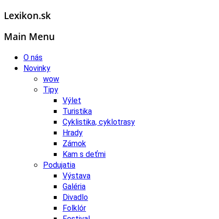
Lexikon.sk
Main Menu
O nás
Novinky
wow
Tipy
Výlet
Turistika
Cyklistika, cyklotrasy
Hrady
Zámok
Kam s deťmi
Podujatia
Výstava
Galéria
Divadlo
Folklór
Festival