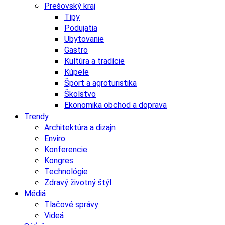
Prešovský kraj
Tipy
Podujatia
Ubytovanie
Gastro
Kultúra a tradície
Kúpele
Šport a agroturistika
Školstvo
Ekonomika obchod a doprava
Trendy
Architektúra a dizajn
Enviro
Konferencie
Kongres
Technológie
Zdravý životný štýl
Médiá
Tlačové správy
Videá