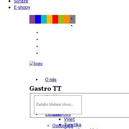
Súťaže
E-shopy
O nás
Gastro TT
Novinky
wow
Tipy
Zaujímavosti
Výlet
Turistika
Osobnosti