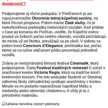
domácnosť?
Podporujeme aj rôzne podujatia. V Piešťanoch je asi
najvýznamnejšie
Otvorenie letnej kúpeľnej sezóny
, na
ktoré Rezort prispieva. Potom máme
Zlaté stuhy
, čo je
niekoľkodňová prehliadka historických vozidiel. Keď prídete
v čase jej konania do Piešťan, uvidíte, že Kúpeľný ostrov
praská vo švíkoch počas celého víkendu, vozidlá prichádzajú
do mesta už od štvrtka, prevážajú sa po okolí. V sobotu sa
potom koná
Concours d‘Elegance
, prehliadka áut, počas
ktorej sa na ručne otáčanom pódiu prezentujú jednotlivé
vozidlá.
Známy je medzinárodný filmový festival
Cinematik
, ktorý
podporujeme. Ďalej
Festival tradičných remesiel
či súťaž v
aranžovaní kvetov
Victoria Regia
, ktorá sa tradične končí
kvetinovým korzom. Pre toto podujatie študenti zo Strednej
odbornej školy záhradníckej vyrábajú aranžmány z kvetov.
Minule sa im podarilo naaranžovať napríklad Mášu a
medveďa alebo obrovskú chobotnicu. A vždy je to z
prírodného materiálu.