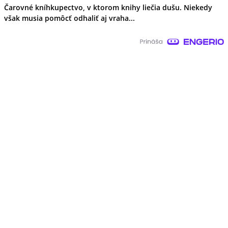
Čarovné kníhkupectvo, v ktorom knihy liečia dušu. Niekedy
však musia pomôcť odhaliť aj vraha...