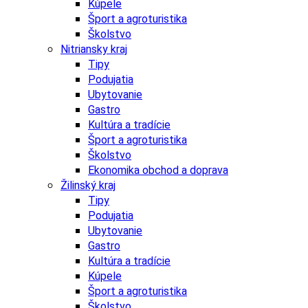
Kúpele
Šport a agroturistika
Školstvo
Nitriansky kraj
Tipy
Podujatia
Ubytovanie
Gastro
Kultúra a tradície
Šport a agroturistika
Školstvo
Ekonomika obchod a doprava
Žilinský kraj
Tipy
Podujatia
Ubytovanie
Gastro
Kultúra a tradície
Kúpele
Šport a agroturistika
Školstvo