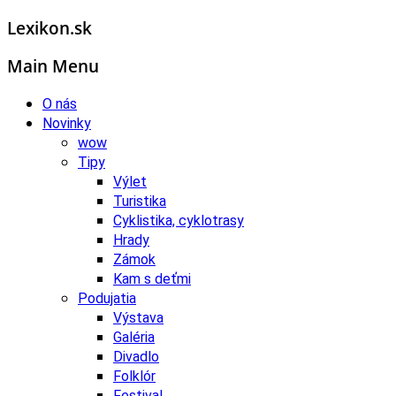
Lexikon.sk
Main Menu
O nás
Novinky
wow
Tipy
Výlet
Turistika
Cyklistika, cyklotrasy
Hrady
Zámok
Kam s deťmi
Podujatia
Výstava
Galéria
Divadlo
Folklór
Festival