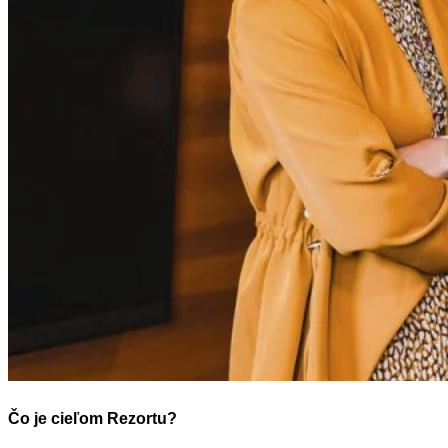
Tipy
Výlet
Turistika
Cyklistika
Hrady
Podujatia
Výstava
Galéria
Folklór
Ubytovanie
Pobyty
Wellness
Gastro
Kaviarne
Kultúra a tradície
Kúpele
Šport a agroturistika
Školstvo
Ekonomika obchod a doprava
Čo je cieľom Rezortu?