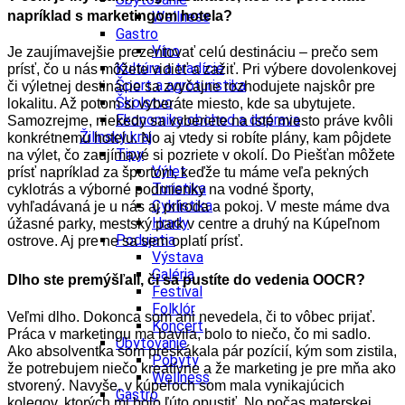
napríklad s marketingom hotela?
Wellness
Gastro
Víno
Je zaujímavejšie prezentovať celú destináciu – prečo sem
Kultúra a tradície
prísť, čo u nás môžete vidieť a zažiť. Pri výbere dovolenkovej
Šport a agroturistika
či výletnej destinácie sa zvyčajne rozhodujete najskôr pre
Školstvo
lokalitu. Až potom si vyberáte miesto, kde sa ubytujete.
Ekonomika obchod a doprava
Samozrejme, niekedy sa vyberiete na isté miesto práve kvôli
Žilinský kraj
konkrétnemu hotelu. No aj vtedy si robíte plány, kam pôjdete
Tipy
na výlet, čo zaujímavé si pozriete v okolí. Do Piešťan môžete
Výlet
prísť napríklad za športom, keďže tu máme veľa pekných
Turistika
cyklotrás a výborné podmienky na vodné športy,
Cyklistika
vyhľadávaná je u nás aj príroda a pokoj. V meste máme dva
Hrady
úžasné parky, mestský park v centre a druhý na Kúpeľnom
Podujatia
ostrove. Aj pre ne sa sem oplatí prísť.
Výstava
Galéria
Dlho ste premýšľali, či sa pustíte do vedenia OOCR?
Festival
Folklór
Veľmi dlho. Dokonca som ani nevedela, či to vôbec prijať.
Koncert
Práca v marketingu ma bavila, bolo to niečo, čo mi sadlo.
Ubytovanie
Ako absolventka som preskákala pár pozícií, kým som zistila,
Pobyty
že potrebujem niečo kreatívne a že marketing je pre mňa ako
Wellness
stvorený. Navyše, v kúpeľoch som mala vynikajúcich
Gastro
kolegov, ktorých mi bolo ľúto opustiť. No počas materskej