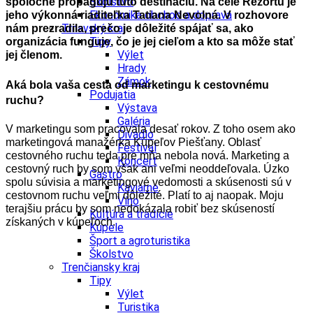
Školstvo
spoločne propagujú túto destináciu. Na čele Rezortu je
Ekonomika obchod a doprava
jeho výkonná riaditeľka Tatiana Nevolná. V rozhovore
Trnavský kraj
nám prezradila, prečo je dôležité spájať sa, ako
Tipy
organizácia funguje, čo je jej cieľom a kto sa môže stať
Výlet
jej členom.
Hrady
Zámok
Aká bola vaša cesta od marketingu k cestovnému
Podujatia
ruchu?
Výstava
Galéria
V marketingu som pracovala desať rokov. Z toho osem ako
Divadlo
marketingová manažérka Kúpeľov Piešťany. Oblasť
Festival
cestovného ruchu teda pre mňa nebola nová. Marketing a
Koncert
cestovný ruch by som však ani veľmi neoddeľovala. Úzko
Gastro
spolu súvisia a marketingové vedomosti a skúsenosti sú v
Kaviarne
cestovnom ruchu veľmi dôležité. Platí to aj naopak. Moju
Víno
terajšiu prácu by som nedokázala robiť bez skúseností
Kultúra a tradície
získaných v kúpeľoch.
Kúpele
Šport a agroturistika
Školstvo
Trenčiansky kraj
Tipy
Výlet
Turistika