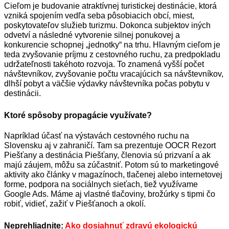
Cieľom je budovanie atraktívnej turistickej destinácie, ktorá
vzniká spojením vedľa seba pôsobiacich obcí, miest,
poskytovateľov služieb turizmu. Dokonca subjektov iných
odvetví a následné vytvorenie silnej ponukovej a
konkurencie schopnej „jednotky“ na trhu. Hlavným cieľom je
teda zvyšovanie príjmu z cestovného ruchu, za predpokladu
udržateľnosti takéhoto rozvoja. To znamená vyšší počet
návštevníkov, zvyšovanie počtu vracajúcich sa návštevníkov,
dlhší pobyt a väčšie výdavky návštevníka počas pobytu v
destinácii.
Ktoré spôsoby propagácie využívate?
Napríklad účasť na výstavách cestovného ruchu na
Slovensku aj v zahraničí. Tam sa prezentuje OOCR Rezort
Piešťany a destinácia Piešťany, členovia sú prizvaní a ak
majú záujem, môžu sa zúčastniť. Potom sú to marketingové
aktivity ako články v magazínoch, tlačenej alebo internetovej
forme, podpora na sociálnych sieťach, tiež využívame
Google Ads. Máme aj vlastné tlačoviny, brožúrky s tipmi čo
robiť, vidieť, zažiť v Piešťanoch a okolí.
Neprehliadnite:
Ako dosiahnuť zdravú ekologickú