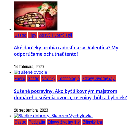
Gastro
Tipy
Zdravý životný štýl
Aké darčeky urobia radosť na sv. Valentína? My
odporúčame ochutnať tento!
14 februára, 2020
Enviro
Gastro
Novinky
Technológie
Zdravý životný štýl
Sušené potraviny. Ako byť šikovným majstrom
domáceho sušenia ovocia, zeleniny, húb a byliniek?
26 septembra, 2023
Gastro
Podujatia
Zdravý životný štýl
Žilinský kraj