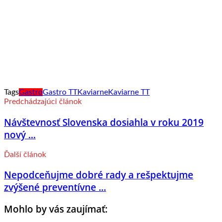
Tags
Gastro
Gastro TT
Kaviarne
Kaviarne TT
Predchádzajúci článok
Návštevnosť Slovenska dosiahla v roku 2019
nový ...
Ďalší článok
Nepodceňujme dobré rady a rešpektujme
zvýšené preventívne ...
Mohlo by vás zaujímať: