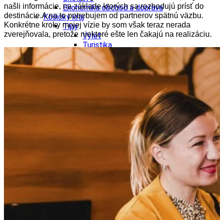
našli informácie, na základe ktorých sa rozhodujú prísť do
Ekonomika obchod a doprava
destinácie.A na to potrebujem od partnerov spätnú väzbu.
Košický kraj
Konkrétne kroky mojej vízie by som však teraz nerada
Tipy
zverejňovala, pretože niektoré ešte len čakajú na realizáciu.
Výlet
Turistika
Cyklistika
Hrady
Podujatia
Výstava
Galéria
Divadlo
Folklór
Fašiangy
Ubytovanie
Pobyty
Gastro
Kaviarne
Víno
Kultúra a tradície
Šport a agroturistika
Školstvo
Ekonomika obchod a doprava
Prešovský kraj