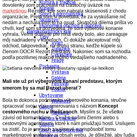
Kultúra a tradície
dovolenky som pracovala na čiastočný úväzok na
Kúpele
marketingu
Rezortu, kde som nabrala skúsenosti z chodu
Šport a agroturistika
organizácie. Preto som si povedala, že za vyskúšanie nič
Školstvo
nedám a nechala som to na osud. Skutočná dilema prišla vo
Ekonomika obchod a doprava
chvíli, keď som sa dozvedela, že som výberové konanie
Banskobystrický kraj
vyhrala. Veľmi dôležité pre mňa vtedy bolo, ako z
areaguje
Tipy
môj nadriadený v kúpeľoch. Či dokáže akceptovať môj
Výlet
odchod, takpovediac, na druhú stranu, keďže kúpele sú
Turistika
členom OOCR Rezort Piešťany. Nakoniec som sa rozhodla
Cyklistika
podľa pozitívnej reakcie môjho vtedajšieho nadriadeného.
Hrady
Podujatia
Výstava
Galéria
Mali ste už pri výberovom konaní predstavu, ktorým
Festival
smerom by sa mal Rezort uberať?
Folklór
Ubytovanie
Bola to dokonca podmienka výberového konania, stručne
Wellness
spracovať svoju víziu smerovania s názvom
Koncept
Gastro
cestovného ruchu v Piešťanoch
. Myslím si, že všetko
Kaviarne
závisí od komunikácie. Či už s našimi členmi alebo s
Kultúra a tradície
cestovnými agentúrami, ktoré k nám privážajú hostí. Usilujem
Kúpele
sa zistiť, čo je pre nich zaujímavé a prispôsobiť tomu
Šport a agroturistika
marketingové materiály aj obsah webu. Je dôležité, aby ľudia
Školstvo