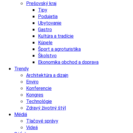
Prešovský kraj
Tipy
Podujatia
Ubytovanie
Gastro
Kultúra a tradície
Kúpele
Šport a agroturistika
Školstvo
Ekonomika obchod a doprava
Trendy
Architektúra a dizajn
Enviro
Konferencie
Kongres
Technológie
Zdravý životný štýl
Médiá
Tlačové správy
Videá