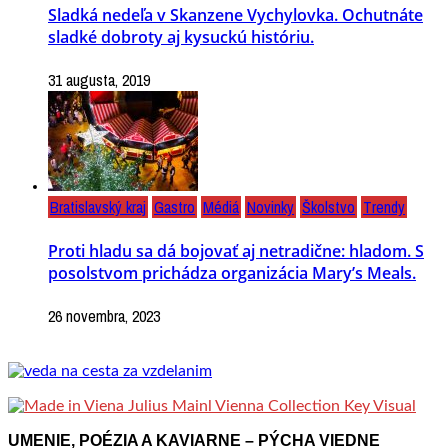
Sladká nedeľa v Skanzene Vychylovka. Ochutnáte
sladké dobroty aj kysuckú históriu.
31 augusta, 2019
Bratislavský kraj
Gastro
Médiá
Novinky
Školstvo
Trendy
Proti hladu sa dá bojovať aj netradične: hladom. S
posolstvom prichádza organizácia Mary’s Meals.
26 novembra, 2023
UMENIE, POÉZIA A KAVIARNE – PÝCHA VIEDNE