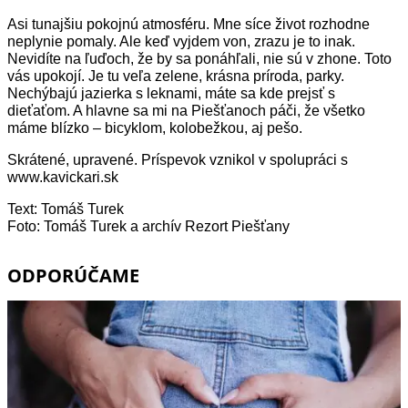
Asi tunajšiu pokojnú atmosféru. Mne síce život rozhodne
neplynie pomaly. Ale keď vyjdem von, zrazu je to inak.
Nevidíte na ľuďoch, že by sa ponáhľali, nie sú v zhone. Toto
vás upokojí. Je tu veľa zelene, krásna príroda, parky.
Nechýbajú jazierka s leknami, máte sa kde prejsť s
dieťaťom. A hlavne sa mi na Piešťanoch páči, že všetko
máme blízko – bicyklom, kolobežkou, aj pešo.
Skrátené, upravené. Príspevok vznikol v spolupráci s
www.kavickari.sk
Text: Tomáš Turek
Foto: Tomáš Turek a archív Rezort Piešťany
ODPORÚČAME