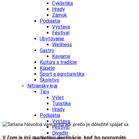
Cyklistika
Hrady
Zámok
Podujatia
Výstava
Festival
Ubytovanie
Wellness
Gastro
Kaviarne
Kultúra a tradície
Kúpele
Šport a agroturistika
Školstvo
Nitriansky kraj
Tipy
Výlet
Turistika
Hrady
Podujatia
Výstava
Festival
Divadlo
V čom je iný marketing destinácie, keď ho porovnáte
Ubytovanie