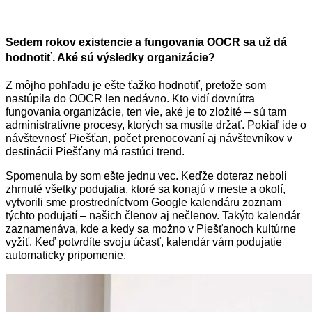
Sedem rokov existencie a fungovania OOCR sa už dá
hodnotiť. Aké sú výsledky organizácie?
Z môjho pohľadu je ešte ťažko hodnotiť, pretože som
nastúpila do OOCR len nedávno. Kto vidí dovnútra
fungovania organizácie, ten vie, aké je to zložité – sú tam
administratívne procesy, ktorých sa musíte držať. Pokiaľ ide o
návštevnosť Piešťan, počet prenocovaní aj návštevníkov v
destinácii Piešťany má rastúci trend.
Spomenula by som ešte jednu vec. Keďže doteraz neboli
zhrnuté všetky podujatia, ktoré sa konajú v meste a okolí,
vytvorili sme prostredníctvom Google kalendáru zoznam
týchto podujatí – našich členov aj nečlenov. Takýto kalendár
zaznamenáva, kde a kedy sa možno v Piešťanoch kultúrne
vyžiť. Keď potvrdíte svoju účasť, kalendár vám podujatie
automaticky pripomenie.