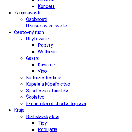
Koncert
Zaujímavosti
Osobnosti
U susedov vo svete
Cestovný ruch
Ubytovanie
Pobyty
Wellness
Gastro
Kaviarne
Víno
Kultúra a tradície
Kúpele a kúpeľníctvo
Šport a agroturistika
Školstvo
Ekonomika obchod a doprava
Kraje
Bratislavský kraj
Tipy
Podujatia