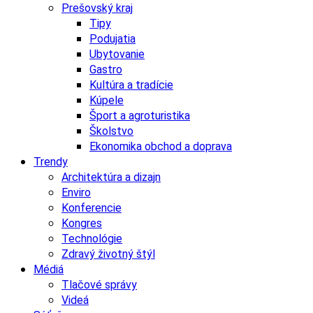
Prešovský kraj
Tipy
Podujatia
Ubytovanie
Gastro
Kultúra a tradície
Kúpele
Šport a agroturistika
Školstvo
Ekonomika obchod a doprava
Trendy
Architektúra a dizajn
Enviro
Konferencie
Kongres
Technológie
Zdravý životný štýl
Médiá
Tlačové správy
Videá