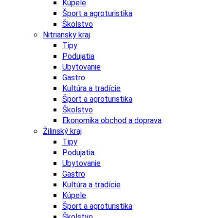
Kúpele
Šport a agroturistika
Školstvo
Nitriansky kraj
Tipy
Podujatia
Ubytovanie
Gastro
Kultúra a tradície
Šport a agroturistika
Školstvo
Ekonomika obchod a doprava
Žilinský kraj
Tipy
Podujatia
Ubytovanie
Gastro
Kultúra a tradície
Kúpele
Šport a agroturistika
Školstvo