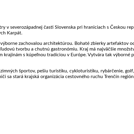
ry v severozápadnej časti Slovenska pri hraniciach s Českou repu
ých Karpát.
 s výborne zachovalou architektúrou. Bohaté zbierky artefaktov 
, ľudovú tvorbu a chutnú gastronómiu. Kraj má najväčšie množs
ším krajinám s kúpeľnou tradíciou v Európe. Vytvára tak výborné
imných športov, pešiu turistiku, cykloturistiku, rybárčenie, gol
čí sa stará krajská organizácia cestovného ruchu Trenčín región. 