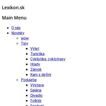
Lexikon.sk
Main Menu
O nás
Novinky
wow
Tipy
Výlet
Turistika
Cyklistika, cyklotrasy
Hrady
Zámok
Kam s deťmi
Podujatia
Výstava
Galéria
Divadlo
Folklór
Festival