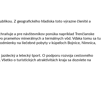
blikou. Z geografického hľadiska toto výrazne členité a
ochraňuje a pre návštevníkov ponúka napríklad Trenčianske
tvo prameňov minerálnych a termálnych vôd. Vďaka tomu sa tu
 podmienky na liečebné pobyty v kúpeľoch Bojnice, Nimnica,
f, jazdecký a letecký šport. O podporu rozvoja cestovného
Všetko o turistických atraktivitách kraja sa dozviete na