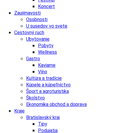
Koncert
Zaujímavosti
Osobnosti
U susedov vo svete
Cestovný ruch
Ubytovanie
Pobyty
Wellness
Gastro
Kaviarne
Víno
Kultúra a tradície
Kúpele a kúpeľníctvo
Šport a agroturistika
Školstvo
Ekonomika obchod a doprava
Kraje
Bratislavský kraj
Tipy
Podujatia