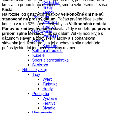
Cyklistika
kresťania pripomínajú umučenie, smrť a vzkriesenie Ježiša
Hrady
Krista.
Zámok
Na rozdiel od ostatných sviatkov
Veľkonočné dni nie sú
Podujatia
stanovené na presný dátum
. Počas prvého Nicejského
Výstava
koncilu v roku 325 snem určil, aby sa
Veľkonočná nedeľa
Festival
Pánovho zmŕtvychvstania
slávila vždy v nedeľu
po prvom
Ubytovanie
jarnom splne Mesiaca
. Tak sa dátum Veľkej noci kryje s
Wellness
dátumom slávenia židovskej Paschy a s pohanským
Gastro
slávením jari. Ikonografia a jej duchovná sila nadobúda
Kaviarne
počas týchto dní jedinečný a silný rozmer.
Kultúra a tradície
Kúpele
Šport a agroturistika
Školstvo
Nitriansky kraj
Tipy
Výlet
Turistika
Hrady
Podujatia
Výstava
Festival
Divadlo
Ubytovanie