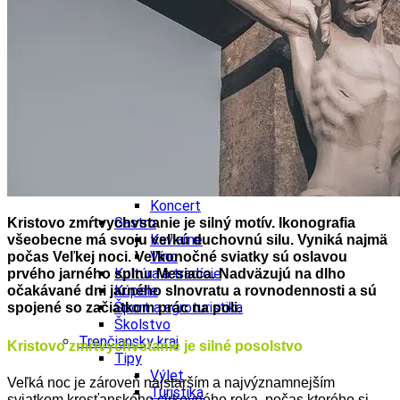
Školstvo
Ekonomika obchod a doprava
Trnavský kraj
Tipy
Výlet
Hrady
Zámok
Podujatia
Výstava
Galéria
Divadlo
Festival
Koncert
Gastro
Kristovo zmŕtvychvstanie je silný motív. Ikonografia
Kaviarne
všeobecne má svoju veľkú duchovnú silu. Vyniká najmä
Víno
počas Veľkej noci.
Veľkonočné sviatky sú oslavou
Kultúra a tradície
prvého jarného splnu Mesiaca. Nadväzujú na dlho
Kúpele
očakávané dni jarného slnovratu a rovnodennosti a sú
Šport a agroturistika
spojené so začiatkom prác na poli.
Školstvo
Trenčiansky kraj
Kristovo zmŕtvychvstanie je silné posolstvo
Tipy
Výlet
Veľká noc je zároveň najstarším a najvýznamnejším
Turistika
sviatkom kresťanského cirkevného roka, počas ktorého si