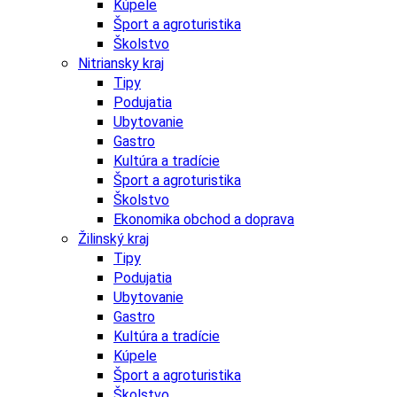
Kúpele
Šport a agroturistika
Školstvo
Nitriansky kraj
Tipy
Podujatia
Ubytovanie
Gastro
Kultúra a tradície
Šport a agroturistika
Školstvo
Ekonomika obchod a doprava
Žilinský kraj
Tipy
Podujatia
Ubytovanie
Gastro
Kultúra a tradície
Kúpele
Šport a agroturistika
Školstvo