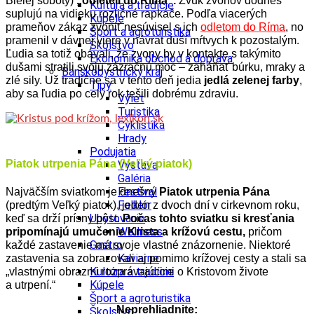
Bielej soboty)
„odleteli do Ríma“.
Zvuk zvonov dodnes
Kultúra a tradície
suplujú na vidieku rozličné rapkáče. Podľa viacerých
Kúpele
prameňov zákaz zvoniť nesúvisel s ich
odletom do Ríma
, no
Šport a agroturistika
pramenil v dávnej viere v návrat duší mŕtvych k pozostalým.
Školstvo
Ľudia sa totiž obávali, že zvony by v kontakte s takýmito
Ekonomika obchod a doprava
dušami stratili svoju zázračnú moc – zaháňať búrku, mraky a
Banskobystrický kraj
zlé sily. Už tradične sa v tento deň jedia
jedlá zelenej farby
,
Tipy
aby sa ľudia po celý rok tešili dobrému zdraviu.
Výlet
Turistika
Cyklistika
Hrady
Podujatia
Piatok utrpenia Pána (Veľký piatok)
Výstava
Galéria
Festival
Najväčším sviatkom je dnešný
Piatok utrpenia Pána
Folklór
(predtým Veľký piatok), jeden z dvoch dní v cirkevnom roku,
Ubytovanie
keď sa drží prísny pôst.
Počas tohto sviatku si kresťania
Wellness
pripomínajú umučenie Krista a krížovú cestu,
pričom
Gastro
každé zastavenie má svoje vlastné znázornenie. Niektoré
Kaviarne
zastavenia sa zobrazovali aj pomimo krížovej cesty a stali sa
Kultúra a tradície
„vlastnými obrazmi rozprávajúcimi o Kristovom živote
Kúpele
a utrpení.“
Šport a agroturistika
Neprehliadnite:
Školstvo