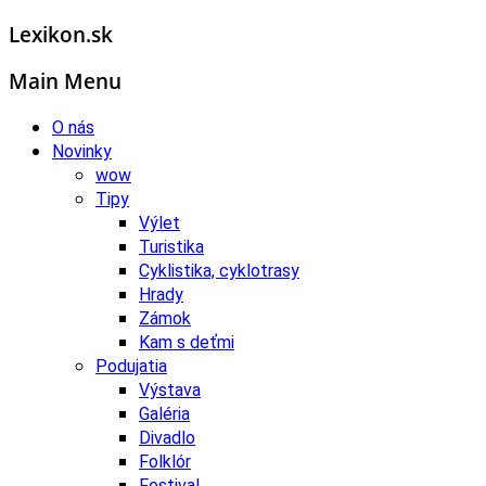
Lexikon.sk
Main Menu
O nás
Novinky
wow
Tipy
Výlet
Turistika
Cyklistika, cyklotrasy
Hrady
Zámok
Kam s deťmi
Podujatia
Výstava
Galéria
Divadlo
Folklór
Festival