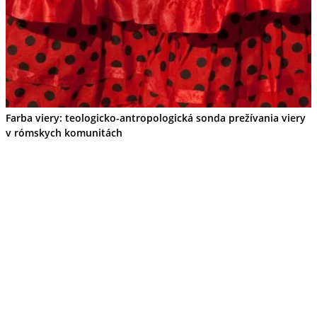
Farba viery: teologicko-antropologická sonda prežívania viery
v rómskych komunitách