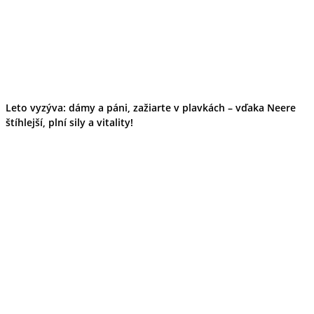
Leto vyzýva: dámy a páni, zažiarte v plavkách – vďaka Neere
štíhlejší, plní sily a vitality!