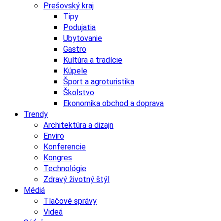
Prešovský kraj
Tipy
Podujatia
Ubytovanie
Gastro
Kultúra a tradície
Kúpele
Šport a agroturistika
Školstvo
Ekonomika obchod a doprava
Trendy
Architektúra a dizajn
Enviro
Konferencie
Kongres
Technológie
Zdravý životný štýl
Médiá
Tlačové správy
Videá