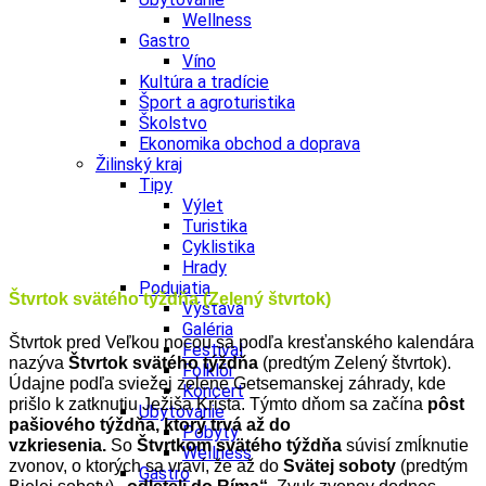
Wellness
Gastro
Víno
Kultúra a tradície
Šport a agroturistika
Školstvo
Ekonomika obchod a doprava
Žilinský kraj
Tipy
Výlet
Turistika
Cyklistika
Hrady
Podujatia
Štvrtok svätého týždňa (Zelený štvrtok)
Výstava
Galéria
Štvrtok pred Veľkou nocou sa podľa kresťanského kalendára
Festival
nazýva
Štvrtok svätého týždňa
(predtým Zelený štvrtok).
Folklór
Údajne podľa sviežej zelene Getsemanskej záhrady, kde
Koncert
prišlo k zatknutiu Ježiša Krista. Týmto dňom sa začína
pôst
Ubytovanie
pašiového týždňa, ktorý trvá až do
Pobyty
vzkriesenia.
So
Štvrtkom svätého týždňa
súvisí zmĺknutie
Wellness
zvonov, o ktorých sa vraví, že až do
Svätej soboty
(predtým
Gastro