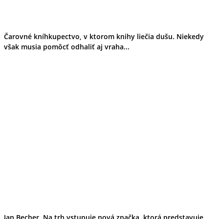
Čarovné kníhkupectvo, v ktorom knihy liečia dušu. Niekedy
však musia pomôcť odhaliť aj vraha...
Jan Becher. Na trh vstupuje nová značka, ktorá predstavuje