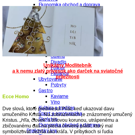
Ekonomika obchod a doprava
Košický kraj
Tipy
Výlet
Turistika
Cyklistika
Hrady
Podujatia
Výstava
Galéria
Divadlo
Unikátny Modlitebník
Folklór
a k nemu zlatý prívesok ako darček na sviatočné
Fašiangy
príležitosti
Ubytovanie
Pobyty
Gastro
Kaviarne
Ecce Homo
Víno
Kultúra a tradície
Dve slová, ktoré predniesol Pilát, keď ukazoval davu
Šport a agroturistika
umučeného Krista. Na zobrazeniach je znázornený umučený
Školstvo
Kristus.
„Hľa, človek“
s tŕňovou korunou, utrápenému a
Ekonomika obchod a doprava
zbičovanému dali na plecia červený plášť, ktorý mal
Prešovský kraj
symbolizovať Ježiša ako kráľa. V príbytkoch si ľudia