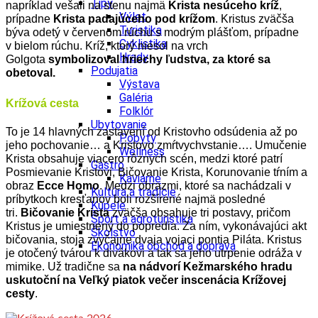
Tipy
napríklad vešali na stenu najmä
Krista nesúceho kríž
,
Výlet
prípadne
Krista padajúceho pod krížom
. Kristus zväčša
Turistika
býva odetý v červenom rúchu s modrým plášťom, prípadne
Cyklistika
v bielom rúchu. Kríž, ktorý niesol na vrch
Hrady
Golgota
symbolizoval hriechy ľudstva, za ktoré sa
Podujatia
obetoval.
Výstava
Galéria
Krížová cesta
Folklór
Ubytovanie
To je 14 hlavných zastavení od Kristovho odsúdenia až po
Pobyty
jeho pochovanie… a Kristovo zmŕtvychvstanie…. Umučenie
Wellness
Krista obsahuje viacero rôznych scén, medzi ktoré patrí
Gastro
Posmievanie Kristovi, Bičovanie Krista, Korunovanie tŕním a
Kaviarne
obraz
Ecce Homo
. Medzi obrazmi, ktoré sa nachádzali v
Kultúra a tradície
príbytkoch kresťanov boli rozšírené najmä posledné
Kúpele
tri.
Bičovanie Krista
zväčša obsahuje tri postavy, pričom
Šport a agroturistika
Kristus je umiestnený do popredia. Za ním, vykonávajúci akt
Školstvo
bičovania, stoja zvyčajne dvaja vojaci pontia Piláta. Kristus
Ekonomika obchod a doprava
je otočený tvárou k divákovi a tak sa jeho utrpenie odráža v
mimike. Už tradične sa
na nádvorí Kežmarského hradu
uskutoční na Veľký piatok večer inscenácia Krížovej
cesty
.