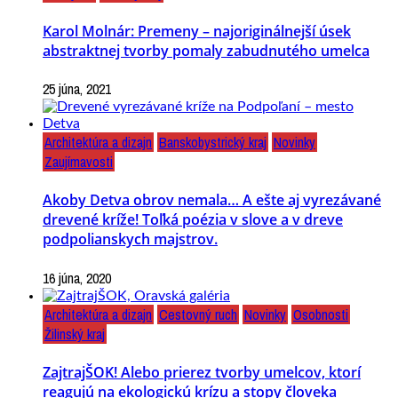
Karol Molnár: Premeny – najoriginálnejší úsek
abstraktnej tvorby pomaly zabudnutého umelca
25 júna, 2021
Architektúra a dizajn
Banskobystrický kraj
Novinky
Zaujímavosti
Akoby Detva obrov nemala… A ešte aj vyrezávané
drevené kríže! Toľká poézia v slove a v dreve
podpolianskych majstrov.
16 júna, 2020
Architektúra a dizajn
Cestovný ruch
Novinky
Osobnosti
Žilinský kraj
ZajtrajŠOK! Alebo prierez tvorby umelcov, ktorí
reagujú na ekologickú krízu a stopy človeka