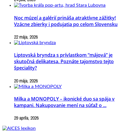
Noc múzeí a galérií prináša atraktívne zážitky!
Vzácne zbierky i podujatia po celom Slovensku
22 mája, 2026
Liptovská bryndza s prívlastkom “májová” je
skutočná delikatesa. Poznáte tajomstvo tejto
špeciality?
20 mája, 2026
Milka a MONOPOLY – ikonické duo sa spája v
kampani. Nakupovanie mení na súťaž o ...
29 apríla, 2026