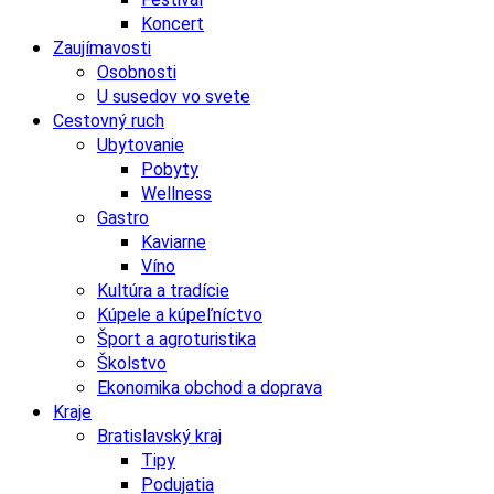
Koncert
Zaujímavosti
Osobnosti
U susedov vo svete
Cestovný ruch
Ubytovanie
Pobyty
Wellness
Gastro
Kaviarne
Víno
Kultúra a tradície
Kúpele a kúpeľníctvo
Šport a agroturistika
Školstvo
Ekonomika obchod a doprava
Kraje
Bratislavský kraj
Tipy
Podujatia