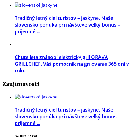
Tradičný letný cieľ turistov – jaskyne. Naše
slovensko ponúka pri návšteve veľký bonus –
príjemné ...
Chute leta znásobí elektrický gril ORAVA
GRILLCHEF. Váš pomocník na grilovanie 365 dní v
roku
Zaujímavosti
Tradičný letný cieľ turistov – jaskyne. Naše
slovensko ponúka pri návšteve veľký bonus –
príjemné ...
24 júla, 2026