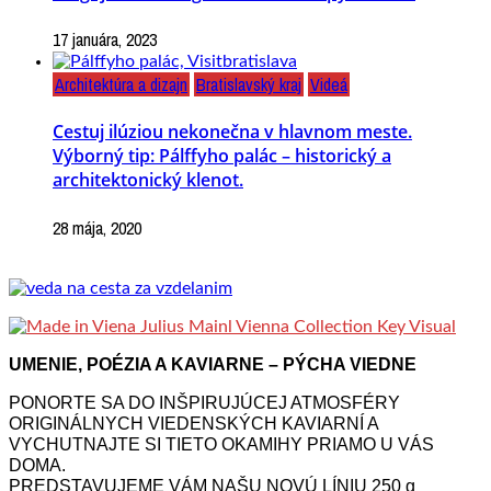
17 januára, 2023
Architektúra a dizajn
Bratislavský kraj
Videá
Cestuj ilúziou nekonečna v hlavnom meste.
Výborný tip: Pálffyho palác – historický a
architektonický klenot.
28 mája, 2020
UMENIE, POÉZIA A KAVIARNE – PÝCHA VIEDNE
PONORTE SA DO INŠPIRUJÚCEJ ATMOSFÉRY
ORIGINÁLNYCH VIEDENSKÝCH KAVIARNÍ A
VYCHUTNAJTE SI TIETO OKAMIHY PRIAMO U VÁS
DOMA.
PREDSTAVUJEME VÁM NAŠU NOVÚ LÍNIU 250 g