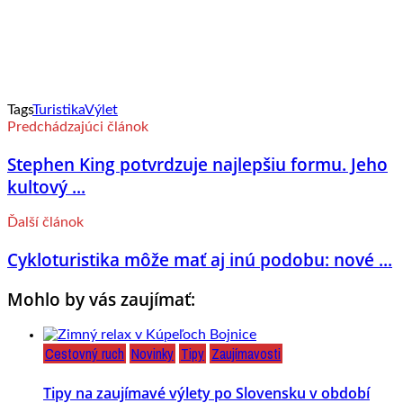
Tags
Turistika
Výlet
Predchádzajúci článok
Stephen King potvrdzuje najlepšiu formu. Jeho
kultový ...
Ďalší článok
Cykloturistika môže mať aj inú podobu: nové ...
Mohlo by vás zaujímať:
Cestovný ruch
Novinky
Tipy
Zaujímavosti
Tipy na zaujímavé výlety po Slovensku v období