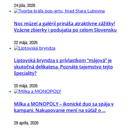
24 júla, 2026
Noc múzeí a galérií prináša atraktívne zážitky!
Vzácne zbierky i podujatia po celom Slovensku
22 mája, 2026
Liptovská bryndza s prívlastkom “májová” je
skutočná delikatesa. Poznáte tajomstvo tejto
špeciality?
20 mája, 2026
Milka a MONOPOLY – ikonické duo sa spája v
kampani. Nakupovanie mení na súťaž o ...
29 apríla, 2026