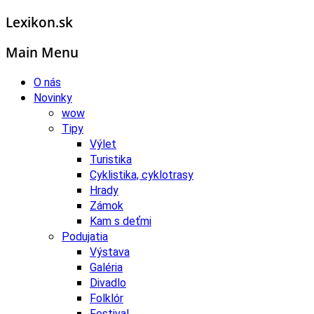
Lexikon.sk
Main Menu
O nás
Novinky
wow
Tipy
Výlet
Turistika
Cyklistika, cyklotrasy
Hrady
Zámok
Kam s deťmi
Podujatia
Výstava
Galéria
Divadlo
Folklór
Festival