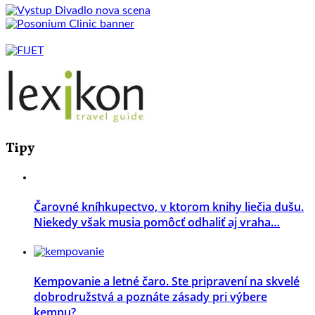
Tipy
Čarovné kníhkupectvo, v ktorom knihy liečia dušu.
Niekedy však musia pomôcť odhaliť aj vraha…
Kempovanie a letné čaro. Ste pripravení na skvelé
dobrodružstvá a poznáte zásady pri výbere
kempu?