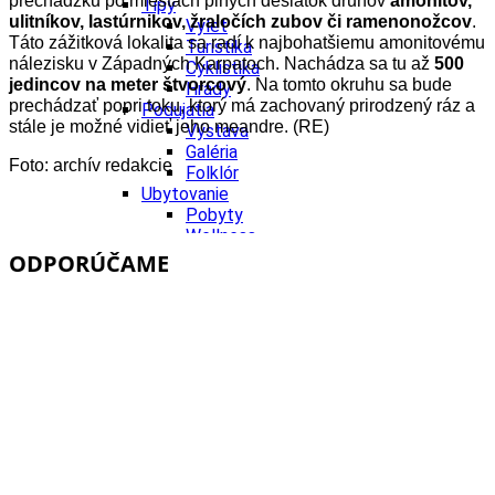
prechádzku po miestach plných desiatok druhov
amonitov,
Tipy
ulitníkov, lastúrnikov, žraločích zubov či ramenonožcov
.
Výlet
Táto zážitková lokalita sa radí k najbohatšiemu amonitovému
Turistika
nálezisku v Západných Karpatoch. Nachádza sa tu až
500
Cyklistika
jedincov na meter štvorcový
. Na tomto okruhu sa bude
Hrady
prechádzať popri toku, ktorý má zachovaný prirodzený ráz a
Podujatia
stále je možné vidieť jeho meandre. (RE)
Výstava
Galéria
Foto: archív redakcie
Folklór
Ubytovanie
Pobyty
Wellness
Gastro
ODPORÚČAME
Kaviarne
Kultúra a tradície
Kúpele
Šport a agroturistika
Školstvo
Ekonomika obchod a doprava