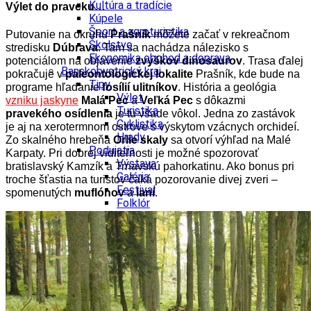
Kultúra a tradície
Výlet do praveku…
Kúpele
Šport a agroturistika
Putovanie na okruhu
Prašník
môžete začať v rekreačnom
Školstvo
stredisku
Dúbrava
. Tam sa nachádza nálezisko s
Ekonomika obchod a doprava
potenciálom na objavenie
zvyškov dinosaurov
. Trasa ďalej
Banskobystrický kraj
pokračuje v
paleontologickej lokalite
Prašník, kde bude na
Tipy
programe hľadanie
fosílií ulitníkov
. História a geológia
Výlet
vzniku jaskyne
Malá Pec
a
Veľká Pec
s dôkazmi
Turistika
pravekého osídlenia
je tu všade vôkol. Jedna zo zastávok
Cyklistika
je aj na xerotermnom ostrove s výskytom vzácnych orchideí.
Hrady
Zo skalného hrebeňa
Orlie skaly
sa otvorí výhľad na Malé
Podujatia
Karpaty. Pri dobrej viditeľnosti je možné spozorovať
Výstava
bratislavský Kamzík a Trnavskú pahorkatinu. Ako bonus pri
Galéria
troche šťastia na turistov čaká pozorovanie divej zveri –
Festival
spomenutých
muflónov
a
laní
.
Folklór
Ubytovanie
Wellness
Gastro
Kaviarne
Kultúra a tradície
Kúpele
Šport a agroturistika
Školstvo