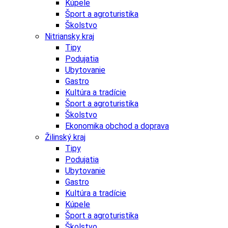
Kúpele
Šport a agroturistika
Školstvo
Nitriansky kraj
Tipy
Podujatia
Ubytovanie
Gastro
Kultúra a tradície
Šport a agroturistika
Školstvo
Ekonomika obchod a doprava
Žilinský kraj
Tipy
Podujatia
Ubytovanie
Gastro
Kultúra a tradície
Kúpele
Šport a agroturistika
Školstvo