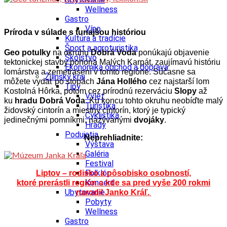
Wellness
Gastro
Víno
Príroda v súlade s tunajšou históriou
Kultúra a tradície
Šport a agroturistika
Geo potulky
na okruhu
Dobrá Voda
ponúkajú objavenie
Školstvo
tektonickej stavby pohoria Malých Karpát, zaujímavú históriu
Ekonomika obchod a doprava
lomárstva a zemetrasení v tomto regióne. Súčasne sa
Žilinský kraj
môžete vydať po stopách
Jána Hollého
cez najstarší lom
Tipy
Kostolná Hôrka, potom cez prírodnú rezerváciu
Slopy
až
Výlet
ku
hradu Dobrá Voda
. Ku koncu tohto okruhu neobíďte malý
Turistika
židovský cintorín a miestny cintorín, ktorý je typický
Cyklistika
jedinečnými pomníkmi, nazývanými
dvojáky
.
Hrady
Podujatia
Neprehliadnite:
Výstava
Galéria
Festival
Folklór
Liptov – rodisko a pôsobisko osobností,
Koncert
ktoré prerástli región a kde sa pred vyše 200 rokmi
Ubytovanie
narodil Janko Kráľ.
Pobyty
Wellness
Gastro