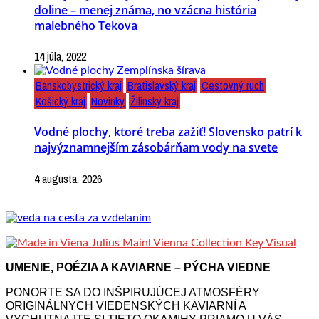
doline – menej známa, no vzácna história
malebného Tekova
14 júla, 2022
Banskobystrický kraj
Bratislavský kraj
Cestovný ruch
Košický kraj
Novinky
Žilinský kraj
Vodné plochy, ktoré treba zažiť! Slovensko patrí k
najvýznamnejším zásobárňam vody na svete
4 augusta, 2026
UMENIE, POÉZIA A KAVIARNE – PÝCHA VIEDNE
PONORTE SA DO INŠPIRUJÚCEJ ATMOSFÉRY
ORIGINÁLNYCH VIEDENSKÝCH KAVIARNÍ A