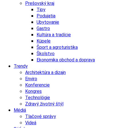
Prešovský kraj
Tipy
Podujatia
Ubytovanie
Gastro
Kultúra a tradície
Kúpele
Šport a agroturistika
Školstvo
Ekonomika obchod a doprava
Trendy
Architektúra a dizajn
Enviro
Konferencie
Kongres
Technológie
Zdravý životný štýl
Médiá
Tlačové správy
Videá