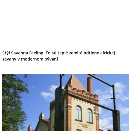
Štýl Savanna Feeling. To sú teplé zemité odtiene africkej
savany v modernom bývaní