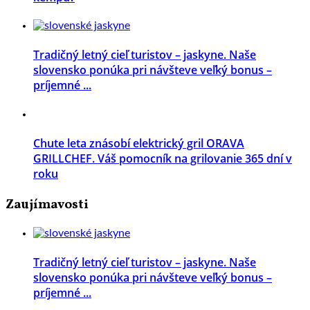
Tradičný letný cieľ turistov – jaskyne. Naše
slovensko ponúka pri návšteve veľký bonus –
príjemné ...
Chute leta znásobí elektrický gril ORAVA
GRILLCHEF. Váš pomocník na grilovanie 365 dní v
roku
Zaujímavosti
Tradičný letný cieľ turistov – jaskyne. Naše
slovensko ponúka pri návšteve veľký bonus –
príjemné ...