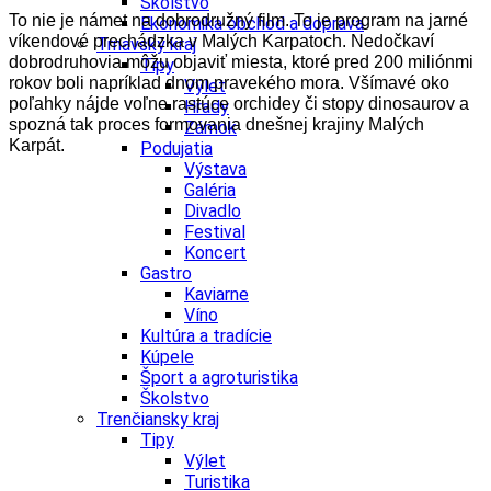
Školstvo
To nie je námet na dobrodružný film. To je program na jarné
Ekonomika obchod a doprava
víkendové prechádzka v Malých Karpatoch. Nedočkaví
Trnavský kraj
dobrodruhovia môžu objaviť miesta, ktoré pred 200 miliónmi
Tipy
rokov boli napríklad dnom pravekého mora. Všímavé oko
Výlet
poľahky nájde voľne rastúce orchidey či stopy dinosaurov a
Hrady
spozná tak proces formovania dnešnej krajiny Malých
Zámok
Karpát.
Podujatia
Výstava
Galéria
Divadlo
Festival
Koncert
Gastro
Kaviarne
Víno
Kultúra a tradície
Kúpele
Šport a agroturistika
Školstvo
Trenčiansky kraj
Tipy
Výlet
Turistika