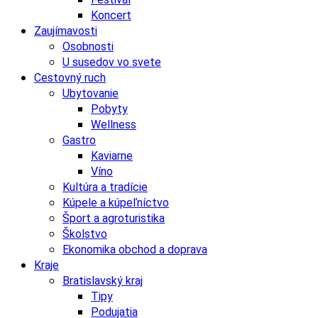
Koncert
Zaujímavosti
Osobnosti
U susedov vo svete
Cestovný ruch
Ubytovanie
Pobyty
Wellness
Gastro
Kaviarne
Víno
Kultúra a tradície
Kúpele a kúpeľníctvo
Šport a agroturistika
Školstvo
Ekonomika obchod a doprava
Kraje
Bratislavský kraj
Tipy
Podujatia