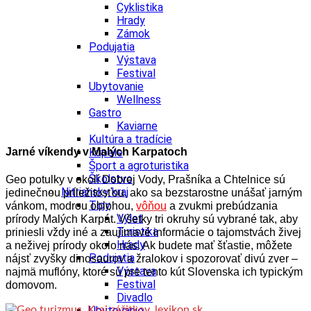
Cyklistika
Hrady
Zámok
Podujatia
Výstava
Festival
Ubytovanie
Wellness
Gastro
Kaviarne
Kultúra a tradície
Jarné víkendy v Malých Karpatoch
Kúpele
Šport a agroturistika
Školstvo
Geo potulky v okolí Dobrej Vody, Prašníka a Chtelnice sú
Nitriansky kraj
jedinečnou príležitosťou, ako sa bezstarostne unášať jarným
Tipy
vánkom, modrou oblohou,
vôňou
a zvukmi prebúdzania
Výlet
prírody Malých Karpát. Všetky tri okruhy sú vybrané tak, aby
Turistika
priniesli vždy iné a zaujímavé informácie o tajomstvách živej
Hrady
a neživej prírody okolo nás. Ak budete mať šťastie, môžete
Podujatia
nájsť zvyšky dinosaurov a žralokov i spozorovať divú zver –
Výstava
najmä muflóny, ktoré sú pre tento kút Slovenska ich typickým
Festival
domovom.
Divadlo
Ubytovanie