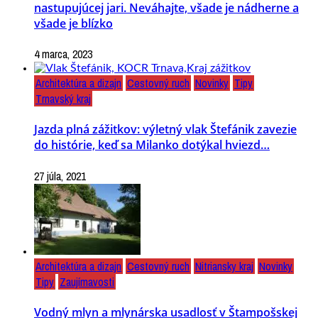
nastupujúcej jari. Neváhajte, všade je nádherne a
všade je blízko
4 marca, 2023
Architektúra a dizajn
Cestovný ruch
Novinky
Tipy
Trnavský kraj
Jazda plná zážitkov: výletný vlak Štefánik zavezie
do histórie, keď sa Milanko dotýkal hviezd…
27 júla, 2021
Architektúra a dizajn
Cestovný ruch
Nitriansky kraj
Novinky
Tipy
Zaujímavosti
Vodný mlyn a mlynárska usadlosť v Štampošskej