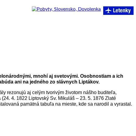
sa celonárodnými, mnohí aj svetovými. Osobnostiam a ich
zabúda ani na jedného zo slávnych Liptákov.
eály rezonujú aj celým tvorivým životom nášho buditeľa,
a
(24. 4. 1822 Liptovský Sv. Mikuláš – 23. 5. 1876 Zlaté
 inštalovaná pamätná tabuľa na mieste, kde sa narodil a vyrastal.