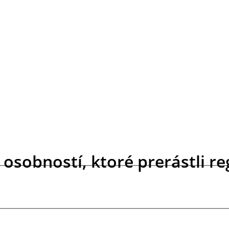
 osobností, ktoré prerástli r