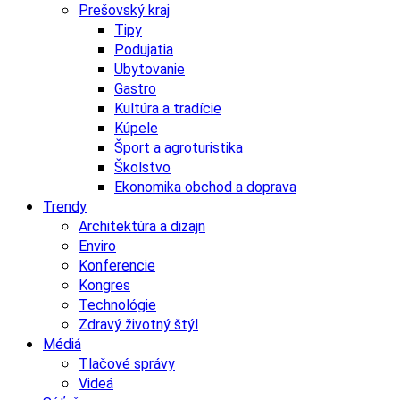
Prešovský kraj
Tipy
Podujatia
Ubytovanie
Gastro
Kultúra a tradície
Kúpele
Šport a agroturistika
Školstvo
Ekonomika obchod a doprava
Trendy
Architektúra a dizajn
Enviro
Konferencie
Kongres
Technológie
Zdravý životný štýl
Médiá
Tlačové správy
Videá