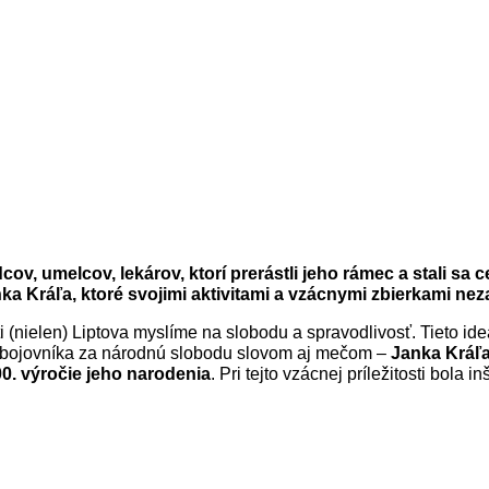
edcov, umelcov, lekárov, ktorí prerástli jeho rámec a stali 
ka Kráľa, ktoré svojimi aktivitami a vzácnymi zbierkami ne
sti (nielen) Liptova myslíme na slobodu a spravodlivosť. Tieto id
ne bojovníka za národnú slobodu slovom aj mečom –
Janka Kráľ
0. výročie jeho narodenia
. Pri tejto vzácnej príležitosti bola