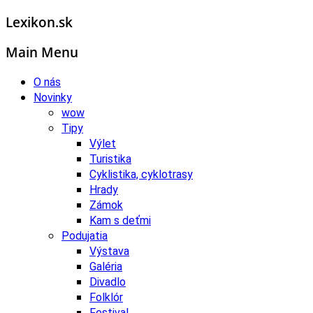
Lexikon.sk
Main Menu
O nás
Novinky
wow
Tipy
Výlet
Turistika
Cyklistika, cyklotrasy
Hrady
Zámok
Kam s deťmi
Podujatia
Výstava
Galéria
Divadlo
Folklór
Festival