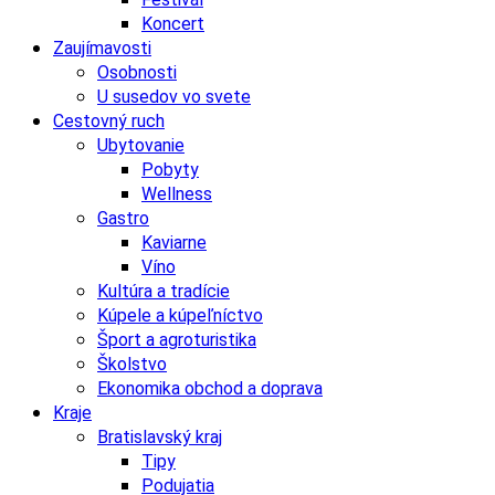
Koncert
Zaujímavosti
Osobnosti
U susedov vo svete
Cestovný ruch
Ubytovanie
Pobyty
Wellness
Gastro
Kaviarne
Víno
Kultúra a tradície
Kúpele a kúpeľníctvo
Šport a agroturistika
Školstvo
Ekonomika obchod a doprava
Kraje
Bratislavský kraj
Tipy
Podujatia