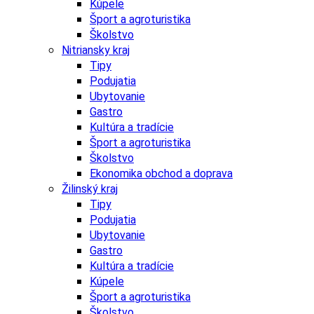
Kúpele
Šport a agroturistika
Školstvo
Nitriansky kraj
Tipy
Podujatia
Ubytovanie
Gastro
Kultúra a tradície
Šport a agroturistika
Školstvo
Ekonomika obchod a doprava
Žilinský kraj
Tipy
Podujatia
Ubytovanie
Gastro
Kultúra a tradície
Kúpele
Šport a agroturistika
Školstvo