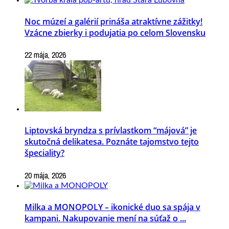
Noc múzeí a galérií prináša atraktívne zážitky!
Vzácne zbierky i podujatia po celom Slovensku
22 mája, 2026
Liptovská bryndza s prívlastkom “májová” je
skutočná delikatesa. Poznáte tajomstvo tejto
špeciality?
20 mája, 2026
Milka a MONOPOLY – ikonické duo sa spája v
kampani. Nakupovanie mení na súťaž o ...