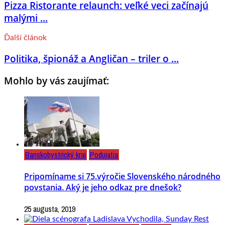
Pizza Ristorante relaunch: veľké veci začínajú
malými ...
Ďalší článok
Politika, špionáž a Angličan – triler o ...
Mohlo by vás zaujímať:
Banskobystrický kraj
Podujatia
Pripomíname si 75.výročie Slovenského národného
povstania. Aký je jeho odkaz pre dnešok?
25 augusta, 2019