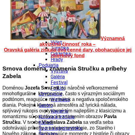
Kultúra a tradície
Kúpele
Šport a agroturistika
Školstvo
Ekonomika obchod a doprava
Banskobystrický kraj
Tipy
Významná
Výlet
akvizičná činnosť roka –
Turistika
Oravská galéria získala dva cenné dary, obohacujúce jej
Cyklistika
zbierkový fond
Hrady
Podujatia
Srnova doména, znamenia Stručku a príbehy
Výstava
Zabela
Galéria
Festival
Doménou
Jozefa Srnu ml.
sú náročné veľkorozmerné
Folklór
mnohofigurálne kompozície, často
s výrazným sociálnym
Ubytovanie
podtónom, reagujúce na zmätok a negatíva spoločenského
Wellness
diania. Pokojná komorná atmosféra až lyrická nálada,
Gastro
splývavý rukopis ovplyvnený tým najlepším
z klasicizmu a
Kaviarne
romantizmu sú poznávacím znamením obrazov
Pavla
Kultúra a tradície
Stručku
. V tvorbe
Vladislava Zabela
sa vedľa seba
Kúpele
odohrávajú príbehy z antickej mytológie, zo Starého
i
Šport a agroturistika
Nového zákona, prekvapujúce momenty z histórie či obrazy
Školstvo