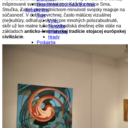
inšpirované svetovou literatúrou.
Každý z trojice Srna,
Ekonomika obchod a doprava
Stručka, Zabel prostredníctvom minulosti svojsky reaguje na
Košický kraj
súčasnosť. V dobe povrchnej, často mätúcej vizuálnej
Tipy
(ne)kultúry, odhaľujú skryté, pre mnohých polozabudnuté,
Výlet
skôr už len matne tušené východiská dnešnej ešte stále na
Turistika
základoch
anticko-kresťanskej tradície stojacej európskej
Cyklistika
civilizácie
.
Hrady
Podujatia
Výstava
Galéria
Divadlo
Folklór
Fašiangy
Ubytovanie
Pobyty
Gastro
Kaviarne
Víno
Kultúra a tradície
Šport a agroturistika
Školstvo
Ekonomika obchod a doprava
Prešovský kraj