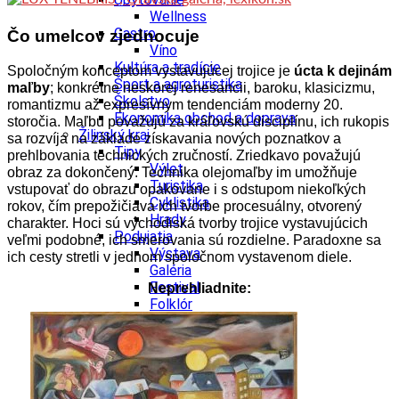
Wellness
Gastro
Čo umelcov zjednocuje
Víno
Kultúra a tradície
Spoločným konceptom vystavujúcej trojice je
úcta k dejinám
Šport a agroturistika
maľby
; konkrétne neskorej renesancii, baroku, klasicizmu,
Školstvo
romantizmu až expresívnym tendenciám moderny 20.
Ekonomika obchod a doprava
storočia. Maľbu považujú za kráľovskú disciplínu, ich rukopis
Žilinský kraj
sa rozvíja na základe získavania nových poznatkov a
Tipy
prehlbovania technických zručností. Zriedkavo považujú
Výlet
obraz za dokončený. Technika olejomaľby im umožňuje
Turistika
vstupovať do obrazu opakovane i s odstupom niekoľkých
Cyklistika
rokov, čím prepožičiava ich tvorbe procesuálny, otvorený
Hrady
charakter. Hoci sú východiská tvorby trojice vystavujúcich
Podujatia
veľmi podobné, ich smerovania sú rozdielne. Paradoxne sa
Výstava
ich cesty stretli v jednom spoločnom vystavenom diele.
Galéria
Festival
Neprehliadnite:
Folklór
Koncert
Ubytovanie
Pobyty
Wellness
Gastro