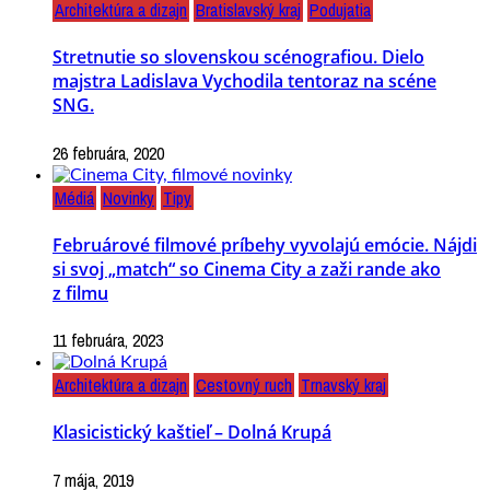
Architektúra a dizajn
Bratislavský kraj
Podujatia
Stretnutie so slovenskou scénografiou. Dielo
majstra Ladislava Vychodila tentoraz na scéne
SNG.
26 februára, 2020
Médiá
Novinky
Tipy
Februárové filmové príbehy vyvolajú emócie. Nájdi
si svoj „match“ so Cinema City a zaži rande ako
z filmu
11 februára, 2023
Architektúra a dizajn
Cestovný ruch
Trnavský kraj
Klasicistický kaštieľ – Dolná Krupá
7 mája, 2019