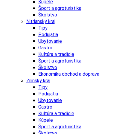
Kúpele
Šport a agroturistika
Školstvo
Nitriansky kraj
Tipy
Podujatia
Ubytovanie
Gastro
Kultúra a tradície
Šport a agroturistika
Školstvo
Ekonomika obchod a doprava
Žilinský kraj
Tipy
Podujatia
Ubytovanie
Gastro
Kultúra a tradície
Kúpele
Šport a agroturistika
Školstvo