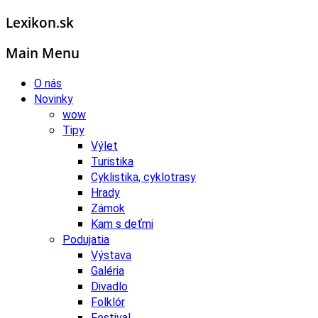
Lexikon.sk
Main Menu
O nás
Novinky
wow
Tipy
Výlet
Turistika
Cyklistika, cyklotrasy
Hrady
Zámok
Kam s deťmi
Podujatia
Výstava
Galéria
Divadlo
Folklór
Festival