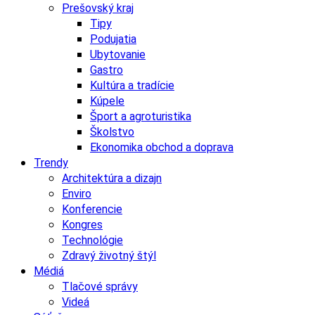
Prešovský kraj
Tipy
Podujatia
Ubytovanie
Gastro
Kultúra a tradície
Kúpele
Šport a agroturistika
Školstvo
Ekonomika obchod a doprava
Trendy
Architektúra a dizajn
Enviro
Konferencie
Kongres
Technológie
Zdravý životný štýl
Médiá
Tlačové správy
Videá