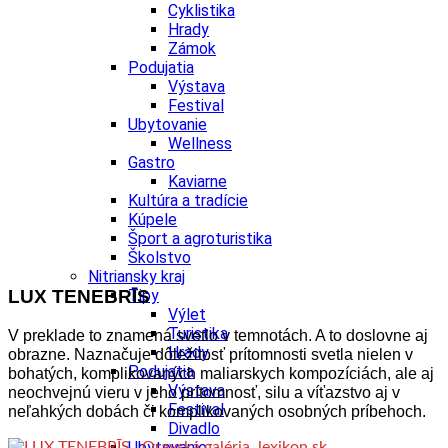
Cyklistika
Hrady
Zámok
Podujatia
Výstava
Festival
Ubytovanie
Wellness
Gastro
Kaviarne
Kultúra a tradície
Kúpele
Šport a agroturistika
Školstvo
Nitriansky kraj
LUX TENEBRĪS
Tipy
Výlet
Turistika
V preklade to znamená svetlo v temnotách. A to doslovne aj
Hrady
obrazne. Naznačuje dôležitosť prítomnosti svetla nielen v
Podujatia
bohatých, komplikovaných maliarskych kompozíciách, ale aj
Výstava
neochvejnú vieru v jeho prítomnosť, silu a víťazstvo aj v
Festival
neľahkých dobách či komplikovaných osobných príbehoch.
Divadlo
Ubytovanie