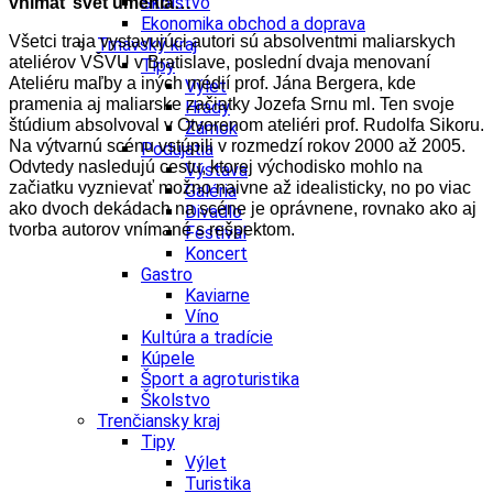
Školstvo
vnímať svet umenia…
Ekonomika obchod a doprava
Všetci traja vystavujúci autori sú absolventmi maliarskych
Trnavský kraj
ateliérov VŠVU v Bratislave, poslední dvaja menovaní
Tipy
Ateliéru maľby a iných médií prof. Jána Bergera, kde
Výlet
pramenia aj maliarske začiatky Jozefa Srnu ml. Ten svoje
Hrady
štúdium absolvoval v Otvorenom ateliéri prof. Rudolfa Sikoru.
Zámok
Na výtvarnú scénu vstúpili v rozmedzí rokov 2000 až 2005.
Podujatia
Odvtedy nasledujú cestu, ktorej východisko mohlo na
Výstava
začiatku vyznievať možno naivne až idealisticky, no po viac
Galéria
ako dvoch dekádach na scéne je oprávnene, rovnako ako aj
Divadlo
tvorba autorov vnímané s rešpektom.
Festival
Koncert
Gastro
Kaviarne
Víno
Kultúra a tradície
Kúpele
Šport a agroturistika
Školstvo
Trenčiansky kraj
Tipy
Výlet
Turistika