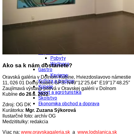
Tipy
Výlet
Turistika
Cyklistika
Hrady
Podujatia
Výstava
Galéria
Folklór
Ubytovanie
Pobyty
Wellness
Ako sa k nám dostanete?
Gastro
Kaviarne
Oravská galéria v Dolnom Kubíne,
Hviezdoslavovo námestie
Kultúra a tradície
11, 026 01 Dolný Kubín,
GPS: N49°12’25.64″ E19°17’48.25″
Kúpele
Zaujímavá výstava potrvá v Oravskej galérii v Dolnom
Šport a agroturistika
Kubíne
do 26.6. 2022
.
Školstvo
Ekonomika obchod a doprava
Zdroj: OG DK
Kurátorka:
Mgr. Zuzana Sýkorová
Ilustarčné foto: archív OG
Medzititulky: redakcia
Viac na:
www.oravskagaleria.sk
a
www.lodslanica.sk