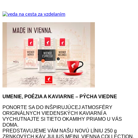
UMENIE, POÉZIA A KAVIARNE – PÝCHA VIEDNE
PONORTE SA DO INŠPIRUJÚCEJ ATMOSFÉRY
ORIGINÁLNYCH VIEDENSKÝCH KAVIARNÍ A
VYCHUTNAJTE SI TIETO OKAMIHY PRIAMO U VÁS
DOMA.
PREDSTAVUJEME VÁM NAŠU NOVÚ LÍNIU 250 g
ZRNKOVÝCH KÁV JULIUS MEINL VIENNA COLLECTION.