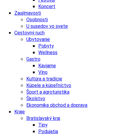
Koncert
Zaujímavosti
Osobnosti
U susedov vo svete
Cestovný ruch
Ubytovanie
Pobyty
Wellness
Gastro
Kaviarne
Víno
Kultúra a tradície
Kúpele a kúpeľníctvo
Šport a agroturistika
Školstvo
Ekonomika obchod a doprava
Kraje
Bratislavský kraj
Tipy
Podujatia