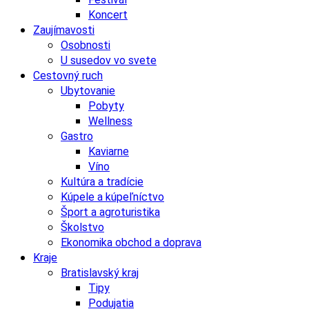
Koncert
Zaujímavosti
Osobnosti
U susedov vo svete
Cestovný ruch
Ubytovanie
Pobyty
Wellness
Gastro
Kaviarne
Víno
Kultúra a tradície
Kúpele a kúpeľníctvo
Šport a agroturistika
Školstvo
Ekonomika obchod a doprava
Kraje
Bratislavský kraj
Tipy
Podujatia