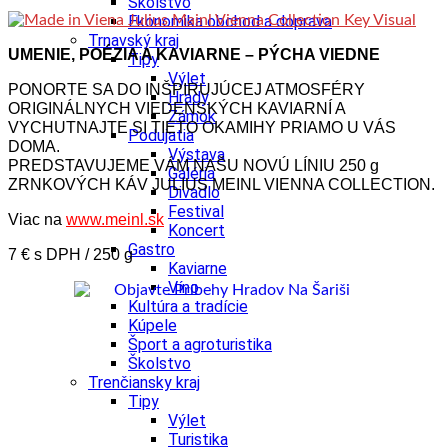
Školstvo
Ekonomika obchod a doprava
Trnavský kraj
UMENIE, POÉZIA A KAVIARNE – PÝCHA VIEDNE
Tipy
Výlet
PONORTE SA DO INŠPIRUJÚCEJ ATMOSFÉRY
Hrady
ORIGINÁLNYCH VIEDENSKÝCH KAVIARNÍ A
Zámok
VYCHUTNAJTE SI TIETO OKAMIHY PRIAMO U VÁS
Podujatia
DOMA.
Výstava
PREDSTAVUJEME VÁM NAŠU NOVÚ LÍNIU 250 g
Galéria
ZRNKOVÝCH KÁV JULIUS MEINL VIENNA COLLECTION.
Divadlo
Festival
Viac na
www.meinl.sk
Koncert
Gastro
7 € s DPH / 250 g
Kaviarne
Víno
Kultúra a tradície
Kúpele
Šport a agroturistika
Školstvo
Trenčiansky kraj
Tipy
Výlet
Turistika