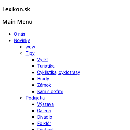
Lexikon.sk
Main Menu
O nás
Novinky
wow
Tipy
Výlet
Turistika
Cyklistika, cyklotrasy
Hrady
Zámok
Kam s deťmi
Podujatia
Výstava
Galéria
Divadlo
Folklór
Festival