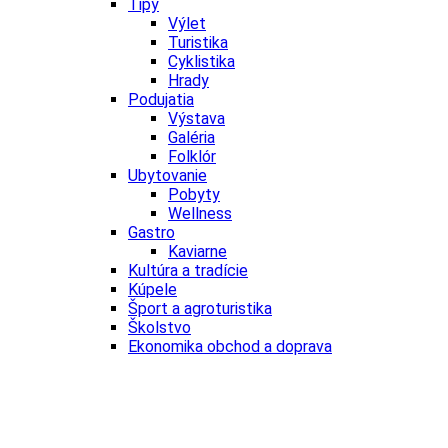
Tipy
Výlet
Turistika
Cyklistika
Hrady
Podujatia
Výstava
Galéria
Folklór
Ubytovanie
Pobyty
Wellness
Gastro
Kaviarne
Kultúra a tradície
Kúpele
Šport a agroturistika
Školstvo
Ekonomika obchod a doprava