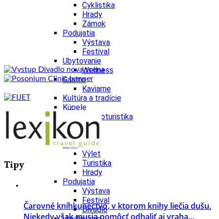
Cyklistika
Hrady
Zámok
Podujatia
Výstava
Festival
Ubytovanie
Wellness
Gastro
Kaviarne
Kultúra a tradície
Kúpele
Šport a agroturistika
Školstvo
Nitriansky kraj
Tipy
Výlet
Turistika
Tipy
Hrady
Podujatia
Výstava
Festival
Čarovné kníhkupectvo, v ktorom knihy liečia dušu.
Divadlo
Niekedy však musia pomôcť odhaliť aj vraha…
Ubytovanie