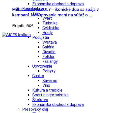
Ekonomika obchod a doprava
Košický kraj
Milka a MONOPOLY – ikonické duo sa spája v
Tipy
kampani. Nakupovanie mení na súťaž o ...
Výlet
Turistika
29 apríla, 2026
Cyklistika
Hrady
Podujatia
Výstava
Galéria
Divadlo
Folklór
Fašiangy
Ubytovanie
Pobyty
Gastro
Kaviarne
Víno
Kultúra a tradície
Šport a agroturistika
Školstvo
Ekonomika obchod a doprava
Prešovský kraj