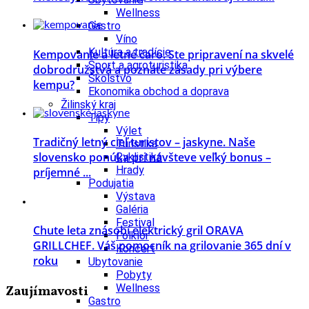
Wellness
Gastro
Víno
Kultúra a tradície
Kempovanie a letné čaro. Ste pripravení na skvelé
Šport a agroturistika
dobrodružstvá a poznáte zásady pri výbere
Školstvo
kempu?
Ekonomika obchod a doprava
Žilinský kraj
Tipy
Výlet
Tradičný letný cieľ turistov – jaskyne. Naše
Turistika
slovensko ponúka pri návšteve veľký bonus –
Cyklistika
Hrady
príjemné ...
Podujatia
Výstava
Galéria
Festival
Chute leta znásobí elektrický gril ORAVA
Folklór
GRILLCHEF. Váš pomocník na grilovanie 365 dní v
Koncert
roku
Ubytovanie
Pobyty
Wellness
Zaujímavosti
Gastro