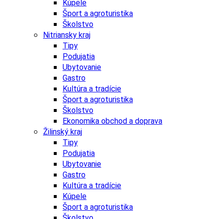
Kúpele
Šport a agroturistika
Školstvo
Nitriansky kraj
Tipy
Podujatia
Ubytovanie
Gastro
Kultúra a tradície
Šport a agroturistika
Školstvo
Ekonomika obchod a doprava
Žilinský kraj
Tipy
Podujatia
Ubytovanie
Gastro
Kultúra a tradície
Kúpele
Šport a agroturistika
Školstvo