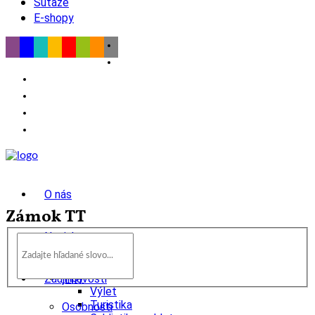
Súťaže
E-shopy
O nás
Zámok TT
Novinky
wow
Tipy
Zaujímavosti
Výlet
Turistika
Osobnosti