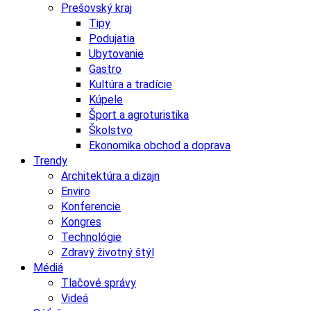
Prešovský kraj
Tipy
Podujatia
Ubytovanie
Gastro
Kultúra a tradície
Kúpele
Šport a agroturistika
Školstvo
Ekonomika obchod a doprava
Trendy
Architektúra a dizajn
Enviro
Konferencie
Kongres
Technológie
Zdravý životný štýl
Médiá
Tlačové správy
Videá