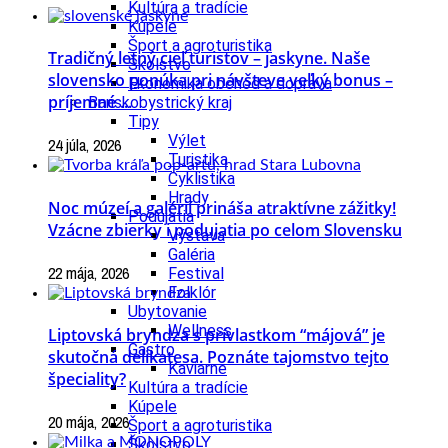
Kultúra a tradície
Kúpele
Šport a agroturistika
Tradičný letný cieľ turistov – jaskyne. Naše
Školstvo
slovensko ponúka pri návšteve veľký bonus –
Ekonomika obchod a doprava
príjemné ...
Banskobystrický kraj
Tipy
Výlet
24 júla, 2026
Turistika
Cyklistika
Hrady
Noc múzeí a galérií prináša atraktívne zážitky!
Podujatia
Vzácne zbierky i podujatia po celom Slovensku
Výstava
Galéria
22 mája, 2026
Festival
Folklór
Ubytovanie
Wellness
Liptovská bryndza s prívlastkom “májová” je
Gastro
skutočná delikatesa. Poznáte tajomstvo tejto
Kaviarne
špeciality?
Kultúra a tradície
Kúpele
20 mája, 2026
Šport a agroturistika
Školstvo