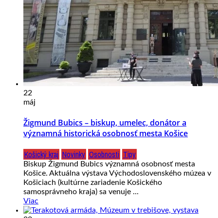
22
máj
Žigmund Bubics – biskup, umelec, donátor a
významná historická osobnosť mesta Košice
Košický kraj
Novinky
Osobnosti
Tipy
Biskup Žigmund Bubics významná osobnosť mesta
Košice. Aktuálna výstava Východoslovenského múzea v
Košiciach (kultúrne zariadenie Košického
samosprávneho kraja) sa venuje ...
Viac