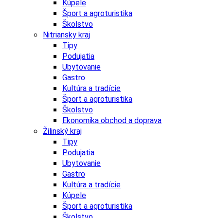
Kúpele
Šport a agroturistika
Školstvo
Nitriansky kraj
Tipy
Podujatia
Ubytovanie
Gastro
Kultúra a tradície
Šport a agroturistika
Školstvo
Ekonomika obchod a doprava
Žilinský kraj
Tipy
Podujatia
Ubytovanie
Gastro
Kultúra a tradície
Kúpele
Šport a agroturistika
Školstvo