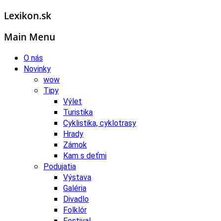
Lexikon.sk
Main Menu
O nás
Novinky
wow
Tipy
Výlet
Turistika
Cyklistika, cyklotrasy
Hrady
Zámok
Kam s deťmi
Podujatia
Výstava
Galéria
Divadlo
Folklór
Festival