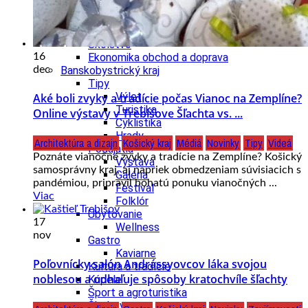
Kultúra a tradície
Kúpele
Šport a agroturistika
Školstvo
16
Ekonomika obchod a doprava
dec
Banskobystrický kraj
Tipy
Výlet
Aké boli zvyky a tradície počas Vianoc na Zemplíne?
Turistika
Online výstavy v Trebišove Šľachta vs. ...
Cyklistika
Hrady
Architektúra a dizajn
Košický kraj
Médiá
Novinky
Tipy
Videá
Podujatia
Poznáte vianočné zvyky a tradície na Zemplíne? Košický
Výstava
samosprávny kraj, aj napriek obmedzeniam súvisiacich s
Galéria
pandémiou, pripravil bohatú ponuku vianočných ...
Festival
Viac
Folklór
Ubytovanie
17
Wellness
nov
Gastro
Kaviarne
Poľovnícky salón Andrássyovcov láka svojou
Kultúra a tradície
noblesou a odhaľuje spôsoby kratochvíle šľachty
Kúpele
Šport a agroturistika
Školstvo