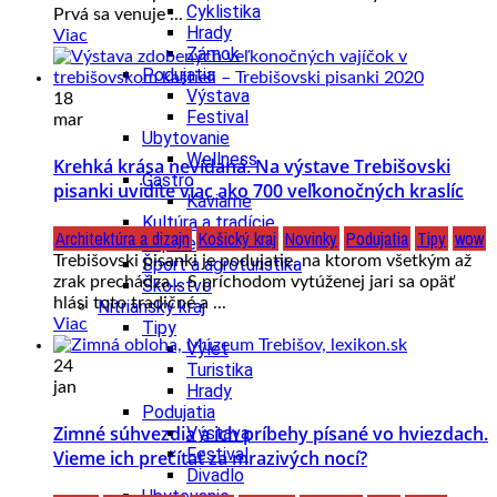
Cyklistika
Prvá sa venuje ...
Hrady
Viac
Zámok
Podujatia
Výstava
18
Festival
mar
Ubytovanie
Wellness
Krehká krása nevídaná. Na výstave Trebišovski
Gastro
pisanki uvidíte viac ako 700 veľkonočných kraslíc
Kaviarne
Kultúra a tradície
Architektúra a dizajn
Košický kraj
Novinky
Podujatia
Tipy
wow
Kúpele
Trebišovski pisanki je podujatie, na ktorom všetkým až
Šport a agroturistika
zrak prechádza... S príchodom vytúženej jari sa opäť
Školstvo
hlási toto tradičné a ...
Nitriansky kraj
Viac
Tipy
Výlet
24
Turistika
jan
Hrady
Podujatia
Zimné súhvezdia a ich príbehy písané vo hviezdach.
Výstava
Festival
Vieme ich prečítať za mrazivých nocí?
Divadlo
Ubytovanie