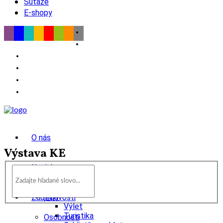
Súťaže
E-shopy
O nás
Výstava KE
Novinky
wow
Tipy
Zaujímavosti
Výlet
Turistika
Osobnosti