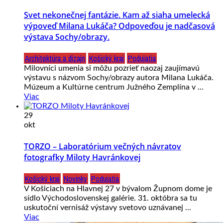
Svet nekonečnej fantázie. Kam až siaha umelecká
výpoveď Milana Lukáča? Odpoveďou je nadčasová
výstava Sochy/obrazy.
Architektúra a dizajn
Košický kraj
Podujatia
Milovníci umenia si môžu pozrieť naozaj zaujímavú
výstavu s názvom Sochy/obrazy autora Milana Lukáča.
Múzeum a Kultúrne centrum Južného Zemplína v ...
Viac
29
okt
TORZO – Laboratórium večných návratov
fotografky Miloty Havránkovej
Košický kraj
Novinky
Podujatia
V Košiciach na Hlavnej 27 v bývalom Župnom dome je
sídlo Východoslovenskej galérie. 31. októbra sa tu
uskutoční vernisáž výstavy svetovo uznávanej ...
Viac