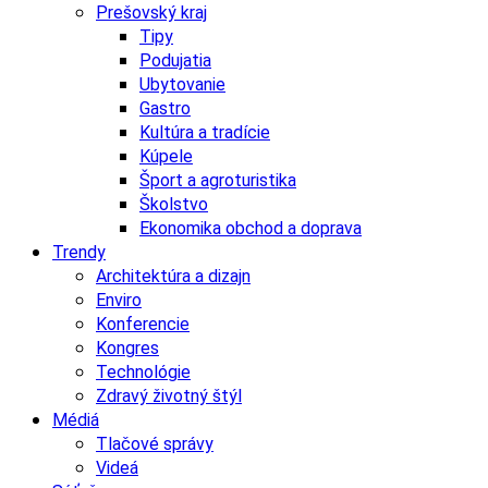
Prešovský kraj
Tipy
Podujatia
Ubytovanie
Gastro
Kultúra a tradície
Kúpele
Šport a agroturistika
Školstvo
Ekonomika obchod a doprava
Trendy
Architektúra a dizajn
Enviro
Konferencie
Kongres
Technológie
Zdravý životný štýl
Médiá
Tlačové správy
Videá