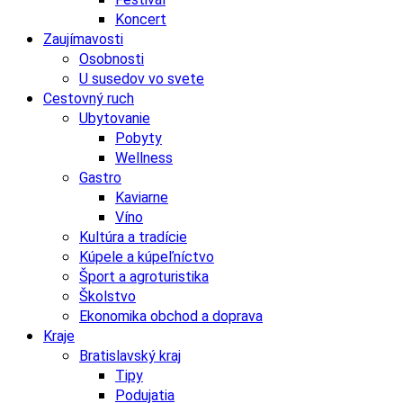
Koncert
Zaujímavosti
Osobnosti
U susedov vo svete
Cestovný ruch
Ubytovanie
Pobyty
Wellness
Gastro
Kaviarne
Víno
Kultúra a tradície
Kúpele a kúpeľníctvo
Šport a agroturistika
Školstvo
Ekonomika obchod a doprava
Kraje
Bratislavský kraj
Tipy
Podujatia