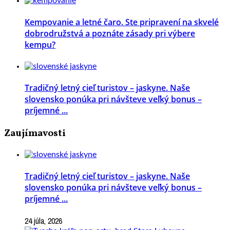
Kempovanie a letné čaro. Ste pripravení na skvelé
dobrodružstvá a poznáte zásady pri výbere
kempu?
Tradičný letný cieľ turistov – jaskyne. Naše
slovensko ponúka pri návšteve veľký bonus –
príjemné ...
Zaujímavosti
Tradičný letný cieľ turistov – jaskyne. Naše
slovensko ponúka pri návšteve veľký bonus –
príjemné ...
24 júla, 2026