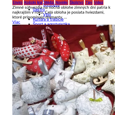
Enviro
Košický kraj
Médiá
Novinky
Školstvo
Tipy
Videá
Wellness
Zimné súhvezdia na nočná oblohe zimných dní patria k
Gastro
najkrajším v roku. Celá obloha je posiata hviezdami,
Víno
ktoré pripomínajú diamanty. ...
Kultúra a tradície
Viac
Šport a agroturistika
Školstvo
Ekonomika obchod a doprava
Žilinský kraj
Tipy
Výlet
Turistika
Cyklistika
Hrady
Podujatia
Výstava
Galéria
Festival
Folklór
Koncert
Ubytovanie
Pobyty
Wellness
Gastro