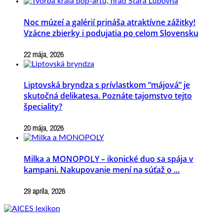
Noc múzeí a galérií prináša atraktívne zážitky!
Vzácne zbierky i podujatia po celom Slovensku
22 mája, 2026
Liptovská bryndza s prívlastkom “májová” je
skutočná delikatesa. Poznáte tajomstvo tejto
špeciality?
20 mája, 2026
Milka a MONOPOLY – ikonické duo sa spája v
kampani. Nakupovanie mení na súťaž o ...
29 apríla, 2026