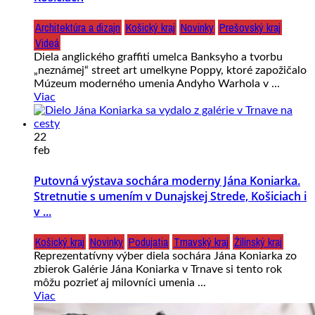
Architektúra a dizajn
Košický kraj
Novinky
Prešovský kraj
Videá
Diela anglického graffiti umelca Banksyho a tvorbu
„neznámej“ street art umelkyne Poppy, ktoré zapožičalo
Múzeum moderného umenia Andyho Warhola v ...
Viac
22
feb
Putovná výstava sochára moderny Jána Koniarka.
Stretnutie s umením v Dunajskej Strede, Košiciach i
v ...
Košický kraj
Novinky
Podujatia
Trnavský kraj
Žilinský kraj
Reprezentatívny výber diela sochára Jána Koniarka zo
zbierok Galérie Jána Koniarka v Trnave si tento rok
môžu pozrieť aj milovníci umenia ...
Viac