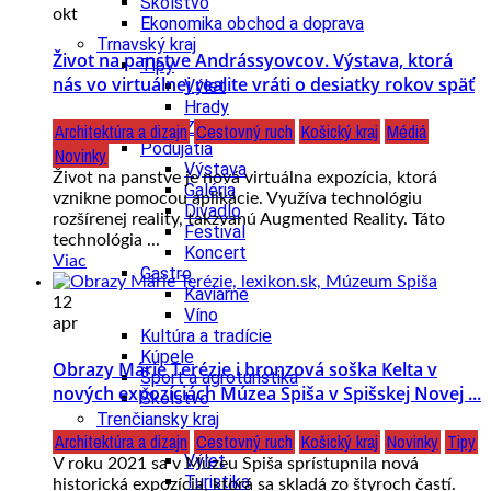
Školstvo
okt
Ekonomika obchod a doprava
Trnavský kraj
Život na panstve Andrássyovcov. Výstava, ktorá
Tipy
nás vo virtuálnej realite vráti o desiatky rokov späť
Výlet
Hrady
Zámok
Architektúra a dizajn
Cestovný ruch
Košický kraj
Médiá
Podujatia
Novinky
Výstava
Život na panstve je nová virtuálna expozícia, ktorá
Galéria
vznikne pomocou aplikácie. Využíva technológiu
Divadlo
rozšírenej reality, takzvanú Augmented Reality. Táto
Festival
technológia ...
Koncert
Viac
Gastro
Kaviarne
12
Víno
apr
Kultúra a tradície
Kúpele
Obrazy Márie Terézie i bronzová soška Kelta v
Šport a agroturistika
nových expozíciách Múzea Spiša v Spišskej Novej ...
Školstvo
Trenčiansky kraj
Architektúra a dizajn
Cestovný ruch
Košický kraj
Novinky
Tipy
Tipy
Výlet
V roku 2021 sa v Múzeu Spiša sprístupnila nová
Turistika
historická expozícia, ktorá sa skladá zo štyroch častí.