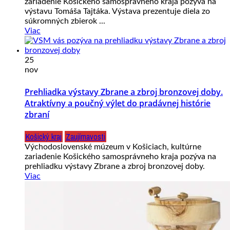
zariadenie Košického samosprávneho kraja pozýva na
výstavu Tomáša Tajtáka. Výstava prezentuje diela zo
súkromných zbierok ...
Viac
25
nov
Prehliadka výstavy Zbrane a zbroj bronzovej doby.
Atraktívny a poučný výlet do pradávnej histórie
zbraní
Košický kraj
Zaujímavosti
Východoslovenské múzeum v Košiciach, kultúrne
zariadenie Košického samosprávneho kraja pozýva na
prehliadku výstavy Zbrane a zbroj bronzovej doby.
Viac