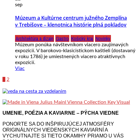
sep
Múzeum a Kultúrne centrum južného Zemplína
v Trebišove – klenotnica histórie plná pokladov
Architektúra a dizajn
Gastro
Košický kraj
Novinky
Múzeum ponúka návštevníkom viacero zaujímavých
expozícií. V barokovo-klasicistickom kaštieli (dostavaný
v roku 1786) je umiestnených viacero atraktívnych
expozícií.
Viac
1
2
UMENIE, POÉZIA A KAVIARNE – PÝCHA VIEDNE
PONORTE SA DO INŠPIRUJÚCEJ ATMOSFÉRY
ORIGINÁLNYCH VIEDENSKÝCH KAVIARNÍ A
VYCHUTNAJTE SI TIETO OKAMIHY PRIAMO U VÁS