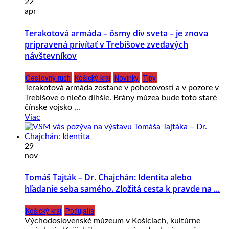
22
apr
Terakotová armáda – ôsmy div sveta – je znova
pripravená privítať v Trebišove zvedavých
návštevníkov
Cestovný ruch
Košický kraj
Novinky
Tipy
Terakotová armáda zostane v pohotovosti a v pozore v
Trebišove o niečo dlhšie. Brány múzea bude toto staré
čínske vojsko ...
Viac
29
nov
Tomáš Tajták – Dr. Chajchán: Identita alebo
hľadanie seba samého. Zložitá cesta k pravde na ...
Košický kraj
Podujatia
Východoslovenské múzeum v Košiciach, kultúrne