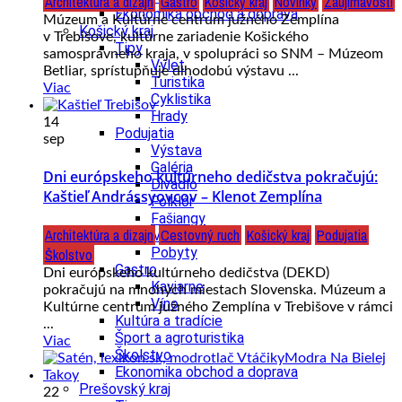
Architektúra a dizajn
Gastro
Košický kraj
Novinky
Zaujímavosti
Ekonomika obchod a doprava
Múzeum a Kultúrne centrum južného Zemplína
Košický kraj
v Trebišove, kultúrne zariadenie Košického
Tipy
samosprávneho kraja, v spolupráci so SNM – Múzeom
Výlet
Betliar, sprístupňuje dlhodobú výstavu ...
Turistika
Viac
Cyklistika
Hrady
14
Podujatia
sep
Výstava
Galéria
Dni európskeho kultúrneho dedičstva pokračujú:
Divadlo
Kaštieľ Andrássyovcov – Klenot Zemplína
Folklór
Fašiangy
Architektúra a dizajn
Cestovný ruch
Košický kraj
Podujatia
Ubytovanie
Pobyty
Školstvo
Gastro
Dni európskeho kultúrneho dedičstva (DEKD)
Kaviarne
pokračujú na mnohých miestach Slovenska. Múzeum a
Víno
Kultúrne centrum južného Zemplína v Trebišove v rámci
Kultúra a tradície
...
Šport a agroturistika
Viac
Školstvo
Ekonomika obchod a doprava
Prešovský kraj
22