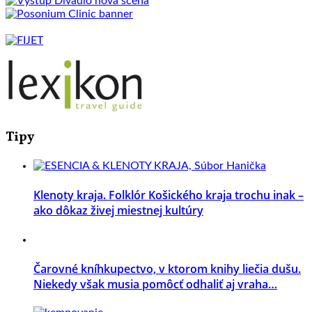
Tipy
Klenoty kraja. Folklór Košického kraja trochu inak –
ako dôkaz živej miestnej kultúry
Čarovné kníhkupectvo, v ktorom knihy liečia dušu.
Niekedy však musia pomôcť odhaliť aj vraha…