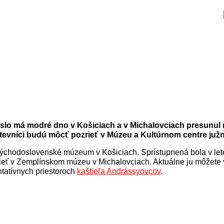
lo má modré dno v Košiciach a v Michalovciach presunul 
števníci budú môcť pozrieť v Múzeu a Kultúrnom centre juž
Východoslovenské múzeum v Košiciach. Sprístupnená bola v let
 vidieť v Zemplínskom múzeu v Michalovciach. Aktuálne ju môžete 
tatívnych priestoroch
kaštieľa Andrássyovcov
.