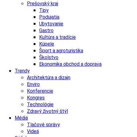
Prešovský kraj
Tipy
Podujatia
Ubytovanie
Gastro
Kultúra a tradície
Kúpele
Šport a agroturistika
Školstvo
Ekonomika obchod a doprava
Trendy
Architektúra a dizajn
Enviro
Konferencie
Kongres
Technológie
Zdravý životný štýl
Médiá
Tlačové správy
Videá