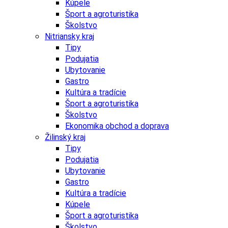
Kúpele
Šport a agroturistika
Školstvo
Nitriansky kraj
Tipy
Podujatia
Ubytovanie
Gastro
Kultúra a tradície
Šport a agroturistika
Školstvo
Ekonomika obchod a doprava
Žilinský kraj
Tipy
Podujatia
Ubytovanie
Gastro
Kultúra a tradície
Kúpele
Šport a agroturistika
Školstvo