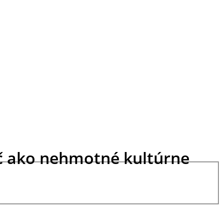
č ako nehmotné kultúrne