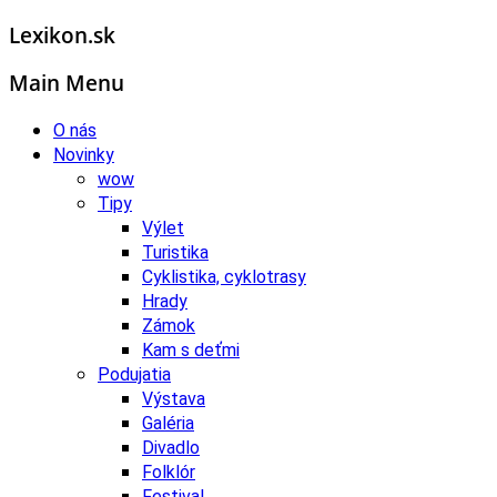
Lexikon.sk
Main Menu
O nás
Novinky
wow
Tipy
Výlet
Turistika
Cyklistika, cyklotrasy
Hrady
Zámok
Kam s deťmi
Podujatia
Výstava
Galéria
Divadlo
Folklór
Festival