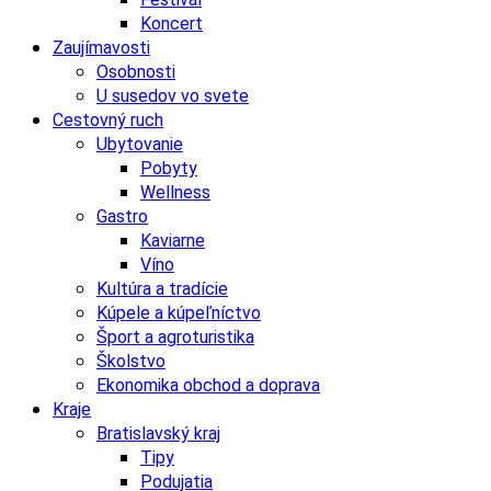
Koncert
Zaujímavosti
Osobnosti
U susedov vo svete
Cestovný ruch
Ubytovanie
Pobyty
Wellness
Gastro
Kaviarne
Víno
Kultúra a tradície
Kúpele a kúpeľníctvo
Šport a agroturistika
Školstvo
Ekonomika obchod a doprava
Kraje
Bratislavský kraj
Tipy
Podujatia