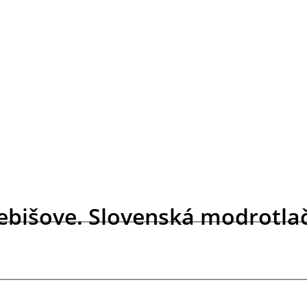
bišove. Slovenská modrotla