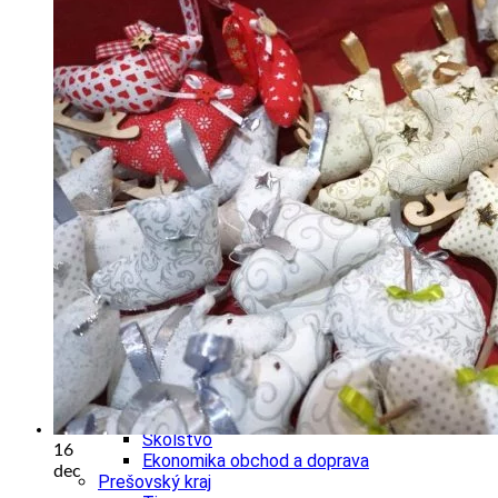
Ekonomika obchod a doprava
Košický kraj
Tipy
Výlet
Turistika
Cyklistika
Hrady
Podujatia
Výstava
Galéria
Divadlo
Folklór
Fašiangy
Ubytovanie
Pobyty
Gastro
Kaviarne
Víno
Kultúra a tradície
Šport a agroturistika
Školstvo
16
Ekonomika obchod a doprava
dec
Prešovský kraj