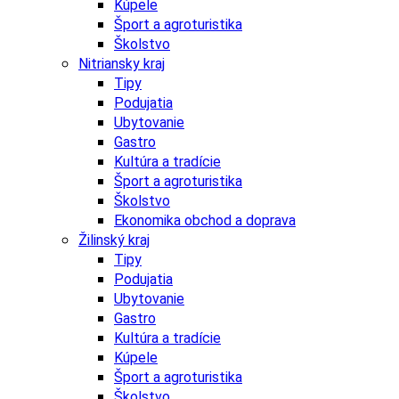
Kúpele
Šport a agroturistika
Školstvo
Nitriansky kraj
Tipy
Podujatia
Ubytovanie
Gastro
Kultúra a tradície
Šport a agroturistika
Školstvo
Ekonomika obchod a doprava
Žilinský kraj
Tipy
Podujatia
Ubytovanie
Gastro
Kultúra a tradície
Kúpele
Šport a agroturistika
Školstvo