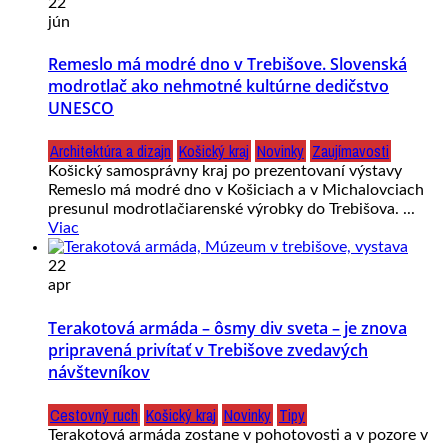
22
jún
Remeslo má modré dno v Trebišove. Slovenská
modrotlač ako nehmotné kultúrne dedičstvo
UNESCO
Architektúra a dizajn
Košický kraj
Novinky
Zaujímavosti
Košický samosprávny kraj po prezentovaní výstavy
Remeslo má modré dno v Košiciach a v Michalovciach
presunul modrotlačiarenské výrobky do Trebišova. ...
Viac
22
apr
Terakotová armáda – ôsmy div sveta – je znova
pripravená privítať v Trebišove zvedavých
návštevníkov
Cestovný ruch
Košický kraj
Novinky
Tipy
Terakotová armáda zostane v pohotovosti a v pozore v