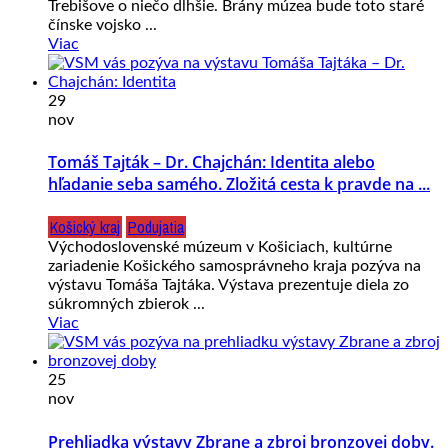
Trebišove o niečo dlhšie. Brány múzea bude toto staré
čínske vojsko ...
Viac
29
nov
Tomáš Tajták – Dr. Chajchán: Identita alebo
hľadanie seba samého. Zložitá cesta k pravde na ...
Košický kraj
Podujatia
Východoslovenské múzeum v Košiciach, kultúrne
zariadenie Košického samosprávneho kraja pozýva na
výstavu Tomáša Tajtáka. Výstava prezentuje diela zo
súkromných zbierok ...
Viac
25
nov
Prehliadka výstavy Zbrane a zbroj bronzovej doby.