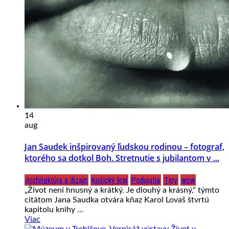
14
aug
Jan Saudek inšpirovaný ľudskou rodinou – fotograf,
ktorého sa dotkol Boh. Stretnutie s jubilantom v ...
Architektúra a dizajn
Košický kraj
Podujatia
Tipy
wow
„Život není hnusný a krátký. Je dlouhý a krásný,“ týmto
citátom Jana Saudka otvára kňaz Karol Lovaš štvrtú
kapitolu knihy ...
Viac