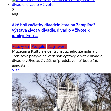
9
aug
Aké boli začiatky divadelníctva na Zemplíne?
Výstava Život v divadle, divadlo v živote k
jubilejnému ...
Košický kraj
Podujatia
Zaujímavosti
Múzeum a Kultúrne centrum Južného Zemplína v
Trebišove pozýva na vernisáž výstavy Život v divadle,
divadlo v živote. Zvláštne "predstavenie" bude 16.
augusta ...
Viac