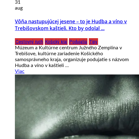
31
aug
Vôňa nastupujúcej jesene – to je Hudba a víno v
Trebišovskom kaštieli. Kto by odolal ...
Cestovný ruch
Košický kraj
Podujatia
Tipy
Múzeum a Kultúrne centrum Južného Zemplína v
Trebišove, kultúrne zariadenie Košického
samosprávneho kraja, organizuje podujatie s názvom
Hudba a víno v kaštieli ...
Viac