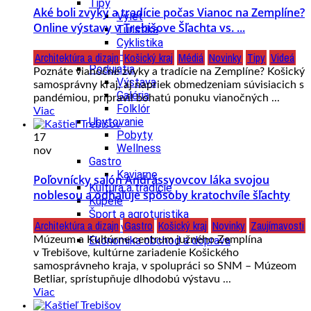
Tipy
Aké boli zvyky a tradície počas Vianoc na Zemplíne?
Výlet
Online výstavy v Trebišove Šľachta vs. ...
Turistika
Cyklistika
Hrady
Architektúra a dizajn
Košický kraj
Médiá
Novinky
Tipy
Videá
Podujatia
Poznáte vianočné zvyky a tradície na Zemplíne? Košický
Výstava
samosprávny kraj, aj napriek obmedzeniam súvisiacich s
Galéria
pandémiou, pripravil bohatú ponuku vianočných ...
Folklór
Viac
Ubytovanie
Pobyty
17
Wellness
nov
Gastro
Kaviarne
Poľovnícky salón Andrássyovcov láka svojou
Kultúra a tradície
noblesou a odhaľuje spôsoby kratochvíle šľachty
Kúpele
Šport a agroturistika
Architektúra a dizajn
Gastro
Košický kraj
Novinky
Zaujímavosti
Školstvo
Múzeum a Kultúrne centrum južného Zemplína
Ekonomika obchod a doprava
v Trebišove, kultúrne zariadenie Košického
samosprávneho kraja, v spolupráci so SNM – Múzeom
Betliar, sprístupňuje dlhodobú výstavu ...
Viac