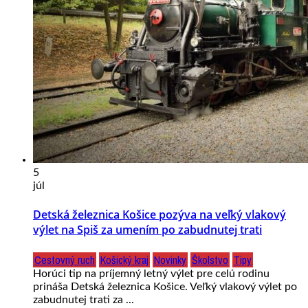
5
júl
Detská železnica Košice pozýva na veľký vlakový
výlet na Spiš za umením po zabudnutej trati
Cestovný ruch
Košický kraj
Novinky
Školstvo
Tipy
Horúci tip na príjemný letný výlet pre celú rodinu
prináša Detská železnica Košice. Veľký vlakový výlet po
zabudnutej trati za ...