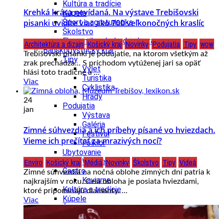
Kultúra a tradície
Krehká krása nevídaná. Na výstave Trebišovski
Kúpele
pisanki uvidíte viac ako 700 veľkonočných kraslíc
Šport a agroturistika
Školstvo
Ekonomika obchod a doprava
Architektúra a dizajn
Košický kraj
Novinky
Podujatia
Tipy
wow
Banskobystrický kraj
Trebišovski pisanki je podujatie, na ktorom všetkým až
Tipy
zrak prechádza... S príchodom vytúženej jari sa opäť
Výlet
hlási toto tradičné a ...
Turistika
Viac
Cyklistika
Hrady
24
Podujatia
jan
Výstava
Galéria
Zimné súhvezdia a ich príbehy písané vo hviezdach.
Festival
Vieme ich prečítať za mrazivých nocí?
Folklór
Ubytovanie
Enviro
Košický kraj
Médiá
Novinky
Školstvo
Tipy
Videá
Wellness
Gastro
Zimné súhvezdia na nočná oblohe zimných dní patria k
Kaviarne
najkrajším v roku. Celá obloha je posiata hviezdami,
Kultúra a tradície
ktoré pripomínajú diamanty. ...
Kúpele
Viac
Šport a agroturistika
Školstvo