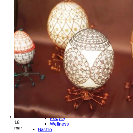
Wellness
Gastro
Víno
Kultúra a tradície
Šport a agroturistika
Školstvo
Ekonomika obchod a doprava
Žilinský kraj
Tipy
Výlet
Turistika
Cyklistika
Hrady
Podujatia
Výstava
Galéria
Festival
Folklór
Koncert
Ubytovanie
Pobyty
18
Wellness
mar
Gastro