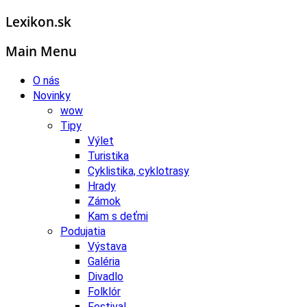
Lexikon.sk
Main Menu
O nás
Novinky
wow
Tipy
Výlet
Turistika
Cyklistika, cyklotrasy
Hrady
Zámok
Kam s deťmi
Podujatia
Výstava
Galéria
Divadlo
Folklór
Festival