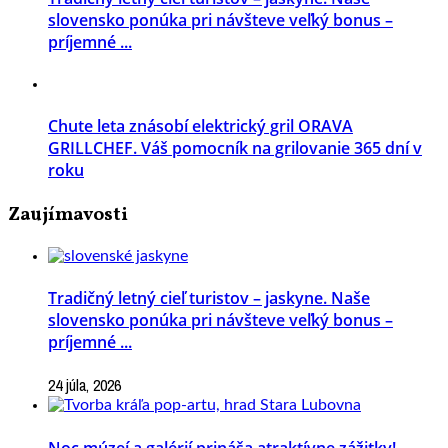
slovensko ponúka pri návšteve veľký bonus –
príjemné ...
Chute leta znásobí elektrický gril ORAVA
GRILLCHEF. Váš pomocník na grilovanie 365 dní v
roku
Zaujímavosti
Tradičný letný cieľ turistov – jaskyne. Naše
slovensko ponúka pri návšteve veľký bonus –
príjemné ...
24 júla, 2026
Noc múzeí a galérií prináša atraktívne zážitky!