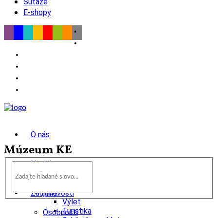
Súťaže
E-shopy
O nás
Múzeum KE
Novinky
wow
Tipy
Zaujímavosti
Výlet
Turistika
Osobnosti