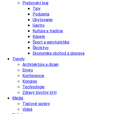
Prešovský kraj
Tipy
Podujatia
Ubytovanie
Gastro
Kultúra a tradície
Kúpele
Šport a agroturistika
Školstvo
Ekonomika obchod a doprava
Trendy
Architektúra a dizajn
Enviro
Konferencie
Kongres
Technológie
Zdravý životný štýl
Médiá
Tlačové správy
Videá