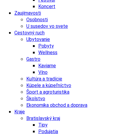
Koncert
Zaujímavosti
Osobnosti
U susedov vo svete
Cestovný ruch
Ubytovanie
Pobyty
Wellness
Gastro
Kaviarne
Víno
Kultúra a tradície
Kúpele a kúpeľníctvo
Šport a agroturistika
Školstvo
Ekonomika obchod a doprava
Kraje
Bratislavský kraj
Tipy
Podujatia