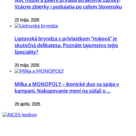
Vzácne zbierky i podujatia po celom Slovensku
22 mája, 2026
Liptovská bryndza s prívlastkom “májová” je
skutočná delikatesa. Poznáte tajomstvo tejto
špeciality?
20 mája, 2026
Milka a MONOPOLY – ikonické duo sa spája v
kampani. Nakupovanie mení na súťaž o ...
29 apríla, 2026