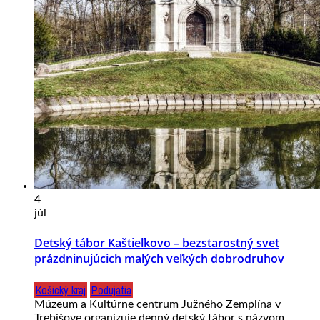
4
júl
Detský tábor Kaštieľkovo – bezstarostný svet
prázdninujúcich malých veľkých dobrodruhov
Košický kraj
Podujatia
Múzeum a Kultúrne centrum Južného Zemplína v
Trebišove organizuje denný detský tábor s názvom