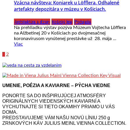
Vzácna návšteva: Koniarek u Löfflera. Odhalené
artefakty depozitára v múzeu v Košiciach.
Architektúra a dizajn
Košický kraj
Podujatia
Na prehliadku výstav pozýva Múzeum Vojtecha Löfflera
na Alžbetinej 20 v Košiciach po dvojmesačnej
koronavírusom vynútenej prestávke už 28. mája ...
Viac
1
2
UMENIE, POÉZIA A KAVIARNE – PÝCHA VIEDNE
PONORTE SA DO INŠPIRUJÚCEJ ATMOSFÉRY
ORIGINÁLNYCH VIEDENSKÝCH KAVIARNÍ A
VYCHUTNAJTE SI TIETO OKAMIHY PRIAMO U VÁS
DOMA.
PREDSTAVUJEME VÁM NAŠU NOVÚ LÍNIU 250 g
ZRNKOVÝCH KÁV JULIUS MEINL VIENNA COLLECTION.