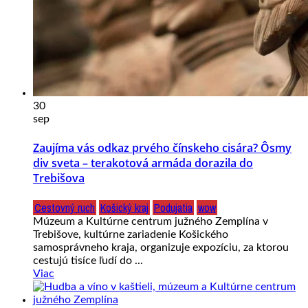
30
sep
Zaujíma vás odkaz prvého čínskeho cisára? Ôsmy
div sveta – terakotová armáda dorazila do
Trebišova
Cestovný ruch
Košický kraj
Podujatia
wow
Múzeum a Kultúrne centrum južného Zemplína v
Trebišove, kultúrne zariadenie Košického
samosprávneho kraja, organizuje expozíciu, za ktorou
cestujú tisíce ľudí do ...
Viac