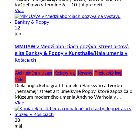
Kaštieľkovo v termíne 6. – 10. júl pre deti ...
Viac
12
jún
MMUAW v Medzilaborciach pozýva: street artová
elita Banksy & Poppy v Kunsthalle/Hala umenia v
Košiciach
Architektúra a dizajn
Košický kraj
Novinky
Prešovský kraj
Videá
Diela anglického graffiti umelca Banksyho a tvorbu
„neznámej“ street art umelkyne Poppy, ktoré zapožičalo
Múzeum moderného umenia Andyho Warhola v ...
Viac
28
máj