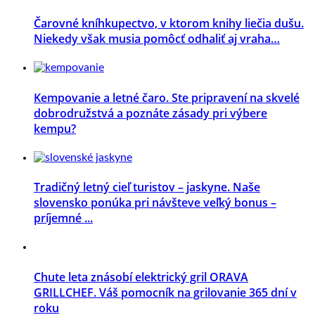
Čarovné kníhkupectvo, v ktorom knihy liečia dušu.
Niekedy však musia pomôcť odhaliť aj vraha…
Kempovanie a letné čaro. Ste pripravení na skvelé
dobrodružstvá a poznáte zásady pri výbere
kempu?
Tradičný letný cieľ turistov – jaskyne. Naše
slovensko ponúka pri návšteve veľký bonus –
príjemné ...
Chute leta znásobí elektrický gril ORAVA
GRILLCHEF. Váš pomocník na grilovanie 365 dní v
roku