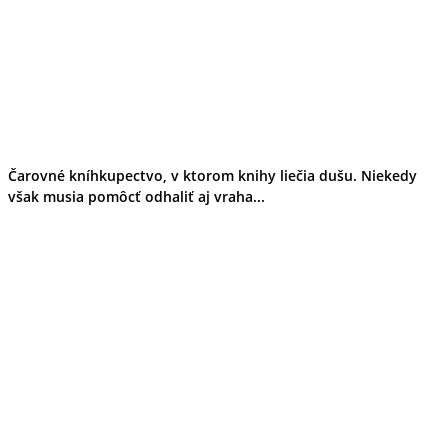
Čarovné kníhkupectvo, v ktorom knihy liečia dušu. Niekedy
však musia pomôcť odhaliť aj vraha...