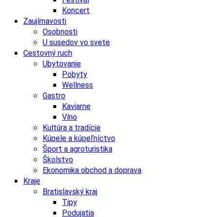
Koncert
Zaujímavosti
Osobnosti
U susedov vo svete
Cestovný ruch
Ubytovanie
Pobyty
Wellness
Gastro
Kaviarne
Víno
Kultúra a tradície
Kúpele a kúpeľníctvo
Šport a agroturistika
Školstvo
Ekonomika obchod a doprava
Kraje
Bratislavský kraj
Tipy
Podujatia