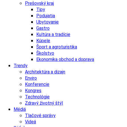
Prešovský kraj
Tipy
Podujatia
Ubytovanie
Gastro
Kultúra a tradície
Kúpele
Šport a agroturistika
Školstvo
Ekonomika obchod a doprava
Trendy
Architektúra a dizajn
Enviro
Konferencie
Kongres
Technológie
Zdravý životný štýl
Médiá
Tlačové správy
Videá