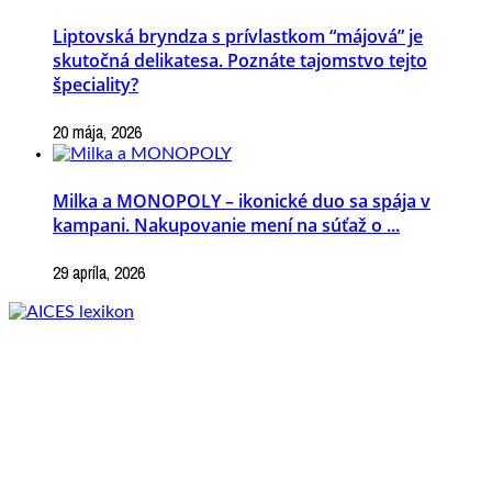
Liptovská bryndza s prívlastkom “májová” je
skutočná delikatesa. Poznáte tajomstvo tejto
špeciality?
20 mája, 2026
Milka a MONOPOLY – ikonické duo sa spája v
kampani. Nakupovanie mení na súťaž o ...
29 apríla, 2026