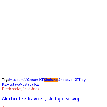
Tags
Múzeum
Múzeum KE
Školstvo
Školstvo KE
Tipy
KE
Výstava
Výstava KE
Predchádzajúci článok
Ak chcete zdravo žiť, sledujte si svoj ...