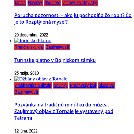
Médiá
Novinky
Školstvo
Zdravý životný štýl
Porucha pozornosti – ako ju pochopiť a čo robiť? Čo
je to Rozptýlená myseľ?
20 decembra, 2022
Trenčiansky kraj
Zaujímavosti
Turínske plátno v Bojnickom zámku
25 mája, 2019
Architektúra a dizajn
Novinky
Prešovský kraj
Školstvo
Zaujímavosti
Pozvánka na tradičnú minútku do múzea.
Zaujímavý objav z Tornale je vystavený pod
Tatrami
12 júna, 2022