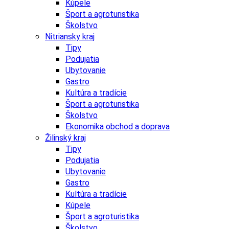
Kúpele
Šport a agroturistika
Školstvo
Nitriansky kraj
Tipy
Podujatia
Ubytovanie
Gastro
Kultúra a tradície
Šport a agroturistika
Školstvo
Ekonomika obchod a doprava
Žilinský kraj
Tipy
Podujatia
Ubytovanie
Gastro
Kultúra a tradície
Kúpele
Šport a agroturistika
Školstvo