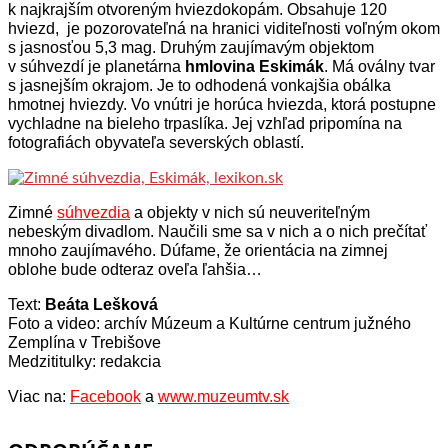
k najkrajším otvoreným hviezdokopám. Obsahuje 120
hviezd, je pozorovateľná na hranici viditeľnosti voľným okom
s jasnosťou 5,3 mag. Druhým zaujímavým objektom
v súhvezdí je planetárna
hmlovina Eskimák
. Má oválny tvar
s jasnejším okrajom. Je to odhodená vonkajšia obálka
hmotnej hviezdy. Vo vnútri je horúca hviezda, ktorá postupne
vychladne na bieleho trpaslíka. Jej vzhľad pripomína na
fotografiách obyvateľa severských oblastí.
Zimné
súhvezdia
a objekty v nich sú neuveriteľným
nebeským divadlom. Naučili sme sa v nich a o nich prečítať
mnoho zaujímavého. Dúfame, že orientácia na zimnej
oblohe bude odteraz oveľa ľahšia…
Text:
Beáta Lešková
Foto a video: archív Múzeum a Kultúrne centrum južného
Zemplína v Trebišove
Medzititulky: redakcia
Viac na:
Facebook
a
www.muzeumtv.sk