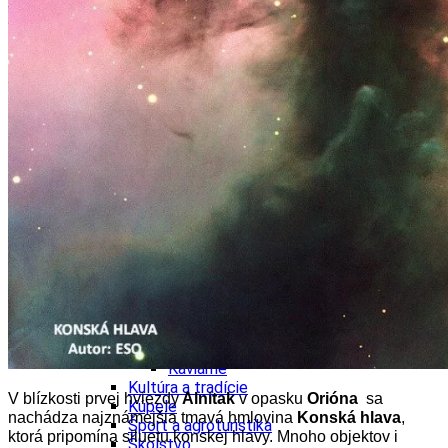
Kultúra a tradície
Kúpele
Šport a agroturistika
Školstvo
Ekonomika obchod a doprava
Banskobystrický kraj
Tipy
Výlet
Turistika
Cyklistika
Hrady
Podujatia
Výstava
Galéria
Festival
Folklór
Ubytovanie
Wellness
Gastro
Kaviarne
Kultúra a tradície
V blízkosti prvej hviezdy
Alnitak
v opasku
Orióna
sa
Kúpele
nachádza najznámejšia tmavá hmlovina
Konská hlava
,
Šport a agroturistika
ktorá pripomína siluetu konskej hlavy. Mnoho objektov i
Školstvo