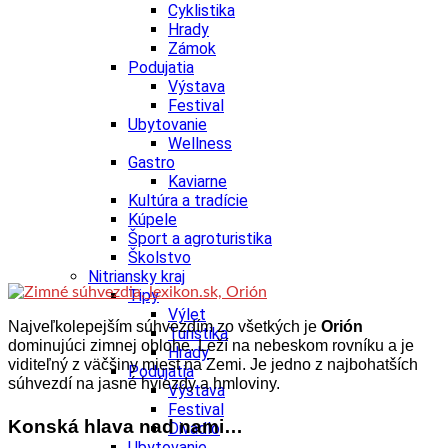
Cyklistika
Hrady
Zámok
Podujatia
Výstava
Festival
Ubytovanie
Wellness
Gastro
Kaviarne
Kultúra a tradície
Kúpele
Šport a agroturistika
Školstvo
Nitriansky kraj
Tipy
Výlet
Najveľkolepejším súhvezdím zo všetkých je
Orión
Turistika
dominujúci zimnej oblohe. Leží na nebeskom rovníku a je
Hrady
viditeľný z väčšiny miest na Zemi. Je jedno z najbohatších
Podujatia
súhvezdí na jasné hviezdy a hmloviny.
Výstava
Festival
Konská hlava nad nami…
Divadlo
Ubytovanie