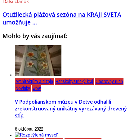
Ďalší článok
Otužilecká plážová sezóna na KRAJI SVETA
umožňuje ...
Mohlo by vás zaujímať:
Architektúra a dizajn
Banskobystrický kraj
Cestovný ruch
Novinky
wow
V Podpolianskom múzeu v Detve odhalili
zrekonštruovaný unikátny vyrezávaný drevený
stĺp
6 októbra, 2022