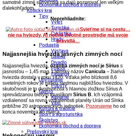
samotné zimné súhvezdia sa dajú pozorovať len veľkým
Ekonomika obchod a doprava
ďalekohľadom.
Košický kraj
Tipy
Neprehliadnite:
Výlet
Turistika
Svieťme si na cestu…
Cyklistika
nie na hviezdy. Aj nočné životné prostredie má svoje
Hrady
pravidlá…
Podujatia
Výstava
Najjasnejšia hviezda jasných zimných nocí
Galéria
Divadlo
Najjasnejšia hviezda,
ozdoba zimných nocí je Sírius
s
Folklór
jasnosťou – 1,45 mag. Latinský názov
Canicula
– žiarivá
Fašiangy
hviezda dostala v roku 1420. Vďaka jeho blízkosti 8,6
Ubytovanie
svetelných rokov je našou siedmou najbližšou hviezdou. V
Pobyty
skutočnosti je to dvojhviezda s hlavnou zložkou Sírius A
Gastro
sprevádzanou bielym trpaslíkom
Sírius B
. Ich vzájomná
Kaviarne
vzdialenosť sa rovná vzdialenosti planéty Urán od Slnka
Víno
približne 20 astronomických jednotiek.
Pozorujeme
ho od
Kultúra a tradície
konca novembra do marca.
Šport a agroturistika
Školstvo
Ekonomika obchod a doprava
Prešovský kraj
Nekonečný vesmír