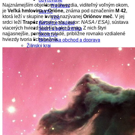
Najznámejším objektom súhvezdia, viditeľný voľným okom,
Wellness
je
Veľká hmlovina v Orióne,
známa pod označením
M 42
,
Gastro
ktorá leží v skupine hviezd nazývanej
Oriónov meč
. V jej
Víno
srdci leží
Trapéz
(úvodný obr., autor: NASA / ESA)
, sústava
Kultúra a tradície
viacerých hviezd slabších ako 5 mag. Z nich štyri
Šport a agroturistika
najjasnejšie, pomerne mladé, približne rovnako vzdialené
Školstvo
hviezdy tvoria lichobežník.
Ekonomika obchod a doprava
Žilinský kraj
Tipy
Výlet
Turistika
Cyklistika
Hrady
Podujatia
Výstava
Galéria
Festival
Folklór
Koncert
Ubytovanie
Pobyty
Wellness
Gastro