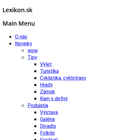
Lexikon.sk
Main Menu
O nás
Novinky
wow
Tipy
Výlet
Turistika
Cyklistika, cyklotrasy
Hrady
Zámok
Kam s deťmi
Podujatia
Výstava
Galéria
Divadlo
Folklór
Festival