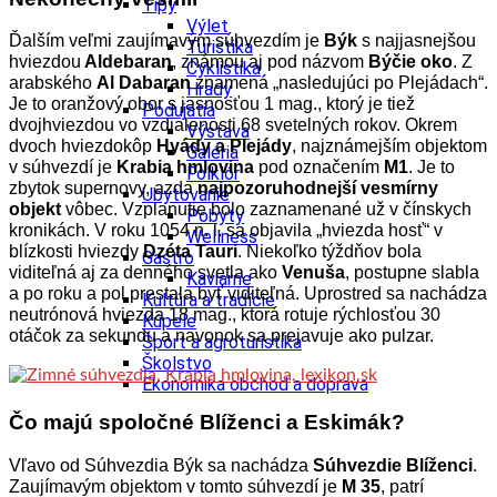
Tipy
Výlet
Ďalším veľmi zaujímavým súhvezdím je
Býk
s najjasnejšou
Turistika
hviezdou
Aldebaran
, známou aj pod názvom
Býčie oko
. Z
Cyklistika
arabského
Al Dabaran
znamená „nasledujúci po Plejádach“.
Hrady
Je to oranžový obor s jasnosťou 1 mag., ktorý je tiež
Podujatia
dvojhviezdou vo vzdialenosti 68 svetelných rokov. Okrem
Výstava
dvoch hviezdokôp
Hyády a Plejády
, najznámejším objektom
Galéria
v súhvezdí je
Krabia hmlovina
pod označením
M1
. Je to
Folklór
zbytok supernovy, azda
najpozoruhodnejší vesmírny
Ubytovanie
objekt
vôbec. Vzplanutie bolo zaznamenané už v čínskych
Pobyty
kronikách. V roku 1054 n. l. sa objavila „hviezda hosť“ v
Wellness
blízkosti hviezdy
Dzéta
Tauri
. Niekoľko týždňov bola
Gastro
viditeľná aj za denného svetla ako
Venuša
, postupne slabla
Kaviarne
a po roku a pol prestala byť viditeľná. Uprostred sa nachádza
Kultúra a tradície
neutrónová hviezda 18 mag., ktorá rotuje rýchlosťou 30
Kúpele
otáčok za sekundu a navonok sa prejavuje ako pulzar.
Šport a agroturistika
Školstvo
Ekonomika obchod a doprava
Čo majú spoločné Blíženci a Eskimák?
Vľavo od Súhvezdia Býk sa nachádza
Súhvezdie
Blíženci
.
Zaujímavým objektom v tomto súhvezdí je
M 35
, patrí