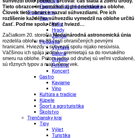
Školstvo
súhvezdí bolo pomôcť určovať čas siatia a zberu úrody.
Ekonomika obchod a doprava
Tieto obrazce im pomáhali aj pri orientácii na oblohe.
Trnavský kraj
Človek tieto obrazce nazval súhvezdiami. Pre ich
Tipy
rozlíšenie každému súhvezdiu vymedzil na oblohe určitú
Výlet
časť. Poďme spolu čítať z hviezd…
Hrady
Začiatkom 20. storočia
Medzinárodná astronomická únia
Zámok
rozdelila oblohu na 88 častí ohraničených pevnými
Podujatia
hranicami. Hviezdy v súhvezdí spolu nijako nesúvisia.
Výstava
Väčšinou ich spája jediné – premietajú sa do rovnakého
Galéria
smeru na oblohe. Pritom jedna od druhej sú veľmi vzdialené,
Divadlo
sú rôznych typov a majú rôzny vek.
Festival
Koncert
Gastro
Kaviarne
Víno
Kultúra a tradície
Kúpele
Šport a agroturistika
Školstvo
Trenčiansky kraj
Tipy
Výlet
Turistika