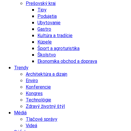
Prešovský kraj
Tipy
Podujatia
Ubytovanie
Gastro
Kultúra a tradície
Kúpele
Šport a agroturistika
Školstvo
Ekonomika obchod a doprava
Trendy
Architektúra a dizajn
Enviro
Konferencie
Kongres
Technológie
Zdravý životný štýl
Médiá
Tlačové správy
Videá