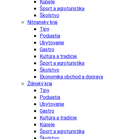
Kúpele
Šport a agroturistika
Školstvo
Nitriansky kraj
Tipy
Podujatia
Ubytovanie
Gastro
Kultúra a tradície
Šport a agroturistika
Školstvo
Ekonomika obchod a doprava
Žilinský kraj
Tipy
Podujatia
Ubytovanie
Gastro
Kultúra a tradície
Kúpele
Šport a agroturistika
Školstvo