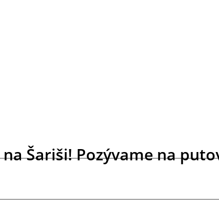
o na Šariši! Pozývame na put