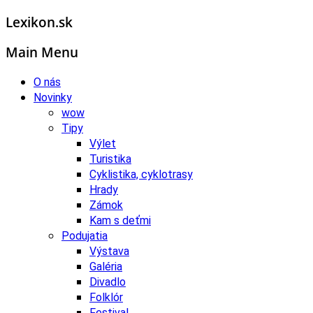
Lexikon.sk
Main Menu
O nás
Novinky
wow
Tipy
Výlet
Turistika
Cyklistika, cyklotrasy
Hrady
Zámok
Kam s deťmi
Podujatia
Výstava
Galéria
Divadlo
Folklór
Festival