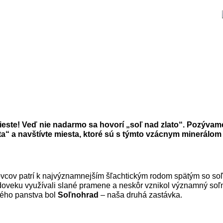
ieste! Veď nie nadarmo sa hovorí „soľ nad zlato“. Pozýva
lata“ a navštívte miesta, ktoré sú s týmto vzácnym miner
vcov patrí k najvýznamnejším šľachtickým rodom spätým so soľ
edoveku využívali slané pramene a neskôr vznikol významný soľ
kého panstva bol
Soľnohrad
– naša druhá zastávka.