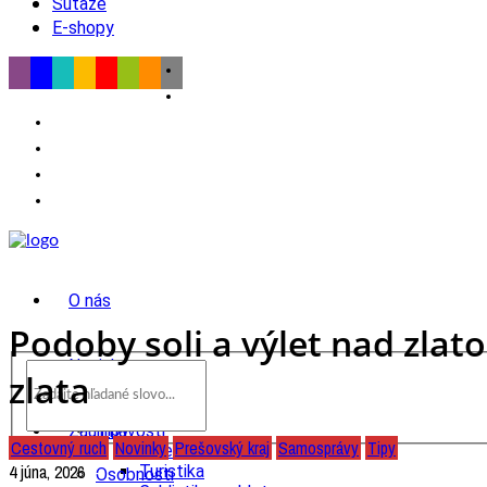
Súťaže
E-shopy
O nás
Podoby soli a výlet nad zlat
Novinky
zlata
wow
Tipy
Zaujímavosti
Cestovný ruch
Novinky
Prešovský kraj
Samosprávy
Tipy
Výlet
4 júna, 2026
Turistika
Osobnosti