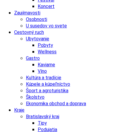
Koncert
Zaujímavosti
Osobnosti
U susedov vo svete
Cestovný ruch
Ubytovanie
Pobyty
Wellness
Gastro
Kaviarne
Víno
Kultúra a tradície
Kúpele a kúpeľníctvo
Šport a agroturistika
Školstvo
Ekonomika obchod a doprava
Kraje
Bratislavský kraj
Tipy
Podujatia