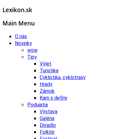
Lexikon.sk
Main Menu
O nás
Novinky
wow
Tipy
Výlet
Turistika
Cyklistika, cyklotrasy
Hrady
Zámok
Kam s deťmi
Podujatia
Výstava
Galéria
Divadlo
Folklór
Festival