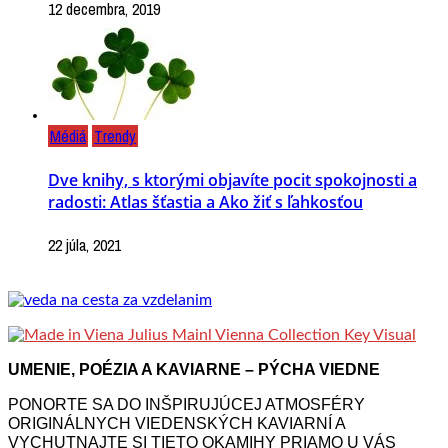
12 decembra, 2019
Médiá
Trendy
Dve knihy, s ktorými objavíte pocit spokojnosti a
radosti: Atlas šťastia a Ako žiť s ľahkosťou
22 júla, 2021
UMENIE, POÉZIA A KAVIARNE – PÝCHA VIEDNE
PONORTE SA DO INŠPIRUJÚCEJ ATMOSFÉRY
ORIGINÁLNYCH VIEDENSKÝCH KAVIARNÍ A
VYCHUTNAJTE SI TIETO OKAMIHY PRIAMO U VÁS