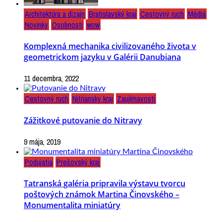
Architektúra a dizajn
Bratislavský kraj
Cestovný ruch
Médiá
Novinky
Osobnosti
wow
Komplexná mechanika civilizovaného života v
geometrickom jazyku v Galérii Danubiana
11 decembra, 2022
Cestovný ruch
Nitriansky kraj
Zaujímavosti
Zážitkové putovanie do Nitravy
9 mája, 2019
Podujatia
Prešovský kraj
Tatranská galéria pripravila výstavu tvorcu
poštových známok Martina Činovského –
Monumentalita miniatúry