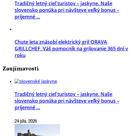
Tradičný letný cieľ turistov – jaskyne. Naše
slovensko ponúka pri návšteve veľký bonus –
príjemné ...
Chute leta znásobí elektrický gril ORAVA
GRILLCHEF. Váš pomocník na grilovanie 365 dní v
roku
Zaujímavosti
Tradičný letný cieľ turistov – jaskyne. Naše
slovensko ponúka pri návšteve veľký bonus –
príjemné ...
24 júla, 2026