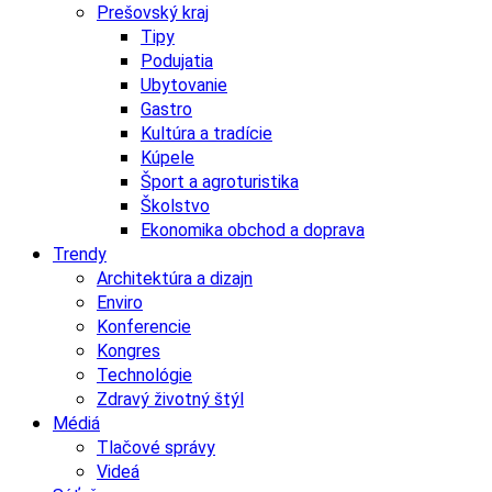
Prešovský kraj
Tipy
Podujatia
Ubytovanie
Gastro
Kultúra a tradície
Kúpele
Šport a agroturistika
Školstvo
Ekonomika obchod a doprava
Trendy
Architektúra a dizajn
Enviro
Konferencie
Kongres
Technológie
Zdravý životný štýl
Médiá
Tlačové správy
Videá