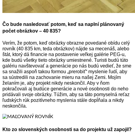
Čo bude nasledovať potom, keď sa naplní plánovaný
počet obrázkov – 40 835?
Verím, že potom, keď obrázky obrazne povedané obídu celý
rovník (40 835 km, teda obrázkov) nájde sa mecenáš, alebo
štát, ktorý dá financie na postavenie veľkej galérie PEG-u,
kde budú všetky tieto obrázky umiestnené. Turisti budú túto
galériu navštevovať a generácie po nás budú vedieť, že sme
sa snažili aspoň takou formou „prerobiť“ myslenie ľudí, aby
sa sústredili na zachovanie mieru na našej Zemi. Mojím
želaním je, aby projekt nikdy neskončil. Aby v ňom
pokračovali aj budúce generácie a nové osobnosti do neho
pridávali svoje obrázky. Túžim, aby sa táto pomyselná reťaz
ľudských rúk pozitívneho myslenia stále dopĺňala a nikdy
neskončila.
Kto zo slovenských osobnosti sa do projektu už zapojil?