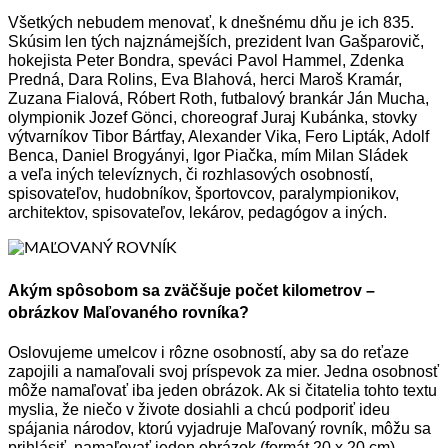
Všetkých nebudem menovať, k dnešnému dňu je ich 835.
Skúsim len tých najznámejších, prezident Ivan Gašparovič,
hokejista Peter Bondra, speváci Pavol Hammel, Zdenka
Predná, Dara Rolins, Eva Blahová, herci Maroš Kramár,
Zuzana Fialová, Róbert Roth, futbalový brankár Ján Mucha,
olympionik Jozef Gönci, choreograf Juraj Kubánka, stovky
výtvarníkov Tibor Bártfay, Alexander Vika, Fero Lipták, Adolf
Benca, Daniel Brogyányi, Igor Piačka, mím Milan Sládek
a veľa iných televíznych, či rozhlasových osobností,
spisovateľov, hudobníkov, športovcov, paralympionikov,
architektov, spisovateľov, lekárov, pedagógov a iných.
Akým spôsobom sa zväčšuje počet kilometrov –
obrázkov Maľovaného rovníka?
Oslovujeme umelcov i rôzne osobností, aby sa do reťaze
zapojili a namaľovali svoj príspevok za mier. Jedna osobnosť
môže namaľovať iba jeden obrázok. Ak si čitatelia tohto textu
myslia, že niečo v živote dosiahli a chcú podporiť ideu
spájania národov, ktorú vyjadruje Maľovaný rovník, môžu sa
prihlásiť, namaľovať jeden obrázok (formát 20 x 20 cm)