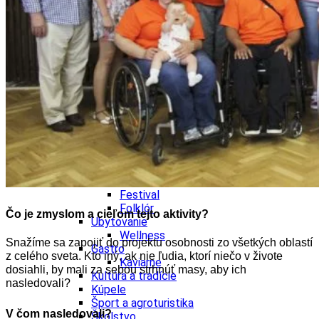
Kultúra a tradície
Kúpele
Šport a agroturistika
Školstvo
Ekonomika obchod a doprava
Banskobystrický kraj
Tipy
Výlet
Turistika
Cyklistika
Hrady
Podujatia
Výstava
Galéria
Festival
Folklór
Čo je zmyslom a cieľom tejto aktivity?
Ubytovanie
Wellness
Snažíme sa zapojiť do projektu osobnosti zo všetkých oblastí
Gastro
z celého sveta. Kto iný, ak nie ľudia, ktorí niečo v živote
Kaviarne
dosiahli, by mali za sebou strhnúť masy, aby ich
Kultúra a tradície
nasledovali?
Kúpele
Šport a agroturistika
V čom nasledovali?
Školstvo