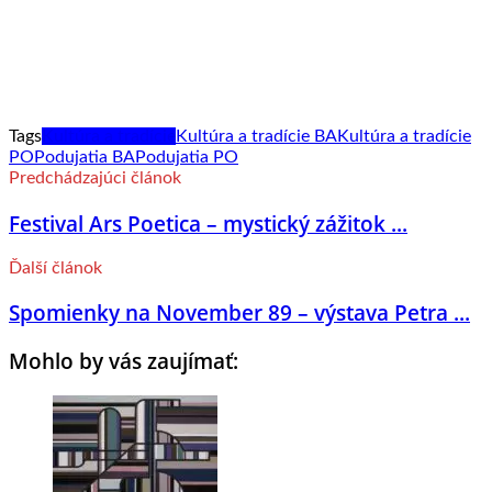
Tags
Kultúra a tradície
Kultúra a tradície BA
Kultúra a tradície
PO
Podujatia BA
Podujatia PO
Predchádzajúci článok
Festival Ars Poetica – mystický zážitok ...
Ďalší článok
Spomienky na November 89 – výstava Petra ...
Mohlo by vás zaujímať: