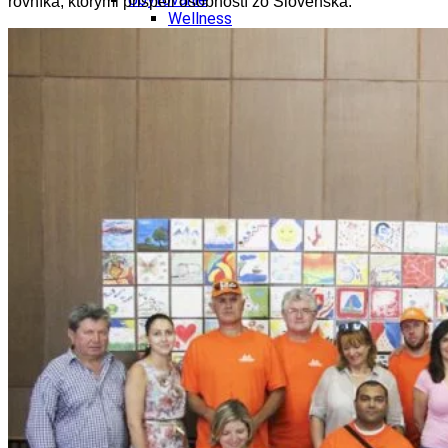
rovníka, ktorými prispeli osobností zo Slovenska.
Wellness
Gastro
Víno
Kultúra a tradície
Šport a agroturistika
Školstvo
Ekonomika obchod a doprava
Žilinský kraj
Tipy
Výlet
Turistika
Cyklistika
Hrady
Podujatia
Výstava
Galéria
Festival
Folklór
Koncert
Ubytovanie
Pobyty
Wellness
Gastro