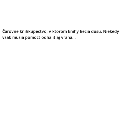
Čarovné kníhkupectvo, v ktorom knihy liečia dušu. Niekedy
však musia pomôcť odhaliť aj vraha...