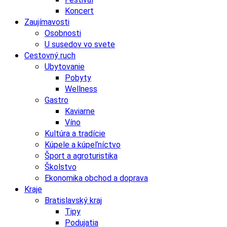
Koncert
Zaujímavosti
Osobnosti
U susedov vo svete
Cestovný ruch
Ubytovanie
Pobyty
Wellness
Gastro
Kaviarne
Víno
Kultúra a tradície
Kúpele a kúpeľníctvo
Šport a agroturistika
Školstvo
Ekonomika obchod a doprava
Kraje
Bratislavský kraj
Tipy
Podujatia