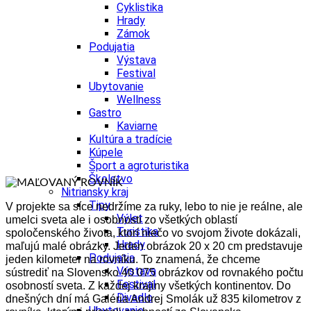
Cyklistika
Hrady
Zámok
Podujatia
Výstava
Festival
Ubytovanie
Wellness
Gastro
Kaviarne
Kultúra a tradície
Kúpele
Šport a agroturistika
Školstvo
Nitriansky kraj
Tipy
V projekte sa síce nedržíme za ruky, lebo to nie je reálne, ale
Výlet
umelci sveta ale i osobnosti zo všetkých oblastí
Turistika
spoločenského života, ktorí niečo vo svojom živote dokázali,
Hrady
maľujú malé obrázky. Jeden obrázok 20 x 20 cm predstavuje
Podujatia
jeden kilometer na rovníku. To znamená, že chceme
Výstava
sústrediť na Slovensko 40 075 obrázkov od rovnakého počtu
Festival
osobností sveta. Z každej krajiny všetkých kontinentov. Do
Divadlo
dnešných dní má Galéria Andrej Smolák už 835 kilometrov z
Ubytovanie