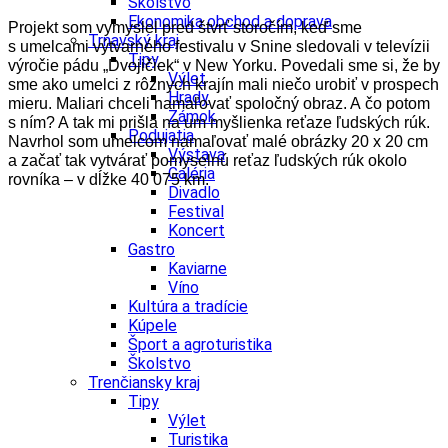
Školstvo
Ekonomika obchod a doprava
Projekt som vymyslel pred štvrť storočím, keď sme
Trnavský kraj
s umelcami výtvarného festivalu v Snine sledovali v televízii
Tipy
výročie pádu „Dvojičiek“ v New Yorku. Povedali sme si, že by
Výlet
sme ako umelci z rôznych krajín mali niečo urobiť v prospech
Hrady
mieru. Maliari chceli namaľovať spoločný obraz. A čo potom
Zámok
s ním? A tak mi prišla na um myšlienka reťaze ľudských rúk.
Podujatia
Navrhol som umelcom namaľovať malé obrázky 20 x 20 cm
Výstava
a začať tak vytvárať pomyselnú reťaz ľudských rúk okolo
Galéria
rovníka – v dĺžke 40 075 km.
Divadlo
Festival
Koncert
Gastro
Kaviarne
Víno
Kultúra a tradície
Kúpele
Šport a agroturistika
Školstvo
Trenčiansky kraj
Tipy
Výlet
Turistika