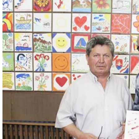
Tipy
Výlet
Turistika
Cyklistika
Hrady
Podujatia
Výstava
Galéria
Folklór
Ubytovanie
Pobyty
Wellness
Gastro
Kaviarne
Kultúra a tradície
Kúpele
Šport a agroturistika
Školstvo
Ekonomika obchod a doprava