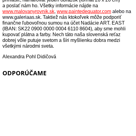
a poslať nám ho. Všetky informácie nájde na
www.malovanyrovnik.sk
,
www.paintedequator.com
alebo na
www.galeriaas.sk
. Taktiež nás ktokoľvek môže podporiť
finančne ľubovoľnou sumou na účet Nadácie ART. EAST
(IBAN: SK22 0900 0000 0004 6110 8604), aby sme mohli
kupovať plátna a farby. Nech táto naša slovenská reťaz
dobrej vôle putuje svetom a šíri myšlienku dobra medzi
všetkými národmi sveta.
Alexandra Pohl Didičová
ODPORÚČAME