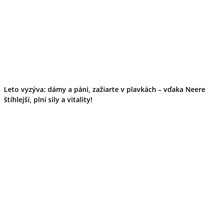
Leto vyzýva: dámy a páni, zažiarte v plavkách – vďaka Neere
štíhlejší, plní sily a vitality!