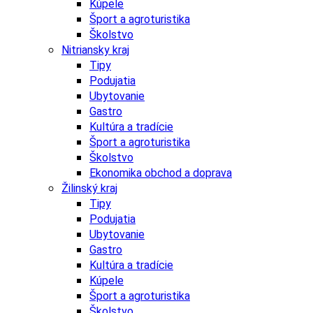
Kúpele
Šport a agroturistika
Školstvo
Nitriansky kraj
Tipy
Podujatia
Ubytovanie
Gastro
Kultúra a tradície
Šport a agroturistika
Školstvo
Ekonomika obchod a doprava
Žilinský kraj
Tipy
Podujatia
Ubytovanie
Gastro
Kultúra a tradície
Kúpele
Šport a agroturistika
Školstvo