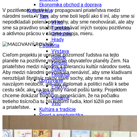
Ekonomika obchod a doprava
V pozitívnom myslení, v propagovaní priateľstva medzi
Košický kraj
národmi sveta. V tom, aby sme boli lepší ako tí iní, aby sme si
Tipy
nepodkladali polená pod nohy, aby sme neohovárali, ale aby
Výlet
sme sa pravdivo snažili prekonávať iných svojou pozitívnou
Turistika
a aktívnou prácou v záujme pokoja, mieru.
Cyklistika
Hrady
Podujatia
Výstava
Cieľom projektu je upriamiť pozornosť ľudstva na tejto
Galéria
planéte na pozitívne myslenie obyvateľov planéty Zem. Na
Divadlo
priateľstvo medzi národmi a toleranciu kultúr národov sveta.
Folklór
Aby medzi národmi nevznikala nenávisť, aby sme kladivami
Fašiangy
nerozbíjali štyritisíc rokov staré sochy, aby sme na seba
Ubytovanie
navzájom neútočili, ale aby diplomati a politici našli k sebe
Pobyty
cestu skôr, ako na ten druhý národ pošlú tanky. Projektom
Gastro
chceme dokázať budúcim generáciám, že na počiatku
Kaviarne
tretieho tisícročia tu žili kultúrni ľudia, ktorí túžili po mieri
Víno
a priateľstve.
Kultúra a tradície
Šport a agroturistika
Školstvo
Ekonomika obchod a doprava
Prešovský kraj