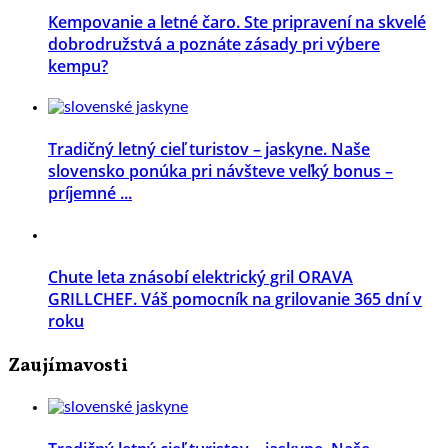
Kempovanie a letné čaro. Ste pripravení na skvelé
dobrodružstvá a poznáte zásady pri výbere
kempu?
Tradičný letný cieľ turistov – jaskyne. Naše
slovensko ponúka pri návšteve veľký bonus –
príjemné ...
Chute leta znásobí elektrický gril ORAVA
GRILLCHEF. Váš pomocník na grilovanie 365 dní v
roku
Zaujímavosti