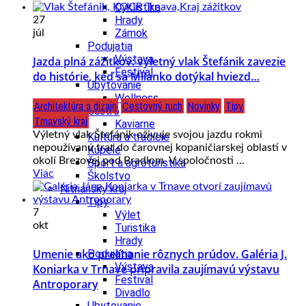
Cyklistika
Hrady
27
Zámok
júl
Podujatia
Výstava
Jazda plná zážitkov: výletný vlak Štefánik zavezie
Festival
do histórie, keď sa Milanko dotýkal hviezd…
Ubytovanie
Wellness
Architektúra a dizajn
Cestovný ruch
Novinky
Tipy
Gastro
Trnavský kraj
Kaviarne
Výletný vlak Štefánik oživuje svojou jazdu rokmi
Kultúra a tradície
nepoužívanú trať do čarovnej kopaničiarskej oblasti v
Kúpele
okolí Brezovej pod Bradlom. V spoločnosti ...
Šport a agroturistika
Viac
Školstvo
Nitriansky kraj
Tipy
7
Výlet
okt
Turistika
Hrady
Umenie ako prelínanie rôznych prúdov. Galéria J.
Podujatia
Výstava
Koniarka v Trnave pripravila zaujímavú výstavu
Festival
Antroporary
Divadlo
Ubytovanie