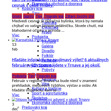
Ekonomika obchod a doprava
cesnak v okolí Trnavy.
Košický kraj
Tipy
Enviro
Gastro
Tipy
Trnavský kraj
Zdravý životný štýl
Výlet
Medvedí cesnak je zázračná bylinka, ktorá by nemala
Turistika
chýbať vo vašom jarnom jedálničku. Skvele chutí, má
Cyklistika
blahodarné účinky a príroda ...
Hrady
Viac
Podujatia
Výstava
13
Galéria
feb
Divadlo
Folklór
Hľadáte inšpiráciu na zaujímavý výlet? 6 aktuálnych
Fašiangy
februárových tipov nájdete v Trnave a jej okolí.
Ubytovanie
Pobyty
Gastro
Podujatia
Tipy
Trnavský kraj
Kaviarne
Február v regióne Trnava sa bude niesť v znamení
Víno
prehliadok, medových týždňov, výstav a osláv. Ak
Kultúra a tradície
hľadáte inšpiráciu, kam sa ...
Šport a agroturistika
Viac
Školstvo
Ekonomika obchod a doprava
3
Prešovský kraj
dec