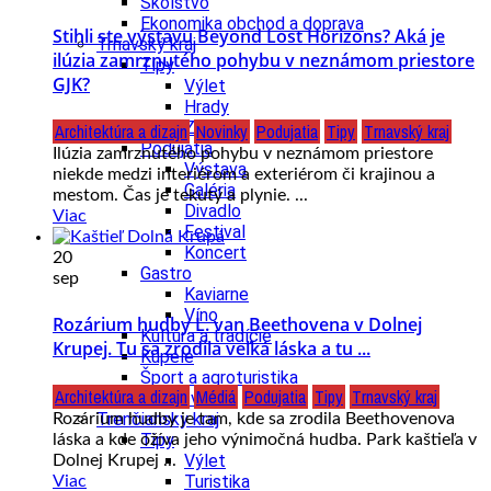
Školstvo
Ekonomika obchod a doprava
Stihli ste výstavu Beyond Lost Horizons? Aká je
Trnavský kraj
ilúzia zamrznutého pohybu v neznámom priestore
Tipy
GJK?
Výlet
Hrady
Zámok
Architektúra a dizajn
Novinky
Podujatia
Tipy
Trnavský kraj
Podujatia
Ilúzia zamrznutého pohybu v neznámom priestore
Výstava
niekde medzi interiérom a exteriérom či krajinou a
Galéria
mestom. Čas je tekutý a plynie. ...
Divadlo
Viac
Festival
Koncert
20
Gastro
sep
Kaviarne
Víno
Rozárium hudby L. van Beethovena v Dolnej
Kultúra a tradície
Krupej. Tu sa zrodila veľká láska a tu ...
Kúpele
Šport a agroturistika
Architektúra a dizajn
Médiá
Podujatia
Tipy
Trnavský kraj
Školstvo
Trenčiansky kraj
Rozárium hudby je tam, kde sa zrodila Beethovenova
Tipy
láska a kde ožíva jeho výnimočná hudba. Park kaštieľa v
Výlet
Dolnej Krupej ...
Turistika
Viac