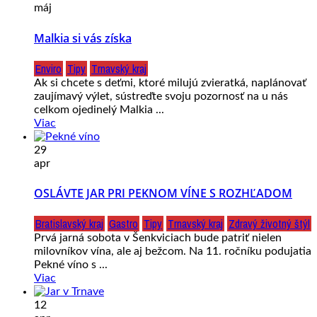
máj
Malkia si vás získa
Enviro
Tipy
Trnavský kraj
Ak si chcete s deťmi, ktoré milujú zvieratká, naplánovať
zaujímavý výlet, sústreďte svoju pozornosť na u nás
celkom ojedinelý Malkia ...
Viac
29
apr
OSLÁVTE JAR PRI PEKNOM VÍNE S ROZHĽADOM
Bratislavský kraj
Gastro
Tipy
Trnavský kraj
Zdravý životný štýl
Prvá jarná sobota v Šenkviciach bude patriť nielen
milovníkov vína, ale aj bežcom. Na 11. ročníku podujatia
Pekné víno s ...
Viac
12