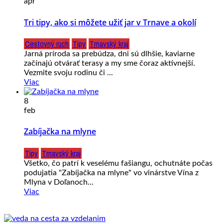
apr
Tri tipy, ako si môžete užiť jar v Trnave a okolí
Cestovný ruch
Tipy
Trnavský kraj
Jarná príroda sa prebúdza, dni sú dlhšie, kaviarne
začínajú otvárať terasy a my sme čoraz aktívnejší.
Vezmite svoju rodinu či ...
Viac
8
feb
Zabíjačka na mlyne
Tipy
Trnavský kraj
Všetko, čo patrí k veselému fašiangu, ochutnáte počas
podujatia "Zabíjačka na mlyne" vo vinárstve Vína z
Mlyna v Doľanoch...
Viac