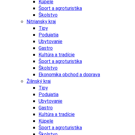
Kúpele
Šport a agroturistika
Školstvo
Nitriansky kraj
Tipy
Podujatia
Ubytovanie
Gastro
Kultúra a tradície
Šport a agroturistika
Školstvo
Ekonomika obchod a doprava
Žilinský kraj
Tipy
Podujatia
Ubytovanie
Gastro
Kultúra a tradície
Kúpele
Šport a agroturistika
Školstvo