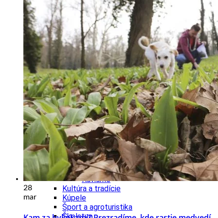
Kultúra a tradície
Kúpele
Šport a agroturistika
Školstvo
Ekonomika obchod a doprava
Banskobystrický kraj
Tipy
Výlet
Turistika
Cyklistika
Hrady
Podujatia
Výstava
Galéria
Festival
Folklór
Ubytovanie
Wellness
Gastro
Kaviarne
28
Kultúra a tradície
mar
Kúpele
Šport a agroturistika
Školstvo
Kam za bylinkami? Prezradíme, kde rastie medvedí