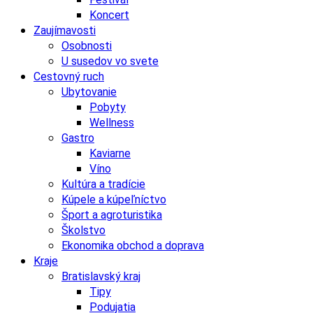
Koncert
Zaujímavosti
Osobnosti
U susedov vo svete
Cestovný ruch
Ubytovanie
Pobyty
Wellness
Gastro
Kaviarne
Víno
Kultúra a tradície
Kúpele a kúpeľníctvo
Šport a agroturistika
Školstvo
Ekonomika obchod a doprava
Kraje
Bratislavský kraj
Tipy
Podujatia