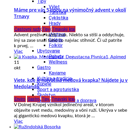
Tipy
Výlet
Máme pre vás 5 tipov na výnimočný advent v okolí
Turistika
Trnavy
Cyklistika
Hrady
Cestovný ruch
Tipy
Trnavský kraj
Podujatia
Výstava
Advent prežíva každý inak. Niekto sa stíši a oddychuje,
Galéria
iný sa zase snaží toho čo najviac stihnúť. Či už patríte
Folklór
k prvej, ...
Ubytovanie
Viac
Pobyty
Wellness
11
Gastro
okt
Kaviarne
Kultúra a tradície
Viete, kde je najväčšia medová kvapka? Nájdete ju v
Kúpele
Medolandii.
Šport a agroturistika
Školstvo
Enviro
Gastro
Tipy
Trnavský kraj
Ekonomika obchod a doprava
V Dolnej Krupej vznikol jedinečný areál, v ktorom
objavíte svet medu, medoviny a vôni ruží. Ukrýva v sebe
aj gigantickú medovú kvapku, ktorá je ...
Viac