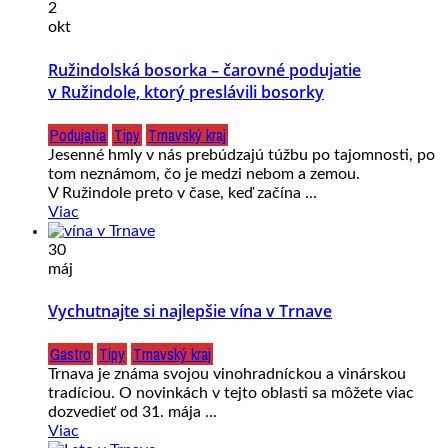
2
okt
Ružindolská bosorka – čarovné podujatie
v Ružindole, ktorý preslávili bosorky
Podujatia
Tipy
Trnavský kraj
Jesenné hmly v nás prebúdzajú túžbu po tajomnosti, po
tom neznámom, čo je medzi nebom a zemou.
V Ružindole preto v čase, keď začína ...
Viac
30
máj
Vychutnajte si najlepšie vína v Trnave
Gastro
Tipy
Trnavský kraj
Trnava je známa svojou vinohradníckou a vinárskou
tradíciou. O novinkách v tejto oblasti sa môžete viac
dozvedieť od 31. mája ...
Viac