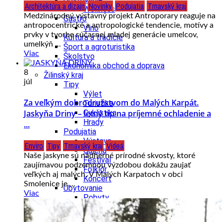
Architektúra a dizajn
Novinky
Podujatia
Trnavský kraj
Wellness
Medzinárodný výstavný projekt Antroporary reaguje na
Gastro
antropocentrické a antropologické tendencie, motívy a
Víno
prvky v tvorbe súčasnej mladej generácie umelcov,
Kultúra a tradície
umelkýň ...
Šport a agroturistika
Viac
Školstvo
Ekonomika obchod a doprava
8
Žilinský kraj
júl
Tipy
Výlet
Za veľkým dobrodružstvom do Malých Karpát.
Turistika
Jaskyňa Driny – letný tip na príjemné ochladenie a
Cyklistika
Hrady
...
Podujatia
Výstava
Enviro
Tipy
Trnavský kraj
Videá
Galéria
Naše jaskyne sú nádherné prírodné skvosty, ktoré
Festival
zaujímavou podzemnou výzdobou dokážu zaujať
Folklór
veľkých aj malých. V Malých Karpatoch v obci
Koncert
Smolenice je ...
Ubytovanie
Viac
Pobyty
Wellness
Gastro