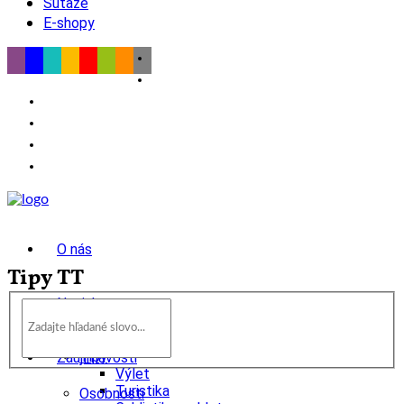
Súťaže
E-shopy
O nás
Tipy TT
Novinky
wow
Tipy
Zaujímavosti
Výlet
Turistika
Osobnosti