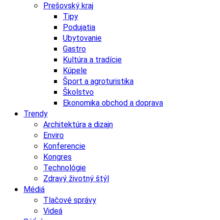
Prešovský kraj
Tipy
Podujatia
Ubytovanie
Gastro
Kultúra a tradície
Kúpele
Šport a agroturistika
Školstvo
Ekonomika obchod a doprava
Trendy
Architektúra a dizajn
Enviro
Konferencie
Kongres
Technológie
Zdravý životný štýl
Médiá
Tlačové správy
Videá