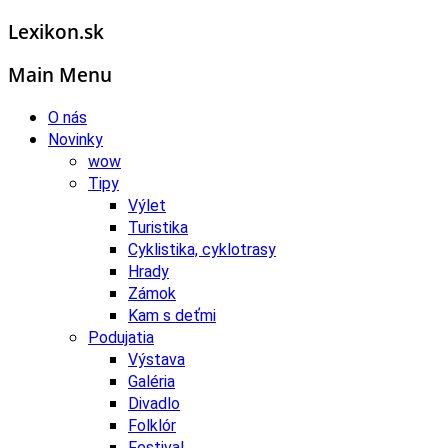
Lexikon.sk
Main Menu
O nás
Novinky
wow
Tipy
Výlet
Turistika
Cyklistika, cyklotrasy
Hrady
Zámok
Kam s deťmi
Podujatia
Výstava
Galéria
Divadlo
Folklór
Festival