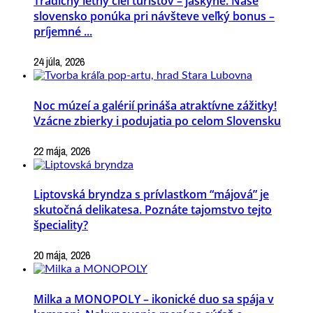
Tradičný letný cieľ turistov – jaskyne. Naše
slovensko ponúka pri návšteve veľký bonus –
príjemné ...
24 júla, 2026
Noc múzeí a galérií prináša atraktívne zážitky!
Vzácne zbierky i podujatia po celom Slovensku
22 mája, 2026
Liptovská bryndza s prívlastkom “májová” je
skutočná delikatesa. Poznáte tajomstvo tejto
špeciality?
20 mája, 2026
Milka a MONOPOLY – ikonické duo sa spája v