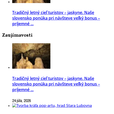
Tradičný letný cieľ turistov – jaskyne. Naše
slovensko ponúka pri návšteve veľký bonus –
príjemné ...
Zaujímavosti
Tradičný letný cieľ turistov – jaskyne. Naše
slovensko ponúka pri návšteve veľký bonus –
príjemné ...
24 júla, 2026