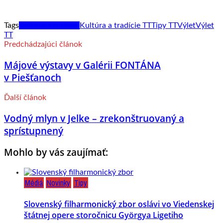
Tags
Kultúra a tradície
Kultúra a tradície TT
Tipy TT
Výlet
Výlet
TT
Predchádzajúci článok
Májové výstavy v Galérii FONTÁNA
v Piešťanoch
Ďalší článok
Vodný mlyn v Jelke – zrekonštruovaný a
sprístupnený
Mohlo by vás zaujímať:
Médiá
Novinky
Tipy
Slovenský filharmonický zbor oslávi vo Viedenskej
štátnej opere storočnicu Györgya Ligetiho