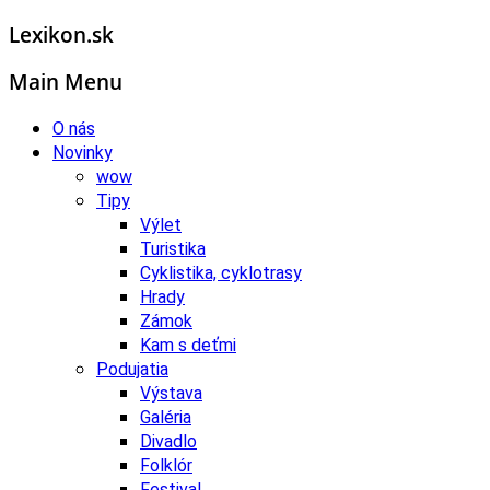
Lexikon.sk
Main Menu
O nás
Novinky
wow
Tipy
Výlet
Turistika
Cyklistika, cyklotrasy
Hrady
Zámok
Kam s deťmi
Podujatia
Výstava
Galéria
Divadlo
Folklór
Festival