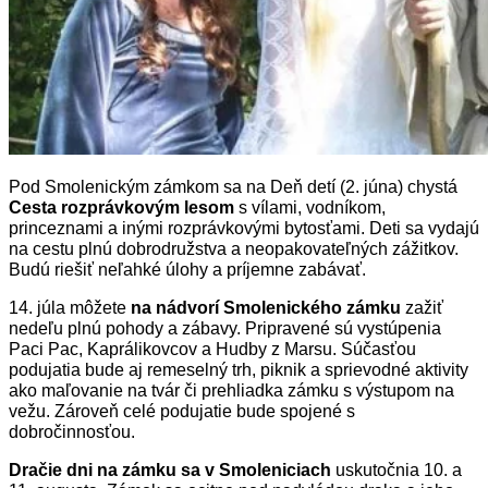
Pod Smolenickým zámkom sa na Deň detí (2. júna) chystá
Cesta rozprávkovým lesom
s vílami, vodníkom,
princeznami a inými rozprávkovými bytosťami. Deti sa vydajú
na cestu plnú dobrodružstva a neopakovateľných zážitkov.
Budú riešiť neľahké úlohy a príjemne zabávať.
14. júla môžete
na nádvorí Smolenického zámku
zažiť
nedeľu plnú pohody a zábavy. Pripravené sú vystúpenia
Paci Pac, Kaprálikovcov a Hudby z Marsu. Súčasťou
podujatia bude aj remeselný trh, piknik a sprievodné aktivity
ako maľovanie na tvár či prehliadka zámku s výstupom na
vežu. Zároveň celé podujatie bude spojené s
dobročinnosťou.
Dračie dni na zámku sa v Smoleniciach
uskutočnia 10. a