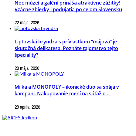
Noc múzeí a galérií prináša atraktívne zážitky!
Vzácne zbierky i podujatia po celom Slovensku
22 mája, 2026
Liptovská bryndza s prívlastkom “májová” je
skutočná delikatesa. Poznáte tajomstvo tejto
špeciality?
20 mája, 2026
Milka a MONOPOLY – ikonické duo sa spája v
kampani. Nakupovanie mení na súťaž o ...
29 apríla, 2026