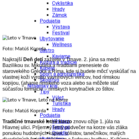
Cyklistika
Hrady
Zámok
Podujatia
Výstava
Festival
Ubytovanie
Wellness
Foto: Matúš Koprda
Gastro
Kaviarne
Najkrajší
Deň detí
zažijete v Trnave. 2. júna sa medzi
Kultúra a tradície
Bazilikou sv. Mikuláša a hradbami prenesiete do
Kúpele
starovekého Grécka a Ríma, kde si budete môcť vyskúšať na
Šport a agroturistika
vlastnej koži výrobu vavrínových vencov, hod rímskou
Školstvo
kopijou, ťahanie rímskeho voza alebo sa môžete stať
Nitriansky kraj
súčasťou formácie – rímskych korytnačiek zo štítov.
Tipy
Výlet
Turistika
Hrady
Foto: Matúš Koprda
Podujatia
Výstava
Tradičné trnavské letné korzo
znovu ožije 1. júla na
Festival
Hlavnej ulici. Príjemný letný podvečer na korze vás zláka
Divadlo
ponukou hudobných kapiel, sólistov, tanečníkov, malých
Ubytovanie