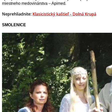
miestneho medovinárstva – Apimed.
Neprehliadnite:
Klasicistický kaštieľ – Dolná Krupá
SMOLENICE