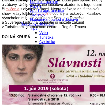
Bielokostolského dňa s Mufuzou
. Bude plný športu, hudby
Kultúra a tradície
a zábavy. Určite vyskúšajte futbalovú akadémiu s legendami
Kúpele
či
cvičenie
s olympioničkami. Nepremeškajte ani futbalovú
Šport a agroturistika
show, krásy folklóru,
najlepšie
country a rockových klasikov.
Školstvo
Vyvrcholením bude vystúpenie Samuela Tomečka
Ekonomika obchod a doprava
a Suverena. Lístky na podujatie si môžete zakúpiť
Banskobystrický kraj
v Turistickom informačnom centre – Región Trnava.
Tipy
Výlet
DOLNÁ KRUPÁ
Turistika
Cyklistika
Hrady
Podujatia
Výstava
Galéria
Festival
Folklór
Ubytovanie
Wellness
Gastro
Kaviarne
Kultúra a tradície
Kúpele
Šport a agroturistika
Školstvo