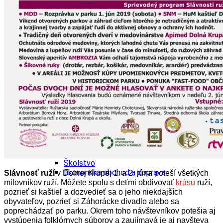
Tipy
Výlet
Turistika
Cyklistika
Hrady
Podujatia
Výstava
Galéria
Folklór
Ubytovanie
Pobyty
Wellness
Gastro
Kaviarne
Kultúra a tradície
Kúpele
Šport a agroturistika
Školstvo
Ekonomika obchod a doprava
Slávnosť ruží
v Dolnej Krupej
1. a 2. júna poteší všetkých
milovníkov ruží. Môžete spolu s deťmi obdivovať
krásu
ruží,
pozrieť si kaštieľ a dozvedieť sa o jeho niekdajších
obyvateľov, pozrieť si Záhorácke divadlo alebo sa
poprechádzať po parku. Okrem toho návštevníkov potešia aj
vystúpenia folklórnych súborov a zaujímavá je aj navšteva