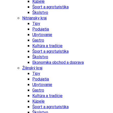
Kúpele
Šport a agroturistika
Školstvo
Nitriansky kraj
Tipy
Podujatia
Ubytovanie
Gastro
Kultúra a tradície
Šport a agroturistika
Školstvo
Ekonomika obchod a doprava
Žilinský kraj
Tipy
Podujatia
Ubytovanie
Gastro
Kultúra a tradície
Kúpele
Šport a agroturistika
Školstvo