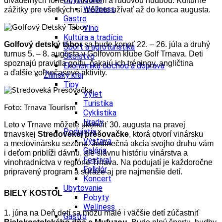
divadelných foriem, folklórom a ľudovou hudbou. Kultúrne
Wellness
zážitky pre všetkých si môžete užívať až do konca augusta.
Gastro
Víno
Kultúra a tradície
Golfový detský tábor
sa bude konať 22. – 26. júla a druhý
Šport a agroturistika
turnus 5. – 8. augusta v Golfovom klube Golf Trnava. Deti
Školstvo
spoznajú pravidla golfu, čakajú ich tréningy, angličtina
Ekonomika obchod a doprava
a ďalšie voľnočasové aktivity.
Žilinský kraj
Tipy
Výlet
Turistika
Foto: Trnava Tourism
Cyklistika
Hrady
Leto v Trnave môžete ukončiť 30. augusta na pravej
Podujatia
trnavskej
Stredovekej prešovačke
, ktorá otvorí vinársku
Výstava
a medovinársku sezónu. Jedinečná akcia svojho druhu vám
Galéria
i deťom priblíži dávnu, ale slávnu históriu vinárstva a
Festival
vinohradníctva v regióne Trnava. Na podujatí je každoročne
Folklór
pripravený program a súťaže aj pre najmenšie detí.
Koncert
Ubytovanie
BIELY KOSTOL
Pobyty
Wellness
1. júna na Deň detí sa môžu malé i väčšie detí zúčastniť
Gastro