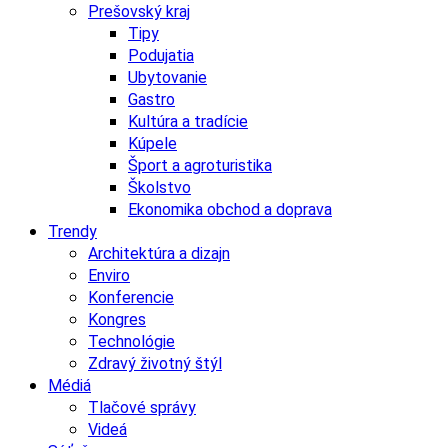
Prešovský kraj
Tipy
Podujatia
Ubytovanie
Gastro
Kultúra a tradície
Kúpele
Šport a agroturistika
Školstvo
Ekonomika obchod a doprava
Trendy
Architektúra a dizajn
Enviro
Konferencie
Kongres
Technológie
Zdravý životný štýl
Médiá
Tlačové správy
Videá