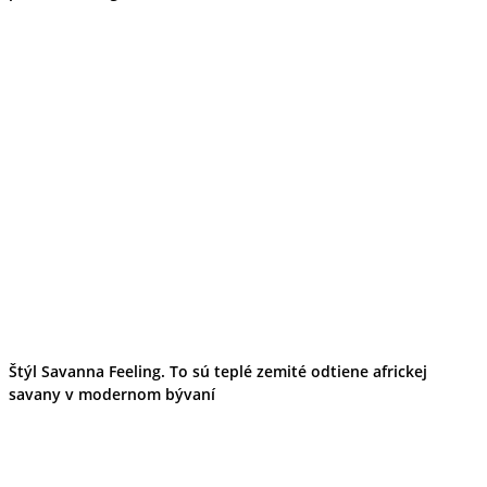
Štýl Savanna Feeling. To sú teplé zemité odtiene africkej
savany v modernom bývaní