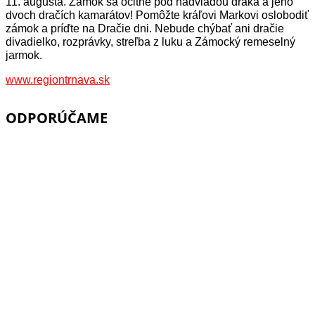
11. augusta. Zámok sa ocitne pod nadvládou draka a jeho
dvoch dračích kamarátov! Pomôžte kráľovi Markovi oslobodiť
zámok a príďte na Dračie dni. Nebude chýbať ani dračie
divadielko, rozprávky, streľba z luku a Zámocký remeselný
jarmok.
www.regiontrnava.sk
ODPORÚČAME