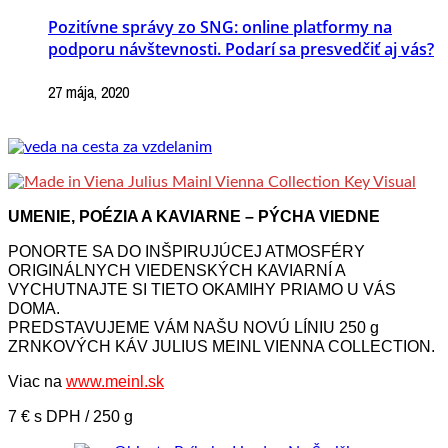
Pozitívne správy zo SNG: online platformy na
podporu návštevnosti. Podarí sa presvedčiť aj vás?
27 mája, 2020
UMENIE, POÉZIA A KAVIARNE – PÝCHA VIEDNE
PONORTE SA DO INŠPIRUJÚCEJ ATMOSFÉRY
ORIGINÁLNYCH VIEDENSKÝCH KAVIARNÍ A
VYCHUTNAJTE SI TIETO OKAMIHY PRIAMO U VÁS
DOMA.
PREDSTAVUJEME VÁM NAŠU NOVÚ LÍNIU 250 g
ZRNKOVÝCH KÁV JULIUS MEINL VIENNA COLLECTION.
Viac na
www.meinl.sk
7 € s DPH / 250 g