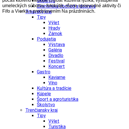
počas ktorého nebude chýbať kúzelná fyzika, vystúpenia
Školstvo
umeleckých súborov, fotokútik, rôzne sprievodné aktivity či
Ekonomika obchod a doprava
Fifo a Vierka s predstavením Na prázdninách.
Trnavský kraj
Tipy
Výlet
Hrady
Zámok
Podujatia
Výstava
Galéria
Divadlo
Festival
Koncert
Gastro
Kaviarne
Víno
Kultúra a tradície
Kúpele
Šport a agroturistika
Školstvo
Trenčiansky kraj
Tipy
Výlet
Turistika