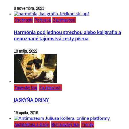
8 novembra, 2023
Osobnosti
Podujatia
Zaujímavosti
Harmónia pod jednou strechou alebo kaligrafia a
nepoznané tajomstvá cesty písma
18 mája, 2022
Trnavský kraj
Zaujímavosti
JASKYŇA DRINY
15 apríla, 2019
Architektúra a dizajn
Bratislavský kraj
Trendy