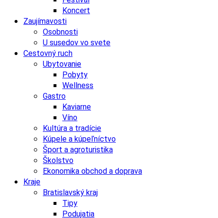
Koncert
Zaujímavosti
Osobnosti
U susedov vo svete
Cestovný ruch
Ubytovanie
Pobyty
Wellness
Gastro
Kaviarne
Víno
Kultúra a tradície
Kúpele a kúpeľníctvo
Šport a agroturistika
Školstvo
Ekonomika obchod a doprava
Kraje
Bratislavský kraj
Tipy
Podujatia