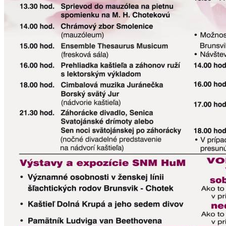
Ekonomika obchod a doprava
Košický kraj
Tipy
Výlet
Turistika
Cyklistika
Hrady
Podujatia
Výstava
Galéria
Divadlo
Folklór
Fašiangy
Ubytovanie
Pobyty
Gastro
Kaviarne
Víno
Kultúra a tradície
Šport a agroturistika
Školstvo
Ekonomika obchod a doprava
Prešovský kraj