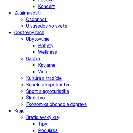
Koncert
Zaujímavosti
Osobnosti
U susedov vo svete
Cestovný ruch
Ubytovanie
Pobyty
Wellness
Gastro
Kaviarne
Víno
Kultúra a tradície
Kúpele a kúpeľníctvo
Šport a agroturistika
Školstvo
Ekonomika obchod a doprava
Kraje
Bratislavský kraj
Tipy
Podujatia