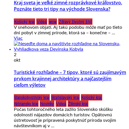
Kraj sveta je veľké zimné rozprávkové kráľovstvo.
Poznáte tieto tri tipy na východe Slovenska?
Košický kraj
Videá
wow
Zdravý životný štýl
V snehovom objatí. Aj takú podobu môže mať po tieto
dni pobyt v zimnej prírode, ktorá sa – konečne – ...
Viac
2
okt
Turistické rozhľadne – 7 tipov, ktoré sú zaujímavým
prvkom krajinnej architektúry a najčastejším
cieľom výletov
Banskobystrický kraj
Bratislavský kraj
Košický kraj
Nitriansky kraj
Novinky
Videá
Žilinský kraj
Počas tohtoročného leta zažilo Slovensko skúšku
odolnosti nájazdov domácich turistov. Opätovnú
ústretovosť je pripravená poskytnúť príroda svojim
návštevníkom aj v ...