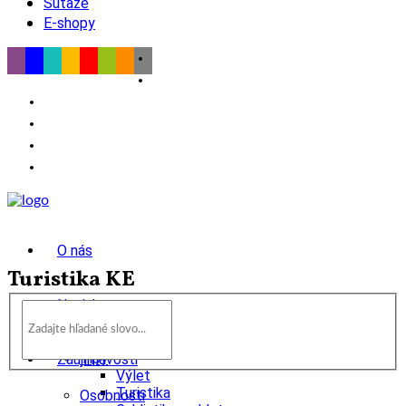
Súťaže
E-shopy
O nás
Turistika KE
Novinky
wow
Tipy
Zaujímavosti
Výlet
Turistika
Osobnosti