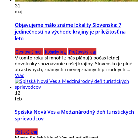
31
máj
Objavujeme málo známe lokality Slovenska: 7
jedinečností na východe krajiny je príležitosť na
leto
Cestovný ruch
Košický kraj
Prešovský kraj
V tomto roku si mnohí z nás plánujú počas letnej
dovolenky spoznávanie našej krajiny. Slovensko je plné
atraktívnych, známych i menej známych prírodných ...
Viac
12
feb
Spišská Nová Ves a Medzinárodný deň turistických
sprievodcov
Košický kraj