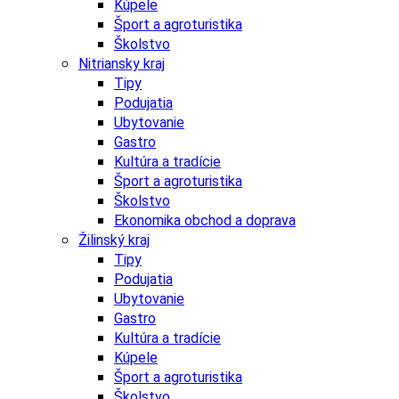
Kúpele
Šport a agroturistika
Školstvo
Nitriansky kraj
Tipy
Podujatia
Ubytovanie
Gastro
Kultúra a tradície
Šport a agroturistika
Školstvo
Ekonomika obchod a doprava
Žilinský kraj
Tipy
Podujatia
Ubytovanie
Gastro
Kultúra a tradície
Kúpele
Šport a agroturistika
Školstvo