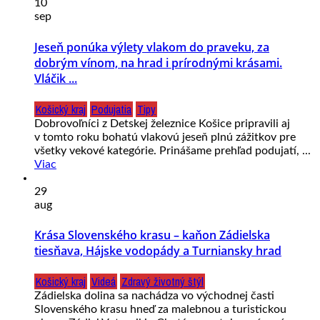
10
sep
Jeseň ponúka výlety vlakom do praveku, za
dobrým vínom, na hrad i prírodnými krásami.
Vláčik ...
Košický kraj
Podujatia
Tipy
Dobrovoľníci z Detskej železnice Košice pripravili aj
v tomto roku bohatú vlakovú jeseň plnú zážitkov pre
všetky vekové kategórie. Prinášame prehľad podujatí, ...
Viac
29
aug
Krása Slovenského krasu – kaňon Zádielska
tiesňava, Hájske vodopády a Turniansky hrad
Košický kraj
Videá
Zdravý životný štýl
Zádielska dolina sa nachádza vo východnej časti
Slovenského krasu hneď za malebnou a turistickou