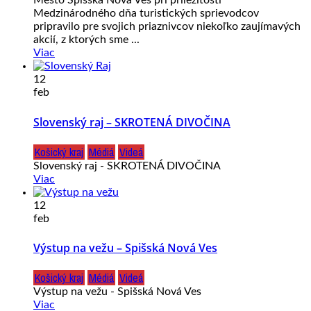
Mesto Spišská Nová Ves pri príležitosti
Medzinárodného dňa turistických sprievodcov
pripravilo pre svojich priaznivcov niekoľko zaujímavých
akcií, z ktorých sme ...
Viac
12
feb
Slovenský raj – SKROTENÁ DIVOČINA
Košický kraj
Médiá
Videá
Slovenský raj - SKROTENÁ DIVOČINA
Viac
12
feb
Výstup na vežu – Spišská Nová Ves
Košický kraj
Médiá
Videá
Výstup na vežu - Spišská Nová Ves
Viac