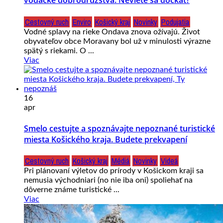
vodácke dobrodružstvá. Neviete sa dočkať?
Cestovný ruch
Enviro
Košický kraj
Novinky
Podujatia
Vodné splavy na rieke Ondava znova ožívajú. Život
obyvateľov obce Moravany bol už v minulosti výrazne
spätý s riekami. O ...
Viac
16
apr
Smelo cestujte a spoznávajte nepoznané turistické
miesta Košického kraja. Budete prekvapení
Cestovný ruch
Košický kraj
Médiá
Novinky
Videá
Pri plánovaní výletov do prírody v Košickom kraji sa
nemusia východniari (no nie iba oni) spoliehať na
dôverne známe turistické ...
Viac