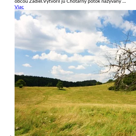
obcou Zádiel.Vytvoril ju Chotárny potok nazývaný ...
Viac