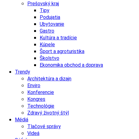
Prešovský kraj
Tipy
Podujatia
Ubytovanie
Gastro
Kultúra a tradície
Kúpele
Šport a agroturistika
Školstvo
Ekonomika obchod a doprava
Trendy
Architektúra a dizajn
Enviro
Konferencie
Kongres
Technológie
Zdravý životný štýl
Médiá
Tlačové správy
Videá