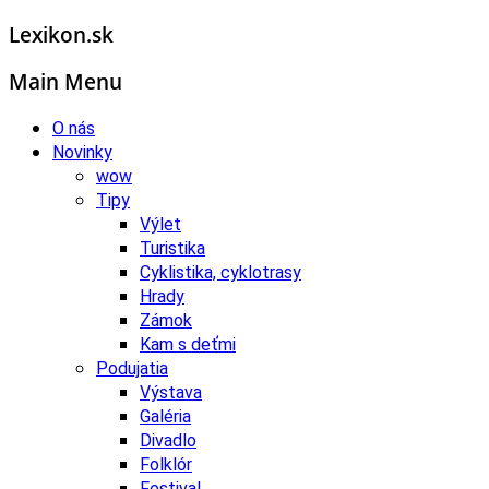
Lexikon.sk
Main Menu
O nás
Novinky
wow
Tipy
Výlet
Turistika
Cyklistika, cyklotrasy
Hrady
Zámok
Kam s deťmi
Podujatia
Výstava
Galéria
Divadlo
Folklór
Festival