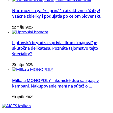
Noc múzeí a galérií prináša atraktívne zážitky!
Vzácne zbierky i podujatia po celom Slovensku
22 mája, 2026
Liptovská bryndza s prívlastkom “májová” je
skutočná delikatesa. Poznáte tajomstvo tejto
špeciality?
20 mája, 2026
Milka a MONOPOLY – ikonické duo sa spája v
kampani. Nakupovanie mení na súťaž o ...
29 apríla, 2026