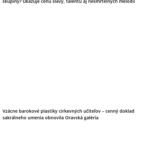
skupiny? Ukazuje cenu slávy, talentu aj nesmrteľných melódií
Vzácne barokové plastiky cirkevných učiteľov – cenný doklad
sakrálneho umenia obnovila Oravská galéria