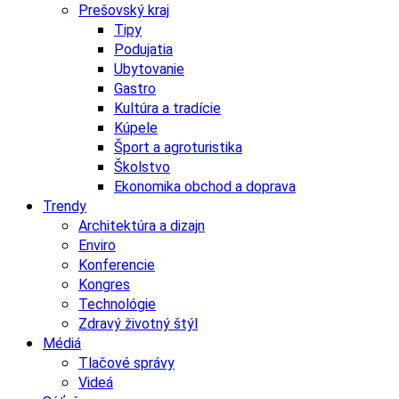
Prešovský kraj
Tipy
Podujatia
Ubytovanie
Gastro
Kultúra a tradície
Kúpele
Šport a agroturistika
Školstvo
Ekonomika obchod a doprava
Trendy
Architektúra a dizajn
Enviro
Konferencie
Kongres
Technológie
Zdravý životný štýl
Médiá
Tlačové správy
Videá