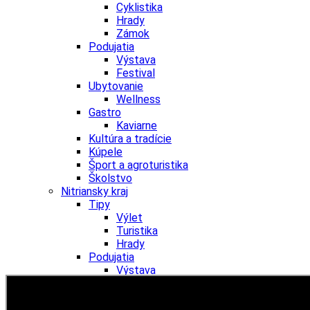
Cyklistika
Hrady
Zámok
Podujatia
Výstava
Festival
Ubytovanie
Wellness
Gastro
Kaviarne
Kultúra a tradície
Kúpele
Šport a agroturistika
Školstvo
Nitriansky kraj
Tipy
Výlet
Turistika
Hrady
Podujatia
Výstava
Festival
Divadlo
Ubytovanie