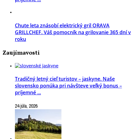
Chute leta znásobí elektrický gril ORAVA
GRILLCHEF. Váš pomocník na grilovanie 365 dní v
roku
Zaujímavosti
Tradičný letný cieľ turistov – jaskyne. Naše
slovensko ponúka pri návšteve veľký bonus –
príjemné ...
24 júla, 2026