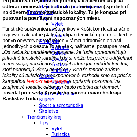
Školstvo
Pri plánovaní výletov do prírody v Košickom kraji sa
Ekonomika obchod a doprava
odteraz nemusia východniari (no nie iba oni) spoliehať
Trnavský kraj
na dôverne známe turistické lokality. Tu je kompas pri
Tipy
putovaní a poznávaní nepoznaných miest.
Výlet
Turistické správanie návštevníkov v Košickom kraji značne
Hrady
ovplyvnili aktuálne platné protipandemické opatrenia, keď je
Zámok
pohyb obyvateľov možný len v rámci prírodných oblastí
Podujatia
jednotlivých okresov. To sa však, našťastie, postupne mení.
Výstava
„Od začiatku pandémie vnímame, že ľudia uprednostňujú
Galéria
prírodné turistické lokality, kde si môžu bezpečne oddýchnuť
Divadlo
mimo svojej domácnosti. S príchodom jari pribúda turistov,
Festival
ktorí podnikajú výlety do prírody. Keďže mnohé známe
Koncert
lokality sú turisticky preexponované, rozhodli sme sa prísť s
Gastro
kampaňou
Nepoznané miesta
a upriamiť pozornosť na
Kaviarne
zaujímavé lokality, o ktorých často netušia ani domáci,“
Víno
povedal
predseda Košického samosprávneho kraja
Kultúra a tradície
Rastislav Trnka
.
Kúpele
Šport a agroturistika
Školstvo
Trenčiansky kraj
Tipy
Výlet
Turistika