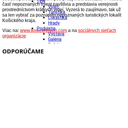
Tipy
časť nepoznaných miest navštívia a predstavia verejnosti
Výlet
prostredníctvom krátkych videí. Vyzerá to zaujímavo, tak už
Turistika
sa len vybrať za poznaním nepoznaných turistických lokalít
Cyklistika
Košického kraja.
Hrady
Podujatia
Viac na:
www.kosiceregion.com
a na
sociálnych sieťach
Výstava
organizácie
Galéria
Folklór
ODPORÚČAME
Ubytovanie
Pobyty
Wellness
Gastro
Kaviarne
Kultúra a tradície
Kúpele
Šport a agroturistika
Školstvo
Ekonomika obchod a doprava