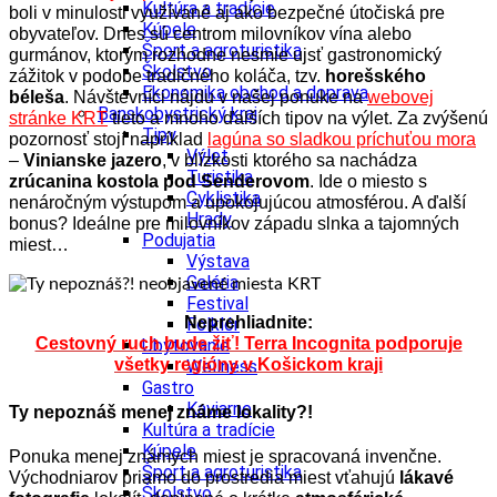
Kultúra a tradície
boli v minulosti využívané aj ako bezpečné útočiská pre
Kúpele
obyvateľov. Dnes sú centrom milovníkov vína alebo
Šport a agroturistika
gurmánov, ktorým rozhodne nesmie ujsť gastronomický
Školstvo
zážitok v podobe tradičného koláča, tzv.
horešského
Ekonomika obchod a doprava
béleša
. Návštevníci nájdu v našej ponuke na
webovej
Banskobystrický kraj
stránke KRT
tieto a mnoho ďalších tipov na výlet. Za zvýšenú
Tipy
pozornosť stojí napríklad
lagúna so sladkou príchuťou mora
Výlet
–
Vinianske jazero
, v blízkosti ktorého sa nachádza
Turistika
zrúcanina kostola pod Senderovom
. Ide o miesto s
Cyklistika
nenáročným výstupom a upokojujúcou atmosférou. A ďalší
Hrady
bonus? Ideálne pre milovníkov západu slnka a tajomných
Podujatia
miest…
Výstava
Galéria
Festival
Neprehliadnite:
Folklór
Cestovný ruch bude žiť! Terra Incognita podporuje
Ubytovanie
všetky regióny v Košickom kraji
Wellness
Gastro
Kaviarne
Ty nepoznáš menej známe lokality?!
Kultúra a tradície
Kúpele
Ponuka menej známych miest je spracovaná invenčne.
Šport a agroturistika
Východniarov priamo do prostredia miest vťahujú
lákavé
Školstvo