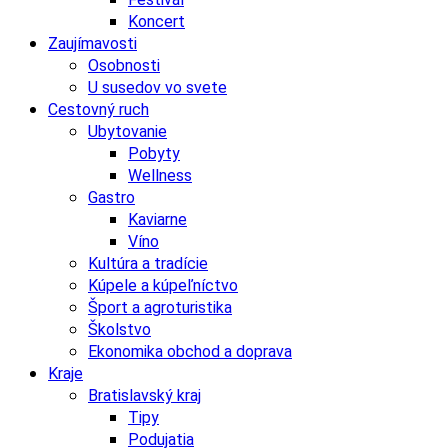
Koncert
Zaujímavosti
Osobnosti
U susedov vo svete
Cestovný ruch
Ubytovanie
Pobyty
Wellness
Gastro
Kaviarne
Víno
Kultúra a tradície
Kúpele a kúpeľníctvo
Šport a agroturistika
Školstvo
Ekonomika obchod a doprava
Kraje
Bratislavský kraj
Tipy
Podujatia