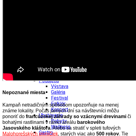
Wellness
Gastro
Víno
Kultúra a tradície
Šport a agroturistika
Školstvo
Ekonomika obchod a doprava
Žilinský kraj
Tipy
Výlet
Turistika
Cyklistika
Hrady
Podujatia
Výstava
Galéria
Nepoznané miesta
Festival
Folklór
Kampaň netradičným spôsobom upozorňuje na menej
Koncert
známe lokality. Počas jarných dní sa návštevníci môžu
Ubytovanie
ponoriť do
francúzskej záhrady so vzácnymi drevinami
či
Pobyty
bohatými rastlinami v rámci areálu
barokového
Wellness
Jasovského kláštora
. Alebo sa stratiť v spleti tufových
Gastro
Malohorešských pivničiek
, starých viac ako
500 rokov
. Tie