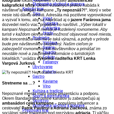
fotografie
lokalít, doplnené o krátke
atmosférické
Ekonomika obchod a doprava
kaligrafické texty.
Okrem vizuálnych prvkov nabáda k
Košický kraj
návšteve aj slogan kampane
„Ty nepoznáš?!“
, ktorý v sebe
Tipy
nesie istú dávku drzosti. Adresáta má pozitívne vyprovokovať
Výlet
a vyzvať k tomu, aby sa napríklad aj o
jazere Farárova jama
Turistika
dozvedel niečo viac, prípadne ho navštívil.
„Výber lokalít v
Cyklistika
kampani Nepoznané miesta je rozdelený rovnomerne. Aby
Hrady
turisti v každom okrese mali možnosť objavovať nové miesta,
Podujatia
kde koncentrácia ľudí nie je taká výrazná, a pohyb v prírode
Výstava
bude pre návštevníkov bezpečný. Našim cieľom je
Galéria
zabezpečiť rovnomerný tok návštevníkov a prinášať im
Divadlo
neustále nové a zaujímavé informácie o turistických
Folklór
lokalitách,“
uvádza
výkonná riaditeľka KRT Lenka
Fašiangy
Vargová Jurková
.
Ubytovanie
Pobyty
Gastro
Kaviarne
Stretneme sa …?
Víno
Kultúra a tradície
Nepoznané miesta majú svoju prezentáciu a podporu.
Šport a agroturistika
Okrem štandardných online kanálov ju zabezpečujú aj
Školstvo
ambasádori celej kampane
– populárny influencer a
Ekonomika obchod a doprava
cestovateľ
Patrik Paulínyi a Adriana Žiačková
, známa zo
Prešovský kraj
sociálnej siete Instagram pod prezývkou
adriazia
. Tí väčšiu