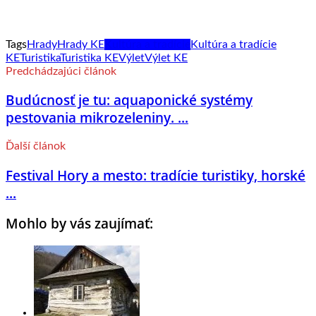
Tags
Hrady
Hrady KE
Kultúra a tradície
Kultúra a tradície
KE
Turistika
Turistika KE
Výlet
Výlet KE
Predchádzajúci článok
Budúcnosť je tu: aquaponické systémy
pestovania mikrozeleniny. ...
Ďalší článok
Festival Hory a mesto: tradície turistiky, horské
...
Mohlo by vás zaujímať: