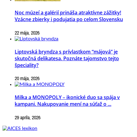
Noc múzeí a galérií prináša atraktívne zážitky!
Vzácne zbierky i podujatia po celom Slovensku
22 mája, 2026
Liptovská bryndza s prívlastkom “májová” je
skutočná delikatesa. Poznáte tajomstvo tejto
špeciality?
20 mája, 2026
Milka a MONOPOLY – ikonické duo sa spája v
kampani. Nakupovanie mení na súťaž o ...
29 apríla, 2026