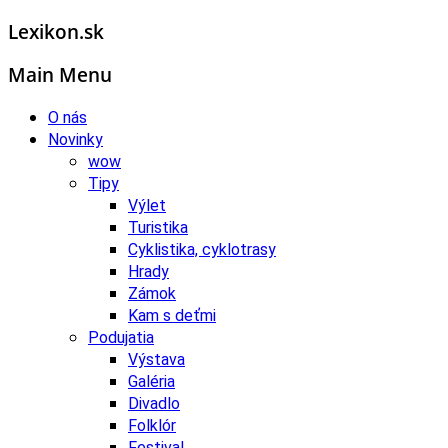
Lexikon.sk
Main Menu
O nás
Novinky
wow
Tipy
Výlet
Turistika
Cyklistika, cyklotrasy
Hrady
Zámok
Kam s deťmi
Podujatia
Výstava
Galéria
Divadlo
Folklór
Festival