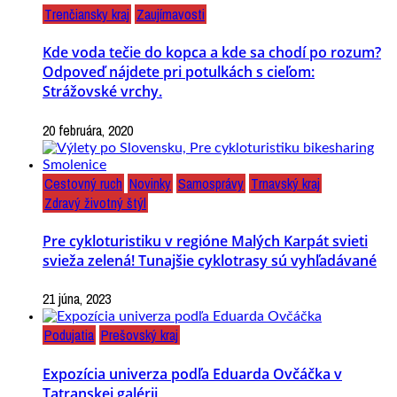
Trenčiansky kraj
Zaujímavosti
Kde voda tečie do kopca a kde sa chodí po rozum?
Odpoveď nájdete pri potulkách s cieľom:
Strážovské vrchy.
20 februára, 2020
Cestovný ruch
Novinky
Samosprávy
Trnavský kraj
Zdravý životný štýl
Pre cykloturistiku v regióne Malých Karpát svieti
svieža zelená! Tunajšie cyklotrasy sú vyhľadávané
21 júna, 2023
Podujatia
Prešovský kraj
Expozícia univerza podľa Eduarda Ovčáčka v
Tatranskej galérii