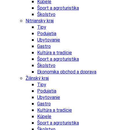
Kúpele
Šport a agroturistika
Školstvo
Nitriansky kraj
Tipy
Podujatia
Ubytovanie
Gastro
Kultúra a tradície
Šport a agroturistika
Školstvo
Ekonomika obchod a doprava
Žilinský kraj
Tipy
Podujatia
Ubytovanie
Gastro
Kultúra a tradície
Kúpele
Šport a agroturistika
Školstvo