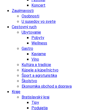
Koncert
Zaujímavosti
Osobnosti
U susedov vo svete
Cestovný ruch
Ubytovanie
Pobyty
Wellness
Gastro
Kaviarne
Víno
Kultúra a tradície
Kúpele a kúpeľníctvo
Šport a agroturistika
Školstvo
Ekonomika obchod a doprava
Kraje
Bratislavský kraj
Tipy
Podujatia