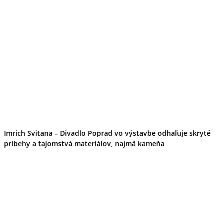
Cyklistika
Hrady
Zámok
Podujatia
Výstava
Festival
Ubytovanie
Wellness
Gastro
Kaviarne
Kultúra a tradície
Kúpele
Šport a agroturistika
Školstvo
Imrich Svitana – Divadlo Poprad vo výstavbe odhaľuje skryté
Nitriansky kraj
príbehy a tajomstvá materiálov, najmä kameňa
Tipy
Výlet
Turistika
Hrady
Podujatia
Výstava
Festival
Divadlo
Ubytovanie