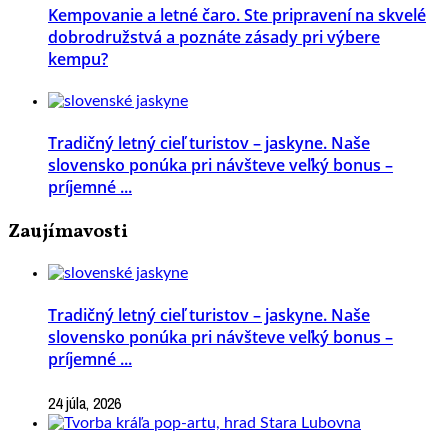
Kempovanie a letné čaro. Ste pripravení na skvelé
dobrodružstvá a poznáte zásady pri výbere
kempu?
Tradičný letný cieľ turistov – jaskyne. Naše
slovensko ponúka pri návšteve veľký bonus –
príjemné ...
Zaujímavosti
Tradičný letný cieľ turistov – jaskyne. Naše
slovensko ponúka pri návšteve veľký bonus –
príjemné ...
24 júla, 2026