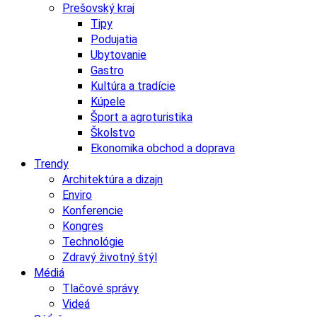
Prešovský kraj
Tipy
Podujatia
Ubytovanie
Gastro
Kultúra a tradície
Kúpele
Šport a agroturistika
Školstvo
Ekonomika obchod a doprava
Trendy
Architektúra a dizajn
Enviro
Konferencie
Kongres
Technológie
Zdravý životný štýl
Médiá
Tlačové správy
Videá