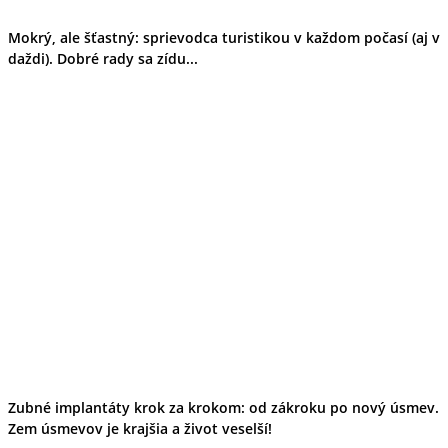
Ekonomika obchod a doprava
Košický kraj
Mokrý, ale šťastný: sprievodca turistikou v každom počasí (aj v
Tipy
daždi). Dobré rady sa zídu...
Výlet
Turistika
Cyklistika
Hrady
Podujatia
Výstava
Galéria
Divadlo
Folklór
Fašiangy
Ubytovanie
Pobyty
Gastro
Kaviarne
Víno
Kultúra a tradície
Šport a agroturistika
Školstvo
Zubné implantáty krok za krokom: od zákroku po nový úsmev.
Ekonomika obchod a doprava
Zem úsmevov je krajšia a život veselší!
Prešovský kraj