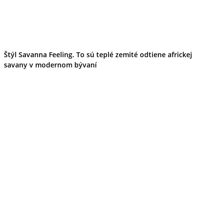
Kultúra a tradície
Kúpele
Šport a agroturistika
Školstvo
Ekonomika obchod a doprava
Banskobystrický kraj
Štýl Savanna Feeling. To sú teplé zemité odtiene africkej
Tipy
savany v modernom bývaní
Výlet
Turistika
Cyklistika
Hrady
Podujatia
Výstava
Galéria
Festival
Folklór
Ubytovanie
Wellness
Gastro
Kaviarne
Kultúra a tradície
Kúpele
Šport a agroturistika
Školstvo