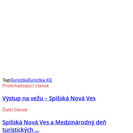
Tags
Turistika
Turistika KE
Predchádzajúci článok
Výstup na vežu – Spišská Nová Ves
Ďalší článok
Spišská Nová Ves a Medzinárodný deň
turistických ...