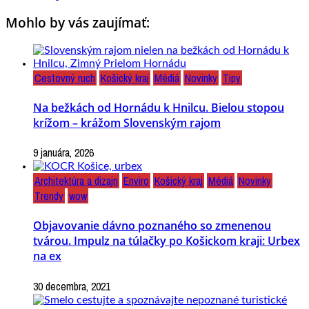
Mohlo by vás zaujímať:
Cestovný ruch
Košický kraj
Médiá
Novinky
Tipy
Na bežkách od Hornádu k Hnilcu. Bielou stopou
krížom – krážom Slovenským rajom
9 januára, 2026
Architektúra a dizajn
Enviro
Košický kraj
Médiá
Novinky
Trendy
wow
Objavovanie dávno poznaného so zmenenou
tvárou. Impulz na túlačky po Košickom kraji: Urbex
na ex
30 decembra, 2021