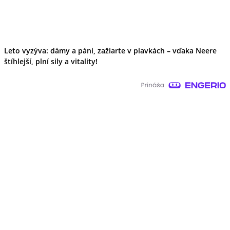
Leto vyzýva: dámy a páni, zažiarte v plavkách – vďaka Neere
štíhlejší, plní sily a vitality!