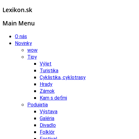
Lexikon.sk
Main Menu
O nás
Novinky
wow
Tipy
Výlet
Turistika
Cyklistika, cyklotrasy
Hrady
Zámok
Kam s deťmi
Podujatia
Výstava
Galéria
Divadlo
Folklór
Festival