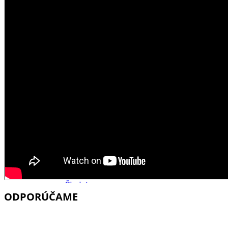
Školstvo
Ekonomika obchod a doprava
Trnavský kraj
Tipy
Výlet
Hrady
Zámok
Podujatia
Výstava
Galéria
Divadlo
Festival
Koncert
Gastro
Kaviarne
Víno
Kultúra a tradície
Kúpele
Šport a agroturistika
Školstvo
ODPORÚČAME
Trenčiansky kraj
Tipy
Výlet
Turistika