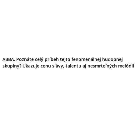
Wellness
Gastro
Víno
Kultúra a tradície
Šport a agroturistika
Školstvo
Ekonomika obchod a doprava
Žilinský kraj
Tipy
Výlet
ABBA. Poznáte celý príbeh tejto fenomenálnej hudobnej
Turistika
skupiny? Ukazuje cenu slávy, talentu aj nesmrteľných melódií
Cyklistika
Hrady
Podujatia
Výstava
Galéria
Festival
Folklór
Koncert
Ubytovanie
Pobyty
Wellness
Gastro