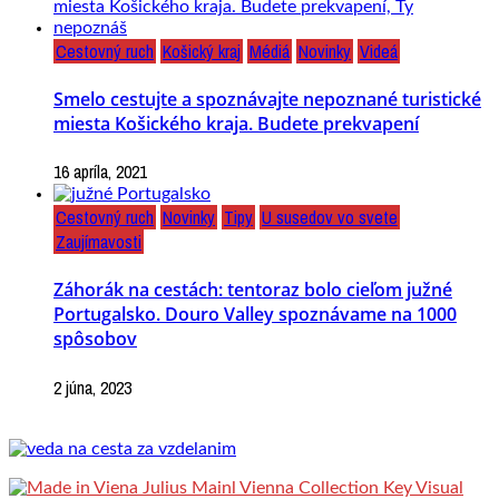
Cestovný ruch
Košický kraj
Médiá
Novinky
Videá
Smelo cestujte a spoznávajte nepoznané turistické
miesta Košického kraja. Budete prekvapení
16 apríla, 2021
Cestovný ruch
Novinky
Tipy
U susedov vo svete
Zaujímavosti
Záhorák na cestách: tentoraz bolo cieľom južné
Portugalsko. Douro Valley spoznávame na 1000
spôsobov
2 júna, 2023