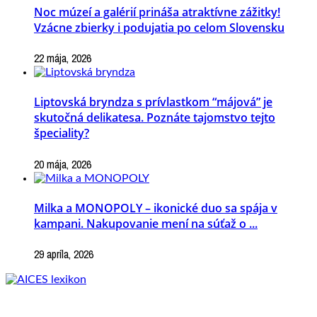
Noc múzeí a galérií prináša atraktívne zážitky!
Vzácne zbierky i podujatia po celom Slovensku
22 mája, 2026
Liptovská bryndza s prívlastkom “májová” je
skutočná delikatesa. Poznáte tajomstvo tejto
špeciality?
20 mája, 2026
Milka a MONOPOLY – ikonické duo sa spája v
kampani. Nakupovanie mení na súťaž o ...
29 apríla, 2026