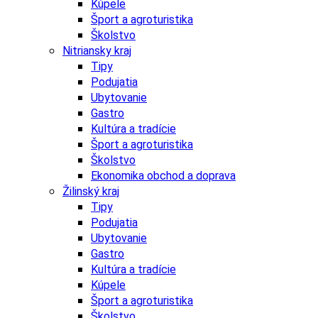
Kúpele
Šport a agroturistika
Školstvo
Nitriansky kraj
Tipy
Podujatia
Ubytovanie
Gastro
Kultúra a tradície
Šport a agroturistika
Školstvo
Ekonomika obchod a doprava
Žilinský kraj
Tipy
Podujatia
Ubytovanie
Gastro
Kultúra a tradície
Kúpele
Šport a agroturistika
Školstvo