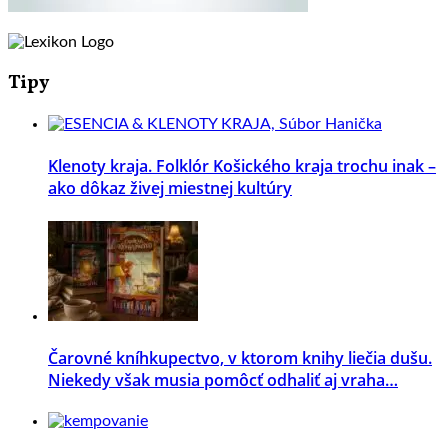
Tipy
Klenoty kraja. Folklór Košického kraja trochu inak –
ako dôkaz živej miestnej kultúry
Čarovné kníhkupectvo, v ktorom knihy liečia dušu.
Niekedy však musia pomôcť odhaliť aj vraha…