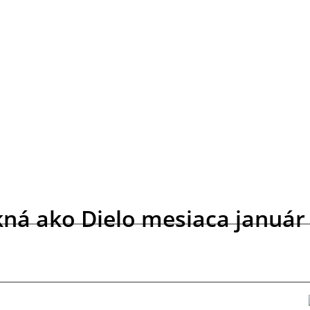
ná ako Dielo mesiaca január ´