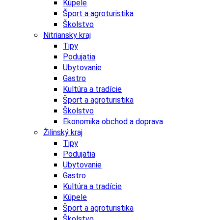
Kúpele
Šport a agroturistika
Školstvo
Nitriansky kraj
Tipy
Podujatia
Ubytovanie
Gastro
Kultúra a tradície
Šport a agroturistika
Školstvo
Ekonomika obchod a doprava
Žilinský kraj
Tipy
Podujatia
Ubytovanie
Gastro
Kultúra a tradície
Kúpele
Šport a agroturistika
Školstvo