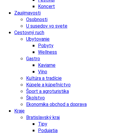
Koncert
Zaujímavosti
Osobnosti
U susedov vo svete
Cestovný ruch
Ubytovanie
Pobyty
Wellness
Gastro
Kaviarne
Víno
Kultúra a tradície
Kúpele a kúpeľníctvo
Šport a agroturistika
Školstvo
Ekonomika obchod a doprava
Kraje
Bratislavský kraj
Tipy
Podujatia