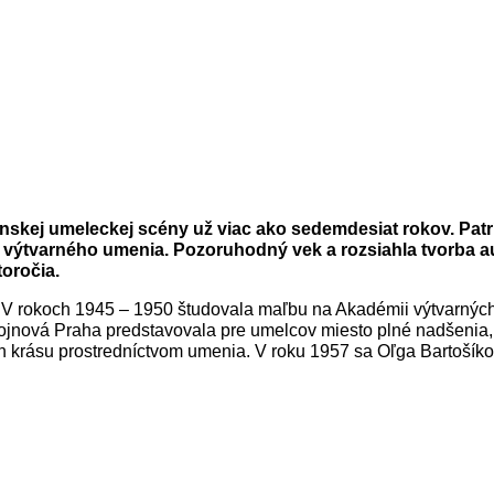
kej umeleckej scény už viac ako sedemdesiat rokov. Patrí 
 výtvarného umenia. Pozoruhodný vek a rozsiahla tvorba au
toročia.
. V rokoch 1945 – 1950 študovala maľbu na Akadémii výtvarných
ovojnová Praha predstavovala pre umelcov miesto plné nadšeni
h krásu prostredníctvom umenia. V roku 1957 sa Oľga Bartošíko