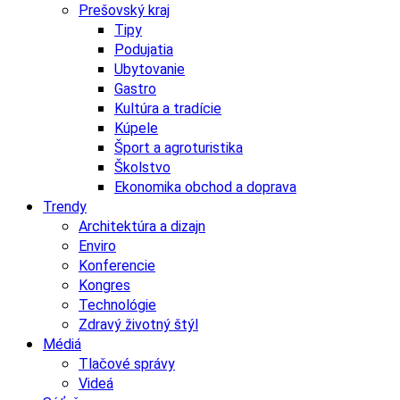
Prešovský kraj
Tipy
Podujatia
Ubytovanie
Gastro
Kultúra a tradície
Kúpele
Šport a agroturistika
Školstvo
Ekonomika obchod a doprava
Trendy
Architektúra a dizajn
Enviro
Konferencie
Kongres
Technológie
Zdravý životný štýl
Médiá
Tlačové správy
Videá