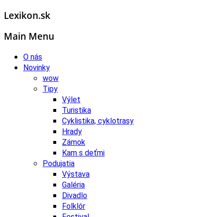
Lexikon.sk
Main Menu
O nás
Novinky
wow
Tipy
Výlet
Turistika
Cyklistika, cyklotrasy
Hrady
Zámok
Kam s deťmi
Podujatia
Výstava
Galéria
Divadlo
Folklór
Festival