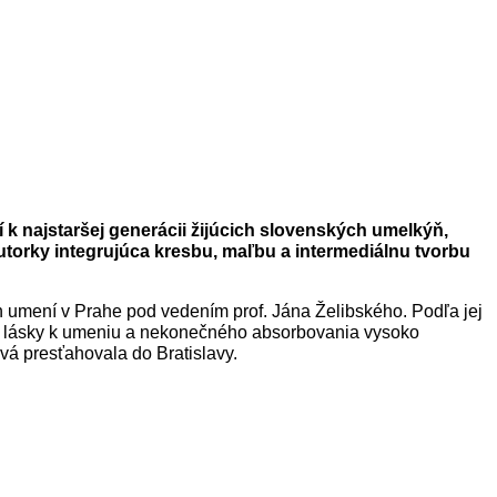
k najstaršej generácii žijúcich slovenských umelkýň,
torky integrujúca kresbu, maľbu a intermediálnu tvorbu
 umení v Prahe pod vedením prof. Jána Želibského. Podľa jej
a, lásky k umeniu a nekonečného absorbovania vysoko
vá presťahovala do Bratislavy.