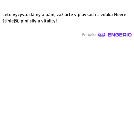
Leto vyzýva: dámy a páni, zažiarte v plavkách – vďaka Neere
štíhlejší, plní sily a vitality!