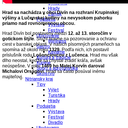
Cyklistika
Hrady
Hrad sa nachádza v obci Divín na rozhraní Krupinskej
Zámok
výšiny a Lučenskej kotliny na nevysokom pahorku
Podujatia
priamo nad rovnomennou obcou.
Výstava
Festival
Hrad Divín bol postavený medzi
12. až 13. storočím v
Ubytovanie
gotickom štýle
. Slúžil hlavne na pozorovanie a ochranu
Wellness
ciest v banskej oblasti. V našich písomných prameňoch sa
Gastro
spomína až okolo roku
1329
. Podľa nich, ich postavil
Kaviarne
príslušník rodu
Lošonciovcov z Lučenca
. Hrad mu však
Kultúra a tradície
dlho neostal, keďže sa chystal zradiť kráľa, avšak
Kúpele
neúspešne. V roku
1469 ho Matej Korvín daroval
Šport a agroturistika
Michalovi Orságovi
. Hrad sa často posúval inému
Školstvo
majiteľovi.
Nitriansky kraj
Tipy
Výlet
Turistika
Hrady
Podujatia
Výstava
Festival
Divadlo
Ubytovanie