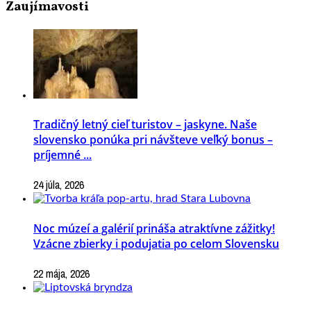
Zaujímavosti
Tradičný letný cieľ turistov – jaskyne. Naše
slovensko ponúka pri návšteve veľký bonus –
príjemné ...
24 júla, 2026
Noc múzeí a galérií prináša atraktívne zážitky!
Vzácne zbierky i podujatia po celom Slovensku
22 mája, 2026