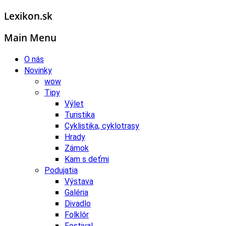
Lexikon.sk
Main Menu
O nás
Novinky
wow
Tipy
Výlet
Turistika
Cyklistika, cyklotrasy
Hrady
Zámok
Kam s deťmi
Podujatia
Výstava
Galéria
Divadlo
Folklór
Festival