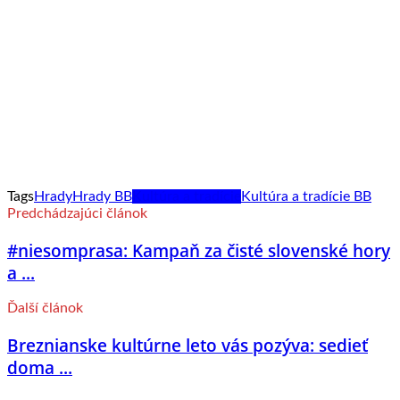
Tags
Hrady
Hrady BB
Kultúra a tradície
Kultúra a tradície BB
Predchádzajúci článok
#niesomprasa: Kampaň za čisté slovenské hory
a ...
Ďalší článok
Breznianske kultúrne leto vás pozýva: sedieť
doma ...