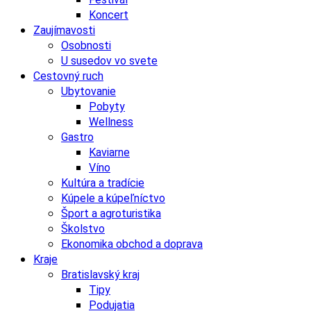
Koncert
Zaujímavosti
Osobnosti
U susedov vo svete
Cestovný ruch
Ubytovanie
Pobyty
Wellness
Gastro
Kaviarne
Víno
Kultúra a tradície
Kúpele a kúpeľníctvo
Šport a agroturistika
Školstvo
Ekonomika obchod a doprava
Kraje
Bratislavský kraj
Tipy
Podujatia