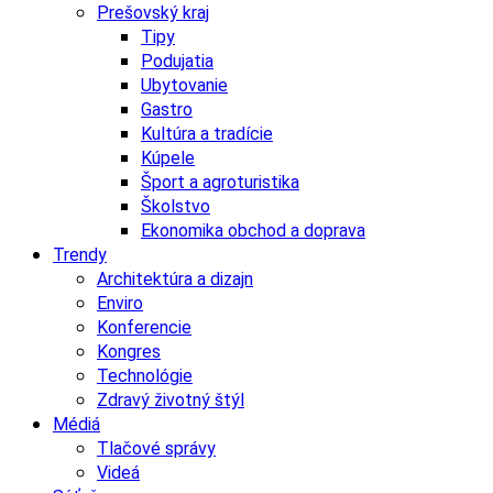
Prešovský kraj
Tipy
Podujatia
Ubytovanie
Gastro
Kultúra a tradície
Kúpele
Šport a agroturistika
Školstvo
Ekonomika obchod a doprava
Trendy
Architektúra a dizajn
Enviro
Konferencie
Kongres
Technológie
Zdravý životný štýl
Médiá
Tlačové správy
Videá