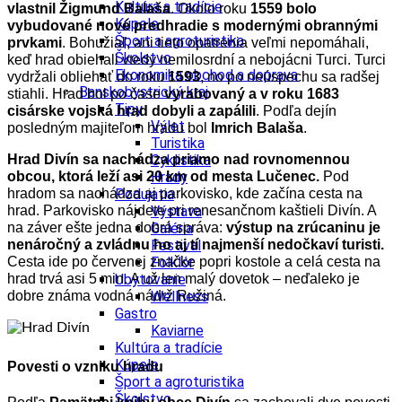
Kultúra a tradície
vlastnil Žigmund Balaša
. Okolo roku
1559 bolo
Kúpele
vybudované nové predhradie s modernými obrannými
Šport a agroturistika
prvkami
. Bohužiaľ, ani tieto opatrenia veľmi nepomáhali,
Školstvo
keď hrad obiehali vtedy nemilosrdní a nebojácni Turci. Turci
Ekonomika obchod a doprava
vydržali obliehať do roku
1593
, no po neúspechu sa radšej
Banskobystrický kraj
stiahli. Hrad bol po čase
vyrabovaný a v roku 1683
Tipy
cisárske vojská hrad dobyli a zapálili
. Podľa dejín
Výlet
posledným majiteľom hradu bol
Imrich Balaša
.
Turistika
Cyklistika
Hrad Divín sa nachádza priamo nad rovnomennou
Hrady
obcou, ktorá leží asi 20 km od mesta Lučenec.
Pod
Podujatia
hradom sa nachádza aj parkovisko, kde začína cesta na
Výstava
hrad. Parkovisko nájdete pri renesančnom kaštieli Divín.
A
Galéria
na záver ešte jedna dobrá správa:
výstup na zrúcaninu je
Festival
nenáročný a zvládnu ho aj tí najmenší nedočkaví turisti.
Folklór
Cesta ide po červenej značke popri kostole a celá cesta na
Ubytovanie
hrad trvá asi 5 min. A už len malý dovetok – neďaleko je
Wellness
dobre známa vodná nádrž Ružiná.
Gastro
Kaviarne
Kultúra a tradície
Kúpele
Povesti o vzniku hradu
Šport a agroturistika
Školstvo