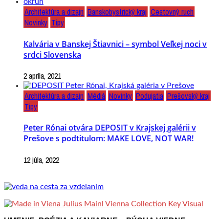
Architektúra a dizajn
Banskobystrický kraj
Cestovný ruch
Novinky
Tipy
Kalvária v Banskej Štiavnici – symbol Veľkej noci v
srdci Slovenska
2 apríla, 2021
Architektúra a dizajn
Médiá
Novinky
Podujatia
Prešovský kraj
Tipy
Peter Rónai otvára DEPOSIT v Krajskej galérii v
Prešove s podtitulom: MAKE LOVE, NOT WAR!
12 júla, 2022