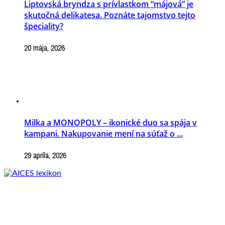
Liptovská bryndza s prívlastkom “májová” je
skutočná delikatesa. Poznáte tajomstvo tejto
špeciality?
20 mája, 2026
Milka a MONOPOLY – ikonické duo sa spája v
kampani. Nakupovanie mení na súťaž o ...
29 apríla, 2026