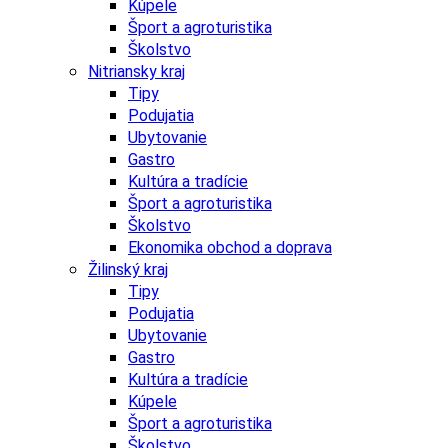
Kúpele
Šport a agroturistika
Školstvo
Nitriansky kraj
Tipy
Podujatia
Ubytovanie
Gastro
Kultúra a tradície
Šport a agroturistika
Školstvo
Ekonomika obchod a doprava
Žilinský kraj
Tipy
Podujatia
Ubytovanie
Gastro
Kultúra a tradície
Kúpele
Šport a agroturistika
Školstvo