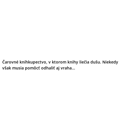
Tipy
Výlet
Turistika
Cyklistika
Hrady
Podujatia
Výstava
Galéria
Folklór
Ubytovanie
Pobyty
Wellness
Čarovné kníhkupectvo, v ktorom knihy liečia dušu. Niekedy
Gastro
však musia pomôcť odhaliť aj vraha...
Kaviarne
Kultúra a tradície
Kúpele
Šport a agroturistika
Školstvo
Ekonomika obchod a doprava