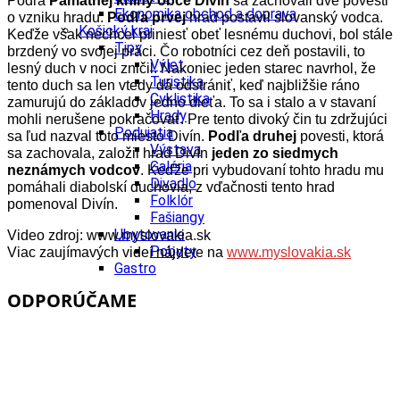
Podľa
Pamätnej knihy obce Divín
sa zachovali dve povesti
Ekonomika obchod a doprava
o vzniku hradu.
Podľa prvej
hrad postavil slovanský vodca.
Košický kraj
Keďže však nechcel priniesť obeť lesnému duchovi, bol stále
Tipy
brzdený vo svojej práci. Čo robotníci cez deň postavili, to
Výlet
lesný duch v noci zničil. Nakoniec jeden starec navrhol, že
Turistika
tento duch sa len vtedy dá odstrániť, keď najbližšie ráno
Cyklistika
zamurujú do základov jedno dieťa. To sa i stalo a v stavaní
Hrady
mohli nerušene pokračovať. Pre tento divoký čin tu zdržujúci
Podujatia
sa ľud nazval toto miesto Divín.
Podľa druhej
povesti, ktorá
Výstava
sa zachovala, založil hrad Divín
jeden zo siedmych
Galéria
neznámych vodcov
. Keďže pri vybudovaní tohto hradu mu
Divadlo
pomáhali diabolskí duchovia, z vďačnosti tento hrad
Folklór
pomenoval Divín.
Fašiangy
Ubytovanie
Video zdroj: www.myslovakia.sk
Pobyty
Viac zaujímavých videí nájdete na
www.myslovakia.sk
Gastro
Kaviarne
ODPORÚČAME
Víno
Kultúra a tradície
Šport a agroturistika
Školstvo
Ekonomika obchod a doprava
Prešovský kraj