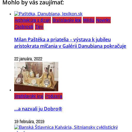
Mohlo by vás zaujímať:
Architektúra a dizajn
Bratislavský kraj
Médiá
Novinky
Osobnosti
Tipy
Milan Paštéka a priatelia – výstava k jubileu
aristokrata mlčania v Galérii Danubiana pokračuje
22 januára, 2022
Bratislavský kraj
Podujatia
…a nazvali ju Dobro®
19 februára, 2019