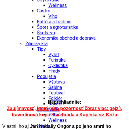
Wellness
Gastro
Víno
Kultúra a tradície
Šport a agroturistika
Školstvo
Ekonomika obchod a doprava
Žilinský kraj
Tipy
Výlet
Turistika
Cyklistika
Hrady
Podujatia
Výstava
Galéria
Festival
Folklór
Neprehliadnite:
Koncert
Zaujímavosť, ktorá púta pozornosť čoraz viac: gejzír,
Ubytovanie
Pobyty
travertínová kopa Sivá brada a Kaplnka sv. Kríža
Wellness
Gastro
Vlastnil ho aj
Ján Nádašy Ongor a po jeho smrti ho