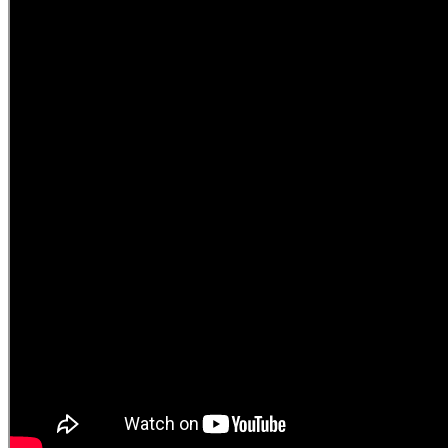
Školstvo
Ekonomika obchod a doprava
Trnavský kraj
Tipy
Výlet
Hrady
Zámok
Podujatia
Výstava
Galéria
Divadlo
Festival
Koncert
Gastro
Kaviarne
Víno
Kultúra a tradície
Kúpele
Šport a agroturistika
Školstvo
Trenčiansky kraj
Tipy
Výlet
Turistika