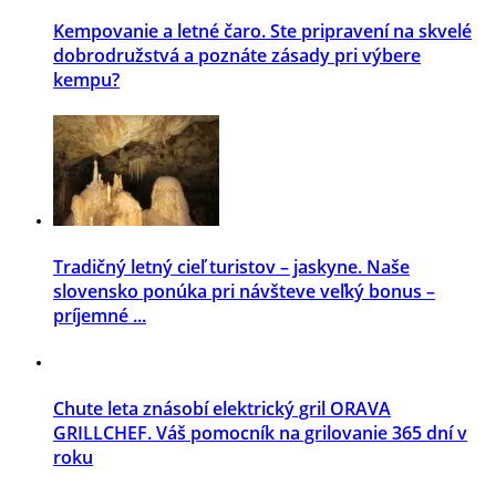
Kempovanie a letné čaro. Ste pripravení na skvelé
dobrodružstvá a poznáte zásady pri výbere
kempu?
Tradičný letný cieľ turistov – jaskyne. Naše
slovensko ponúka pri návšteve veľký bonus –
príjemné ...
Chute leta znásobí elektrický gril ORAVA
GRILLCHEF. Váš pomocník na grilovanie 365 dní v
roku