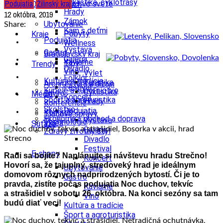
Cyklistika, cyklotrasy
Podujatia
Žilinský kraj
U susedov vo svete
Cestovný ruch
Hrady
12 októbra, 2019
Zámok
Ubytovanie
Share:
Kam s deťmi
Pobyty
Kraje
Podujatia
Wellness
Výstava
Gastro
Bratislavský kraj
Galéria
Kaviarne
Tipy
Trendy
Divadlo
Víno
Výlet
Folklór
Kultúra a tradície
Turistika
Architektúra a dizajn
Festival
Kúpele a kúpeľníctvo
Cyklistika
Enviro
Médiá
Koncert
Šport a agroturistika
Hrady
Konferencie
Školstvo
Podujatia
Kongres
Tlačové správy
Ekonomika obchod a doprava
Výstava
Technológie
Videá
Súťaže
Galéria
Zdravý životný štýl
Divadlo
Festival
E-shopy
Radi sa bojíte? Naplánujte si návštevu hradu Strečno!
Koncert
Hovorí sa, že tajuplný, stredoveký hrad je ideálnym
Ubytovanie
domovom rôznych nadprirodzených bytostí. Či je to
Gastro
pravda, zistíte počas podujatia Noc duchov, tekvíc
Kaviarne
a strašidiel v sobotu 26. októbra. Na konci sezóny sa tam
Víno
budú diať veci!
Kultúra a tradície
Šport a agroturistika