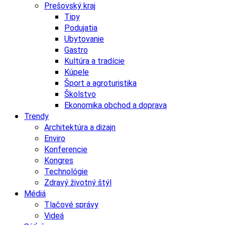
Prešovský kraj
Tipy
Podujatia
Ubytovanie
Gastro
Kultúra a tradície
Kúpele
Šport a agroturistika
Školstvo
Ekonomika obchod a doprava
Trendy
Architektúra a dizajn
Enviro
Konferencie
Kongres
Technológie
Zdravý životný štýl
Médiá
Tlačové správy
Videá