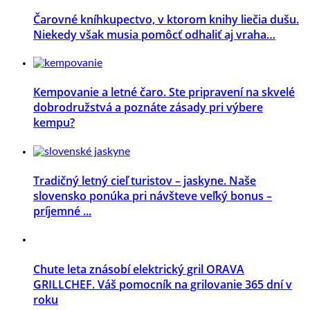
Čarovné kníhkupectvo, v ktorom knihy liečia dušu.
Niekedy však musia pomôcť odhaliť aj vraha…
Kempovanie a letné čaro. Ste pripravení na skvelé
dobrodružstvá a poznáte zásady pri výbere
kempu?
Tradičný letný cieľ turistov – jaskyne. Naše
slovensko ponúka pri návšteve veľký bonus –
príjemné ...
Chute leta znásobí elektrický gril ORAVA
GRILLCHEF. Váš pomocník na grilovanie 365 dní v
roku