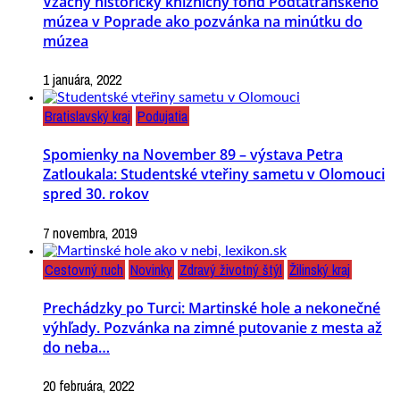
Vzácny historický knižničný fond Podtatranského
múzea v Poprade ako pozvánka na minútku do
múzea
1 januára, 2022
Bratislavský kraj
Podujatia
Spomienky na November 89 – výstava Petra
Zatloukala: Studentské vteřiny sametu v Olomouci
spred 30. rokov
7 novembra, 2019
Cestovný ruch
Novinky
Zdravý životný štýl
Žilinský kraj
Prechádzky po Turci: Martinské hole a nekonečné
výhľady. Pozvánka na zimné putovanie z mesta až
do neba…
20 februára, 2022