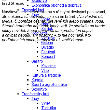
Školstvo
Ekonomika obchod a doprava
Trnavský kraj
Návštevníci sa nielen stretnú s rôznymi desivými postavami,
Tipy
ale dokonca sa dozvedia, ako sa im brániť.
„Na vlastné oči
Výlet
uvidia, či pomôže cesnak, drevený kôl alebo svätená voda.
Hrady
Stretnú hradného kapitána, ktorý tvrdí, že strašidlo na hrade
Zámok
nikdy nevidel. Zopár upírov sa tam predsa len objaví
Podujatia
a chýbať nebudú ani bosorky.
A to nie hocijaké. Kto
Výstava
podľahne ich tancu, nemusí sa už vrátiť domov.
Galéria
Divadlo
Festival
Koncert
Gastro
Kaviarne
Víno
Kultúra a tradície
Kúpele
Šport a agroturistika
Školstvo
Trenčiansky kraj
Tipy
Výlet
Turistika