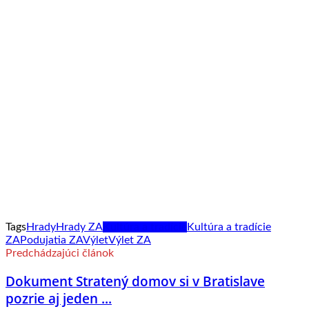
Tags
Hrady
Hrady ZA
Kultúra a tradície
Kultúra a tradície
ZA
Podujatia ZA
Výlet
Výlet ZA
Predchádzajúci článok
Dokument Stratený domov si v Bratislave
pozrie aj jeden ...