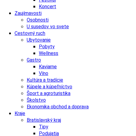
Koncert
Zaujímavosti
Osobnosti
U susedov vo svete
Cestovný ruch
Ubytovanie
Pobyty
Wellness
Gastro
Kaviarne
Víno
Kultúra a tradície
Kúpele a kúpeľníctvo
Šport a agroturistika
Školstvo
Ekonomika obchod a doprava
Kraje
Bratislavský kraj
Tipy
Podujatia