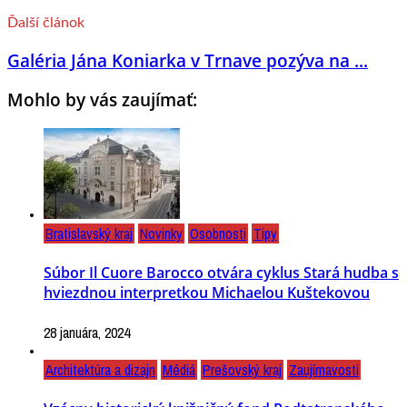
Ďalší článok
Galéria Jána Koniarka v Trnave pozýva na ...
Mohlo by vás zaujímať:
Bratislavský kraj
Novinky
Osobnosti
Tipy
Súbor Il Cuore Barocco otvára cyklus Stará hudba s
hviezdnou interpretkou Michaelou Kuštekovou
28 januára, 2024
Architektúra a dizajn
Médiá
Prešovský kraj
Zaujímavosti