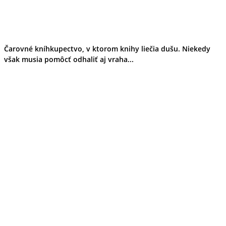
Čarovné kníhkupectvo, v ktorom knihy liečia dušu. Niekedy
však musia pomôcť odhaliť aj vraha...