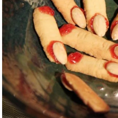
Wellness
Gastro
Víno
Kultúra a tradície
Šport a agroturistika
Školstvo
Ekonomika obchod a doprava
Žilinský kraj
Tipy
Výlet
Turistika
Cyklistika
Hrady
Podujatia
Výstava
Galéria
Festival
Folklór
Koncert
Ubytovanie
Pobyty
Wellness
Gastro