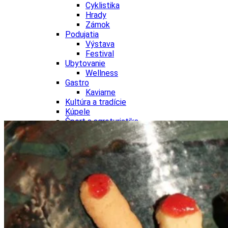
Cyklistika
Hrady
Zámok
Podujatia
Výstava
Festival
Ubytovanie
Wellness
Gastro
Kaviarne
Kultúra a tradície
Kúpele
Šport a agroturistika
Školstvo
Nitriansky kraj
Tipy
Výlet
Turistika
Hrady
Podujatia
Výstava
Festival
Divadlo
Ubytovanie