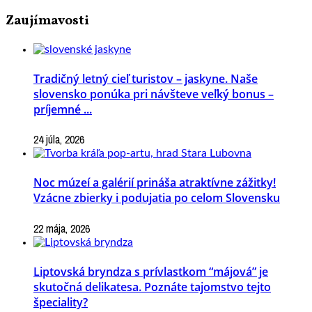
Zaujímavosti
Tradičný letný cieľ turistov – jaskyne. Naše
slovensko ponúka pri návšteve veľký bonus –
príjemné ...
24 júla, 2026
Noc múzeí a galérií prináša atraktívne zážitky!
Vzácne zbierky i podujatia po celom Slovensku
22 mája, 2026
Liptovská bryndza s prívlastkom “májová” je
skutočná delikatesa. Poznáte tajomstvo tejto
špeciality?