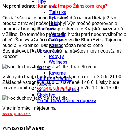
Tipy
Neprehliadnite:
Kam s deťmi po Žilinskom kraji?
Výlet
Turistika
Cyklistika
Odkiaľ všetky tie bosorky a strašidlá na hrad lietajú? No
Hrady
predsa z tmavej nočnej oblohy! Výnimočné pozorovanie
Podujatia
priamo z hradných múrov sprostredkuje
Krajská hvezdáreň
Výstava
v Žiline. Do temného prostredia hradu patrí neodmysliteľne aj
Galéria
oheň. Šou vyrážajúcu dych predvedie BlackEvils. Tajomne
Folklór
bude aj v kaplnke, kde sa nachádza hrobka Žofie
Ubytovanie
Bosniakovej. Práve tam čaká na návštevníkov neobyčajný
Pobyty
koncert.
Wellness
Gastro
Kaviarne
Vstupy do hradu budú každú polhodinu od 17.30 do 21.00.
Kultúra a tradície
Základné vstupné je 8,80 €, zľavnené 4,40 €. Lístky bude
Kúpele
možné kúpiť cez
www.predpredaj.sk
do 26. 10. do 15. 00.
Šport a agroturistika
Školstvo
Ekonomika obchod a doprava
Viac informácií nájdete na
www.pmza.sk
ODPORÚČAME