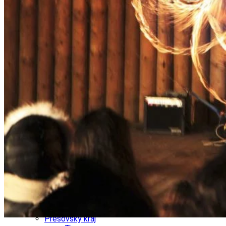
Ekonomika obchod a doprava
Košický kraj
Tipy
Výlet
Turistika
Cyklistika
Hrady
Podujatia
Výstava
Galéria
Divadlo
Folklór
Fašiangy
Ubytovanie
Pobyty
Gastro
Kaviarne
Víno
Kultúra a tradície
Šport a agroturistika
Školstvo
Ekonomika obchod a doprava
Prešovský kraj