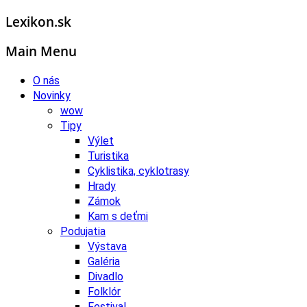
Lexikon.sk
Main Menu
O nás
Novinky
wow
Tipy
Výlet
Turistika
Cyklistika, cyklotrasy
Hrady
Zámok
Kam s deťmi
Podujatia
Výstava
Galéria
Divadlo
Folklór
Festival