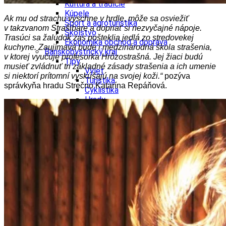
Kultúra a tradície
Kúpele
Ak mu od strachu vyschne v hrdle, môže sa osviežiť
Šport a agroturistika
v takzvanom Strašibare a dopriať si nezvyčajné nápoje.
Školstvo
Trasúci sa žalúdok zas pošteklia jedlá zo stredovekej
Ekonomika obchod a doprava
kuchyne. Zaujímavá bude i medzinárodná škola strašenia,
Banskobystrický kraj
v ktorej vyučuje profesorka Hrôzostrašná. Jej žiaci budú
Tipy
musieť zvládnuť tri základné zásady strašenia a ich umenie
Výlet
si niektorí prítomní vyskúšajú na svojej koži.“
pozýva
Turistika
správkyňa hradu Strečno Katarína Repáňová.
Cyklistika
Hrady
Podujatia
Výstava
Galéria
Festival
Folklór
Ubytovanie
Wellness
Gastro
Kaviarne
Kultúra a tradície
Kúpele
Šport a agroturistika
Školstvo