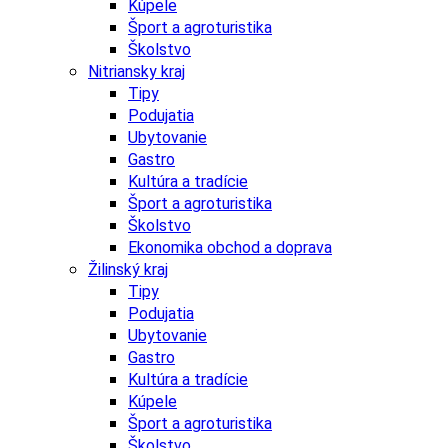
Kúpele
Šport a agroturistika
Školstvo
Nitriansky kraj
Tipy
Podujatia
Ubytovanie
Gastro
Kultúra a tradície
Šport a agroturistika
Školstvo
Ekonomika obchod a doprava
Žilinský kraj
Tipy
Podujatia
Ubytovanie
Gastro
Kultúra a tradície
Kúpele
Šport a agroturistika
Školstvo