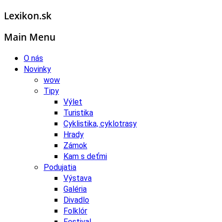
Lexikon.sk
Main Menu
O nás
Novinky
wow
Tipy
Výlet
Turistika
Cyklistika, cyklotrasy
Hrady
Zámok
Kam s deťmi
Podujatia
Výstava
Galéria
Divadlo
Folklór
Festival