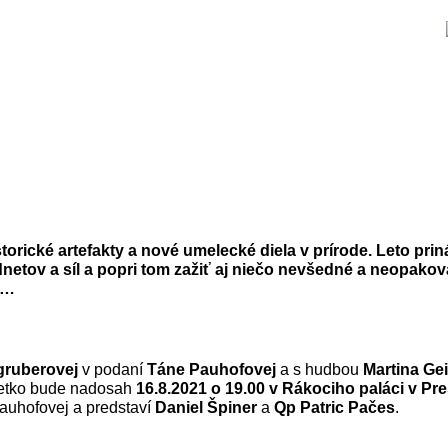
historické artefakty a nové umelecké diela v prírode. Leto p
etov a síl a popri tom zažiť aj niečo nevšedné a neopakov
u…
gruberovej
v podaní
Táne Pauhofovej
a s hudbou
Martina Ge
všetko bude nadosah
16.8.2021 o 19.00 v Rákociho paláci v Pr
auhofovej a predstaví
Daniel Špiner
a
Qp Patric Pačes
.