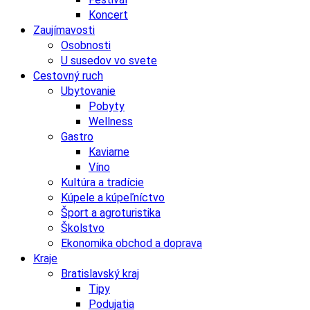
Koncert
Zaujímavosti
Osobnosti
U susedov vo svete
Cestovný ruch
Ubytovanie
Pobyty
Wellness
Gastro
Kaviarne
Víno
Kultúra a tradície
Kúpele a kúpeľníctvo
Šport a agroturistika
Školstvo
Ekonomika obchod a doprava
Kraje
Bratislavský kraj
Tipy
Podujatia