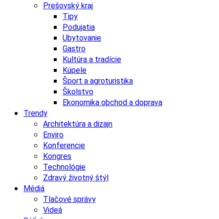
Prešovský kraj
Tipy
Podujatia
Ubytovanie
Gastro
Kultúra a tradície
Kúpele
Šport a agroturistika
Školstvo
Ekonomika obchod a doprava
Trendy
Architektúra a dizajn
Enviro
Konferencie
Kongres
Technológie
Zdravý životný štýl
Médiá
Tlačové správy
Videá