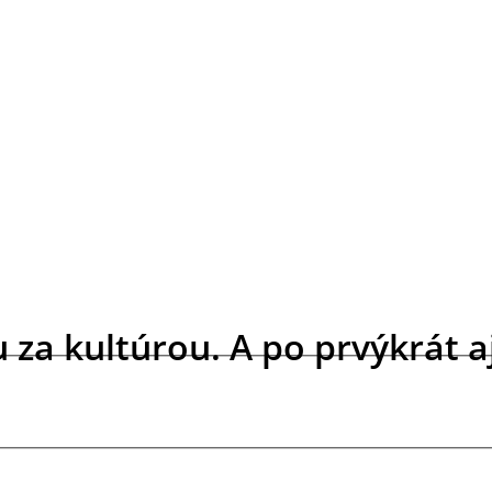
a kultúrou. A po prvýkrát aj