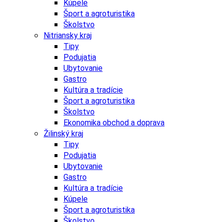
Kúpele
Šport a agroturistika
Školstvo
Nitriansky kraj
Tipy
Podujatia
Ubytovanie
Gastro
Kultúra a tradície
Šport a agroturistika
Školstvo
Ekonomika obchod a doprava
Žilinský kraj
Tipy
Podujatia
Ubytovanie
Gastro
Kultúra a tradície
Kúpele
Šport a agroturistika
Školstvo