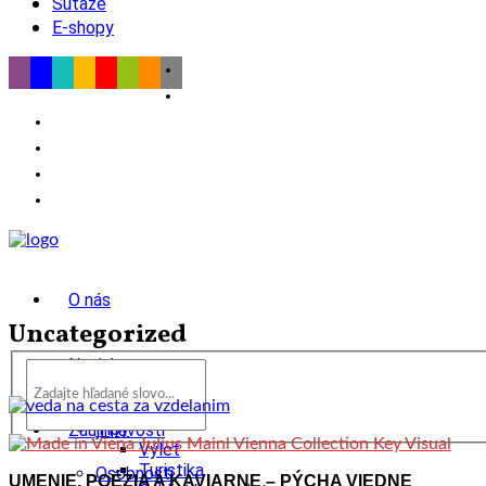
Súťaže
E-shopy
O nás
Uncategorized
Novinky
wow
Tipy
Zaujímavosti
Výlet
Turistika
Osobnosti
UMENIE, POÉZIA A KAVIARNE – PÝCHA VIEDNE