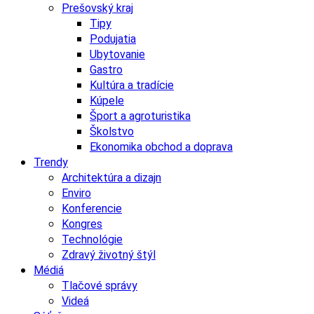
Prešovský kraj
Tipy
Podujatia
Ubytovanie
Gastro
Kultúra a tradície
Kúpele
Šport a agroturistika
Školstvo
Ekonomika obchod a doprava
Trendy
Architektúra a dizajn
Enviro
Konferencie
Kongres
Technológie
Zdravý životný štýl
Médiá
Tlačové správy
Videá