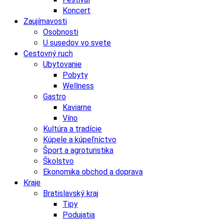
Koncert
Zaujímavosti
Osobnosti
U susedov vo svete
Cestovný ruch
Ubytovanie
Pobyty
Wellness
Gastro
Kaviarne
Víno
Kultúra a tradície
Kúpele a kúpeľníctvo
Šport a agroturistika
Školstvo
Ekonomika obchod a doprava
Kraje
Bratislavský kraj
Tipy
Podujatia