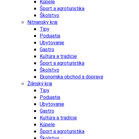
Kúpele
Šport a agroturistika
Školstvo
Nitriansky kraj
Tipy
Podujatia
Ubytovanie
Gastro
Kultúra a tradície
Šport a agroturistika
Školstvo
Ekonomika obchod a doprava
Žilinský kraj
Tipy
Podujatia
Ubytovanie
Gastro
Kultúra a tradície
Kúpele
Šport a agroturistika
Školstvo