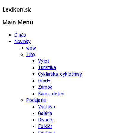
Lexikon.sk
Main Menu
O nás
Novinky
wow
Tipy
Výlet
Turistika
Cyklistika, cyklotrasy
Hrady
Zámok
Kam s deťmi
Podujatia
Výstava
Galéria
Divadlo
Folklór
Festival