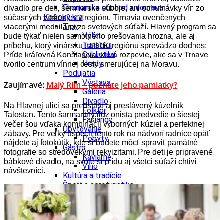
Ekonomika obchod a doprava
divadlo pre deti, šermiarske súboje, ani ochutnávky vín zo
Košický kraj
súčasných vinárstiev z regiónu Tirnavia ovenčených
Tipy
viacerými medailami zo svetových súťaží. Hlavný program sa
Výlet
bude týkať nielen samotného prešovania hrozna, ale aj
Turistika
príbehu, ktorý vinársku tradíciu regiónu sprevádza dodnes:
Cyklistika
Príde kráľovná Konštancia, ktorá rozpovie, ako sa v Trnave
Hrady
tvorilo centrum vínnej cesty smerujúcej na Moravu.
Podujatia
Výstava
Zaujímavé:
Malý Rím – poznáte jeho pamiatky?
Galéria
Divadlo
Na Hlavnej ulici sa predstaví aj preslávený kúzelník
Folklór
Talostan. Tento šarmantný iluzionista predvedie o šiestej
Fašiangy
večer šou vďaka kombinácii výborných kúziel a perfektnej
Ubytovanie
zábavy. Pre veľký úspech tento rok na nádvorí radnice opäť
Pobyty
nájdete aj fotokútik, kde si budete môcť spraviť pamätné
Gastro
fotografie so stredovekými rekvizitami. Pre deti je pripravené
Kaviarne
bábkové divadlo, na svoje si prídu aj všetci súťaží chtiví
Víno
návštevníci.
Kultúra a tradície
Šport a agroturistika
Školstvo
Ekonomika obchod a doprava
Prešovský kraj