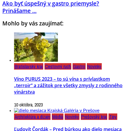
Ako byť úspešný v gastro priemysle?
Prinášame ...
Mohlo by vás zaujímať:
Bratislavský kraj
Cestovný ruch
Gastro
Novinky
Víno PURUS 2023 – to sú vína s prívlastkom
„terroir“ a zážitok pre všetky zmysly z rodinného
vinárstva
10 októbra, 2023
Architektúra a dizajn
Médiá
Novinky
Prešovský kraj
Tipy
Ľudovít Čordák – Pred búrkou ako dielo mesiaca