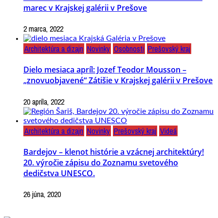
marec v Krajskej galérii v Prešove
2 marca, 2022
Architektúra a dizajn
Novinky
Osobnosti
Prešovský kraj
Dielo mesiaca apríl: Jozef Teodor Mousson –
„znovuobjavené“ Zátišie v Krajskej galérii v Prešove
20 apríla, 2022
Architektúra a dizajn
Novinky
Prešovský kraj
Videá
Bardejov – klenot histórie a vzácnej architektúry!
20. výročie zápisu do Zoznamu svetového
dedičstva UNESCO.
26 júna, 2020