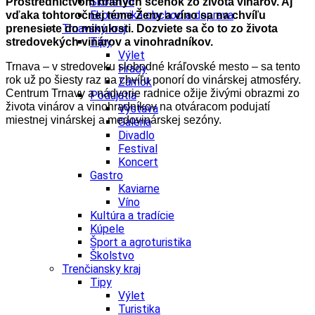
Školstvo
Prostredníctvom hraných scénok zo života vinárov. Aj
Ekonomika obchod a doprava
vďaka tohtoročnej téme Ženy a víno sa na chvíľu
Trnavský kraj
prenesiete do minulosti. Dozviete sa čo to zo života
Tipy
stredovekých vinárov a vinohradníkov.
Výlet
Trnava – v stredoveku slobodné kráľovské mesto – sa tento
Hrady
rok už po šiesty raz na chvíľu ponorí do vinárskej atmosféry.
Zámok
Centrum Trnavy a nádvorie radnice ožije živými obrazmi zo
Podujatia
života vinárov a vinohradníkov na otváracom podujatí
Výstava
miestnej vinárskej a medovinárskej sezóny.
Galéria
Divadlo
Festival
Koncert
Gastro
Kaviarne
Víno
Kultúra a tradície
Kúpele
Šport a agroturistika
Školstvo
Trenčiansky kraj
Tipy
Výlet
Turistika