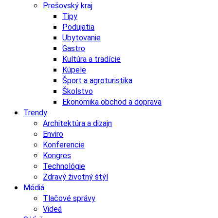
Prešovský kraj
Tipy
Podujatia
Ubytovanie
Gastro
Kultúra a tradície
Kúpele
Šport a agroturistika
Školstvo
Ekonomika obchod a doprava
Trendy
Architektúra a dizajn
Enviro
Konferencie
Kongres
Technológie
Zdravý životný štýl
Médiá
Tlačové správy
Videá