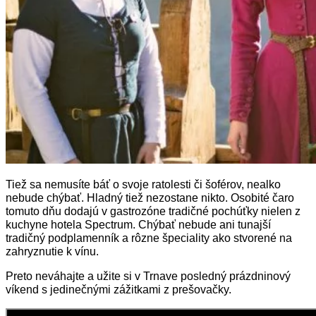
Tiež sa nemusíte báť o svoje ratolesti či šoférov, nealko
nebude chýbať. Hladný tiež nezostane nikto. Osobité čaro
tomuto dňu dodajú v gastrozóne tradičné pochúťky nielen z
kuchyne hotela Spectrum. Chýbať nebude ani tunajší
tradičný podplamenník a rôzne špeciality ako stvorené na
zahryznutie k vínu.
Preto neváhajte a užite si v Trnave posledný prázdninový
víkend s jedinečnými zážitkami z prešovačky.