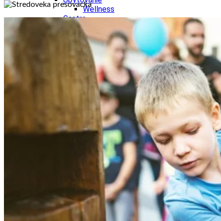
Wellness
Gastro
Víno
Kultúra a tradície
Šport a agroturistika
Školstvo
Ekonomika obchod a doprava
Žilinský kraj
Tipy
Výlet
Turistika
Cyklistika
Hrady
Podujatia
Výstava
Galéria
Festival
Folklór
Koncert
Ubytovanie
Pobyty
Wellness
Gastro