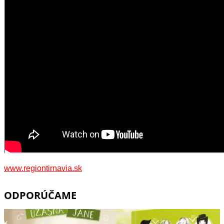
www.regiontirnavia.sk
ODPORÚČAME