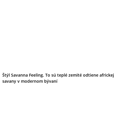
Štýl Savanna Feeling. To sú teplé zemité odtiene africkej
savany v modernom bývaní