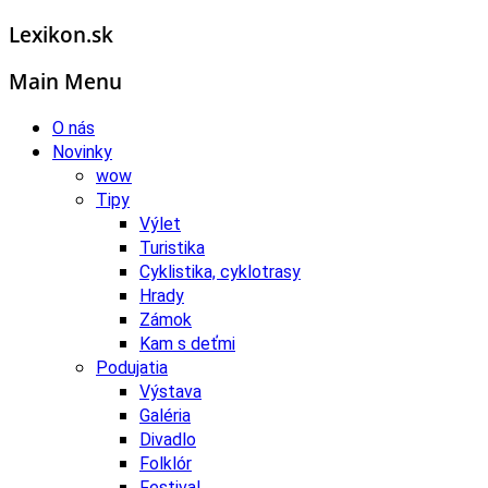
Lexikon.sk
Main Menu
O nás
Novinky
wow
Tipy
Výlet
Turistika
Cyklistika, cyklotrasy
Hrady
Zámok
Kam s deťmi
Podujatia
Výstava
Galéria
Divadlo
Folklór
Festival