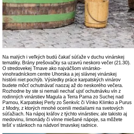
Na malých i veľkých budú čakať súťaže v duchu vinárskej
tematiky. Brány prešovačky sa uzavrú neskoro večer (21.30).
O stredovekej Trnave ako najväčšom vinársko-
vinohradníckom centre Uhorska a jej slávnej vinárskej
histórii niet pochýb. Výsledky práce karpatských vinárov
budete môcť ochutnávať naozaj až do neskorého večera.
Rozhodne by ste si nemali nechať ujsť ochutnávku vín z
rodinných vinárstiev Magula a Terra Parna zo Suchej nad
Parnou, Karpatskej Perly zo Šenkvíc či Vínko Klimko a Purus
z Modry, z ktorých mnohé ocenili medailami na svetových
súťažiach. Na nápoj kráľov z týchto vinárstiev, ale takisto aj
medovinu, limonády či vínne miešané nápoje, sa môžete
tešiť v stánkoch na nádvorí trnavskej radnice.