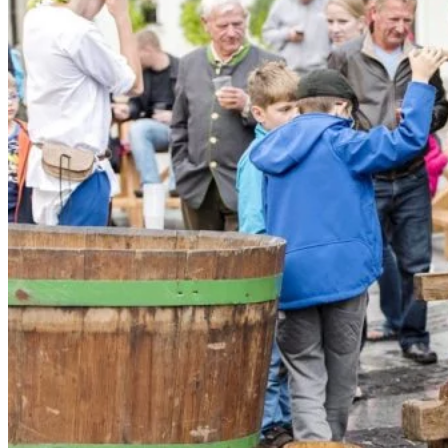
Tipy
Výlet
Turistika
Cyklistika
Hrady
Podujatia
Výstava
Galéria
Folklór
Ubytovanie
Pobyty
Wellness
Gastro
Kaviarne
Kultúra a tradície
Kúpele
Šport a agroturistika
Školstvo
Ekonomika obchod a doprava