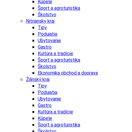
Kúpele
Šport a agroturistika
Školstvo
Nitriansky kraj
Tipy
Podujatia
Ubytovanie
Gastro
Kultúra a tradície
Šport a agroturistika
Školstvo
Ekonomika obchod a doprava
Žilinský kraj
Tipy
Podujatia
Ubytovanie
Gastro
Kultúra a tradície
Kúpele
Šport a agroturistika
Školstvo