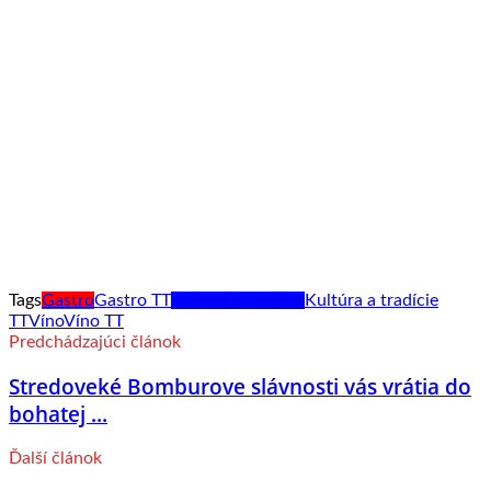
Tags
Gastro
Gastro TT
Kultúra a tradície
Kultúra a tradície
TT
Víno
Víno TT
Predchádzajúci článok
Stredoveké Bomburove slávnosti vás vrátia do
bohatej ...
Ďalší článok