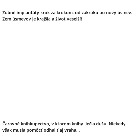
Zubné implantáty krok za krokom: od zákroku po nový úsmev.
Zem úsmevov je krajšia a život veselší!
Čarovné kníhkupectvo, v ktorom knihy liečia dušu. Niekedy
však musia pomôcť odhaliť aj vraha...