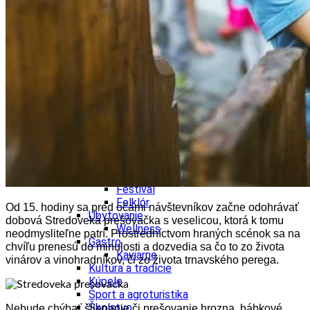
Kultúra a tradície
Kúpele
Šport a agroturistika
Školstvo
Ekonomika obchod a doprava
Banskobystrický kraj
Tipy
Výlet
Turistika
Cyklistika
Hrady
Podujatia
Výstava
Galéria
Festival
Folklór
Od 15. hodiny sa pred očami návštevníkov začne odohrávať
Ubytovanie
dobová Stredoveká prešovačka s veselicou, ktorá k tomu
Wellness
neodmysliteľne patrí. Prostredníctvom hraných scénok sa na
Gastro
chvíľu prenesú do minulosti a dozvedia sa čo to zo života
Kaviarne
vinárov a vinohradníkov, či zo života trnavského perega.
Kultúra a tradície
Kúpele
Šport a agroturistika
Školstvo
Nebude chýbať šliapanie či prešovanie hrozna, bábkové