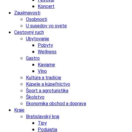
Koncert
Zaujímavosti
Osobnosti
U susedov vo svete
Cestovný ruch
Ubytovanie
Pobyty
Wellness
Gastro
Kaviarne
Víno
Kultúra a tradície
Kúpele a kúpeľníctvo
Šport a agroturistika
Školstvo
Ekonomika obchod a doprava
Kraje
Bratislavský kraj
Tipy
Podujatia