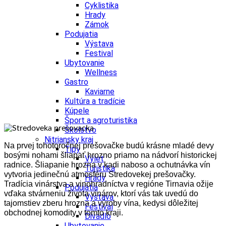
Cyklistika
Hrady
Zámok
Podujatia
Výstava
Festival
Ubytovanie
Wellness
Gastro
Kaviarne
Kultúra a tradície
Kúpele
Šport a agroturistika
Školstvo
Nitriansky kraj
Na prvej tohotoročnej prešovačke budú krásne mladé devy
Tipy
bosými nohami šliapať hrozno priamo na nádvorí historickej
Výlet
radnice. Šliapanie hrozna v kadi naboso a ochutnávka vín
Turistika
vytvoria jedinečnú atmosféru Stredovekej prešovačky.
Hrady
Tradícia vinárstva a vinohradníctva v regióne Tirnavia ožije
Podujatia
vďaka stvárneniu života vinárov, ktorí vás tak uvedú do
Výstava
tajomstiev zberu hrozna a výroby vína, kedysi dôležitej
Festival
obchodnej komodity v tomto kraji.
Divadlo
Ubytovanie