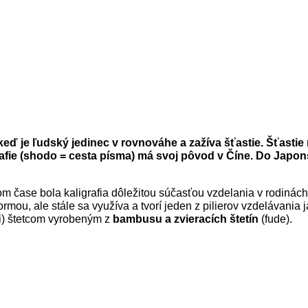
keď je ľudský jedinec v rovnováhe a zažíva šťastie. Šťast
rafie (shodo = cesta písma) má svoj pôvod v Číne. Do Japon
 čase bola kaligrafia dôležitou súčasťou vzdelania v rodinách 
ormou, ale stále sa využíva a tvorí jeden z pilierov vzdelávania 
) štetcom vyrobeným z
bambusu a zvieracích štetín
(fude).