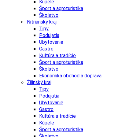
Kúpele
Šport a agroturistika
Školstvo
Nitriansky kraj
Tipy
Podujatia
Ubytovanie
Gastro
Kultúra a tradície
Šport a agroturistika
Školstvo
Ekonomika obchod a doprava
Žilinský kraj
Tipy
Podujatia
Ubytovanie
Gastro
Kultúra a tradície
Kúpele
Šport a agroturistika
Školstvo