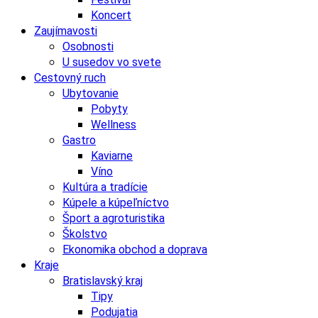
Koncert
Zaujímavosti
Osobnosti
U susedov vo svete
Cestovný ruch
Ubytovanie
Pobyty
Wellness
Gastro
Kaviarne
Víno
Kultúra a tradície
Kúpele a kúpeľníctvo
Šport a agroturistika
Školstvo
Ekonomika obchod a doprava
Kraje
Bratislavský kraj
Tipy
Podujatia