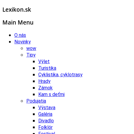
Lexikon.sk
Main Menu
O nás
Novinky
wow
Tipy
Výlet
Turistika
Cyklistika, cyklotrasy
Hrady
Zámok
Kam s deťmi
Podujatia
Výstava
Galéria
Divadlo
Folklór
Festival