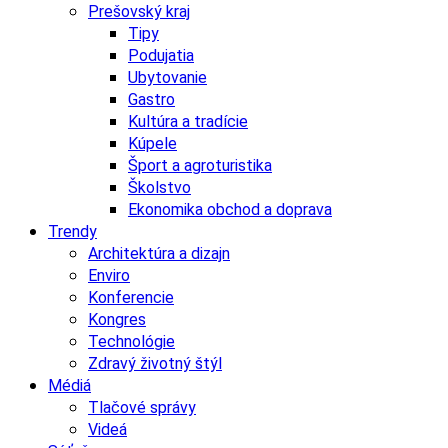
Prešovský kraj
Tipy
Podujatia
Ubytovanie
Gastro
Kultúra a tradície
Kúpele
Šport a agroturistika
Školstvo
Ekonomika obchod a doprava
Trendy
Architektúra a dizajn
Enviro
Konferencie
Kongres
Technológie
Zdravý životný štýl
Médiá
Tlačové správy
Videá