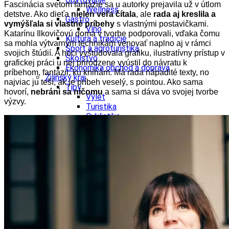
Fascinácia svetom fantázie sa u autorky prejavila už v útlom
Wellness
detstve. Ako dieťa
nielen veľa čítala
, ale
rada aj kreslila a
Gastro
vymýšľala si vlastné príbehy
s vlastnými postavičkami.
Víno
Katarínu Ilkovičovú doma v tvorbe podporovali, vďaka čomu
Kultúra a tradície
sa mohla výtvarným technikám venovať naplno aj v rámci
Šport a agroturistika
svojich štúdií. A hoci vyštudovala grafiku, ilustratívny prístup v
Školstvo
grafickej práci u nej prirodzene vyústil do návratu k
Ekonomika obchod a doprava
príbehom, fantázii, ku knihám. Má rada nápadité texty, no
Žilinský kraj
najviac ju teší, ak je príbeh veselý, s pointou. Ako sama
Tipy
hovorí,
nebráni sa ničomu
a sama si dáva vo svojej tvorbe
Výlet
výzvy.
Turistika
Cyklistika
Hrady
Podujatia
Výstava
Galéria
Festival
Folklór
Koncert
Ubytovanie
Pobyty
Wellness
Gastro