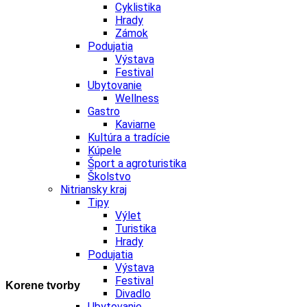
Cyklistika
Hrady
Zámok
Podujatia
Výstava
Festival
Ubytovanie
Wellness
Gastro
Kaviarne
Kultúra a tradície
Kúpele
Šport a agroturistika
Školstvo
Nitriansky kraj
Tipy
Výlet
Turistika
Hrady
Podujatia
Výstava
Festival
Korene tvorby
Divadlo
Ubytovanie