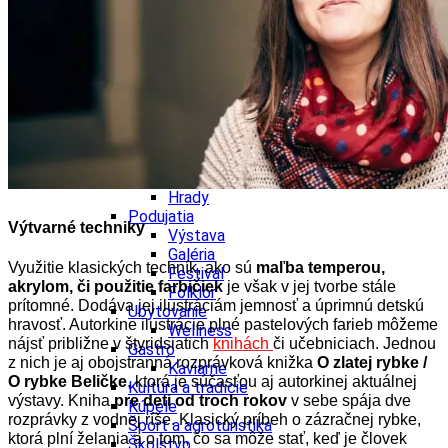
Kultúra a tradície
Kúpele
Šport a agroturistika
Školstvo
Ekonomika obchod a doprava
Banskobystrický kraj
Tipy
Výlet
Turistika
Cyklistika
Hrady
Podujatia
Výtvarné techniky
Výstava
Galéria
Využitie klasických techník, ako sú
maľba temperou,
Festival
akrylom, či použitie farbičiek
je však v jej tvorbe stále
Folklór
prítomné. Dodáva jej ilustráciám jemnosť a úprimnú detskú
Ubytovanie
hravosť. Autorkine ilustrácie plné pastelových farieb môžeme
Wellness
nájsť približne v štyridsiatich
knihách
či učebniciach. Jednou
Gastro
z nich je aj obojstranná rozprávková knižka
O zlatej rybke /
Kaviarne
O rybke Beličke
, ktorá je súčasťou aj autorkinej aktuálnej
Kultúra a tradície
výstavy. Kniha
pre deti od troch rokov
v sebe spája dve
Kúpele
rozprávky z vodnej ríše. Klasický príbeh o zázračnej rybke,
Šport a agroturistika
ktorá plní želania a o tom, čo sa môže stať, keď je človek
Školstvo