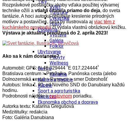
Tipy
Rozprávkové postavičky akoby vďaka použitej výtvarnej
Výlet
technike ožili a
vtiahli čitateľa priamo do deja
, do sveta
Turistika
fantázie. A hoci autorka obľubuje kreslenie prírodných
Cyklistika
motívov a postavičiek, rada by ilustrovala aj
viac tém z
Hrady
kuchárskeho prostredia
či vydala vlastnú obrázkovú knižku.
Podujatia
Výstava je aktuálne predĺžená do 2. apríla 2023!
Výstava
Galéria
Folklór
Ubytovanie
Ako sa k nám dostanete?
Pobyty
Wellness
Automobil: GPS: N 48.029444 ˚E 017.224444˚
Gastro
Bratislava centrum > Petržalka, Panónska cesta (alebo
Kaviarne
Dolnozemská cesta) > Rusovce > smer Dobrohošť
Kultúra a tradície
Autobus: linka č. 90, od Nového SND do Danubiany každú
Kúpele
hodinu.
Šport a agroturistika
Podrobnosti nájdete v
cestovnom
poriadku.
Školstvo
Ekonomika obchod a doprava
Autorka textu: Katarína Gregušová
Medzititulky: redakcia
Foto: Galéria Danubiana