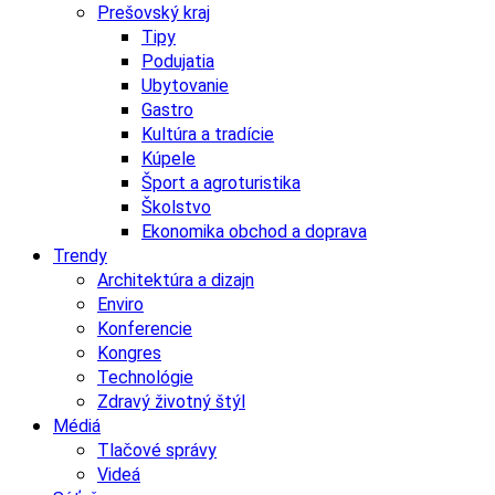
Prešovský kraj
Tipy
Podujatia
Ubytovanie
Gastro
Kultúra a tradície
Kúpele
Šport a agroturistika
Školstvo
Ekonomika obchod a doprava
Trendy
Architektúra a dizajn
Enviro
Konferencie
Kongres
Technológie
Zdravý životný štýl
Médiá
Tlačové správy
Videá