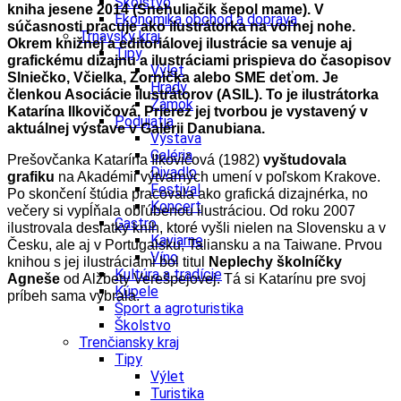
Školstvo
kniha jesene 2014 (Snehuliačik šepol mame). V
Ekonomika obchod a doprava
súčasnosti pracuje ako ilustrátorka na voľnej nohe.
Trnavský kraj
Okrem knižnej a editoriálovej ilustrácie sa venuje aj
Tipy
grafickému dizajnu a ilustráciami prispieva do časopisov
Výlet
Slniečko, Včielka, Zornička alebo SME deťom. Je
Hrady
členkou Asociácie ilustrátorov (ASIL). To je ilustrátorka
Zámok
Katarína Ilkovičová. Prierez jej tvorbou je vystavený v
Podujatia
aktuálnej výstave v Galérii Danubiana.
Výstava
Galéria
Prešovčanka Katarína Ilkovičová (1982)
vyštudovala
Divadlo
grafiku
na Akadémii výtvarných umení v poľskom Krakove.
Festival
Po skončení štúdia pracovala ako grafická dizajnérka, no
Koncert
večery si vypĺňala obľúbenou ilustráciou. Od roku 2007
Gastro
ilustrovala desiatky kníh, ktoré vyšli nielen na Slovensku a v
Kaviarne
Česku, ale aj v Portugalsku, Taliansku a na Taiwane. Prvou
Víno
knihou s jej ilustráciami bol titul
Neplechy školníčky
Kultúra a tradície
Agneše
od Alžbety Verešpejovej. Tá si Katarínu pre svoj
Kúpele
príbeh sama vybrala.
Šport a agroturistika
Školstvo
Trenčiansky kraj
Tipy
Výlet
Turistika