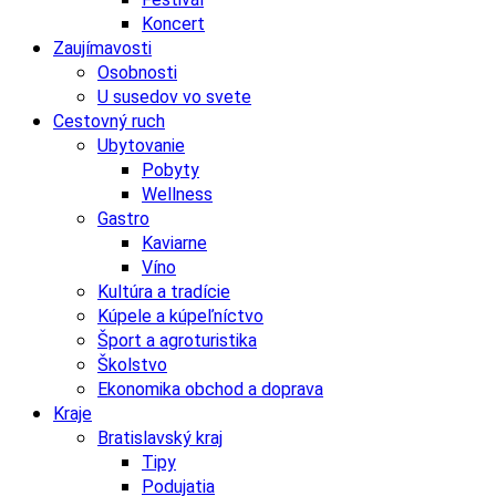
Koncert
Zaujímavosti
Osobnosti
U susedov vo svete
Cestovný ruch
Ubytovanie
Pobyty
Wellness
Gastro
Kaviarne
Víno
Kultúra a tradície
Kúpele a kúpeľníctvo
Šport a agroturistika
Školstvo
Ekonomika obchod a doprava
Kraje
Bratislavský kraj
Tipy
Podujatia