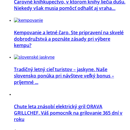
Čarovné kníhkupectvo, v ktorom knihy liečia dušu.
Niekedy však musia pomôcť odhaliť aj vraha…
Kempovanie a letné čaro. Ste pripravení na skvelé
dobrodružstvá a poznáte zásady pri výbere
kempu?
Tradičný letný cieľ turistov – jaskyne. Naše
slovensko ponúka pri návšteve veľký bonus –
príjemné ...
Chute leta znásobí elektrický gril ORAVA
GRILLCHEF. Váš pomocník na grilovanie 365 dní v
roku