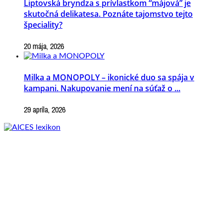
Liptovská bryndza s prívlastkom “májová” je
skutočná delikatesa. Poznáte tajomstvo tejto
špeciality?
20 mája, 2026
Milka a MONOPOLY – ikonické duo sa spája v
kampani. Nakupovanie mení na súťaž o ...
29 apríla, 2026