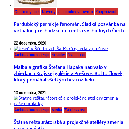
Cestovný ruch
Novinky
U susedov vo svete
Zaujímavosti
Pardubický perník je fenomén. Sladká pozvánka na
virtuálnu prechádzku do centra východných Čiech
22 decembra, 2020
Architektúra a dizajn
Novinky
Osobnosti
Maľba a grafika Štefana Hapáka natrvalo v
zbierkach Krajskej galérie v Prešove. Bol to človek,
ktorý pomáhal všetkým bez rozdielu…
10 novembra, 2021
Architektúra a dizajn
Médiá
Zaujímavosti
Štátne reštaurátorské a projekčné ateliéry zmenia
naše pamiatky