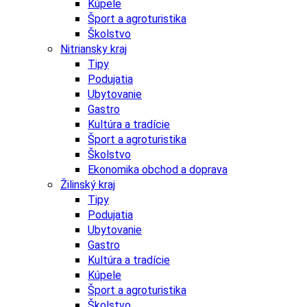
Kúpele
Šport a agroturistika
Školstvo
Nitriansky kraj
Tipy
Podujatia
Ubytovanie
Gastro
Kultúra a tradície
Šport a agroturistika
Školstvo
Ekonomika obchod a doprava
Žilinský kraj
Tipy
Podujatia
Ubytovanie
Gastro
Kultúra a tradície
Kúpele
Šport a agroturistika
Školstvo