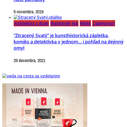
5 novembra, 2019
Architektúra a dizajn
Bratislavský kraj
Médiá
Zaujímavosti
“Ztracený Svatý” je kunsthistorická zápletka,
komiks a detektívka v jednom… i pohľad na dejinný
omyl
29 decembra, 2021