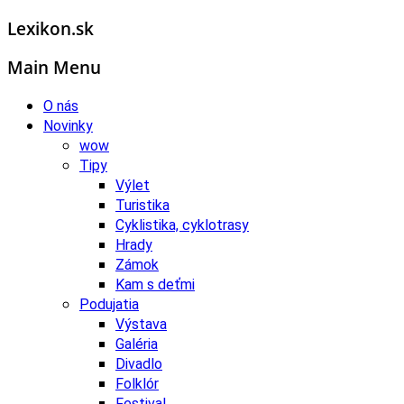
Lexikon.sk
Main Menu
O nás
Novinky
wow
Tipy
Výlet
Turistika
Cyklistika, cyklotrasy
Hrady
Zámok
Kam s deťmi
Podujatia
Výstava
Galéria
Divadlo
Folklór
Festival