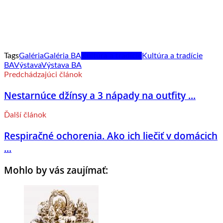
Tags
Galéria
Galéria BA
Kultúra a tradície
Kultúra a tradície
BA
Výstava
Výstava BA
Predchádzajúci článok
Nestarnúce džínsy a 3 nápady na outfity ...
Ďalší článok
Respiračné ochorenia. Ako ich liečiť v domácich
...
Mohlo by vás zaujímať: