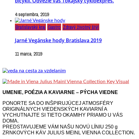
bicykli. Odvezie vás Tokajský cykloexpres.
4 septembra, 2019
Bratislavský kraj
Gastro
Zdravý životný štýl
Jarné Vegánske hody Bratislava 2019
11 marca, 2019
UMENIE, POÉZIA A KAVIARNE – PÝCHA VIEDNE
PONORTE SA DO INŠPIRUJÚCEJ ATMOSFÉRY
ORIGINÁLNYCH VIEDENSKÝCH KAVIARNÍ A
VYCHUTNAJTE SI TIETO OKAMIHY PRIAMO U VÁS
DOMA.
PREDSTAVUJEME VÁM NAŠU NOVÚ LÍNIU 250 g
ZRNKOVÝCH KÁV JULIUS MEINL VIENNA COLLECTION.