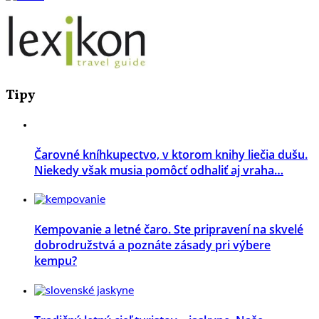
Tipy
Čarovné kníhkupectvo, v ktorom knihy liečia dušu.
Niekedy však musia pomôcť odhaliť aj vraha…
Kempovanie a letné čaro. Ste pripravení na skvelé
dobrodružstvá a poznáte zásady pri výbere
kempu?