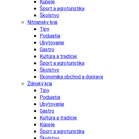
Kúpele
Šport a agroturistika
Školstvo
Nitriansky kraj
Tipy
Podujatia
Ubytovanie
Gastro
Kultúra a tradície
Šport a agroturistika
Školstvo
Ekonomika obchod a doprava
Žilinský kraj
Tipy
Podujatia
Ubytovanie
Gastro
Kultúra a tradície
Kúpele
Šport a agroturistika
Školstvo