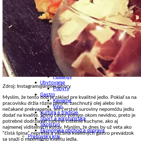
Ekonomika obchod a doprava
Košický kraj
Tipy
Výlet
Turistika
Cyklistika
Hrady
Podujatia
Výstava
Galéria
Divadlo
Folklór
Fašiangy
Ubytovanie
Zdroj: Instagram@anteeuphory
Pobyty
Gastro
Myslím, že tento bod je základ pre kvalitné jedlo. Pokiaľ sa na
Kaviarne
pracovisku držia rôzne plesne, zaschnutý olej alebo iné
Víno
nečakané prekvapenia, ani čerstvé suroviny nepomôžu jedlu
Kultúra a tradície
dodať na kvalite. Špinu často voľným okom nevidno, preto je
Šport a agroturistika
potrebné dodržiavať rutinné čistenie kuchyne, ako aj
Školstvo
najmenej viditeľných kútov. Myslím, že dnes by už veta ako
Ekonomika obchod a doprava
“čistá špina” neprešla a väčšina kvalitných gastro prevádzok
Prešovský kraj
sa snaží o maximálnu kvalitu jedla.