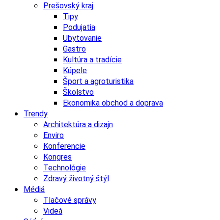
Prešovský kraj
Tipy
Podujatia
Ubytovanie
Gastro
Kultúra a tradície
Kúpele
Šport a agroturistika
Školstvo
Ekonomika obchod a doprava
Trendy
Architektúra a dizajn
Enviro
Konferencie
Kongres
Technológie
Zdravý životný štýl
Médiá
Tlačové správy
Videá