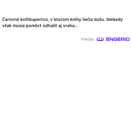
Čarovné kníhkupectvo, v ktorom knihy liečia dušu. Niekedy
však musia pomôcť odhaliť aj vraha...