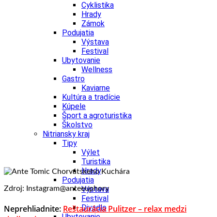
Cyklistika
Hrady
Zámok
Podujatia
Výstava
Festival
Ubytovanie
Wellness
Gastro
Kaviarne
Kultúra a tradície
Kúpele
Šport a agroturistika
Školstvo
Nitriansky kraj
Tipy
Výlet
Turistika
Hrady
Podujatia
Zdroj: Instagram@anteeuphory
Výstava
Festival
Divadlo
Neprehliadnite:
Reštaurácia Pulitzer – relax medzi
Ubytovanie