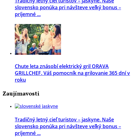
Tradičný letný cieľ turistov – jaskyne. Naše
slovensko ponúka pri návšteve veľký bonus –
príjemné ...
Chute leta znásobí elektrický gril ORAVA
GRILLCHEF. Váš pomocník na grilovanie 365 dní v
roku
Zaujímavosti
Tradičný letný cieľ turistov – jaskyne. Naše
slovensko ponúka pri návšteve veľký bonus –
príjemné ...