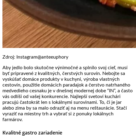
Zdroj: Instagram@anteeuphory
Aby jedlo bolo skutočne výnimočné a splnilo svoj cieľ, musí
byť pripravené z kvalitných, čerstvých surovín. Nebojte sa
vyskúšať domáce produkty v kuchyni, výroba vlastných
cestovín, použitie domácich paradajok a čerstvo natrhaného
medvedieho cesnaku je v dnešnej modernej dobe “IN”, a často
vás odlíši od vašej konkurencie. Najlepší svetoví kuchári
pracujú častokrát len s lokálnymi surovinami. To, či je jar
alebo zima by sa malo odraziť aj na menu reštaurácie. Stačí
vyraziť na miestny trh a vybrať si z ponuky lokálnych
farmárov.
Kvalitné gastro zariadenie