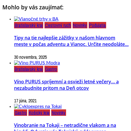
Mohlo by vás zaujímať:
Bratislavský kraj
Cestovný ruch
Novinky
Podujatia
Tipy na tie najlepšie zážitky v našom hlavnom
meste v počas adventu a Vianoc. Určite neodoláte…
30 novembra, 2025
Bratislavský kraj
Gastro
Víno PURUS spríjemní a osvieži letné večery… a
nezabudnite pritom na Deň otcov
17 júna, 2021
Gastro
Košický kraj
Novinky
Vinobranie na Tokaji – netradične vlakom a na