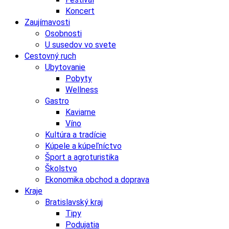
Koncert
Zaujímavosti
Osobnosti
U susedov vo svete
Cestovný ruch
Ubytovanie
Pobyty
Wellness
Gastro
Kaviarne
Víno
Kultúra a tradície
Kúpele a kúpeľníctvo
Šport a agroturistika
Školstvo
Ekonomika obchod a doprava
Kraje
Bratislavský kraj
Tipy
Podujatia