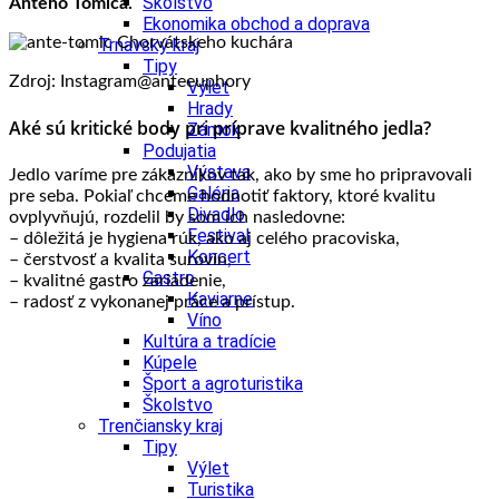
Školstvo
Anteho Tomića.
Ekonomika obchod a doprava
Trnavský kraj
Tipy
Zdroj: Instagram@anteeuphory
Výlet
Hrady
Aké sú kritické body pri príprave kvalitného jedla?
Zámok
Podujatia
Výstava
Jedlo varíme pre zákazníkov tak, ako by sme ho pripravovali
Galéria
pre seba. Pokiaľ chceme hodnotiť faktory, ktoré kvalitu
Divadlo
ovplyvňujú, rozdelil by som ich nasledovne:
Festival
– dôležitá je hygiena rúk, ako aj celého pracoviska,
Koncert
– čerstvosť a kvalita surovín,
Gastro
–
kvalitné gastro zariadenie,
Kaviarne
–
radosť z vykonanej práce a prístup.
Víno
Kultúra a tradície
Kúpele
Šport a agroturistika
Školstvo
Trenčiansky kraj
Tipy
Výlet
Turistika