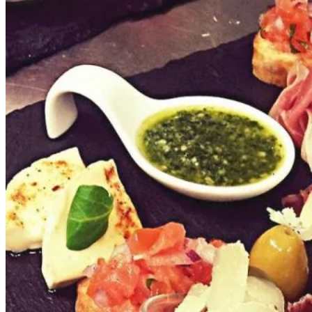
Kultúra a tradície
Kúpele
Šport a agroturistika
Školstvo
Ekonomika obchod a doprava
Banskobystrický kraj
Tipy
Výlet
Turistika
Cyklistika
Hrady
Podujatia
Výstava
Galéria
Festival
Folklór
Ubytovanie
Wellness
Gastro
Kaviarne
Kultúra a tradície
Kúpele
Šport a agroturistika
Školstvo