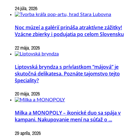
24 júla, 2026
Noc múzeí a galérií prináša atraktívne zážitky!
Vzácne zbierky i podujatia po celom Slovensku
22 mája, 2026
Liptovská bryndza s prívlastkom “májová” je
skutočná delikatesa. Poznáte tajomstvo tejto
špeciality?
20 mája, 2026
Milka a MONOPOLY – ikonické duo sa spája v
kampani. Nakupovanie mení na súťaž o ...
29 apríla, 2026