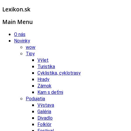
Lexikon.sk
Main Menu
O nás
Novinky
wow
Tipy
Výlet
Turistika
Cyklistika, cyklotrasy
Hrady
Zámok
Kam s deťmi
Podujatia
Výstava
Galéria
Divadlo
Folklór
Festival