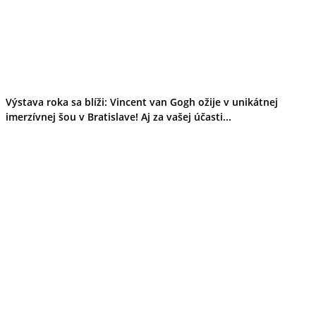
Výstava roka sa blíži: Vincent van Gogh ožije v unikátnej
imerzívnej šou v Bratislave! Aj za vašej účasti...