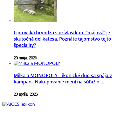
Liptovská bryndza s prívlastkom “májová” je
skutočná delikatesa. Poznáte tajomstvo tejto
špeciality?
20 mája, 2026
Milka a MONOPOLY – ikonické duo sa spája v
kampani. Nakupovanie mení na súťaž o ...
29 apríla, 2026