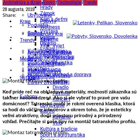
Cyklistika, cyklotrasy
Architektúra a dizajn
Enviro
Technológie
Trendy
U susedov vo svete
Cestovný ruch
Hrady
28 augusta, 2019
Zámok
Ubytovanie
Share:
Kam s deťmi
Pobyty
Kraje
Podujatia
Wellness
Výstava
Gastro
Bratislavský kraj
Galéria
Kaviarne
Tipy
Trendy
Divadlo
Víno
Výlet
Folklór
Kultúra a tradície
Turistika
Architektúra a dizajn
Festival
Kúpele a kúpeľníctvo
Cyklistika
Enviro
Médiá
Koncert
Šport a agroturistika
Hrady
Konferencie
Školstvo
Podujatia
Kongres
Tlačové správy
Ekonomika obchod a doprava
Výstava
Technológie
Videá
Súťaže
Galéria
Zdravý životný štýl
Divadlo
Keď príde reč na obkladové materiály, možnosti zákazníka sú
Festival
E-shopy
takmer neobmedzené. Ako si ale vybrať to pravé pre vašu
Koncert
domácnosť? Tatranský profil je rokmi overená klasika, ktorá
Ubytovanie
sa hodí do väčšiny interiérov a okrem toho, že je esteticky
Gastro
veľmi atraktívny, dodá priestoru prírodný a prirodzený
Kaviarne
vzhľad. Prečítajte si naše tipy na montáž tatranského profilu.
Víno
Kultúra a tradície
Šport a agroturistika