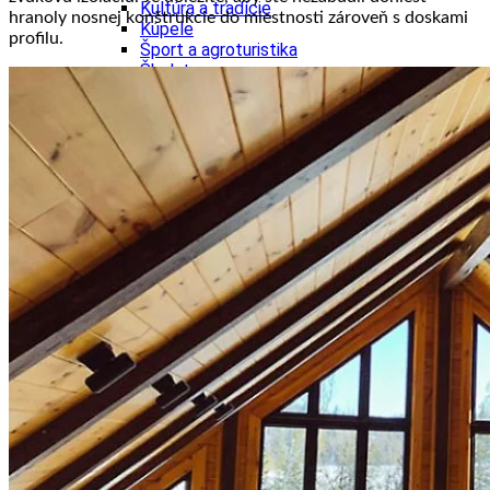
Kultúra a tradície
hranoly nosnej konštrukcie do miestnosti zároveň s doskami
Kúpele
profilu.
Šport a agroturistika
Školstvo
Ekonomika obchod a doprava
Banskobystrický kraj
Tipy
Výlet
Turistika
Cyklistika
Hrady
Podujatia
Výstava
Galéria
Festival
Folklór
Ubytovanie
Wellness
Gastro
Kaviarne
Kultúra a tradície
Kúpele
Šport a agroturistika
Školstvo