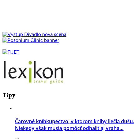
Tipy
Čarovné kníhkupectvo, v ktorom knihy liečia dušu.
Niekedy však musia pomôcť odhaliť aj vraha…