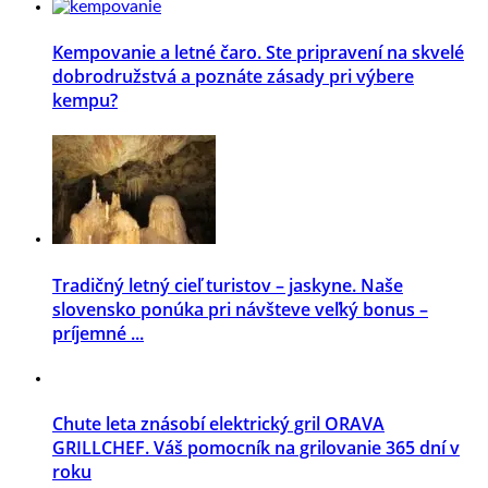
Kempovanie a letné čaro. Ste pripravení na skvelé
dobrodružstvá a poznáte zásady pri výbere
kempu?
Tradičný letný cieľ turistov – jaskyne. Naše
slovensko ponúka pri návšteve veľký bonus –
príjemné ...
Chute leta znásobí elektrický gril ORAVA
GRILLCHEF. Váš pomocník na grilovanie 365 dní v
roku