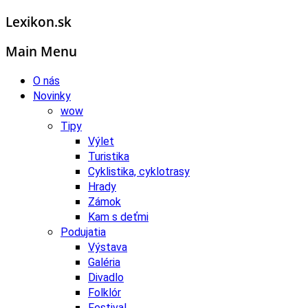
Lexikon.sk
Main Menu
O nás
Novinky
wow
Tipy
Výlet
Turistika
Cyklistika, cyklotrasy
Hrady
Zámok
Kam s deťmi
Podujatia
Výstava
Galéria
Divadlo
Folklór
Festival