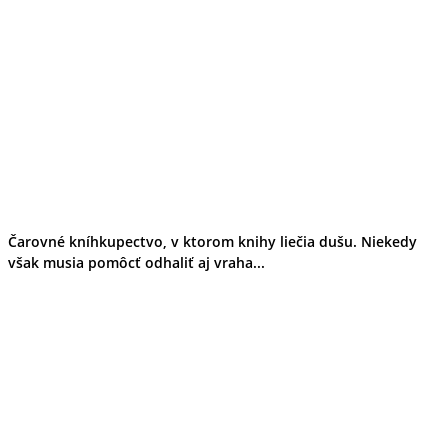
Čarovné kníhkupectvo, v ktorom knihy liečia dušu. Niekedy
však musia pomôcť odhaliť aj vraha...