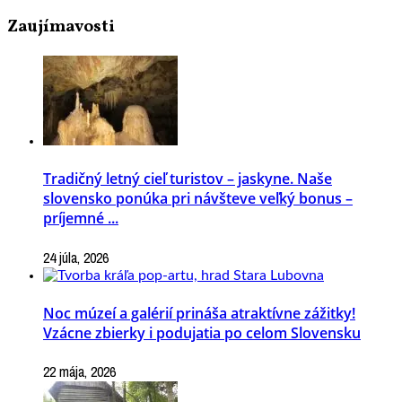
Zaujímavosti
Tradičný letný cieľ turistov – jaskyne. Naše
slovensko ponúka pri návšteve veľký bonus –
príjemné ...
24 júla, 2026
Noc múzeí a galérií prináša atraktívne zážitky!
Vzácne zbierky i podujatia po celom Slovensku
22 mája, 2026