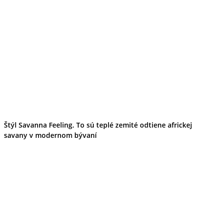
Štýl Savanna Feeling. To sú teplé zemité odtiene africkej
savany v modernom bývaní