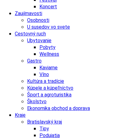
Koncert
Zaujímavosti
Osobnosti
U susedov vo svete
Cestovný ruch
Ubytovanie
Pobyty
Wellness
Gastro
Kaviarne
Víno
Kultúra a tradície
Kúpele a kúpeľníctvo
Šport a agroturistika
Školstvo
Ekonomika obchod a doprava
Kraje
Bratislavský kraj
Tipy
Podujatia