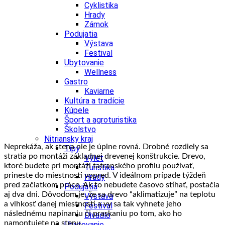
Cyklistika
Hrady
Zámok
Podujatia
Výstava
Festival
Ubytovanie
Wellness
Gastro
Kaviarne
Kultúra a tradície
Kúpele
Šport a agroturistika
Školstvo
Nitriansky kraj
Neprekáža, ak stena nie je úplne rovná. Drobné rozdiely sa
Tipy
stratia po montáži základnej drevenej konštrukcie. Drevo,
Výlet
ktoré budete pri montáži tatranského profilu používať,
Turistika
prineste do miestnosti vopred. V ideálnom prípade týždeň
Hrady
pred začiatkom práce. Ak to nebudete časovo stíhať, postačia
Podujatia
aj dva dni. Dôvodom je, že sa drevo “aklimatizuje” na teplotu
Výstava
a vlhkosť danej miestnosti a vy sa tak vyhnete jeho
Festival
následnému napínaniu či praskaniu po tom, ako ho
Divadlo
namontujete na stenu.
Ubytovanie