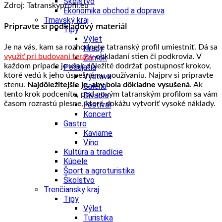
Školstvo
Zdroj: Tatranskyprofil.eu
Ekonomika obchod a doprava
Trnavský kraj
Pripravte si podkladový materiál
Tipy
Výlet
Je na vás, kam sa rozhodnete tatranský profil umiestniť. Dá sa
Hrady
využiť pri budovaní terasy
obkladaní stien či podkrovia. V
Zámok
každom prípade je však dôležité dodržať postupnosť krokov,
Podujatia
ktoré vedú k jeho úspešnému používaniu. Najprv si pripravte
Výstava
stenu.
Najdôležitejšie je, aby bola dôkladne vysušená
. Ak
Galéria
tento krok podceníte, pod novým tatranským profilom sa vám
Divadlo
časom rozrastú plesne, ktoré dokážu vytvoriť vysoké náklady.
Festival
Koncert
Gastro
Kaviarne
Víno
Kultúra a tradície
Kúpele
Šport a agroturistika
Školstvo
Trenčiansky kraj
Tipy
Výlet
Turistika