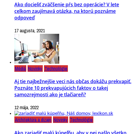
Ako docieliť zväčšenie pŕs bez operácie? V lete
celkom zaujímavá otázka, na ktorú poznáme
odpoveď
17 augusta, 2021
Médiá
Novinky
Technológie
Aj tie najbežnejšie veci nás občas dokážu prekvapiť.
Poznáte 10 prekvapujúcich faktov o takej
samozrejmosti ako je tlačiareň?
12 mája, 2022
Architektúra a dizajn
Novinky
Technológie
Ako zariadiť malú kúpeľňu, aby v nej našlo všetko