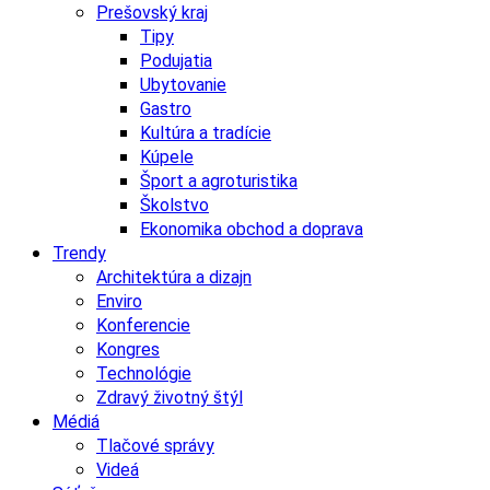
Prešovský kraj
Tipy
Podujatia
Ubytovanie
Gastro
Kultúra a tradície
Kúpele
Šport a agroturistika
Školstvo
Ekonomika obchod a doprava
Trendy
Architektúra a dizajn
Enviro
Konferencie
Kongres
Technológie
Zdravý životný štýl
Médiá
Tlačové správy
Videá