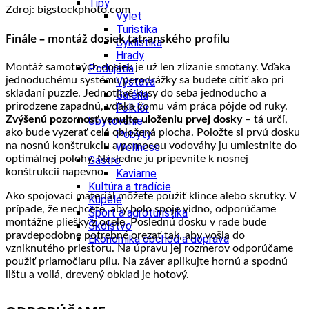
Tipy
Zdroj: bigstockphoto.com
Výlet
Turistika
Finále – montáž dosiek tatranského profilu
Cyklistika
Hrady
Montáž samotných dosiek je už len zlízanie smotany. Vďaka
Podujatia
jednoduchému systému perodrážky sa budete cítiť ako pri
Výstava
skladaní puzzle. Jednotlivé kusy do seba jednoducho a
Galéria
prirodzene zapadnú, vďaka čomu vám práca pôjde od ruky.
Folklór
Zvýšenú pozornosť venujte uloženiu prvej dosky
– tá určí,
Ubytovanie
ako bude vyzerať celá obložená plocha. Položte si prvú dosku
Pobyty
na nosnú konštrukciu a pomocou vodováhy ju umiestnite do
Wellness
optimálnej polohy. Následne ju pripevnite k nosnej
Gastro
konštrukcii napevno.
Kaviarne
Kultúra a tradície
Ako spojovací materiál môžete použiť klince alebo skrutky. V
Kúpele
prípade, že nechcete, aby bolo spoje vidno, odporúčame
Šport a agroturistika
montážne pliešky z ocele. Poslednú dosku v rade bude
Školstvo
pravdepodobne potrebné orezať tak, aby vošla do
Ekonomika obchod a doprava
vzniknutého priestoru. Na úpravu jej rozmerov odporúčame
použiť priamočiaru pílu. Na záver aplikujte hornú a spodnú
lištu a voilá, drevený obklad je hotový.