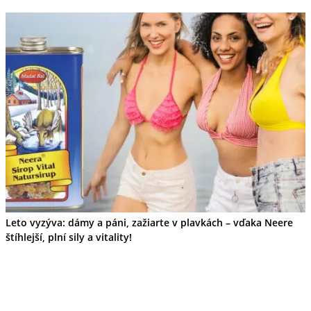
Leto vyzýva: dámy a páni, zažiarte v plavkách – vďaka Neere
štíhlejší, plní sily a vitality!