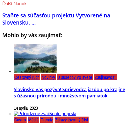
Ďalší článok
Staňte sa súčasťou projektu Vytvorené na
Slovensku. ...
Mohlo by vás zaujímať:
Cestovný ruch
Novinky
U susedov vo svete
Zaujímavosti
Slovinsko vás pozýva! Sprievodca jazdou po krajine
s úžasnou prírodou i množstvom pamiatok
14 apríla, 2023
Gastro
Médiá
Trendy
Zdravý životný štýl