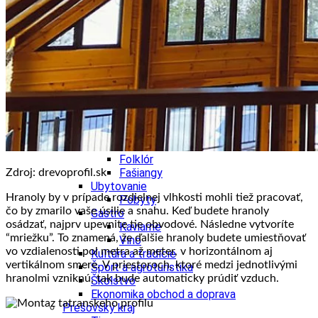
Ekonomika obchod a doprava
Košický kraj
Tipy
Výlet
Turistika
Cyklistika
Hrady
Podujatia
Výstava
Galéria
Divadlo
Folklór
Fašiangy
Zdroj: drevoprofil.sk
Ubytovanie
Hranoly by v prípade rozdielnej vlhkosti mohli tiež pracovať,
Pobyty
čo by zmarilo vaše úsilie a snahu. Keď budete hranoly
Gastro
osádzať, najprv upevnite tie obvodové. Následne vytvoríte
Kaviarne
“mriežku”. To znamená, že ďalšie hranoly budete umiestňovať
Víno
vo vzdialenosti pol metra až meter, v horizontálnom aj
Kultúra a tradície
vertikálnom smere. V priestoroch, ktoré medzi jednotlivými
Šport a agroturistika
hranolmi vzniknú, tak bude automaticky prúdiť vzduch.
Školstvo
Ekonomika obchod a doprava
Prešovský kraj