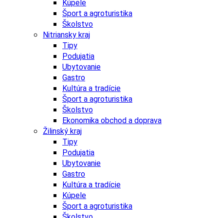
Kúpele
Šport a agroturistika
Školstvo
Nitriansky kraj
Tipy
Podujatia
Ubytovanie
Gastro
Kultúra a tradície
Šport a agroturistika
Školstvo
Ekonomika obchod a doprava
Žilinský kraj
Tipy
Podujatia
Ubytovanie
Gastro
Kultúra a tradície
Kúpele
Šport a agroturistika
Školstvo