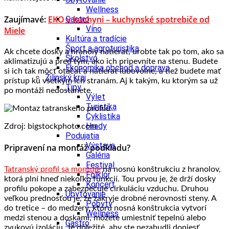
Wellness
Zaujímavé:
EKO v kuchyni – kuchynské spotrebiče od
Gastro
Víno
Miele
Kultúra a tradície
Šport a agroturistika
Ak chcete dosky a hranoly natierať, urobte tak po tom, ako sa
Školstvo
aklimatizujú a pred tým, ako ich pripevníte na stenu. Budete
Ekonomika obchod a doprava
si ich tak môcť otáčať a natierať ľubovoľne, a tiež budete mať
Žilinský kraj
prístup ku všetkým ich stranám. Aj k takým, ku ktorým sa už
Tipy
po montáži nedostanete.
Výlet
Turistika
Cyklistika
Hrady
Zdroj: bigstockphoto.com
Podujatia
Výstava
Pripravení na montáž podkladu?
Galéria
Festival
Tatranský profil sa montuje
na nosnú konštrukciu z hranolov,
Folklór
ktorá plní hneď niekoľko funkcií. Tou prvou je, že drží dosky
Koncert
profilu pokope a zabezpečuje cirkuláciu vzduchu. Druhou
Ubytovanie
veľkou prednosťou je, že zakryje drobné nerovnosti steny. A
Pobyty
do tretice – do medzery, ktorú nosná konštrukcia vytvorí
Wellness
medzi stenou a doskami, môžete umiestniť tepelnú alebo
Gastro
zvukovú izoláciu. Je dôležité, aby ste nezabudli doniesť