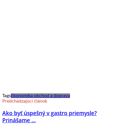
Tags
Ekonomika obchod a doprava
Predchádzajúci článok
Ako byť úspešný v gastro priemysle?
Prinášame ...