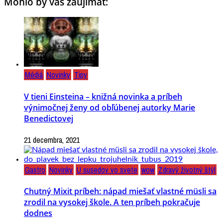
Mohlo by vás zaujímať:
Médiá
Novinky
Tipy
V tieni Einsteina – knižná novinka a príbeh
výnimočnej ženy od obľúbenej autorky Marie
Benedictovej
21 decembra, 2021
Gastro
Novinky
U susedov vo svete
wow
Zdravý životný štýl
Chutný Mixit príbeh: nápad miešať vlastné müsli sa
zrodil na vysokej škole. A ten príbeh pokračuje
dodnes