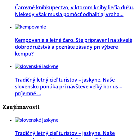
Čarovné kníhkupectvo, v ktorom knihy liečia dušu.
Niekedy však musia pomôcť odhaliť aj vraha…
Kempovanie a letné čaro. Ste pripravení na skvelé
dobrodružstvá a poznáte zásady pri výbere
kempu?
Tradičný letný cieľ turistov – jaskyne. Naše
slovensko ponúka pri návšteve veľký bonus –
príjemné ...
Zaujímavosti
Tradičný letný cieľ turistov – jaskyne. Naše