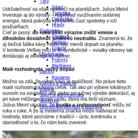
Tipy
Výlet
Udržateľnosť sa však nekončí na plantážach. Julius Meinl
Turistika
investuje aj do výroby – napríklad využívaním solárnej
Cyklistika
energie, ktorá pokrýva významnú časť spotreby v ich
Hrady
pražiarňach.
Podujatia
Cieľ je jasný:
do roku 2030 výrazne znížiť emisie a
Výstava
dlhodobo dosiahnuť uhlíkovú neutralitu
. Znamená to, že
Galéria
aj bežná šálka kávy môže mať menší dopad na planétu.
Folklór
V kontexte Veľkej noci je to symbolické – sviatky obnovy tak
Ubytovanie
dostávajú aj ekologický rozmer.
Pobyty
Wellness
Malé rozhodnutia, veľký dopad
Gastro
Kaviarne
Možno sa zdá, že výber kávy je maličkosť. No práve tieto
Kultúra a tradície
malé rozhodnutia tvoria celok. Tak ako pri výbere lokálnych
Kúpele
surovín na sviatočný stôl alebo pri ručnej výrobe dekorácií, aj
Šport a agroturistika
pri káve môžeme zvoliť cestu, ktorá má širší význam.
Školstvo
Julius Meinl ukazuje, že
kvalita a zodpovednosť
môžu ísť
Ekonomika obchod a doprava
ruka v ruke. A že aj moderná značka môže nadviazať na
hodnoty, ktoré poznáme z tradícií – úctu, kontinuitu a
starostlivosť o to, čo nám bolo zverené.