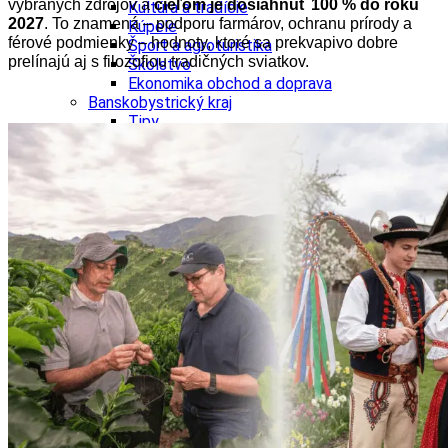
vybraných zdrojov a
cieľom je dosiahnuť 100 % do roku
Kultúra a tradície
2027
. To znamená – podporu farmárov, ochranu prírody a
Kúpele
férové podmienky – hodnoty, ktoré sa prekvapivo dobre
Šport a agroturistika
prelínajú aj s filozofiou tradičných sviatkov.
Školstvo
Ekonomika obchod a doprava
Banskobystrický kraj
Tipy
Výlet
Turistika
Cyklistika
Hrady
Podujatia
Výstava
Galéria
Festival
Folklór
Ubytovanie
Wellness
Gastro
Kaviarne
Kultúra a tradície
Kúpele
Šport a agroturistika
Školstvo