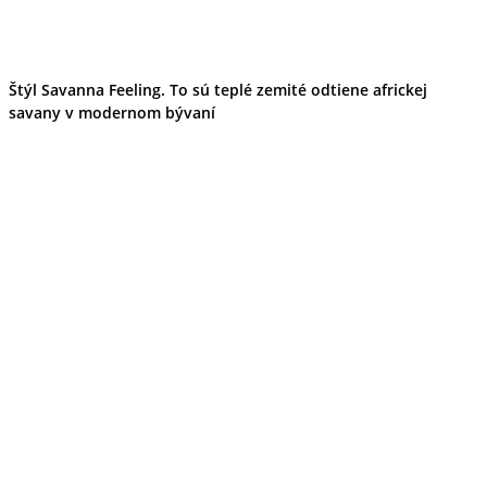
Štýl Savanna Feeling. To sú teplé zemité odtiene africkej
savany v modernom bývaní