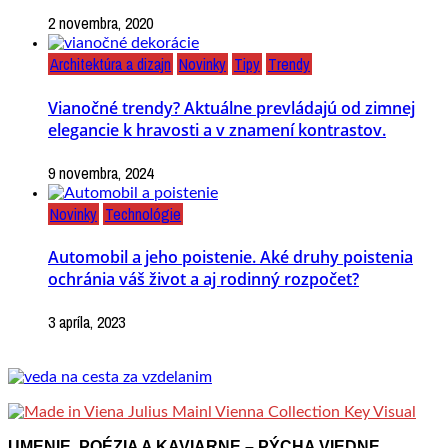
2 novembra, 2020
Architektúra a dizajn
Novinky
Tipy
Trendy
Vianočné trendy? Aktuálne prevládajú od zimnej
elegancie k hravosti a v znamení kontrastov.
9 novembra, 2024
Novinky
Technológie
Automobil a jeho poistenie. Aké druhy poistenia
ochránia váš život a aj rodinný rozpočet?
3 apríla, 2023
UMENIE, POÉZIA A KAVIARNE – PÝCHA VIEDNE