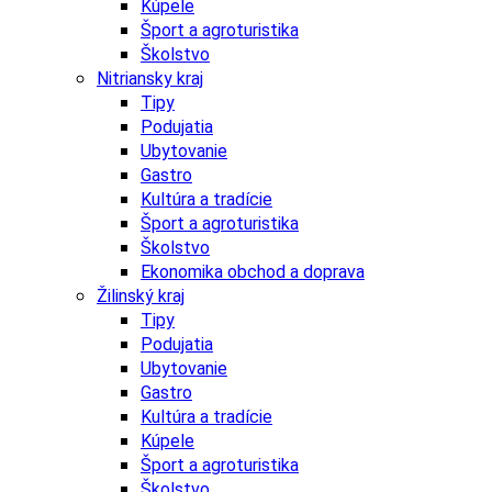
Kúpele
Šport a agroturistika
Školstvo
Nitriansky kraj
Tipy
Podujatia
Ubytovanie
Gastro
Kultúra a tradície
Šport a agroturistika
Školstvo
Ekonomika obchod a doprava
Žilinský kraj
Tipy
Podujatia
Ubytovanie
Gastro
Kultúra a tradície
Kúpele
Šport a agroturistika
Školstvo