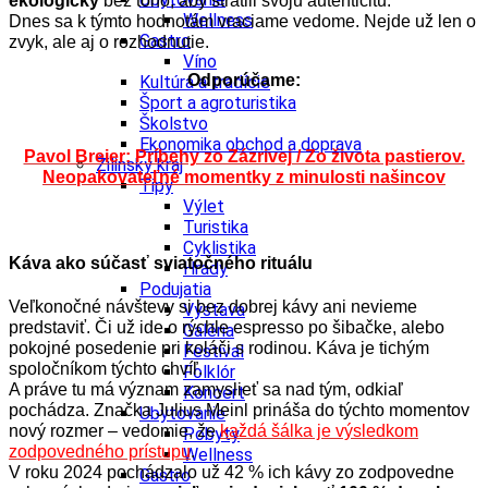
ekologicky
bez toho, aby stratili svoju autenticitu.
Wellness
Dnes sa k týmto hodnotám vraciame vedome. Nejde už len o
Gastro
zvyk, ale aj o rozhodnutie.
Víno
Odporúčame:
Kultúra a tradície
Šport a agroturistika
Školstvo
Ekonomika obchod a doprava
Pavol Breier: Príbehy zo Zázrivej / Zo života pastierov.
Žilinský kraj
Neopakovateľné momentky z minulosti našincov
Tipy
Výlet
Turistika
Cyklistika
Káva ako súčasť sviatočného rituálu
Hrady
Podujatia
Veľkonočné návštevy si bez dobrej kávy ani nevieme
Výstava
predstaviť. Či už ide o rýchle espresso po šibačke, alebo
Galéria
pokojné posedenie pri koláči s rodinou. Káva je tichým
Festival
spoločníkom týchto chvíľ.
Folklór
A práve tu má význam zamyslieť sa nad tým, odkiaľ
Koncert
pochádza. Značka Julius Meinl prináša do týchto momentov
Ubytovanie
nový rozmer – vedomie, že
každá šálka je výsledkom
Pobyty
zodpovedného prístupu
.
Wellness
V roku 2024 pochádzalo už 42 % ich kávy zo zodpovedne
Gastro