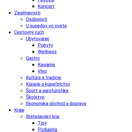
Koncert
Zaujímavosti
Osobnosti
U susedov vo svete
Cestovný ruch
Ubytovanie
Pobyty
Wellness
Gastro
Kaviarne
Víno
Kultúra a tradície
Kúpele a kúpeľníctvo
Šport a agroturistika
Školstvo
Ekonomika obchod a doprava
Kraje
Bratislavský kraj
Tipy
Podujatia