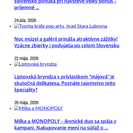
slovensko ponúka pri návšteve veľký bonus –
príjemné ...
24 júla, 2026
Noc múzeí a galérií prináša atraktívne zážitky!
Vzácne zbierky i podujatia po celom Slovensku
22 mája, 2026
Liptovská bryndza s prívlastkom “májová” je
skutočná delikatesa. Poznáte tajomstvo tejto
špeciality?
20 mája, 2026
Milka a MONOPOLY – ikonické duo sa spája v
kampani. Nakupovanie mení na súťaž o ...