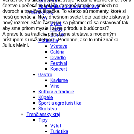
Školstvo
čerstvo upečeného koláča, farebné kraslice, smiech na
Ekonomika obchod a doprava
dvoroch a tradičná šibačka. To všetko sú momenty, ktoré si
Trnavský kraj
nesú generácie. No v dnešnom svete tieto tradície získavajú
Tipy
nový rozmer. Stále častejšie sa pýtame: dá sa oslavovať tak,
Výlet
aby sme pritom mysleli aj na prírodu a budúcnosť?
Hrady
A práve tu sa tradícia prirodzene stretáva s moderným
Zámok
prístupom k udržateľnosti. Podobne, ako to robí značka
Podujatia
Julius Meinl.
Výstava
Galéria
Divadlo
Festival
Koncert
Gastro
Kaviarne
Víno
Kultúra a tradície
Kúpele
Šport a agroturistika
Školstvo
Trenčiansky kraj
Tipy
Výlet
Turistika