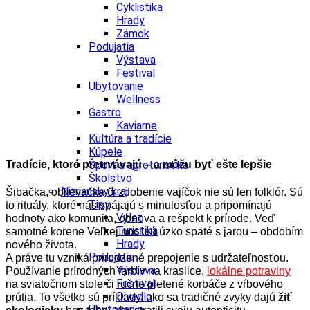
Cyklistika
Hrady
Zámok
Podujatia
Výstava
Festival
Ubytovanie
Wellness
Gastro
Kaviarne
Kultúra a tradície
Kúpele
Tradície, ktoré pretrvávajú – a môžu byť ešte lepšie
Šport a agroturistika
Školstvo
Nitriansky kraj
Šibačka, oblievačka či zdobenie vajíčok nie sú len folklór. Sú
Tipy
to rituály, ktoré nás spájajú s minulosťou a pripomínajú
Výlet
hodnoty ako komunita, obnova a rešpekt k prírode. Veď
Turistika
samotné korene Veľkej noci sú úzko späté s jarou – obdobím
Hrady
nového života.
Podujatia
A práve tu vzniká prirodzené prepojenie s udržateľnosťou.
Výstava
Používanie prírodných farbív na kraslice,
lokálne potraviny
Festival
na sviatočnom stole či ručne pletené korbáče z vŕbového
Divadlo
prútia. To všetko sú príklady, ako sa tradičné zvyky dajú
žiť
Ubytovanie