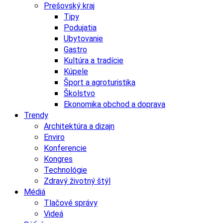
Prešovský kraj
Tipy
Podujatia
Ubytovanie
Gastro
Kultúra a tradície
Kúpele
Šport a agroturistika
Školstvo
Ekonomika obchod a doprava
Trendy
Architektúra a dizajn
Enviro
Konferencie
Kongres
Technológie
Zdravý životný štýl
Médiá
Tlačové správy
Videá