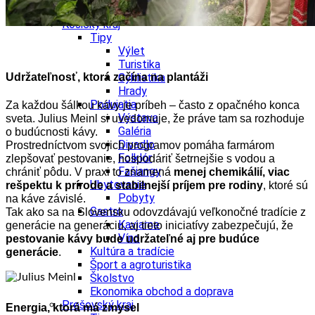
Ekonomika obchod a doprava
Košický kraj
Tipy
Výlet
Turistika
Udržateľnosť, ktorá začína na plantáži
Cyklistika
Hrady
Podujatia
Za každou šálkou kávy je príbeh – často z opačného konca
Výstava
sveta. Julius Meinl si uvedomuje, že práve tam sa rozhoduje
Galéria
o budúcnosti kávy.
Divadlo
Prostredníctvom svojich programov pomáha farmárom
Folklór
zlepšovať pestovanie, hospodáriť šetrnejšie s vodou a
Fašiangy
chrániť pôdu. V praxi to znamená
menej chemikálií, viac
Ubytovanie
rešpektu k prírode a stabilnejší príjem pre rodiny
, ktoré sú
Pobyty
na káve závislé.
Gastro
Tak ako sa na Slovensku odovzdávajú veľkonočné tradície z
Kaviarne
generácie na generáciu, aj tieto iniciatívy zabezpečujú, že
Víno
pestovanie kávy bude udržateľné aj pre budúce
Kultúra a tradície
generácie
.
Šport a agroturistika
Školstvo
Ekonomika obchod a doprava
Prešovský kraj
Energia, ktorá má zmysel