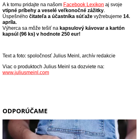
A k tomu pridajte na našom
Facebook Lexikon
aj svoje
vtipné príbehy a veselé veľkonočné zážitky
.
Úspešného
čitateľa a účastníka súťaže
vyžrebujeme
14.
apríla.
Výherca sa môže tešiť na
kapsulový kávovar a kartón
kapsúl (96 ks) v hodnote 250 eur!
Text a foto: spoločnosť Julius Meinl, archív redakcie
Viac o produktoch Julius Meinl sa dozviete na:
www.juliusmeinl.com
ODPORÚČAME