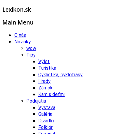
Lexikon.sk
Main Menu
O nás
Novinky
wow
Tipy
Výlet
Turistika
Cyklistika, cyklotrasy
Hrady
Zámok
Kam s deťmi
Podujatia
Výstava
Galéria
Divadlo
Folklór
Festival