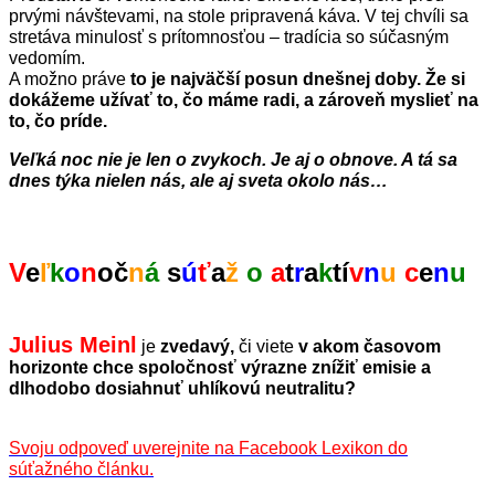
prvými návštevami, na stole pripravená káva. V tej chvíli sa
stretáva minulosť s prítomnosťou – tradícia so súčasným
vedomím.
A možno práve
to je najväčší posun dnešnej doby. Že si
dokážeme užívať to, čo máme radi, a zároveň myslieť na
to, čo príde.
Veľká noc nie je len o zvykoch. Je aj o obnove. A tá sa
dnes týka nielen nás, ale aj sveta okolo nás…
V
e
ľ
k
o
n
oč
n
á
s
ú
ť
a
ž
o
a
t
r
a
k
tí
v
n
u
c
e
n
u
Julius Meinl
je
zvedavý,
či viete
v
akom časovom
horizonte chce spoločnosť výrazne znížiť emisie a
dlhodobo dosiahnuť uhlíkovú neutralitu?
Svoju odpoveď uverejnite na Facebook Lexikon do
súťažného článku.