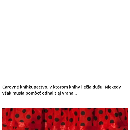
Čarovné kníhkupectvo, v ktorom knihy liečia dušu. Niekedy
však musia pomôcť odhaliť aj vraha...