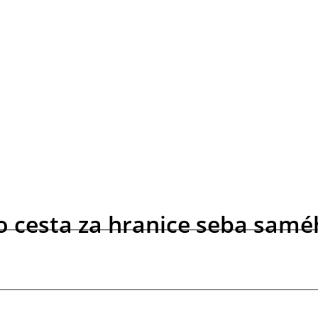
 cesta za hranice seba saméh