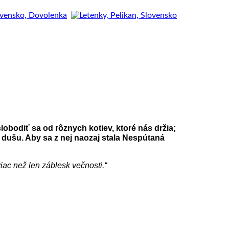
obodiť sa od rôznych kotiev, ktoré nás držia;
i dušu. Aby sa z nej naozaj stala Nespútaná
iac než len záblesk večnosti.“