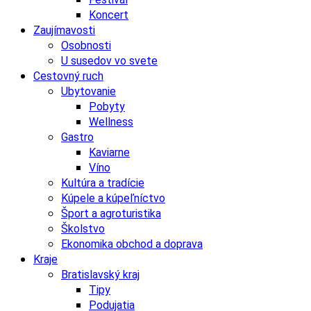
Koncert
Zaujímavosti
Osobnosti
U susedov vo svete
Cestovný ruch
Ubytovanie
Pobyty
Wellness
Gastro
Kaviarne
Víno
Kultúra a tradície
Kúpele a kúpeľníctvo
Šport a agroturistika
Školstvo
Ekonomika obchod a doprava
Kraje
Bratislavský kraj
Tipy
Podujatia