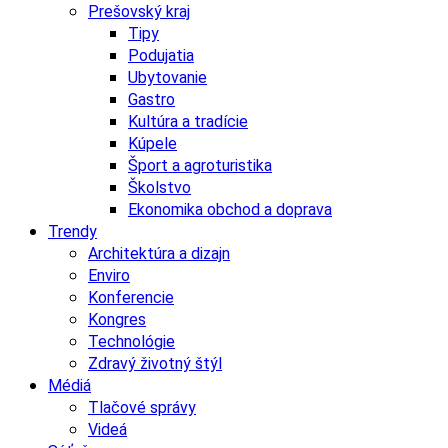
Prešovský kraj
Tipy
Podujatia
Ubytovanie
Gastro
Kultúra a tradície
Kúpele
Šport a agroturistika
Školstvo
Ekonomika obchod a doprava
Trendy
Architektúra a dizajn
Enviro
Konferencie
Kongres
Technológie
Zdravý životný štýl
Médiá
Tlačové správy
Videá