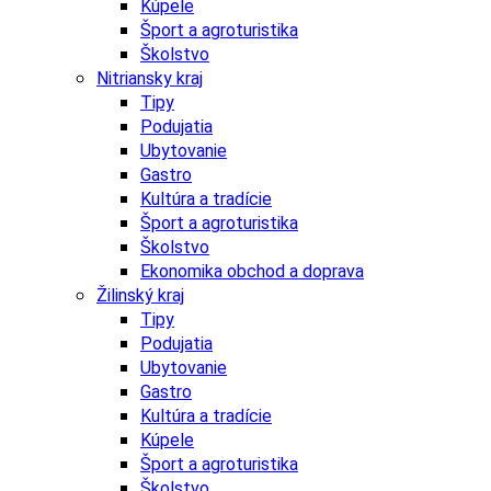
Kúpele
Šport a agroturistika
Školstvo
Nitriansky kraj
Tipy
Podujatia
Ubytovanie
Gastro
Kultúra a tradície
Šport a agroturistika
Školstvo
Ekonomika obchod a doprava
Žilinský kraj
Tipy
Podujatia
Ubytovanie
Gastro
Kultúra a tradície
Kúpele
Šport a agroturistika
Školstvo