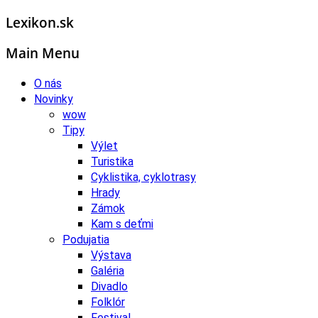
Lexikon.sk
Main Menu
O nás
Novinky
wow
Tipy
Výlet
Turistika
Cyklistika, cyklotrasy
Hrady
Zámok
Kam s deťmi
Podujatia
Výstava
Galéria
Divadlo
Folklór
Festival