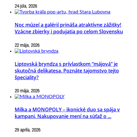
24 júla, 2026
Noc múzeí a galérií prináša atraktívne zážitky!
Vzácne zbierky i podujatia po celom Slovensku
22 mája, 2026
Liptovská bryndza s prívlastkom “májová” je
skutočná delikatesa. Poznáte tajomstvo tejto
špeciality?
20 mája, 2026
Milka a MONOPOLY – ikonické duo sa spája v
kampani. Nakupovanie mení na súťaž o ...
29 apríla, 2026