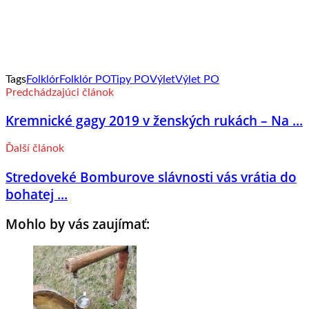
Tags
Folklór
Folklór PO
Tipy PO
Výlet
Výlet PO
Predchádzajúci článok
Kremnické gagy 2019 v ženských rukách – Na ...
Ďalší článok
Stredoveké Bomburove slávnosti vás vrátia do
bohatej ...
Mohlo by vás zaujímať: