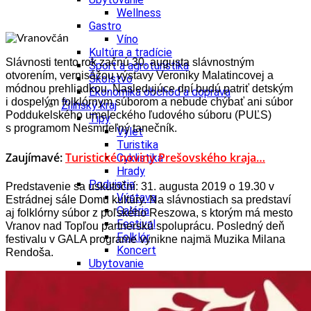
Wellness
Gastro
Víno
Kultúra a tradície
Slávnosti tento rok začnú
30. augusta slávnostným
Šport a agroturistika
otvorením, vernisážou výstavy Veroniky Malatincovej a
Školstvo
módnou prehliadkou. Nasledujúce dní budú patriť detským
Ekonomika obchod a doprava
i dospelým folklórnym súborom a nebude chýbať ani súbor
Žilinský kraj
Poddukelského umeleckého ľudového súboru
(PUĽS)
Tipy
s programom Nesmrteľný tanečník.
Výlet
Turistika
Zaujímavé:
Turistické noviny Prešovského kraja…
Cyklistika
Hrady
Podujatia
Predstavenie sa uskutoční: 31. augusta 2019 o 19.30 v
Výstava
Estrádnej sále Domu kultúry.
Na slávnostiach sa predstaví
Galéria
aj folklórny súbor z poľského Reszowa, s ktorým má mesto
Festival
Vranov nad Topľou partnerskú spoluprácu. Posledný deň
Folklór
festivalu v GALA programe vynikne najmä Muzika Milana
Koncert
Rendoša.
Ubytovanie
Pobyty
Wellness
Gastro