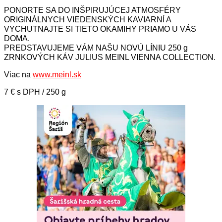
PONORTE SA DO INŠPIRUJÚCEJ ATMOSFÉRY
ORIGINÁLNYCH VIEDENSKÝCH KAVIARNÍ A
VYCHUTNAJTE SI TIETO OKAMIHY PRIAMO U VÁS
DOMA.
PREDSTAVUJEME VÁM NAŠU NOVÚ LÍNIU 250 g
ZRNKOVÝCH KÁV JULIUS MEINL VIENNA COLLECTION.
Viac na
www.meinl.sk
7 € s DPH / 250 g