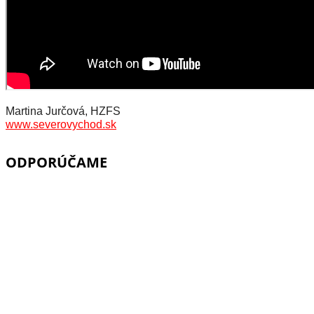
Martina Jurčová, HZFS
www.severovychod.sk
ODPORÚČAME