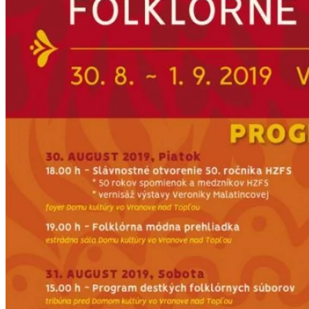
Ekonomika obchod a doprava
Košický kraj
Tipy
Výlet
Turistika
Cyklistika
Hrady
Podujatia
Výstava
Galéria
Divadlo
Folklór
Fašiangy
Ubytovanie
Pobyty
Gastro
Kaviarne
Víno
Kultúra a tradície
Šport a agroturistika
Školstvo
Ekonomika obchod a doprava
Prešovský kraj