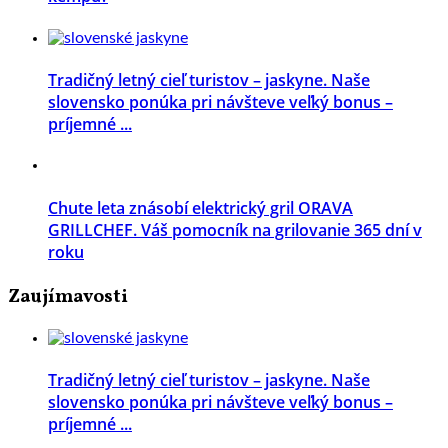
Tradičný letný cieľ turistov – jaskyne. Naše
slovensko ponúka pri návšteve veľký bonus –
príjemné ...
Chute leta znásobí elektrický gril ORAVA
GRILLCHEF. Váš pomocník na grilovanie 365 dní v
roku
Zaujímavosti
Tradičný letný cieľ turistov – jaskyne. Naše
slovensko ponúka pri návšteve veľký bonus –
príjemné ...