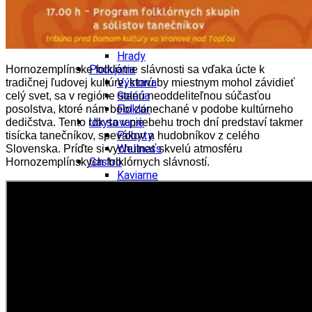
Tipy
Výlet
Turistika
Cyklistika
Hrady
Podujatia
Hornozemplínske folklórne slávnosti sa vďaka úcte k
Výstava
tradičnej ľudovej kultúre, ktorú by miestnym mohol závidieť
Galéria
celý svet, sa v regióne stanú neoddeliteľnou súčasťou
Folklór
posolstva, ktoré nám bolo zanechané v podobe kultúrneho
Ubytovanie
dedičstva. T
ento rok sa v priebehu troch dní predstaví takmer
Pobyty
tisícka tanečníkov, spevákov a hudobníkov z celého
Wellness
Slovenska. Príďte si vychutnať skvelú atmosféru
Gastro
Hornozemplínskych folklórnych slávností.
Kaviarne
Kultúra a tradície
Kúpele
Šport a agroturistika
Školstvo
Ekonomika obchod a doprava