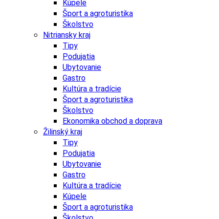
Kúpele
Šport a agroturistika
Školstvo
Nitriansky kraj
Tipy
Podujatia
Ubytovanie
Gastro
Kultúra a tradície
Šport a agroturistika
Školstvo
Ekonomika obchod a doprava
Žilinský kraj
Tipy
Podujatia
Ubytovanie
Gastro
Kultúra a tradície
Kúpele
Šport a agroturistika
Školstvo