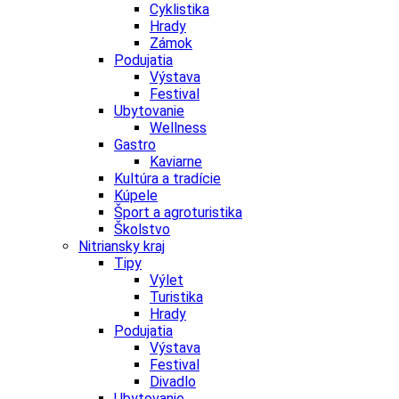
Cyklistika
Hrady
Zámok
Podujatia
Výstava
Festival
Ubytovanie
Wellness
Gastro
Kaviarne
Kultúra a tradície
Kúpele
Šport a agroturistika
Školstvo
Nitriansky kraj
Tipy
Výlet
Turistika
Hrady
Podujatia
Výstava
Festival
Divadlo
Ubytovanie