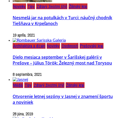
Novinky
Tipy
Zdravý životný štýl
Žilinský kraj
Nesmelá jar na potulkách v Turci: náučný chodník
Tiešňava v Krpeľanoch
19 apríla, 2021
Architektúra a dizajn
Novinky
Osobnosti
Prešovský kraj
Dielo mesiaca september v Šarišskej galérii v
Prešove – Július Török: Železný most nad Torysou
8 septembra, 2021
Médiá
Tipy
Zdravý životný štýl
Žilinský kraj
Otvorenie letnej sezóny v Jasnej v znamení športu
a noviniek
28 júna, 2019