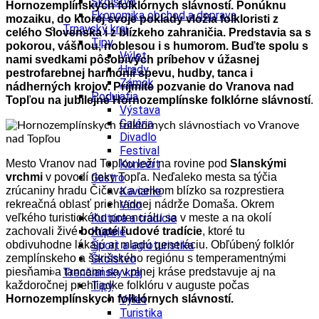
Školstvo
Hornozemplínskych folklórnych slávností. Ponúknu
Ekonomika obchod a doprava
mozaiku, do ktorej svoje poklady vložia folkloristi z
Trnavský kraj
celého
Slovenska i z blízkeho zahraničia. Predstavia sa s
Tipy
pokorou, vášňou, noblesou i s humorom. Buďte spolu s
Výlet
nami svedkami pôsobivých príbehov v úžasnej
Hrady
pestrofarebnej harmónii spevu, hudby, tanca i
Zámok
nádherných krojov. Prijmite pozvanie do Vranova nad
Podujatia
Topľou na jubilejné Hornozemplínske folklórne slávností
.
Výstava
Galéria
Divadlo
Festival
Mesto Vranov nad Topľou leží na rovine pod
Slanskými
Koncert
vrchmi
v povodí rieky Topľa. Neďaleko mesta sa týčia
Gastro
zrúcaniny hradu Čičava a celkom blízko sa rozprestiera
Kaviarne
rekreačná oblasť priehradnej nádrže Domaša. Okrem
Víno
veľkého turistického potenciálu sa v meste a na okolí
Kultúra a tradície
zachovali živé
bohaté ľudové tradície
, ktoré tu
Kúpele
obdivuhodne lákajú aj mladú generáciu. Obľúbený folklór
Šport a agroturistika
zemplínskeho a šarišského regiónu s temperamentnými
Školstvo
piesňami a tancami sa v plnej kráse predstavuje aj na
Trenčiansky kraj
každoročnej prehliadke folklóru v auguste počas
Tipy
Hornozemplínskych folklórnych slávností.
Výlet
Turistika