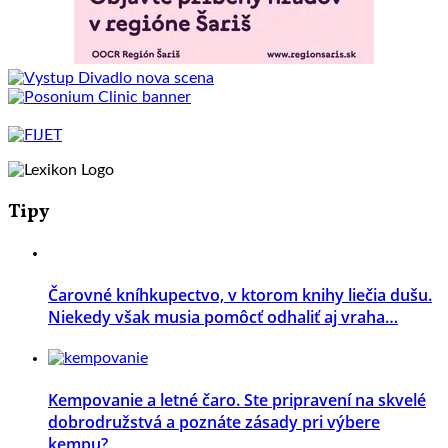
Tipy
Čarovné kníhkupectvo, v ktorom knihy liečia dušu.
Niekedy však musia pomôcť odhaliť aj vraha…
Kempovanie a letné čaro. Ste pripravení na skvelé
dobrodružstvá a poznáte zásady pri výbere
kempu?