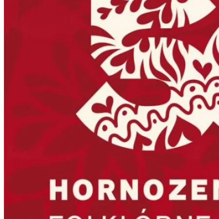
Kultúra a tradície
Kúpele
Šport a agroturistika
Školstvo
Ekonomika obchod a doprava
Banskobystrický kraj
Tipy
Výlet
Turistika
Cyklistika
Hrady
Podujatia
Výstava
Galéria
Festival
Folklór
Ubytovanie
Wellness
Gastro
Kaviarne
Kultúra a tradície
Kúpele
Šport a agroturistika
Školstvo