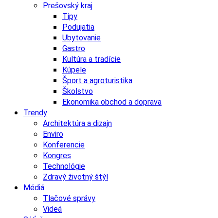
Prešovský kraj
Tipy
Podujatia
Ubytovanie
Gastro
Kultúra a tradície
Kúpele
Šport a agroturistika
Školstvo
Ekonomika obchod a doprava
Trendy
Architektúra a dizajn
Enviro
Konferencie
Kongres
Technológie
Zdravý životný štýl
Médiá
Tlačové správy
Videá