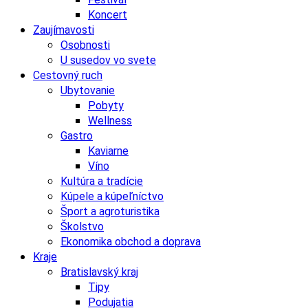
Koncert
Zaujímavosti
Osobnosti
U susedov vo svete
Cestovný ruch
Ubytovanie
Pobyty
Wellness
Gastro
Kaviarne
Víno
Kultúra a tradície
Kúpele a kúpeľníctvo
Šport a agroturistika
Školstvo
Ekonomika obchod a doprava
Kraje
Bratislavský kraj
Tipy
Podujatia