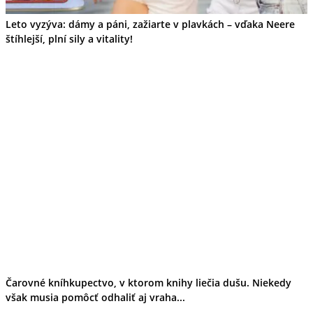
Leto vyzýva: dámy a páni, zažiarte v plavkách – vďaka Neere
štíhlejší, plní sily a vitality!
Čarovné kníhkupectvo, v ktorom knihy liečia dušu. Niekedy
však musia pomôcť odhaliť aj vraha...