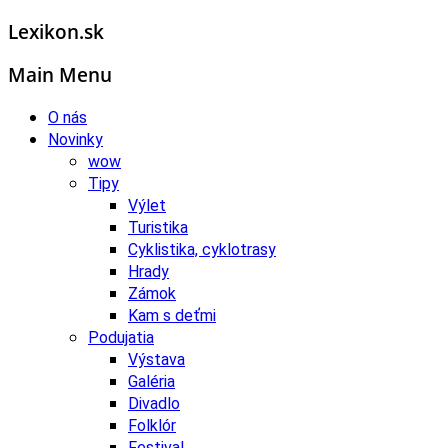
Lexikon.sk
Main Menu
O nás
Novinky
wow
Tipy
Výlet
Turistika
Cyklistika, cyklotrasy
Hrady
Zámok
Kam s deťmi
Podujatia
Výstava
Galéria
Divadlo
Folklór
Festival