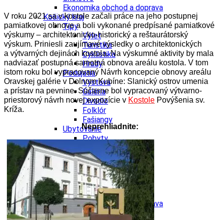
Ekonomika obchod a doprava
V roku 2021 sa v kostole začali práce na jeho postupnej
Košický kraj
pamiatkovej obnove a boli vykonané predpísané pamiatkové
Tipy
výskumy – architektonicko-historický a reštaurátorský
Výlet
výskum. Priniesli zaujímavé výsledky o architektonických
Turistika
a výtvarných dejinách kostola. Na výskumné aktivity by mala
Cyklistika
nadviazať postupná samotná obnova areálu kostola. V tom
Hrady
istom roku bol vypracovaný Návrh koncepcie obnovy areálu
Podujatia
Oravskej galérie v Dolnom Kubíne: Slanický ostrov umenia
Výstava
a prístav na pevnine. Súčasne bol vypracovaný výtvarno-
Galéria
priestorový návrh novej expozície v
Kostole
Povýšenia sv.
Divadlo
Kríža.
Folklór
Fašiangy
Neprehliadnite:
Ubytovanie
Pobyty
Gastro
Kaviarne
Víno
Kultúra a tradície
Šport a agroturistika
Školstvo
Ekonomika obchod a doprava
Prešovský kraj