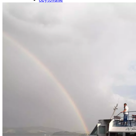
Wellness
Gastro
Víno
Kultúra a tradície
Šport a agroturistika
Školstvo
Ekonomika obchod a doprava
Žilinský kraj
Tipy
Výlet
Turistika
Cyklistika
Hrady
Podujatia
Výstava
Galéria
Festival
Folklór
Koncert
Ubytovanie
Pobyty
Wellness
Gastro