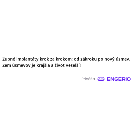
Zubné implantáty krok za krokom: od zákroku po nový úsmev.
Zem úsmevov je krajšia a život veselší!