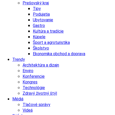
Prešovský kraj
Tipy
Podujatia
Ubytovanie
Gastro
Kultúra a tradície
Kúpele
Šport a agroturistika
Školstvo
Ekonomika obchod a doprava
Trendy
Architektúra a dizajn
Enviro
Konferencie
Kongres
Technológie
Zdravý životný štýl
Médiá
Tlačové správy
Videá