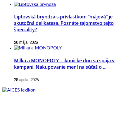
Liptovská bryndza s prívlastkom “májová” je
skutočná delikatesa. Poznáte tajomstvo tejto
špeciality?
20 mája, 2026
Milka a MONOPOLY – ikonické duo sa spája v
kampani. Nakupovanie mení na súťaž o ...
29 apríla, 2026