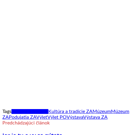
Tags
Kultúra a tradície
Kultúra a tradície ZA
Múzeum
Múzeum
ZA
Podujatia ZA
Výlet
Výlet PO
Výstava
Výstava ZA
Predchádzajúci článok