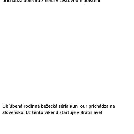
prichádza dôležitá zmena v cestovnom poistení
Obľúbená rodinná bežecká séria RunTour prichádza na
Slovensko. Už tento víkend štartuje v Bratislave!