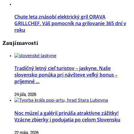
Chute leta znásobí elektrický gril ORAVA
GRILLCHEF. Váš pomocník na grilovanie 365 dní v
roku
Zaujímavosti
Tradičný letný cieľ turistov – jaskyne. Naše
slovensko ponúka pri návšteve veľký bonus –
príjemné ...
24 júla, 2026
Noc múzeí a galérií prináša atraktívne zážitky!
Vzácne zbierky i podujatia po celom Slovensku
22 mája, 2026