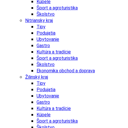
Kúpele
Šport a agroturistika
Školstvo
Nitriansky kraj
Tipy
Podujatia
Ubytovanie
Gastro
Kultúra a tradície
Šport a agroturistika
Školstvo
Ekonomika obchod a doprava
Žilinský kraj
Tipy
Podujatia
Ubytovanie
Gastro
Kultúra a tradície
Kúpele
Šport a agroturistika
Školstvo