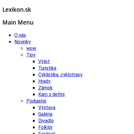
Lexikon.sk
Main Menu
O nás
Novinky
wow
Tipy
Výlet
Turistika
Cyklistika, cyklotrasy
Hrady
Zámok
Kam s deťmi
Podujatia
Výstava
Galéria
Divadlo
Folklór
Festival