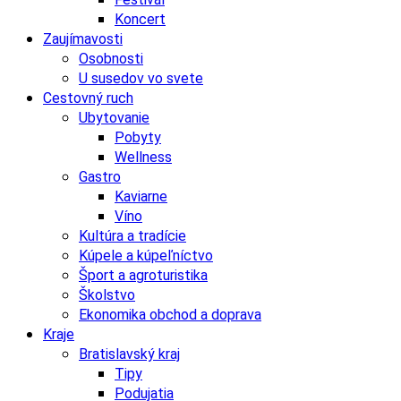
Koncert
Zaujímavosti
Osobnosti
U susedov vo svete
Cestovný ruch
Ubytovanie
Pobyty
Wellness
Gastro
Kaviarne
Víno
Kultúra a tradície
Kúpele a kúpeľníctvo
Šport a agroturistika
Školstvo
Ekonomika obchod a doprava
Kraje
Bratislavský kraj
Tipy
Podujatia