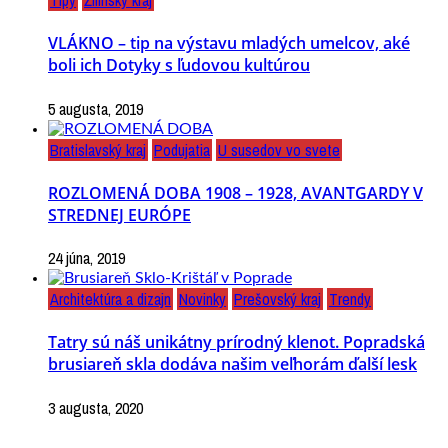
VLÁKNO – tip na výstavu mladých umelcov, aké
boli ich Dotyky s ľudovou kultúrou
5 augusta, 2019
Bratislavský kraj
Podujatia
U susedov vo svete
ROZLOMENÁ DOBA 1908 – 1928, AVANTGARDY V
STREDNEJ EURÓPE
24 júna, 2019
Architektúra a dizajn
Novinky
Prešovský kraj
Trendy
Tatry sú náš unikátny prírodný klenot. Popradská
brusiareň skla dodáva našim veľhorám ďalší lesk
3 augusta, 2020