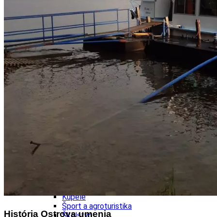
Kultúra a tradície
Kúpele
Šport a agroturistika
Školstvo
Ekonomika obchod a doprava
Banskobystrický kraj
Tipy
Výlet
Turistika
Cyklistika
Hrady
Podujatia
Výstava
Galéria
Festival
Folklór
Ubytovanie
Wellness
Gastro
Kaviarne
Kultúra a tradície
Kúpele
Šport a agroturistika
História Ostrova umenia
Školstvo