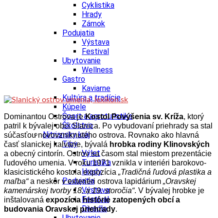
Cyklistika
Hrady
Zámok
Podujatia
Výstava
Festival
Ubytovanie
Wellness
Gastro
Kaviarne
Kultúra a tradície
Kúpele
Šport a agroturistika
Dominantou Ostrova je
Kostol Povýšenia sv. Kríža
, ktorý
Školstvo
patril k bývalej obci Slanica. Po vybudovaní priehrady sa stal
Nitriansky kraj
súčasťou novovzniknutého ostrova. Rovnako ako hlavná
Tipy
časť slanickej kalvárie, bývalá
hrobka rodiny Klinovských
Výlet
a obecný cintorín. Ostrov sa časom stal miestom prezentácie
Turistika
ľudového umenia. V roku 1971 vznikla v interiéri barokovo-
Hrady
klasicistického kostola expozícia
„Tradičná ľudová plastika a
Podujatia
maľba“
a neskôr v exteriéri ostrova lapidárium
„Oravskej
Výstava
kamenárskej tvorby 18. a 19. storočia“
. V bývalej hrobke je
Festival
inštalovaná
expozícia histórie zatopených obcí
a
Divadlo
budovania Oravskej priehrady
.
Ubytovanie