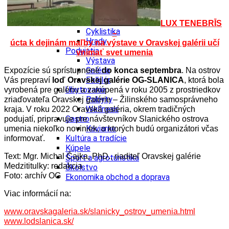
Tipy
Výlet
Turistika
LUX TENEBRĪS
Cyklistika
–
Hrady
úcta k dejinám maľby na výstave v Oravskej galérii učí
Podujatia
vnímať svet umenia
Výstava
Galéria
Expozície sú sprístupnené
do konca septembra
. Na ostrov
Folklór
Vás prepraví
loď Oravskej galérie OG-SLANICA
, ktorá bola
Ubytovanie
vyrobená pre galériu a zakúpená v roku 2005 z prostriedkov
Pobyty
zriaďovateľa Oravskej galérie – Žilinského samosprávneho
Wellness
kraja. V roku 2022 Oravská galéria, okrem tradičných
Gastro
podujatí, pripravuje pre návštevníkov Slanického ostrova
Kaviarne
umenia niekoľko noviniek, o ktorých budú organizátori včas
Kultúra a tradície
informovať.
Kúpele
Text: Mgr. Michal Čajka, PhD., riaditeľ Oravskej galérie
Šport a agroturistika
Medzititulky: redakcia
Školstvo
Foto: archív OG
Ekonomika obchod a doprava
Viac informácií na:
www.oravskagaleria.sk/slanicky_ostrov_umenia.html
www.lodslanica.sk/