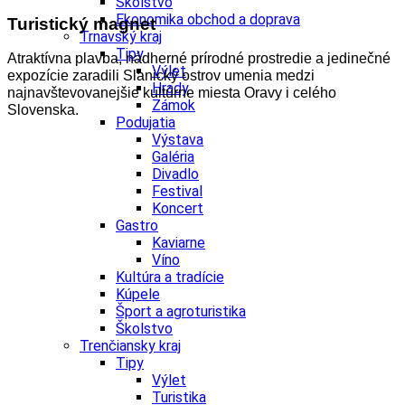
Školstvo
Ekonomika obchod a doprava
Turistický magnet
Trnavský kraj
Tipy
Atraktívna plavba, nádherné prírodné prostredie a jedinečné
Výlet
expozície zaradili Slanický ostrov umenia medzi
Hrady
najnavštevovanejšie kultúrne miesta Oravy i celého
Zámok
Slovenska.
Podujatia
Výstava
Galéria
Divadlo
Festival
Koncert
Gastro
Kaviarne
Víno
Kultúra a tradície
Kúpele
Šport a agroturistika
Školstvo
Trenčiansky kraj
Tipy
Výlet
Turistika