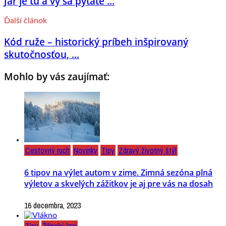
Jar je tu a vy sa pýtate ...
Ďalší článok
Kód ruže – historický príbeh inšpirovaný
skutočnosťou, ...
Mohlo by vás zaujímať:
Cestovný ruch
Novinky
Tipy
Zdravý životný štýl
6 tipov na výlet autom v zime. Zimná sezóna plná
výletov a skvelých zážitkov je aj pre vás na dosah
16 decembra, 2023
Tipy
Žilinský kraj