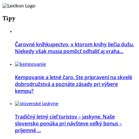
Tipy
Čarovné kníhkupectvo, v ktorom knihy liečia dušu.
Niekedy však musia pomôcť odhaliť aj vraha…
Kempovanie a letné čaro. Ste pripravení na skvelé
dobrodružstvá a poznáte zásady pri výbere
kempu?
Tradičný letný cieľ turistov – jaskyne. Naše
slovensko ponúka pri návšteve veľký bonus –
príjemné ...