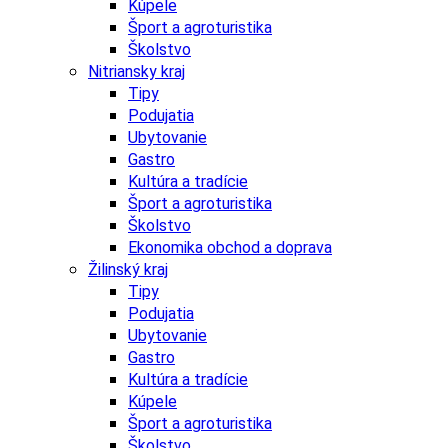
Kúpele
Šport a agroturistika
Školstvo
Nitriansky kraj
Tipy
Podujatia
Ubytovanie
Gastro
Kultúra a tradície
Šport a agroturistika
Školstvo
Ekonomika obchod a doprava
Žilinský kraj
Tipy
Podujatia
Ubytovanie
Gastro
Kultúra a tradície
Kúpele
Šport a agroturistika
Školstvo