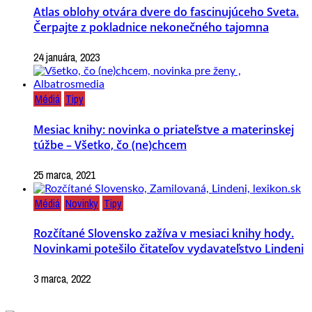
Atlas oblohy otvára dvere do fascinujúceho Sveta.
Čerpajte z pokladnice nekonečného tajomna
24 januára, 2023
Médiá
Tipy
Mesiac knihy: novinka o priateľstve a materinskej
túžbe – Všetko, čo (ne)chcem
25 marca, 2021
Médiá
Novinky
Tipy
Rozčítané Slovensko zažíva v mesiaci knihy hody.
Novinkami potešilo čitateľov vydavateľstvo Lindeni
3 marca, 2022