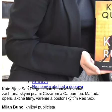
Tipy
Výlet
Turistika
Cyklistika
Hrady
Podujatia
Výstava
Galéria
Folklór
Ubytovanie
Pobyty
Wellness
Gastro
Kaviarne
Kultúra a tradície
Kúpele
Šport a agroturistika
Školstvo
Ekonomika obchod a doprava
Kate žije v San Diegu s manželom a s dvoma
záchranárskymi psami Cézarom a Calpurniou. Má rada
operu, akčné filmy, varenie a bostonský tím Red Sox.
Milan Buno
, knižný publicista