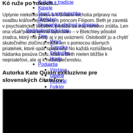
Kultúra a tradície
Kó ruže po rokoch…
Kúpele
Šport a agroturistika
Uplynie niekoľko rokov a v Británii vrcholia prípravy na
Školstvo
svadbu kráľovnej Alžbety s princom Filipom. Beth je zavretá
Ekonomika obchod a doprava
v psychiatrickej liečebni, pretože sa vraj nervovo zrútila. Len
Banskobystrický kraj
ona však pozná temné tajomstvo – v Bletchley pôsobil
Tipy
zradca, ktorý má prsty aj v jej uväznení. Oslobodiť ju a chytiť
Výlet
skutočného zločinca môže len s pomocou dávnych
Turistika
priateliek, ktoré opäť spoja sily. No každá rozlúštená
Cyklistika
hádanka posúva Oslu, Mab a Beth nielen bližšie k
Hrady
nepriateľovi, ale aj k nebezpečenstvu.
Podujatia
Výstava
Autorka Kate Quinn exkluzívne pre
Galéria
slovenských čitateľov:
Festival
Folklór
Ubytovanie
Wellness
Gastro
Kaviarne
Kultúra a tradície
Kúpele
Šport a agroturistika
Školstvo