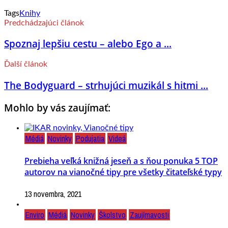
Tags
Knihy
Predchádzajúci článok
Spoznaj lepšiu cestu – alebo Ego a ...
Ďalší článok
The Bodyguard – strhujúci muzikál s hitmi ...
Mohlo by vás zaujímať:
Médiá
Novinky
Podujatia
Videá
Prebieha veľká knižná jeseň a s ňou ponuka 5 TOP
autorov na vianočné tipy pre všetky čitateľské typy
13 novembra, 2021
Enviro
Médiá
Novinky
Školstvo
Zaujímavosti