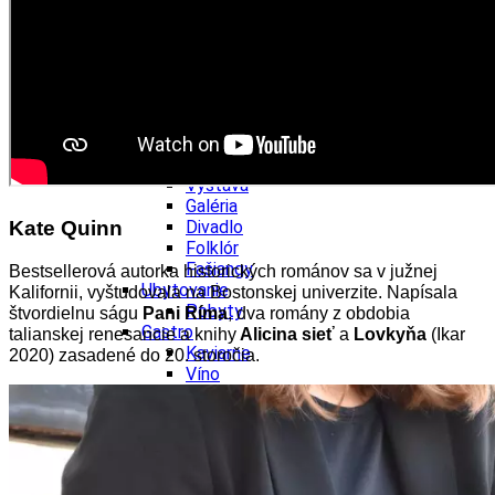
Ekonomika obchod a doprava
Košický kraj
Tipy
Výlet
Turistika
Cyklistika
Hrady
Podujatia
Výstava
Galéria
Kate Quinn
Divadlo
Folklór
Fašiangy
Bestsellerová autorka historických románov sa v južnej
Ubytovanie
Kalifornii, vyštudovala na Bostonskej univerzite. Napísala
Pobyty
štvordielnu ságu
Pani Ríma
, dva romány z obdobia
Gastro
talianskej renesancie a knihy
Alicina sieť
a
Lovkyňa
(Ikar
Kaviarne
2020) zasadené do 20. storočia.
Víno
Kultúra a tradície
Šport a agroturistika
Školstvo
Ekonomika obchod a doprava
Prešovský kraj