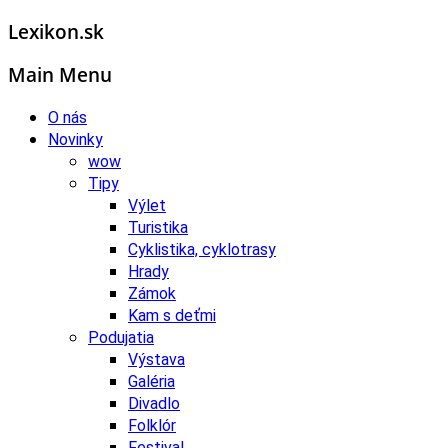
Lexikon.sk
Main Menu
O nás
Novinky
wow
Tipy
Výlet
Turistika
Cyklistika, cyklotrasy
Hrady
Zámok
Kam s deťmi
Podujatia
Výstava
Galéria
Divadlo
Folklór
Festival