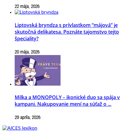
22 mája, 2026
Liptovská bryndza s prívlastkom “májová” je
skutočná delikatesa. Poznáte tajomstvo tejto
špeciality?
20 mája, 2026
Milka a MONOPOLY – ikonické duo sa spája v
kampani. Nakupovanie mení na súťaž o ...
29 apríla, 2026