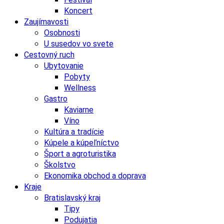
Koncert
Zaujímavosti
Osobnosti
U susedov vo svete
Cestovný ruch
Ubytovanie
Pobyty
Wellness
Gastro
Kaviarne
Víno
Kultúra a tradície
Kúpele a kúpeľníctvo
Šport a agroturistika
Školstvo
Ekonomika obchod a doprava
Kraje
Bratislavský kraj
Tipy
Podujatia