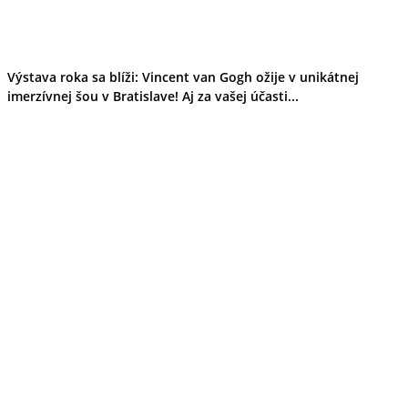
Výstava roka sa blíži: Vincent van Gogh ožije v unikátnej
imerzívnej šou v Bratislave! Aj za vašej účasti...