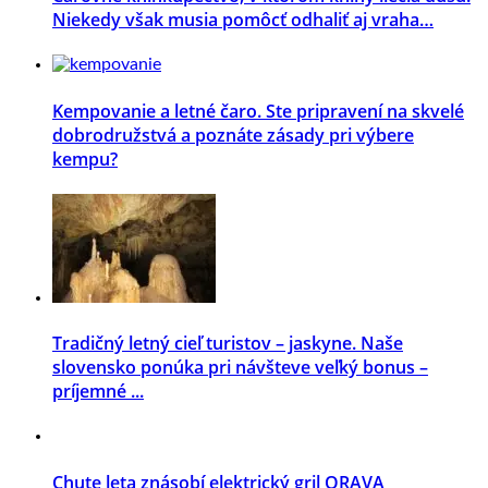
Niekedy však musia pomôcť odhaliť aj vraha…
Kempovanie a letné čaro. Ste pripravení na skvelé
dobrodružstvá a poznáte zásady pri výbere
kempu?
Tradičný letný cieľ turistov – jaskyne. Naše
slovensko ponúka pri návšteve veľký bonus –
príjemné ...
Chute leta znásobí elektrický gril ORAVA