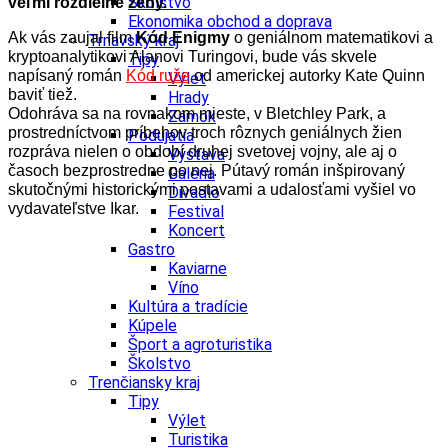
Školstvo
veľmi rozdielne ženy.
Ekonomika obchod a doprava
Ak vás zaujal film
Kód Enigmy
o geniálnom matematikovi a
Trnavský kraj
kryptoanalytikovi Alanovi Turingovi, bude vás skvele
Tipy
napísaný román
Kód ruže
od americkej autorky Kate Quinn
Výlet
baviť tiež.
Hrady
Odohráva sa na rovnakom mieste, v Bletchley Park, a
Zámok
prostredníctvom príbehov troch rôznych geniálnych žien
Podujatia
rozpráva nielen o období druhej svetovej vojny, ale aj o
Výstava
časoch bezprostredne po nej. Pútavý román inšpirovaný
Galéria
skutočnými historickými postavami a udalosťami vyšiel vo
Divadlo
vydavateľstve Ikar.
Festival
Koncert
Gastro
Kaviarne
Víno
Kultúra a tradície
Kúpele
Šport a agroturistika
Školstvo
Trenčiansky kraj
Tipy
Výlet
Turistika