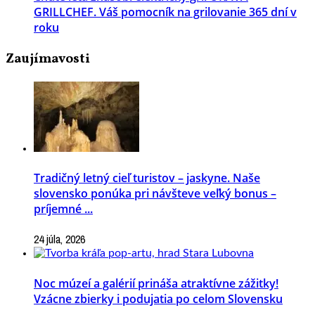
GRILLCHEF. Váš pomocník na grilovanie 365 dní v
roku
Zaujímavosti
Tradičný letný cieľ turistov – jaskyne. Naše
slovensko ponúka pri návšteve veľký bonus –
príjemné ...
24 júla, 2026
Noc múzeí a galérií prináša atraktívne zážitky!
Vzácne zbierky i podujatia po celom Slovensku