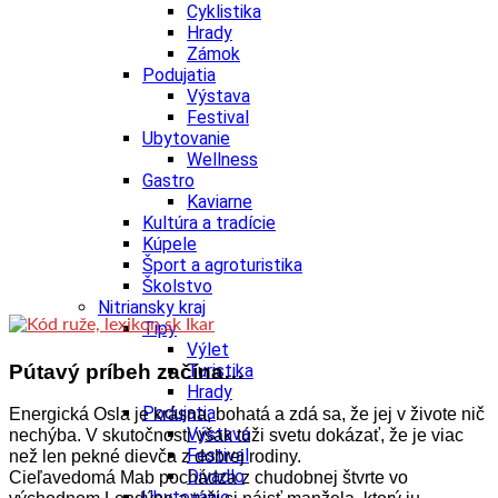
Cyklistika
Hrady
Zámok
Podujatia
Výstava
Festival
Ubytovanie
Wellness
Gastro
Kaviarne
Kultúra a tradície
Kúpele
Šport a agroturistika
Školstvo
Nitriansky kraj
Tipy
Výlet
Pútavý príbeh začína…
Turistika
Hrady
Podujatia
Energická Osla je krásna, bohatá a zdá sa, že jej v živote nič
Výstava
nechýba. V skutočnosti však túži svetu dokázať, že je viac
Festival
než len pekné dievča z dobrej rodiny.
Divadlo
Cieľavedomá Mab pochádza z chudobnej štvrte vo
Ubytovanie