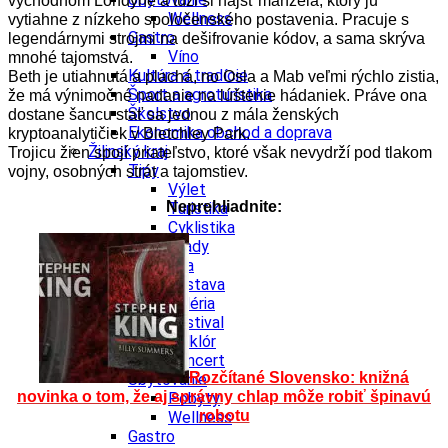
východnom Londýne a túži si nájsť manžela, ktorý ju
Wellness
vytiahne z nízkeho spoločenského postavenia. Pracuje s
Gastro
legendárnymi strojmi na dešifrovanie kódov, a sama skrýva
Víno
mnohé tajomstvá.
Kultúra a tradície
Beth je utiahnutá a plachá, no Osla a Mab veľmi rýchlo zistia,
Šport a agroturistika
že má výnimočné nadanie na lúštenie hádaniek. Práve ona
Školstvo
dostane šancu stať sa jednou z mála ženských
Ekonomika obchod a doprava
kryptoanalytičiek v Bletchley Park.
Žilinský kraj
Trojicu žien spojí priateľstvo, ktoré však nevydrží pod tlakom
Tipy
vojny, osobných strát a tajomstiev.
Výlet
Neprehliadnite:
Turistika
Cyklistika
Hrady
Podujatia
Výstava
Galéria
Festival
Folklór
Koncert
Rozčítané Slovensko: knižná
Ubytovanie
novinka o tom, že aj správny chlap môže robiť špinavú
Pobyty
robotu
Wellness
Gastro