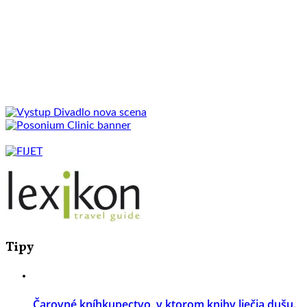
Tipy
Čarovné kníhkupectvo, v ktorom knihy liečia dušu.