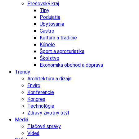
Prešovský kraj
Tipy
Podujatia
Ubytovanie
Gastro
Kultúra a tradície
Kúpele
Šport a agroturistika
Školstvo
Ekonomika obchod a doprava
Trendy
Architektúra a dizajn
Enviro
Konferencie
Kongres
Technológie
Zdravý životný štýl
Médiá
Tlačové správy
Videá