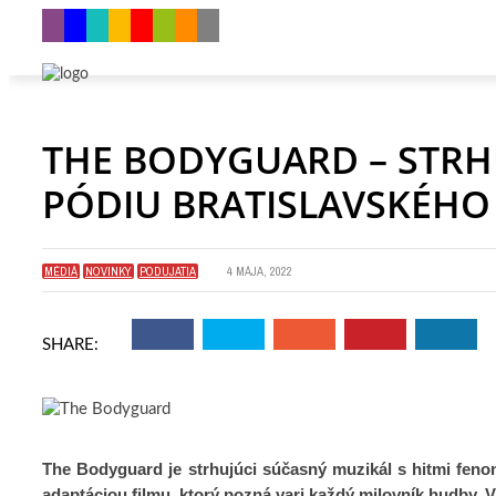
THE BODYGUARD – STRH
PÓDIU BRATISLAVSKÉHO
MÉDIÁ
NOVINKY
PODUJATIA
4 MÁJA, 2022
SHARE:
The Bodyguard je strhujúci súčasný muzikál s hitmi fen
adaptáciou filmu, ktorý pozná vari každý milovník hudby.