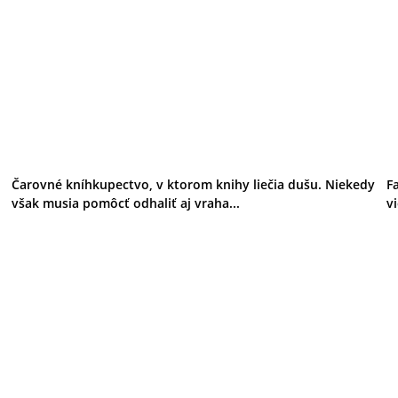
Čarovné kníhkupectvo, v ktorom knihy liečia dušu. Niekedy
F
však musia pomôcť odhaliť aj vraha...
v