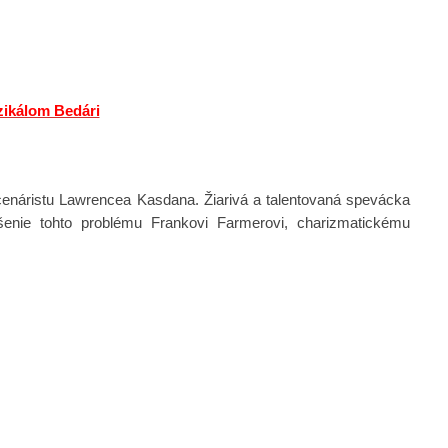
zikálom Bedári
scenáristu Lawrencea Kasdana. Žiarivá a talentovaná spevácka
enie tohto problému Frankovi Farmerovi, charizmatickému