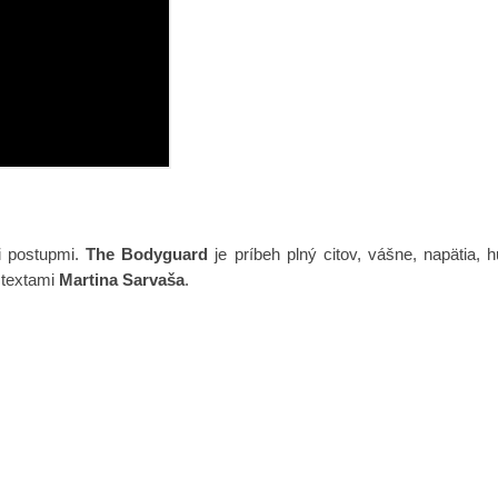
i postupmi.
The Bodyguard
je príbeh plný citov, vášne, napätia
 textami
Martina Sarvaša
.