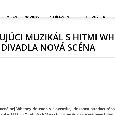
O NÁS
NOVINKY
ZAUJÍMAVOSTI
CESTOVNÝ RUCH
WOW
OSOBNOSTI
UBYTOVANIE
UJÚCI MUZIKÁL S HITMI W
TIPY
U SUSEDOV VO SVETE
GASTRO
 DIVADLA NOVÁ SCÉNA
PODUJATIA
KULTÚRA A TRADÍCIE
KÚPELE A KÚPEĽNÍCT
ŠPORT A AGROTURIS
ŠKOLSTVO
EKONOMIKA OBCHOD 
omenálnej Whitney Houston v slovenskej, dokonca stredoeuróps
 V roku 1992 sa Osobný strážca stal okamžite celosvetovým hito