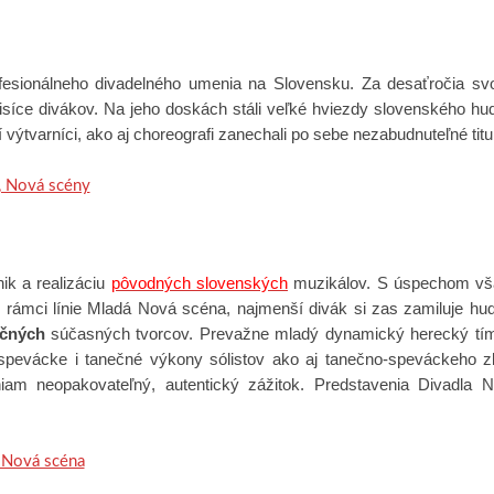
esionálneho divadelného umenia na Slovensku.
Za desaťročia svo
ťtisíce divákov. Na jeho doskách stáli veľké hviezdy slovenského hud
výtvarníci, ako aj choreografi zanechali po sebe nezabudnuteľné tituly
ik a realizáciu
pôvodných slovenských
muzikálov. S úspechom vša
v rámci línie Mladá Nová scéna, najmenší divák si zas zamiluje hu
ičných
súčasných tvorcov.
Prevažne mladý dynamický herecký tím 
, spevácke i tanečné výkony sólistov ako aj tanečno-speváckeho 
iam neopakovateľný, autentický zážitok. Predstavenia Divadla 