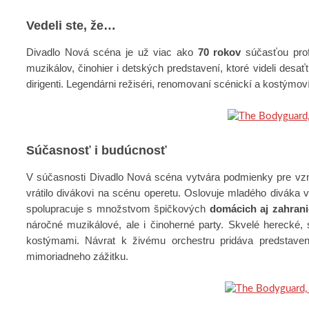
Vedeli ste, že…
Divadlo Nová scéna je už viac ako
70 rokov
súčasťou prof
muzikálov, činohier i detských predstavení, ktoré videli desa
dirigenti. Legendárni režiséri, renomovaní scénickí a kostýmoví 
Súčasnosť i budúcnosť
V súčasnosti Divadlo Nová scéna vytvára podmienky pre vzn
vrátilo divákovi na scénu operetu. Oslovuje mladého diváka 
spolupracuje s množstvom špičkových
domácich aj zahran
náročné muzikálové, ale i činoherné party. Skvelé herecké
kostýmami. Návrat k živému orchestru pridáva predstaven
mimoriadneho zážitku.