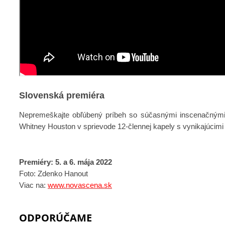
Slovenská premiéra
Nepremeškajte obľúbený príbeh so súčasnými inscenačným
Whitney Houston v sprievode 12-člennej kapely s vynikajúcimi
Premiéry: 5. a 6. mája 2022
Foto: Zdenko Hanout
Viac na:
www.novascena.sk
ODPORÚČAME