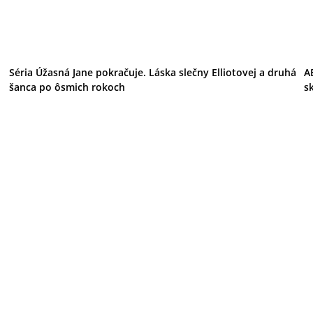
Séria Úžasná Jane pokračuje. Láska slečny Elliotovej a druhá
A
šanca po ôsmich rokoch
s