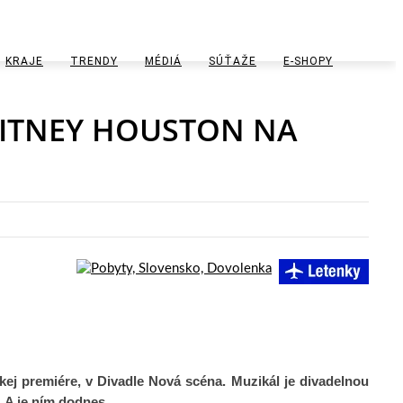
KRAJE
TRENDY
MÉDIÁ
SÚŤAŽE
E-SHOPY
BRATISLAVSKÝ KRAJ
ARCHITEKTÚRA A DIZAJN
TLAČOVÉ SPRÁVY
HITNEY HOUSTON NA
TRNAVSKÝ KRAJ
ENVIRO
VIDEÁ
TRENČIANSKY KRAJ
KONFERENCIE
VO
NITRIANSKY KRAJ
KONGRES
TIKA
ŽILINSKÝ KRAJ
TECHNOLÓGIE
BANSKOBYSTRICKÝ KRAJ
ZDRAVÝ ŽIVOTNÝ ŠTÝL
A DOPRAVA
KOŠICKÝ KRAJ
PREŠOVSKÝ KRAJ
kej premiére, v Divadle Nová scéna.
Muzikál je divadelnou
m. A je ním dodnes…