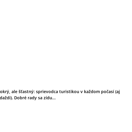
okrý, ale šťastný: sprievodca turistikou v každom počasí (aj
 daždi). Dobré rady sa zídu...