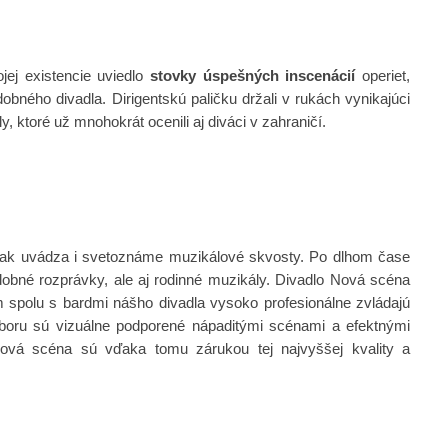
jej existencie uviedlo
stovky úspešných inscenácií
operiet,
obného divadla. Dirigentskú paličku držali v rukách vynikajúci
, ktoré už mnohokrát ocenili aj diváci v zahraničí.
k uvádza i svetoznáme muzikálové skvosty. Po dlhom čase
dobné rozprávky, ale aj rodinné muzikály.
Divadlo Nová scéna
spolu s bardmi nášho divadla vysoko profesionálne zvládajú
zboru sú vizuálne podporené nápaditými scénami a efektnými
Nová scéna sú vďaka tomu zárukou tej najvyššej kvality a