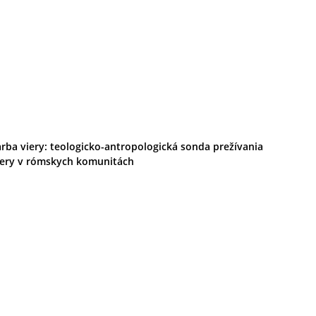
arba viery: teologicko-antropologická sonda prežívania
iery v rómskych komunitách