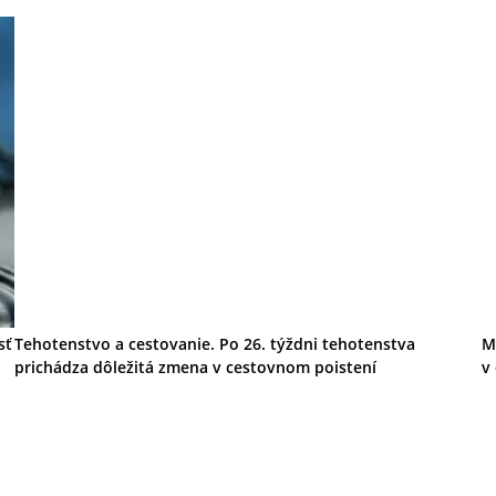
sť
Tehotenstvo a cestovanie. Po 26. týždni tehotenstva
M
prichádza dôležitá zmena v cestovnom poistení
v