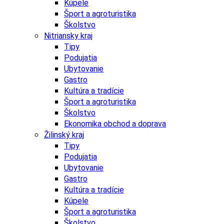
Kúpele
Šport a agroturistika
Školstvo
Nitriansky kraj
Tipy
Podujatia
Ubytovanie
Gastro
Kultúra a tradície
Šport a agroturistika
Školstvo
Ekonomika obchod a doprava
Žilinský kraj
Tipy
Podujatia
Ubytovanie
Gastro
Kultúra a tradície
Kúpele
Šport a agroturistika
Školstvo