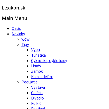
Lexikon.sk
Main Menu
O nás
Novinky
wow
Tipy
Výlet
Turistika
Cyklistika, cyklotrasy
Hrady
Zámok
Kam s deťmi
Podujatia
Výstava
Galéria
Divadlo
Folklór
Festival