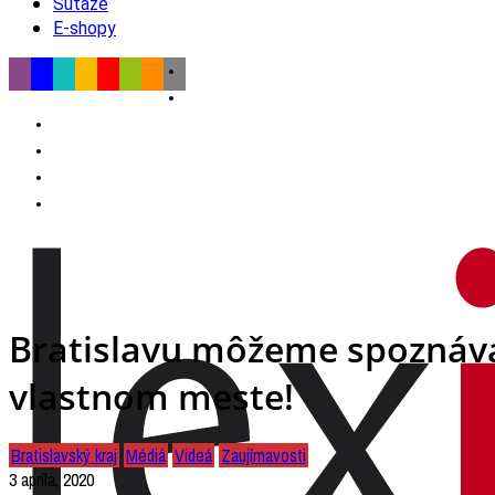
Súťaže
E-shopy
Bratislavu môžeme spoznávať
vlastnom meste!
Bratislavský kraj
Médiá
Videá
Zaujímavosti
3 apríla, 2020