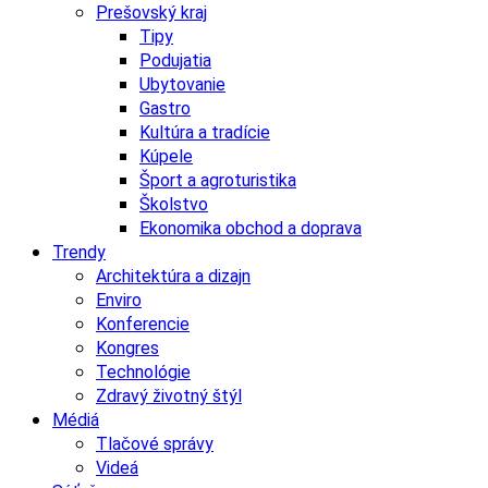
Prešovský kraj
Tipy
Podujatia
Ubytovanie
Gastro
Kultúra a tradície
Kúpele
Šport a agroturistika
Školstvo
Ekonomika obchod a doprava
Trendy
Architektúra a dizajn
Enviro
Konferencie
Kongres
Technológie
Zdravý životný štýl
Médiá
Tlačové správy
Videá