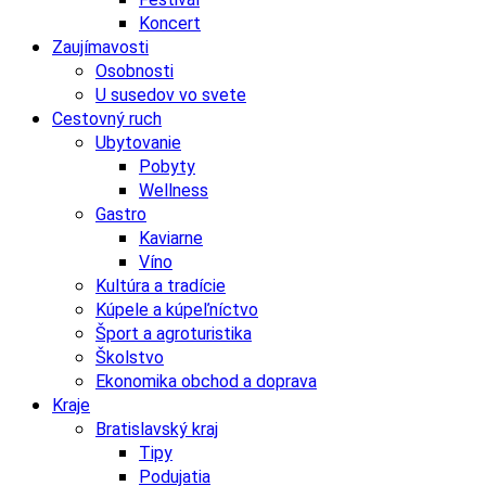
Koncert
Zaujímavosti
Osobnosti
U susedov vo svete
Cestovný ruch
Ubytovanie
Pobyty
Wellness
Gastro
Kaviarne
Víno
Kultúra a tradície
Kúpele a kúpeľníctvo
Šport a agroturistika
Školstvo
Ekonomika obchod a doprava
Kraje
Bratislavský kraj
Tipy
Podujatia