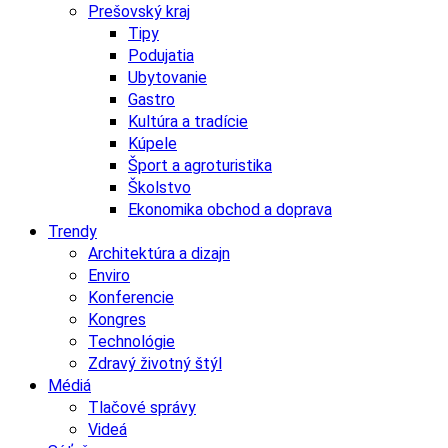
Prešovský kraj
Tipy
Podujatia
Ubytovanie
Gastro
Kultúra a tradície
Kúpele
Šport a agroturistika
Školstvo
Ekonomika obchod a doprava
Trendy
Architektúra a dizajn
Enviro
Konferencie
Kongres
Technológie
Zdravý životný štýl
Médiá
Tlačové správy
Videá