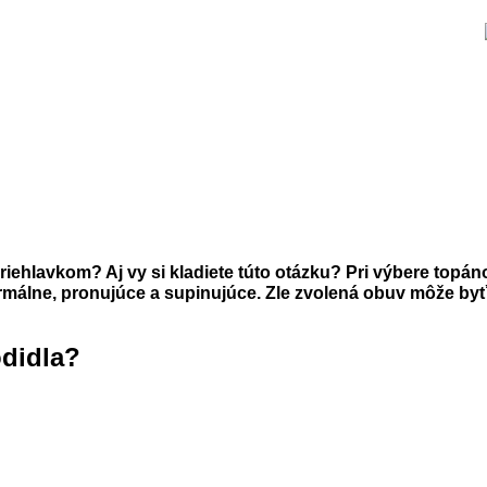
iehlavkom? Aj vy si kladiete túto otázku?
Pri výbere topáno
ormálne, pronujúce a supinujúce. Zle zvolená obuv môže byť
odidla?