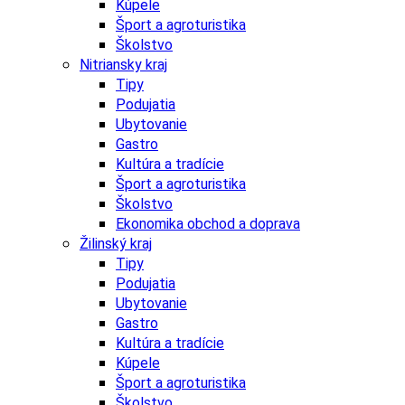
Kúpele
Šport a agroturistika
Školstvo
Nitriansky kraj
Tipy
Podujatia
Ubytovanie
Gastro
Kultúra a tradície
Šport a agroturistika
Školstvo
Ekonomika obchod a doprava
Žilinský kraj
Tipy
Podujatia
Ubytovanie
Gastro
Kultúra a tradície
Kúpele
Šport a agroturistika
Školstvo