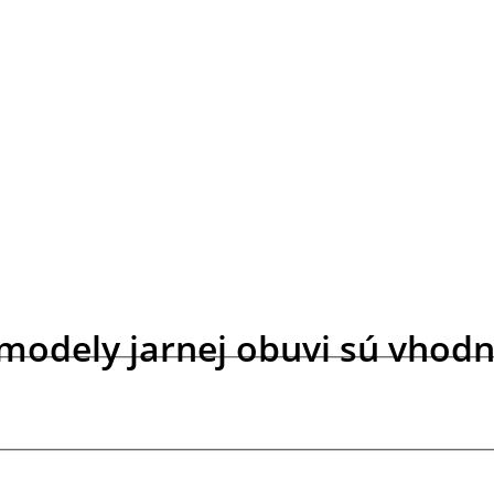
ké modely jarnej obuvi sú vho