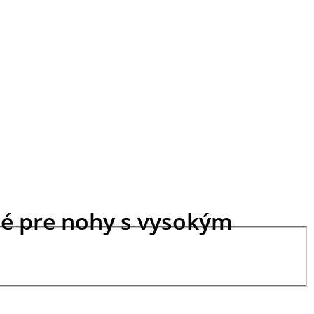
dné pre nohy s vysokým