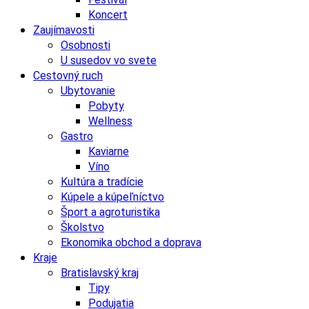
Koncert
Zaujímavosti
Osobnosti
U susedov vo svete
Cestovný ruch
Ubytovanie
Pobyty
Wellness
Gastro
Kaviarne
Víno
Kultúra a tradície
Kúpele a kúpeľníctvo
Šport a agroturistika
Školstvo
Ekonomika obchod a doprava
Kraje
Bratislavský kraj
Tipy
Podujatia