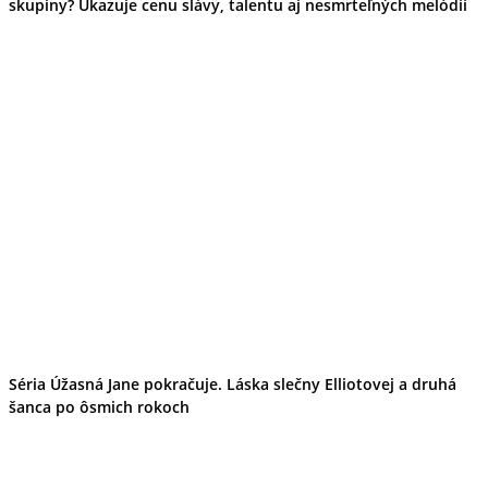
skupiny? Ukazuje cenu slávy, talentu aj nesmrteľných melódií
Ekonomika obchod a doprava
Košický kraj
Tipy
Výlet
Turistika
Cyklistika
Hrady
Podujatia
Výstava
Galéria
Divadlo
Folklór
Fašiangy
Ubytovanie
Pobyty
Gastro
Kaviarne
Víno
Séria Úžasná Jane pokračuje. Láska slečny Elliotovej a druhá
Kultúra a tradície
šanca po ôsmich rokoch
Šport a agroturistika
Školstvo
Ekonomika obchod a doprava
Prešovský kraj