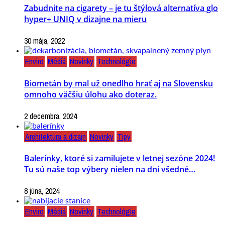
Zabudnite na cigarety – je tu štýlová alternatíva glo
hyper+ UNIQ v dizajne na mieru
30 mája, 2022
Enviro
Médiá
Novinky
Technológie
Biometán by mal už onedlho hrať aj na Slovensku
omnoho väčšiu úlohu ako doteraz.
2 decembra, 2024
Architektúra a dizajn
Novinky
Tipy
Balerínky, ktoré si zamilujete v letnej sezóne 2024!
Tu sú naše top výbery nielen na dni všedné…
8 júna, 2024
Enviro
Médiá
Novinky
Technológie