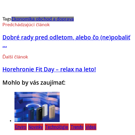
Tags
Ekonomika obchod a doprava
Predchádzajúci článok
Dobré rady pred odletom, alebo čo (ne)pobaliť
...
Ďalší článok
Horehronie Fit Day – relax na leto!
Mohlo by vás zaujímať:
Enviro
Novinky
Technológie
Trendy
Videá