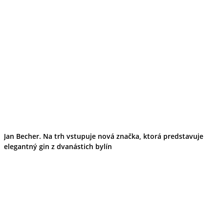
Tipy
Výlet
Turistika
Cyklistika
Hrady
Podujatia
Výstava
Galéria
Folklór
Ubytovanie
Pobyty
Wellness
Gastro
Kaviarne
Kultúra a tradície
Jan Becher. Na trh vstupuje nová značka, ktorá predstavuje
Kúpele
elegantný gin z dvanástich bylín
Šport a agroturistika
Školstvo
Ekonomika obchod a doprava