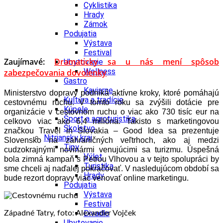
Cyklistika
Hrady
Zámok
Podujatia
Výstava
Festival
Zaujímavé:
Dramaticky sa u nás mení spôsob
Ubytovanie
Wellness
zabezpečovania dovolenky
Gastro
Kaviarne
Ministerstvo dopravy podniká aktívne kroky, ktoré pomáhajú
Kultúra a tradície
cestovnému ruchu. V tomto roku sa zvýšili dotácie pre
Kúpele
organizácie v cestovnom ruchu o viac ako 730 tisíc eur na
Šport a agroturistika
celkovo viac ako 6,4 milióna. Takisto s marketingovou
Školstvo
značkou Travel in Slovakia – Good Idea sa prezentuje
Nitriansky kraj
Slovensko na zahraničných veľtrhoch, ako aj medzi
Tipy
cudzokrajnými novinármi venujúcimi sa turizmu.
Úspešná
Výlet
bola zimná kampaň s Petrou Vlhovou a v tejto spolupráci by
Turistika
sme chceli aj naďalej pokračovať. V nasledujúcom období sa
Hrady
bude rezort dopravy viac venovať online marketingu.
Podujatia
Výstava
Festival
Divadlo
Západné Tatry, foto: Alexander Vojček
Ubytovanie