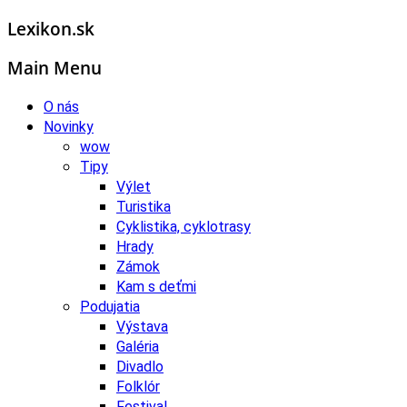
Lexikon.sk
Main Menu
O nás
Novinky
wow
Tipy
Výlet
Turistika
Cyklistika, cyklotrasy
Hrady
Zámok
Kam s deťmi
Podujatia
Výstava
Galéria
Divadlo
Folklór
Festival