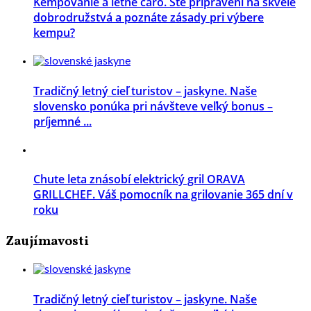
Kempovanie a letné čaro. Ste pripravení na skvelé
dobrodružstvá a poznáte zásady pri výbere
kempu?
Tradičný letný cieľ turistov – jaskyne. Naše
slovensko ponúka pri návšteve veľký bonus –
príjemné ...
Chute leta znásobí elektrický gril ORAVA
GRILLCHEF. Váš pomocník na grilovanie 365 dní v
roku
Zaujímavosti
Tradičný letný cieľ turistov – jaskyne. Naše