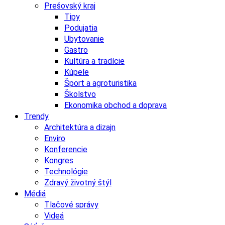
Prešovský kraj
Tipy
Podujatia
Ubytovanie
Gastro
Kultúra a tradície
Kúpele
Šport a agroturistika
Školstvo
Ekonomika obchod a doprava
Trendy
Architektúra a dizajn
Enviro
Konferencie
Kongres
Technológie
Zdravý životný štýl
Médiá
Tlačové správy
Videá