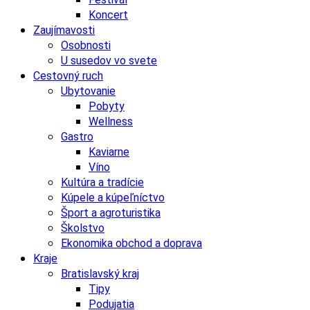
Koncert
Zaujímavosti
Osobnosti
U susedov vo svete
Cestovný ruch
Ubytovanie
Pobyty
Wellness
Gastro
Kaviarne
Víno
Kultúra a tradície
Kúpele a kúpeľníctvo
Šport a agroturistika
Školstvo
Ekonomika obchod a doprava
Kraje
Bratislavský kraj
Tipy
Podujatia