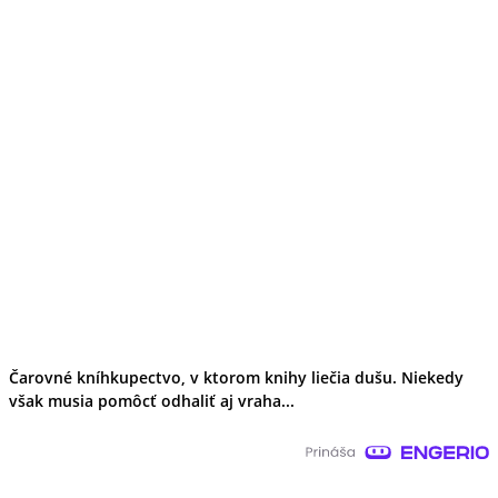
Čarovné kníhkupectvo, v ktorom knihy liečia dušu. Niekedy
však musia pomôcť odhaliť aj vraha...