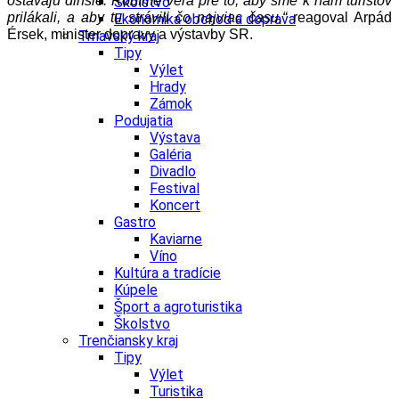
ostávajú dlhšie. Robíme veľa pre to, aby sme k nám turistov
Školstvo
prilákali, a aby tu strávili čo najviac času,“
reagoval Arpád
Ekonomika obchod a doprava
Érsek, minister dopravy a výstavby SR.
Trnavský kraj
Tipy
Výlet
Hrady
Zámok
Podujatia
Výstava
Galéria
Divadlo
Festival
Koncert
Gastro
Kaviarne
Víno
Kultúra a tradície
Kúpele
Šport a agroturistika
Školstvo
Trenčiansky kraj
Tipy
Výlet
Turistika