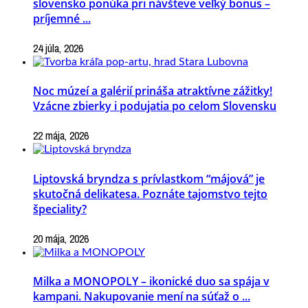
slovensko ponúka pri návšteve veľký bonus –
príjemné ...
24 júla, 2026
Noc múzeí a galérií prináša atraktívne zážitky!
Vzácne zbierky i podujatia po celom Slovensku
22 mája, 2026
Liptovská bryndza s prívlastkom “májová” je
skutočná delikatesa. Poznáte tajomstvo tejto
špeciality?
20 mája, 2026
Milka a MONOPOLY – ikonické duo sa spája v
kampani. Nakupovanie mení na súťaž o ...