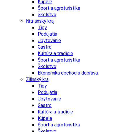
Kúpele
Šport a agroturistika
Školstvo
Nitriansky kraj
Tipy
Podujatia
Ubytovanie
Gastro
Kultúra a tradície
Šport a agroturistika
Školstvo
Ekonomika obchod a doprava
Žilinský kraj
Tipy
Podujatia
Ubytovanie
Gastro
Kultúra a tradície
Kúpele
Šport a agroturistika
Školstvo