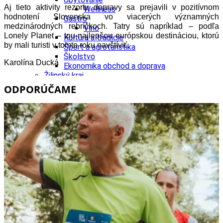
Aj tieto aktivity rezortu dopravy sa prejavili v pozitívnom
Wellness
hodnotení Slovenska vo viacerých významných
Gastro
medzinárodných rebríčkoch. Tatry sú napríklad – podľa
Víno
Lonely Planet – tou najlepšou európskou destináciou, ktorú
Kultúra a tradície
by mali turisti v tomto roku navštíviť.
Šport a agroturistika
Školstvo
Karolína Ducká
Ekonomika obchod a doprava
Žilinský kraj
Tipy
ODPORÚČAME
Výlet
Turistika
Cyklistika
Hrady
Podujatia
Výstava
Galéria
Festival
Folklór
Koncert
Ubytovanie
Pobyty
Wellness
Gastro