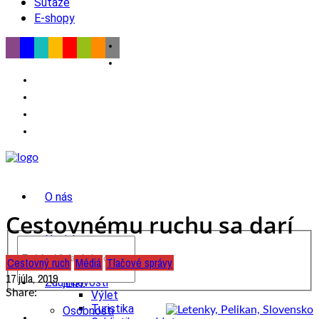
Súťaže
E-shopy
O nás
Cestovnému ruchu sa darí
Novinky
Cestovný ruch
Médiá
Tlačové správy
wow
17 júla, 2019
Tipy
Zaujímavosti
Share:
Výlet
Turistika
Osobnosti