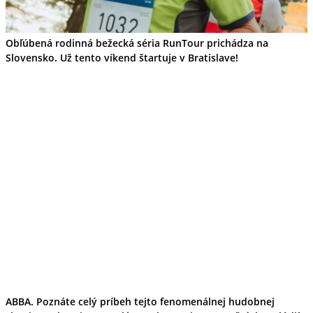
Kultúra a tradície
Kúpele
Šport a agroturistika
Obľúbená rodinná bežecká séria RunTour prichádza na
Školstvo
Slovensko. Už tento víkend štartuje v Bratislave!
Ekonomika obchod a doprava
Banskobystrický kraj
Tipy
Výlet
Turistika
Cyklistika
Hrady
Podujatia
Výstava
Galéria
Festival
Folklór
Ubytovanie
Wellness
Gastro
Kaviarne
Kultúra a tradície
Kúpele
Šport a agroturistika
ABBA. Poznáte celý príbeh tejto fenomenálnej hudobnej
Školstvo