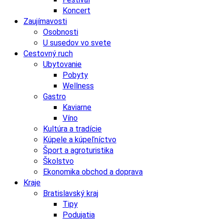
Koncert
Zaujímavosti
Osobnosti
U susedov vo svete
Cestovný ruch
Ubytovanie
Pobyty
Wellness
Gastro
Kaviarne
Víno
Kultúra a tradície
Kúpele a kúpeľníctvo
Šport a agroturistika
Školstvo
Ekonomika obchod a doprava
Kraje
Bratislavský kraj
Tipy
Podujatia