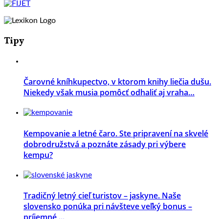
Tipy
Čarovné kníhkupectvo, v ktorom knihy liečia dušu.
Niekedy však musia pomôcť odhaliť aj vraha…
Kempovanie a letné čaro. Ste pripravení na skvelé
dobrodružstvá a poznáte zásady pri výbere
kempu?
Tradičný letný cieľ turistov – jaskyne. Naše
slovensko ponúka pri návšteve veľký bonus –
príjemné ...