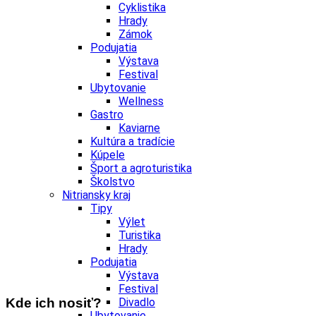
Cyklistika
Hrady
Zámok
Podujatia
Výstava
Festival
Ubytovanie
Wellness
Gastro
Kaviarne
Kultúra a tradície
Kúpele
Šport a agroturistika
Školstvo
Nitriansky kraj
Tipy
Výlet
Turistika
Hrady
Podujatia
Výstava
Festival
Kde ich nosiť?
Divadlo
Ubytovanie