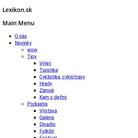
Lexikon.sk
Main Menu
O nás
Novinky
wow
Tipy
Výlet
Turistika
Cyklistika, cyklotrasy
Hrady
Zámok
Kam s deťmi
Podujatia
Výstava
Galéria
Divadlo
Folklór
Festival