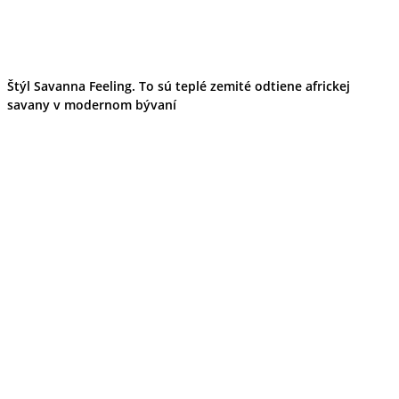
Tipy
Výlet
Turistika
Cyklistika
Hrady
Štýl Savanna Feeling. To sú teplé zemité odtiene africkej
Podujatia
savany v modernom bývaní
Výstava
Galéria
Folklór
Ubytovanie
Pobyty
Wellness
Gastro
Kaviarne
Kultúra a tradície
Kúpele
Šport a agroturistika
Školstvo
Ekonomika obchod a doprava