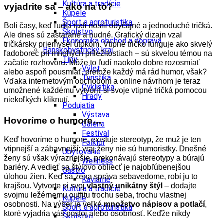
Kultúra a tradície
vyjadrite sa – ako na to?
Kúpele
Šport a agroturistika
Boli časy, keď ľudia radi nosili obyčajné a jednoduché tričká.
Školstvo
Ale dnes sú zastarané a nudné. Grafický dizajn vzal
Ekonomika obchod a doprava
tričkársky priemysel útokom. Vtipné tričko funguje ako skvelý
Banskobystrický kraj
ľadoborec pri mnohých príležitostiach – sú skvelou témou na
Tipy
začatie rozhovoru.
Môže to ľudí naokolo dobre rozosmiať
Výlet
alebo aspoň pousmiať, pretože každý má rád humor, však?
Turistika
Vďaka internetovým obchodom a online návrhom je teraz
Cyklistika
umožnené každému vytvoriť si svoje vtipné tričká pomocou
Hrady
niekoľkých kliknutí.
Podujatia
Výstava
Hovoríme o humore…
Galéria
Festival
Keď hovoríme o humore, existuje stereotyp, že muž je ten
Folklór
vtipnejší a zábavnejší; vraj ženy nie sú humoristky. Dnešné
Ubytovanie
ženy sú však výraznejšie, prekonávajú stereotypy a búrajú
Wellness
bariéry. A vedieť sa štýlovo obliecť je najobľúbenejšou
Gastro
úlohou žien. Keď sa žena správa sebavedome, robí ju to
Kaviarne
krajšou. Vytvorte si svoj
vlastný unikátny štýl
– dodajte
Kultúra a tradície
svojmu ležérnemu outfitu trochu seba, trochu vlastnej
Kúpele
osobnosti. Na výber je veľké
množstvo nápisov a potlačí
,
Šport a agroturistika
ktoré vyjadria váš postoj alebo osobnosť. Keďže nikdy
Školstvo