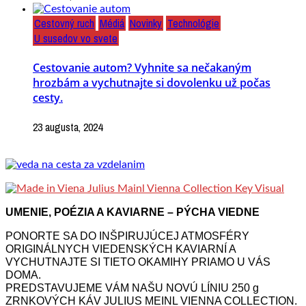
Cestovný ruch
Médiá
Novinky
Technológie
U susedov vo svete
Cestovanie autom? Vyhnite sa nečakaným
hrozbám a vychutnajte si dovolenku už počas
cesty.
23 augusta, 2024
UMENIE, POÉZIA A KAVIARNE – PÝCHA VIEDNE
PONORTE SA DO INŠPIRUJÚCEJ ATMOSFÉRY
ORIGINÁLNYCH VIEDENSKÝCH KAVIARNÍ A
VYCHUTNAJTE SI TIETO OKAMIHY PRIAMO U VÁS
DOMA.
PREDSTAVUJEME VÁM NAŠU NOVÚ LÍNIU 250 g
ZRNKOVÝCH KÁV JULIUS MEINL VIENNA COLLECTION.