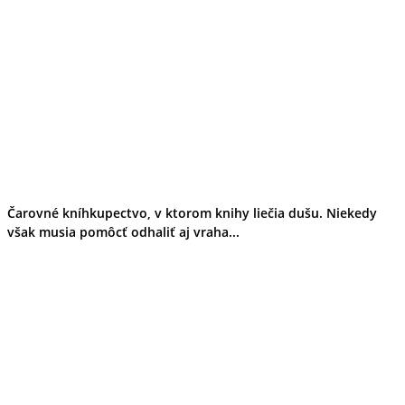
Čarovné kníhkupectvo, v ktorom knihy liečia dušu. Niekedy
však musia pomôcť odhaliť aj vraha...