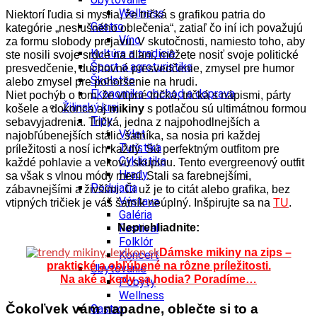
Wellness
Niektorí ľudia si myslia, že tričká s grafikou patria do
Gastro
kategórie „neslušného oblečenia“, zatiaľ čo iní ich považujú
Víno
za formu slobody prejavu. V skutočnosti, namiesto toho, aby
Kultúra a tradície
ste nosili svoje srdce na dlani, môžete nosiť svoje politické
Šport a agroturistika
presvedčenie, duchovné presvedčenie, zmysel pre humor
Školstvo
alebo zmysel pre pohoršenie na hrudi.
Ekonomika obchod a doprava
Niet pochýb o tom, že vtipné tričká, tričká s nápismi, párty
Žilinský kraj
košele a dokonca aj
mikiny
s potlačou sú ultimátnou formou
Tipy
sebavyjadrenia. Tričká, jedna z najpohodlnejších a
Výlet
najobľúbenejších stálic šatníka, sa nosia pri každej
Turistika
príležitosti a nosí ich každý. Sú perfektným outfitom pre
Cyklistika
každé pohlavie a vekovú skupinu. Tento evergreenový outfit
Hrady
sa však s vlnou módy mení. Stali sa farebnejšími,
Podujatia
zábavnejšími a živšími. Či už je to citát alebo grafika, bez
Výstava
vtipných tričiek je váš šatník neúplný. Inšpirujte sa na
TU
.
Galéria
Neprehliadnite:
Festival
Folklór
Dámske mikiny na zips –
Koncert
praktické a obľúbené na rôzne príležitosti.
Ubytovanie
Na aké a kedy sa hodia? Poradíme…
Pobyty
Wellness
Čokoľvek vám napadne, oblečte si to a
Gastro