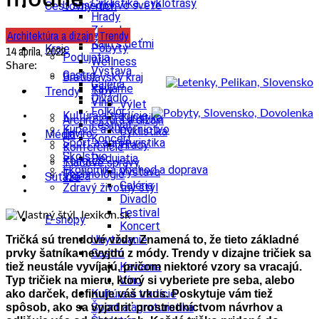
Cyklistika, cyklotrasy
U susedov vo svete
Cestovný ruch
Hrady
Zámok
Architektúra a dizajn
Trendy
Ubytovanie
Kam s deťmi
Pobyty
Kraje
14 apríla, 2022
Podujatia
Wellness
Share:
Výstava
Gastro
Bratislavský kraj
Galéria
Kaviarne
Tipy
Trendy
Divadlo
Víno
Výlet
Folklór
Kultúra a tradície
Turistika
Architektúra a dizajn
Festival
Kúpele a kúpeľníctvo
Cyklistika
Enviro
Médiá
Koncert
Šport a agroturistika
Hrady
Konferencie
Školstvo
Podujatia
Kongres
Tlačové správy
Ekonomika obchod a doprava
Výstava
Technológie
Videá
Súťaže
Galéria
Zdravý životný štýl
Divadlo
Festival
E-shopy
Koncert
Ubytovanie
Tričká sú trendové vždy. Znamená to, že tieto základné
Gastro
prvky šatníka nevyjdú z módy. Trendy v dizajne tričiek sa
Kaviarne
tiež neustále vyvíjajú, pričom niektoré vzory sa vracajú.
Víno
Typ tričiek na mieru, ktorý si vyberiete pre seba, alebo
Kultúra a tradície
ako darček, definuje váš vkus. Poskytuje vám tiež
Šport a agroturistika
spôsob, ako sa vyjadriť prostredníctvom návrhov a