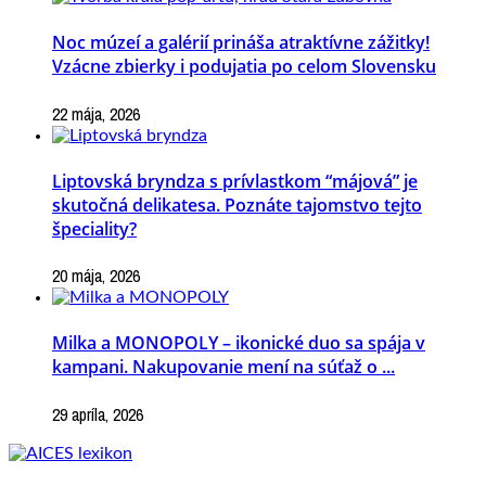
Noc múzeí a galérií prináša atraktívne zážitky!
Vzácne zbierky i podujatia po celom Slovensku
22 mája, 2026
Liptovská bryndza s prívlastkom “májová” je
skutočná delikatesa. Poznáte tajomstvo tejto
špeciality?
20 mája, 2026
Milka a MONOPOLY – ikonické duo sa spája v
kampani. Nakupovanie mení na súťaž o ...
29 apríla, 2026