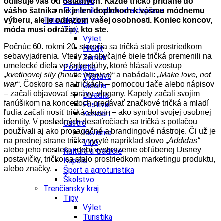
Školstvo
odlišuje vás od ostatných. Každé tričko pridané do
Ekonomika obchod a doprava
vášho šatníka nie je len doplnkom k vášmu módnemu
Trnavský kraj
výberu, ale je odrazom vašej osobnosti. Koniec koncov,
Tipy
móda musí odrážať, kto ste.
Výlet
Počnúc 60. rokmi 20. storočia sa tričká stali prostriedkom
Hrady
sebavyjadrenia. Vtedy sa obyčajné biele tričká premenili na
Zámok
umelecké diela vo farbe dúhy, ktoré hlásali vzostup
Podujatia
„kvetinovej sily (hnutie hippies)“
a nabádali:
„Make love, not
Výstava
war“
. Čoskoro sa na tričkách – pomocou tlače alebo nápisov
Galéria
– začali objavovať správy, slogany. Kapely začali svojim
Divadlo
fanúšikom na koncertoch predávať značkové tričká a mladí
Festival
ľudia začali nosiť tričká skupín – ako symbol svojej osobnej
Koncert
identity.
V posledných desaťročiach sa tričká s potlačou
Gastro
používali aj ako propagačné a brandingové nástroje. Či už je
Kaviarne
na prednej strane trička vyryté napríklad slovo
„Addidas“
Víno
alebo jeho nositeľa zdobí vyobrazenie obľúbenej Disney
Kultúra a tradície
postavičky, tričko sa stalo prostriedkom marketingu produktu,
Kúpele
alebo značky.
Šport a agroturistika
Školstvo
Trenčiansky kraj
Tipy
Výlet
Turistika