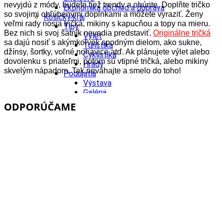
nevyjdú z módy, budete tiež trendy a ohúrite. Doplňte tričko
Ekonomika obchod a doprava
so svojimi obľúbenými doplnkami a môžete vyraziť.
Ženy
Košický kraj
veľmi rady nosia tričká, mikiny s kapucňou a topy na mieru.
Tipy
Bez nich si svoj šatník nevedia predstaviť.
Originálne tričká
Výlet
sa dajú nosiť s akýmkoľvek spodným dielom, ako sukne,
Turistika
džínsy, šortky, voľné nohavice atď. Ak plánujete výlet alebo
Cyklistika
dovolenku s priateľmi, potom sú vtipné tričká, alebo mikiny
Hrady
skvelým nápadom. Tak neváhajte a smelo do toho!
Podujatia
Výstava
Galéria
Divadlo
ODPORÚČAME
Folklór
Fašiangy
Ubytovanie
Pobyty
Gastro
Kaviarne
Víno
Kultúra a tradície
Šport a agroturistika
Školstvo
Ekonomika obchod a doprava
Prešovský kraj