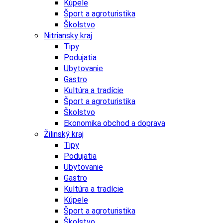
Kúpele
Šport a agroturistika
Školstvo
Nitriansky kraj
Tipy
Podujatia
Ubytovanie
Gastro
Kultúra a tradície
Šport a agroturistika
Školstvo
Ekonomika obchod a doprava
Žilinský kraj
Tipy
Podujatia
Ubytovanie
Gastro
Kultúra a tradície
Kúpele
Šport a agroturistika
Školstvo