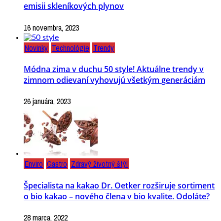
emisii skleníkových plynov
16 novembra, 2023
Novinky
Technológie
Trendy
Módna zima v duchu 50 style! Aktuálne trendy v
zimnom odievaní vyhovujú všetkým generáciám
26 januára, 2023
Enviro
Gastro
Zdravý životný štýl
Špecialista na kakao Dr. Oetker rozširuje sortiment
o bio kakao – nového člena v bio kvalite. Odoláte?
28 marca, 2022