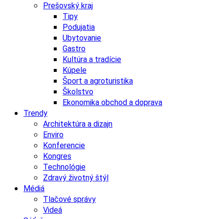
Prešovský kraj
Tipy
Podujatia
Ubytovanie
Gastro
Kultúra a tradície
Kúpele
Šport a agroturistika
Školstvo
Ekonomika obchod a doprava
Trendy
Architektúra a dizajn
Enviro
Konferencie
Kongres
Technológie
Zdravý životný štýl
Médiá
Tlačové správy
Videá